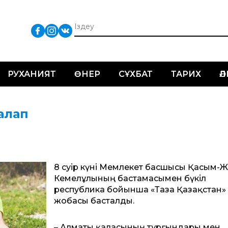
РУХАНИЯТ
ӨНЕР
СҰХБАТ
ТАРИХ
Ә
талап
8 сәуір күні Мемлекет басшысы Қасым-
Кемелұлының бастамасымен бүкіл
республика бойынша «Таза Қазақстан»
жобасы басталды.
– Алматы қаласының тұрғындары мен