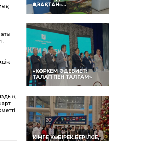
ҚАЗАҚСТАН»…
лық
маты
і.
іздің
«КӨРКЕМ ӘДЕБИЕТ:
ТАЛАП ПЕН ТАЛҒАМ»
мыздың
шарт
рметті
КІМГЕ КӨБІРЕК БЕРІЛСЕ,