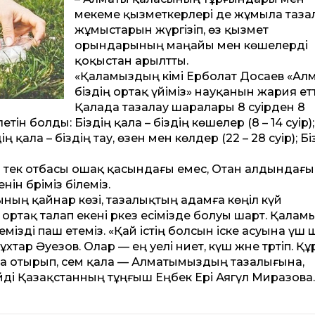
мекеме қызметкерлері де жұмыла таза
жұмыстарын жүргізіп, өз қызмет
орындарының маңайы мен көшелерді
қоқыстан арылтты.
«Қаламыздың әкімі Ерболат Досаев «Ал
біздің ортақ үйіміз» науқанын жария етт
Қалада тазалау шаралары 8 сәуірден 8
тін болды: Біздің қала – біздің көшелер (8 – 14 сәуір);
здің қала – біздің тау, өзен мен көлдер (22 – 28 сәуір); Б
 тек отбасы ошақ қасындағы емес, Отан алдындағы
ін бәріміз білеміз.
ғының қайнар көзі, тазалықтың адамға көңіл күй
ортақ талап екені әркез есімізде болуы шарт. Қала
мізді паш етеміз. «Қай істің болсын іске асуына үш 
ар Әуезов. Олар — ең әуелі ниет, күш және тәртіп. Құ
ра отырып, әсем қала — Алматымыздың тазалығына,
ейді Қазақстанның тұңғыш Еңбек Ері Аягүл Миразова.