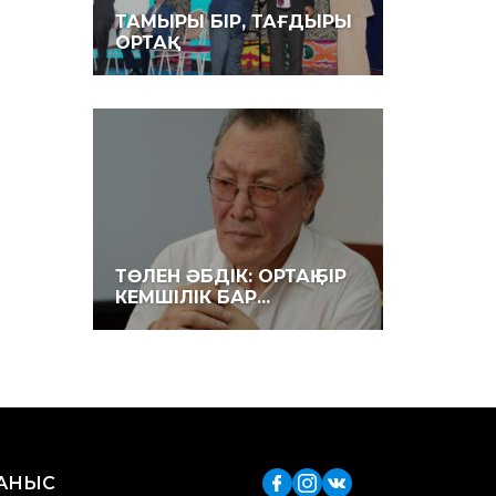
ТАМЫРЫ БІР, ТАҒДЫРЫ
ОРТАҚ
ТӨЛЕН ӘБДІК: ОРТАҚ БІР
КЕМШІЛІК БАР...
ЛАНЫС