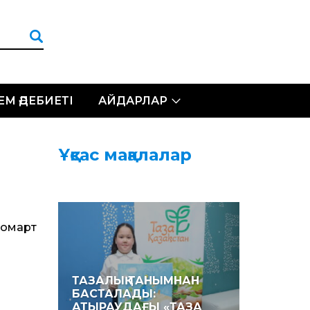
ЛЕМ ӘДЕБИЕТІ
АЙДАРЛАР
Ұқсас мақалалар
Жомарт
ТАЗАЛЫҚ ТАНЫМНАН
БАСТАЛАДЫ:
АТЫРАУДАҒЫ «ТАЗА