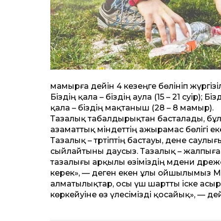
мамырға дейін 4 кезеңге бөлініп жүргізіле
Біздің қала – біздің аула (15 – 21 сәуір); Бі
қала – біздің мақтаныш (28 – 8 мамыр).
Тазалық табалдырықтан басталады, бұл
азаматтық міндеттің ажырамас бөлігі екен
Тазалық – тәртіптің бастауы, дене саулы
сыйлайтыны даусыз. Тазалық – жалпыға 
тазалығы арқылы өзіміздің мәдени дәреже
керек», — деген екен ұлы ойшылымыз Мұхт
алматылықтар, осы үш шартты іске асы
көркейуіне өз үлесімізді қосайық», — д