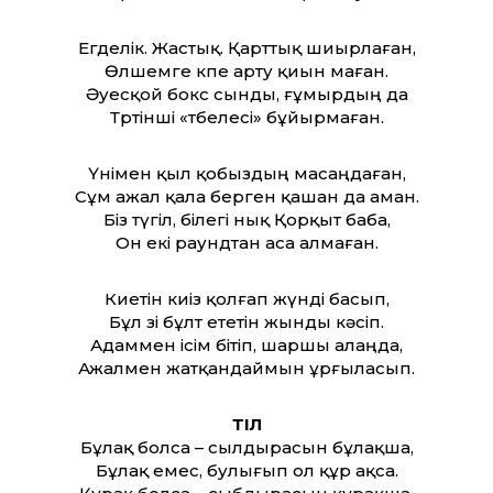
Егделік. Жастық. Қарт­тық шиырлаған,
Өлшемге өкпе арту қиын маған.
Әуесқой бокс сынды, ғұмырдың да
Төртінші «төбелесі» бұйырмаған.
Үнімен қыл қобыздың масаңдаған,
Сұм ажал қала берген қашан да аман.
Біз түгіл, білегі нық Қорқыт баба,
Он екі раундтан аса алмаған.
Киетін киіз қолғап жүнді басып,
Бұл өзі бұлт ететін жынды кәсіп.
Адаммен ісім бітіп, шаршы алаңда,
Ажалмен жатқандаймын ұрғыласып.
ТІЛ
Бұлақ болса – сылдырасын бұлақша,
Бұлақ емес, булығып ол құр ақса.