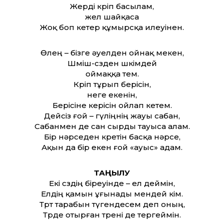
Жерді көріп басылам,
жел шайқаса
Жоқ боп кетер құмырсқа илеуінен.
Өлең – бізге әуелден ойнақ мекен,
Шөміш-сөзден шөкімдей
оймаққа өтем.
Көріп тұрып берісін,
неге екенін,
Берісіне керісін ойлап кетем.
Дейсіз ғой – гүліңнің жауы сабан,
Сабанмен де сан сырды тауыса алам.
Бір нәрседен көретін басқа нәрсе,
Ақын да бір екен ғой «ауыс» адам.
ТАҢЫЛУ
Екі сөздің біреуінде – ел деймін,
Елдің қамын ұғынады мендей кім.
Төрт тарабын түгендесем деп оның,
Төрде отырған төрені де тергеймін.