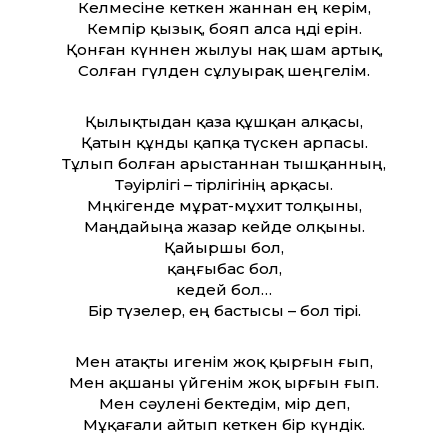
Келмесіне кеткен жаннан ең керім,
Кемпір қызық, бояп алса өңді ерін.
Қонған күннен жылуы нақ шам артық,
Солған гүлден сұлуырақ шеңгелім.
Қылықтыдан қаза құшқан алқасы,
Қатын құнды қапқа түскен арпасы.
Тұлып болған арыстаннан тышқанның,
Тәуірлігі – тірлігінің арқасы.
Мөңкігенде мұрат-мұхит толқыны,
Маңдайыңа жазар кейде олқыны.
Қайыршы бол,
қаңғыбас бол,
кедей бол…
Бір түзелер, ең бастысы – бол тірі.
Мен атақты игенім жоқ қырғын ғып,
Мен ақшаны үйгенім жоқ ырғын ғып.
Мен сәулені өбектедім, өмір деп,
Мұқағали айтып кеткен бір күндік.