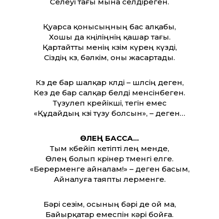
Селеуі тағы мына селдіреген.
Қуарса қонысыңның бас алқабы,
Хошы да көңіліңнің қашар тағы.
Қартайт­ты менің көзім күрең күзді,
Сіздің көз, бәлкім, оны жасартады.
Көз де бар шалқар көлді – шөлсің деген,
Кез де бар салқар белді менсінбеген.
Түзулеп көрейікші, тегін емес
«Құдайдың көзі түзу болсын», – деген…
ӨЛЕҢ БАССА…
Тым көбейіп кетіпті өлең менде,
Өлең болып көрінер төменгі елге.
«Берерменге айналам!» – деген басым,
Айналуға таяпты өлерменге.
Бәрі сезім, осының бәрі де ой ма,
Байырқатар емеспін кәрі бойға.