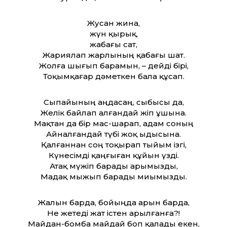
Жусан жина,
жүн қырық,
жабағы сат,
Жариялап жарлының қабағы шат.
Жолға шығып барамын, – дейді бірі,
Тоқымқағар дәметкен бала құсап.
Сыпайының аңдасаң, сыбысы да,
Желік байлап алғандай жіп ұшына.
Мақтан да бір мас-шарап, адам соның
Айналғандай түбі жоқ ыдысына.
Қалғаннан соң тоқырап тыйым ізгі,
Күнесімді қаңғыған құйын үзді.
Атақ мүжіп барады арымызды,
Мадақ мыжып барады миымызды.
Жалын барда, бойыңда арын барда,
Не жетеді жат істен арылғанға?!
Майдан-бомба майдай боп қалады екен,