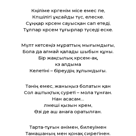
Көңіліме көргенім місе емес пе,
Көпшілігі ұқсайды түс, елеске.
Сұңқар көрсем сауысқан сап етеді,
Тұлпар көрсем тұғырлар түседі еске.
Мүлт кетсеңіз мұрат­тың мығымдығы,
Бола да алмай қалады шыбын құны.
Бір жақсылық көрсем-ақ,
көз алдыма
Келетіні – біреудің зұлымдығы.
Тәнің емес, жаныңыз болатын қан
Сол аштықтық суреті – мола тұнған.
Нан асасам…
өлмеші қызын көрем,
Өзі де аш анаға оратылған.
Тарта-тұғын әнімен, билеуімен
Тамашаның мен қонақ сирегінен.