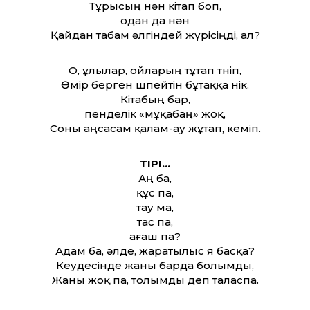
Тұрысың нән кітап боп,
одан да нән
Қайдан табам әлгіндей жүрісіңді, ал?
О, ұлылар, ойларың тұтап төніп,
Өмір берген өшпейтін бұтаққа өнік.
Кітабың бар,
пенделік «мұқабаң» жоқ,
Соны аңсасам қалам-ау жұтап, кеміп.
ТІРІ…
Аң ба,
құс па,
тау ма,
тас па,
ағаш па?
Адам ба, әлде, жаратылыс я басқа?
Кеудесінде жаны барда болымды,
Жаны жоқ па, толымды деп таласпа.