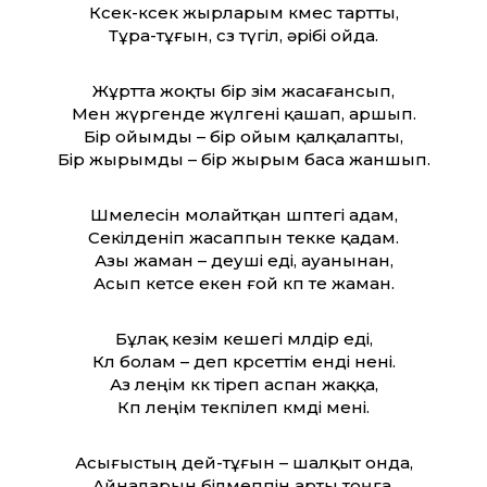
Көсек-көсек жырларым көмес тарт­ты,
Тұра-тұғын, сөз түгіл, әрібі ойда.
Жұрт­та жоқты бір өзім жасағансып,
Мен жүргенде жүлгені қашап, аршып.
Бір ойымды – бір ойым қалқалапты,
Бір жырымды – бір жырым баса жаншып.
Шөмелесін молайт­қан шөптегі адам,
Секілденіп жасаппын текке қадам.
Азы жаман – деуші еді, ауанынан,
Асып кетсе екен ғой көп те жаман.
Бұлақ кезім кешегі мөлдір еді,
Көл болам – деп көрсет­тім енді нені.
Аз өлеңім көк тіреп аспан жаққа,
Көп өлеңім текпілеп көмді мені.
Асығыстың дей-тұғын – шалқыт онда,
Айналарын білмеппін арты тоңға.