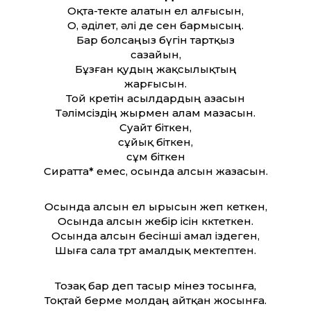
Оқта-текте алатын ел алғысын,
О, әділет, әлі де сен бармысың.
Бар болсаңыз бүгін тартқыз
сазайын,
Бұзған қудың жақсылықтың
жарғысын.
Той көретін асылдардың азасын
Тәлімсіздің жырмен алам мазасын.
Суайт біткен,
сұйық біткен,
сұм біткен
Сират­та* емес, осында алсын жазасын.
Осында алсын ел ырысын жеп кеткен,
Осында алсын жебір ісін көктеткен.
Осында алсын бесінші амал іздеген,
Шыға сала төрт амалдық мектептен.
Тозақ бар деп тасыр мінез тосынға,
Тоқтай берме молдаң айт­қан жосынға.