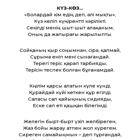
КҮЗ-КӨЗ…
«Болардай кім едің деп, әлі мықты»,
Күз келіп күңірент­ті кәрілікті.
Секілді менің шыт-шыт алақаным,
Оның да жапырағы жарылыпты.
Сойқаның қыр соңымнан, сірә, қалмай,
Сұрыма еніп мені сынағандай.
Терегі теріс қарап тарбияды,
Терісін теспек болған бұғанамдай.
Көңілім қарсы алатын күле күнді,
Қурайдай күйі кеткен құр егілді.
Саласы сал қайыңның сидияды,
Еске сап еті қашқан білегімді.
Желегін бырт-бырт үзіп желбіреген,
Жаз бойы жарау атпен жол күрегем.
Сиреген самайыңмын – деп тұрғандай,