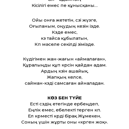
Кісілігі емес пе құнысқаны…
Ойы онға жететін, сөзі жүзге,
Оғыланым, оңудың кезін ізде.
Көзде емес,
көз тайса құбылатын,
Көп мәселе секілді өзімізде.
Күдігімен жан-жағын «аймалаған»,
Құралыңды құп көрсін қайдан адам.
Ардың көзін ашайық,
Жапқың келсе,
сайман-көзді самсаған айналадан.
КӨЗ БЕН ТҮЙЕ
Есті сөздің етегінде ербеңдеп,
Еңлік емес, ебелекті терген көп.
Ел көрместі көрді бірақ Жұмекен,
Соның үшін жұрты оны «көрген жоқ».