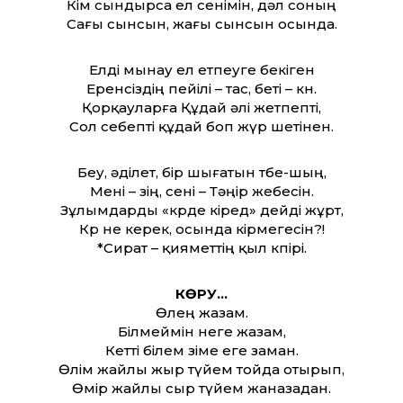
Кім сындырса ел сенімін, дәл соның
Сағы сынсын, жағы сынсын осында.
Елді мынау ел етпеуге бекіген
Еренсіздің пейілі – тас, беті – көн.
Қорқауларға Құдай әлі жетпепті,
Сол себепті құдай боп жүр шетінен.
Беу, әділет, бір шығатын төбе-шың,
Мені – өзің, сені – Тәңір жебесін.
Зұлымдарды «көрде өкіред» дейді жұрт,
Көр не керек, осында өкірмегесін?!
*Сират – қиямет­тің қыл көпірі.
КӨРУ…
Өлең жазам.
Білмеймін неге жазам,
Кет­ті білем өзіме еге заман.
Өлім жайлы жыр түйем тойда отырып,
Өмір жайлы сыр түйем жаназадан.