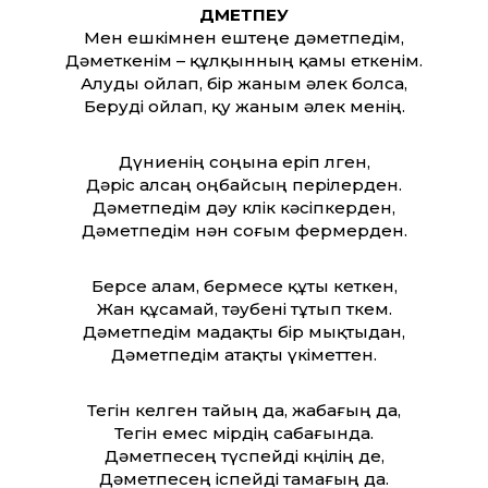
ДӘМЕТПЕУ
Мен ешкімнен ештеңе дәметпедім,
Дәметкенім – құлқынның қамы еткенім.
Алуды ойлап, бір жаным әлек болса,
Беруді ойлап, қу жаным әлек менің.
Дүниенің соңына еріп өлген,
Дәріс алсаң оңбайсың перілерден.
Дәметпедім дәу көлік кәсіпкерден,
Дәметпедім нән соғым фермерден.
Берсе алам, бермесе құты кеткен,
Жан құсамай, тәубені тұтып өткем.
Дәметпедім мадақты бір мықтыдан,
Дәметпедім атақты үкімет­тен.
Тегін келген тайың да, жабағың да,
Тегін емес өмірдің сабағында.
Дәметпесең түспейді көңілің де,
Дәметпесең іспейді тамағың да.