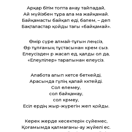
Арқар бітім топта анау тайпадай,
Ай мүйізбен тұра ала ма жайқамай.
Байқамасты байқап еді, бәлем, – деп
Бақталастар қойды тағы «байқамай».
Өмір сүре алмай-тұғын өлеңсіз,
Өр тұлғаның тұстасынан көрем сыз.
Елеусізден өр жасап ед, қалды ол да,
«Елеулілер» тарапынан елеусіз.
Алабота алып кетсе беткейді,
Арасында гүлің қалай көктейді.
Сол елемеу,
сол байқамау,
сол көрмеу,
Есіл ердің жыр-жүрегін жеп қойды.
Керек жерде кесектерін сүйемес,
Қоғамымда қалмағаны-ау жүйелі ес.