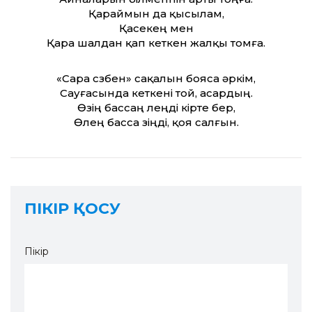
Қараймын да қысылам,
Қасекең мен
Қара шалдан қап кеткен жалқы томға.
«Сара сөзбен» сақалын бояса әркім,
Сауғасында кеткені той, асардың.
Өзің бассаң өлеңді өкірте бер,
Өлең басса өзіңді, қоя салғын.
ПІКІР ҚОСУ
Пікір