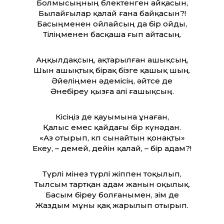
Болмысыңның бөлектенген айқасын,
Былайғылар қалай ғана байқасын?!
Басыңменен ойлайсың да бір ойды,
Тіліңменен басқаша ғып айтасың.
Аңқылдақсың, ақтарылған ашықсың,
Шын ашықтық бірақ бізге қашық шың.
Әйеліңмен әдемісің, әйтсе де
Әнебіреу қызға әлі ғашықсың.
Кісіңіз де қауымына ұнаған,
Қалыс емес қайдағы бір күнәдан.
«Аз отырып, көп сынайтын қонақты»
Екеу, – демей, де­йін қалай, – бір адам?!
Түрлі мінез түрлі жіппен тоқылып,
Тылсым тартқан адам жанын оқылық.
Басым біреу болғанымен, өзім де
Жаздым мұны қақ жарылып отырып.