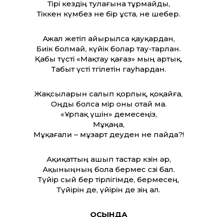
Тірі кездің тулағына тұрмайды,
Тіккен күмбез не бір ұста, не шебер.
Ажал жетіп айырылса қауқардан,
Биік болмай, күйік болар тау-тарлан.
Қабы түсті «Мақтау қағаз» мың артық,
Табыт үсті төгілетін гауһардан.
Жақсыларын салып қорлық, қоқайға,
Оңды болса өмір оны отай ма.
«Ұрпақ үшін» демесеңіз,
Мұқаңа,
Мұқағали – мұзарт деуден не пайда?!
Ақиқат­тың ашып тастар көзін әр,
Ақыныңның бола бермес сөзі бал.
Түйір сый бер тірлігімде, бермесең,
Түйірін де, үйірін де өзің ал.
ОСЫНДА