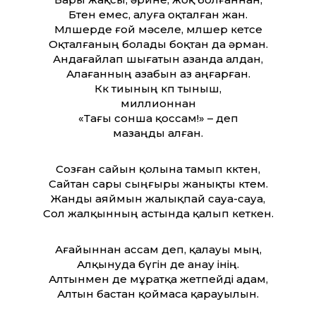
Бөтен емес, алуға оқталған жан.
Мөлшерде ғой мәселе, мөлшер кетсе
Оқталғаның болады боқтан да әрман.
Андаға­йлап шығатын азанда алдан,
Алағанның азабын аз аңғарған.
Көк тиының көп тыныш,
миллионнан
«Тағы сонша қоссам!» – деп
мазаңды алған.
Созған сайын қолына тамып көктен,
Сайтан сары сыңғыры жанықты өктем.
Жанды аяймын жалықпай сауа-сауа,
Сол жалқынның астында қалып кеткен.
Аға­йыннан ассам деп, қалауы мың,
Алқынуда бүгін де анау інің.
Алтынмен де мұратқа жетпейді адам,
Алтын бастан қоймаса қарауылын.