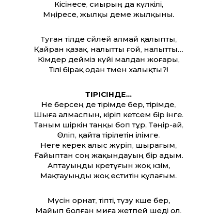
Кісінесе, сиырың да күлкілі,
Мөңіресе, жылқы деме жылқыны.
Туған тілде сөйлей алмай қалыпты,
Қайран қазақ, налыт­ты ғой, налыт­ты…
Кімдер дейміз күйі малдан жоғары,
Тілі бірақ одан төмен халықты?!
ТІРІСІНДЕ…
Не берсең де тірімде бер, тірімде,
Шыға алмаспын, кіріп кетсем бір інге.
Таным шіркін таңқы боп тұр, Тәңір-ай,
Өліп, қайта тірілетін ілімге.
Неге керек алыс жүріп, шырағым,
Ғайыптан соң жақындауың бір адым.
Аптауыңды көретұғын жоқ көзім,
Мақтауыңды жоқ еститін құлағым.
Мүсін орнат, тіпті, түзу көше бер,
Майып болған миға жетпей өшеді ол.