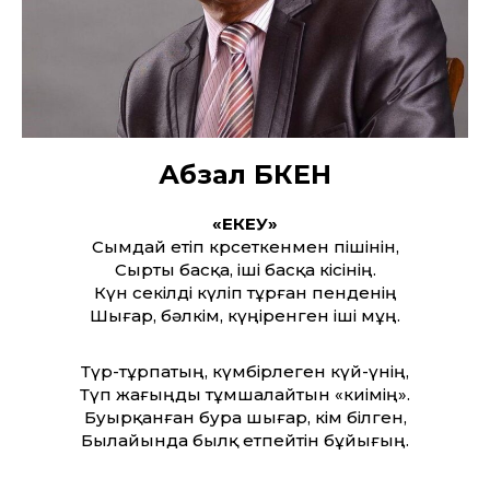
Абзал БӨКЕН
«ЕКЕУ»
Сымдай етіп көрсеткенмен пішінін,
Сырты басқа, іші басқа кісінің.
Күн секілді күліп тұрған пенденің
Шығар, бәлкім, күңіренген іші мұң.
Түр-тұрпатың, күмбірлеген күй-үнің,
Түп жағыңды тұмшалайтын «киімің».
Буырқанған бура шығар, кім білген,
Былайында былқ етпейтін бұйығың.