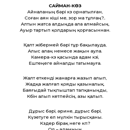
САЙМАН-КӨЗ
Айналаның бәрі көз орнатылған,
Соған аян кіші ме, зор ма тұлғаң?..
Алтын жатса алдыңда ала алмайсың,
Ауыр тартып қолдарың қорғасыннан.
Қалт жібермей бәрі тұр бақылауда,
Алыс алаң немесе жақын аула.
Камера-көз қасында адам көзі,
Ештеңеге айналды татымауға.
Жалт еткенді жанарға жазып алып,
Жадқа жалғап қояды қазыналық.
Баяғыдай тықпыштап тапқаныңды,
Көбін алып кетпейсің, азы қалып.
Дұрыс бәрі, әрине, дұрыс бәрі,
Күзетуге ел мүлкін тырысқаны.
Көздер бірақ неге көп?
Ол – адамның