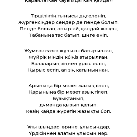
Қарайлатқан қауымды көзің қайда?!
Тіршіліктің тынысы дөңгеленіп,
Жүргенсіңдер сендер де пенде болып.
Пенде болған, апыр-ай, қандай жақсы,
Табаныңа тас батып, шөңге еніп.
Жұмсақ сазға жұлығы батырылған,
Жүйрік міндің көбіңіз атырылған.
Балаларың өзіңнен ұрыс естіп,
Қырыс естіп, ал өзің қатыныңнан.
Арыныңа бір мезет жазық тілеп,
Қарыныңа бір мезет азық тілеп.
Бұзықтанып,
думанда қызып қалып,
Кезің қайда жүретін жазықты боп.
Ұлы шыңдар, әрине, ұлысыңдар,
Үрдісіңнен алатын ұлысың нәр.