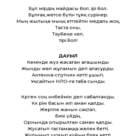
Бұл өмірдің майдасы бол, ірі бол,
Бұлғақ жетсе бүтін тұяқ сүрінер.
Мың жылыңа мыңқ етпейтін медаль жоқ,
Таста оны,
Тәубеңе кел,
тірі бол!
ДАУЫЛ
Кемінде жүз жасаған ағашымды
Жынды жел жұламын деп аласұрды.
Антенна-спутник кет­ті ұшып,
Ұқсайтын НЛО-ға таба сынды.
Көрген соң көнбеймін деп сабалғанды,
Көк өрім басын иіп аман қалды.
Жертөле жанын сақтап,
биік үйдің,
Орнында опырылған саман қалды.
Жусатып тастамаққа желек бет­ті,
Жұлынып шоғыр құйын бөлек кет­ті.