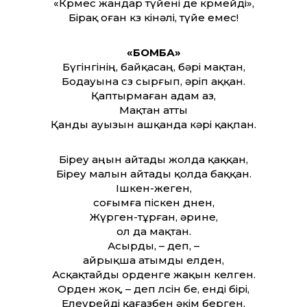
«Көрмес жандар түйені де көрмейді»,
Бірақ оған көз кінәлі, түйе емес!
«БОМБА»
Бүгінгінің, байқасаң, бәрі мақтан,
Бодауына сөз сырғып, әріп аққан.
Қаптырмаған адам аз,
Мақтан ат­ты
Қанды ауызын ашқанда кәрі қақпан.
Біреу аңын айтады жолда қаққан,
Біреу малын айтады қолда баққан.
Ішкен-жеген,
соғымға піскен дөнен,
Жүрген-тұрған, әрине,
ол да мақтан.
Асырды, – деп, –
айрықша атымды елден,
Асқақтайды орденге жақын келген.
Орден жоқ, – деп өлсін бе, енді бірі,
Елеурейді қағазбен әкім берген.