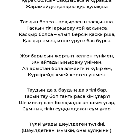
Құрақ болса – сыбдырасын құрақша,
Жарамайды қалқию құр құлақша.
Тасқын болса – арқырасын тасқынша,
Тасқын тілі арқырау ғой асқынса.
Қасқыр болса – ұлып берсін қасқырша,
Қасқыр емес, итше үруге бас бұрса.
Жолбарысың жортып келген түнімен,
Жөн айтады ыңырану үнімен.
Ал арыстан бола алмайтын күбір ем,
Күркірейді көмей керген үнімен.
Таудың да өз, баудың да өз тілі бар,
Тасың тау боп тантыраса кім ұғар?!
Шымның тілін былқылдаған шым ұғар,
Сұмның тілін сұңқылдаған сұм ұғар.
Түлкі ұғады шәуілдеген түлкіні,
(Шәуілдеткен, мүмкін, оны құлқыны).