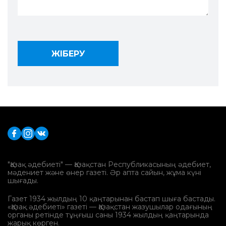
"Қазақ әдебиеті" — Қазақстан Республикасының әдебиет,
мәдениет және өнер газеті. Әр апта сайын, жұма күні
шығады.
Газет 1934 жылдың 10 қаңтарынан бастап шыға бастады.
«Қазақ әдебиеті» газеті — Қазақстан жазушылар одағының
органы ретінде тұңғыш саны 1934 жылдың қаңтарында
жарық көрген.