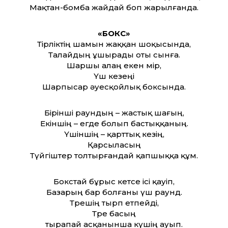
Мақтан-бомба жайдай боп жарылғанда.
«БОКС»
Тірліктің шамын жаққан шоқысында,
Талайдың ұшырады оты сынға.
Шаршы алаң екен өмір,
Үш кезеңі
Шарпысар әуесқойлық боксында.
Бірінші раундың – жастық шағың,
Екіншің – егде болып бастыққаның.
Үшіншің – қарт­тық кезің,
Қарсыласың
Түйгіштер толтырғандай қапшыққа құм.
Бокстай бұрыс кетсе ісі қауіп,
Базарың бар болғаны үш раунд.
Төрешің тырп етпейді,
Төре басың
тырапай асқанынша күшің ауып.