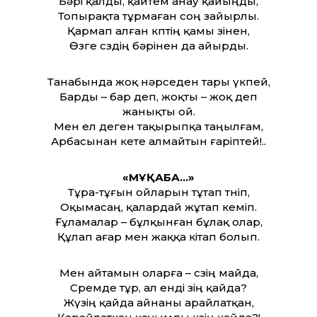
Бәрі қалды, қайтем анау қайыңды,
Топырақта тұрмаған соң зайырлы.
Қармап алған көптің қамы өзінен,
Өзге сөздің бәрінен да айырды.
Танабында жоқ нәрседен тары үкпей,
Барды – бар деп, жоқты – жоқ деп
жанықты ой.
Мен ел деген тақырыпқа таңылғам,
Арбасынан кете алмайтын ғаріптей!..
«МҰҚАБА…»
Тұра-тұғын ойларын тұтап төніп,
Оқымасаң, қалардай жұтап кеміп.
Ғұламалар – бұлқынған бұлақ олар,
Құлап ағар мен жаққа кітап болып.
Мен айтамын оларға – сөзің майда,
Сөремде тұр, ал енді өзің қайда?
Жүзің қайда айнаны арайлатқан,