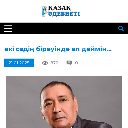
екі сөздің біреуінде ел деймін…
21.01.2025
872
0