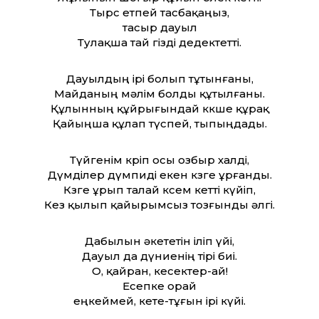
Тырс етпей тасбақаңыз,
тасыр дауыл
Тулақша тай өгізді дедектет­ті.
Дауылдың ірі болып тұтынғаны,
Майданың мәлім болды құтылғаны.
Құлынның құйрығындай көкше құрақ
Қайыңша құлап түспей, тыпыңдады.
Түйгенім көріп осы озбыр халді,
Дүмділер дүмпиді екен көзге ұрғанды.
Көзге ұрып талай көсем кет­ті күйіп,
Кез қылып қайырымсыз тозғынды әлгі.
Дабылын әкететін іліп үйі,
Дауыл да дүниенің тірі биі.
О, қайран, кесектер-ай!
Есепке орай
еңкеймей, кете-тұғын ірі күйі.