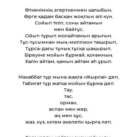
Өткенімнің өзгерткенмен қалыбын,
Өрге қадам басқан жоқпын әлі күн.
Сойып тіліп, соны айтамын
мен байғұс,
Ойып тұрып молайтамын арығын.
Тұс-тұсымнан мың-миллион тақырып,
Тұрса-дағы тұнық тұсқа шақырып.
Біреуіне мойын бұрмай, қоғамның
Халін айтам, қамын айтам аһ ұрып.
Махаббат тұр мына жақта «Жырла!» деп,
Табиғат тұр жатқа мойын бұрма деп.
Тау,
тас,
орман,
аспан мен жер,
аң мен құс,
жаз, күз, көктем әкелетін қырға леп.