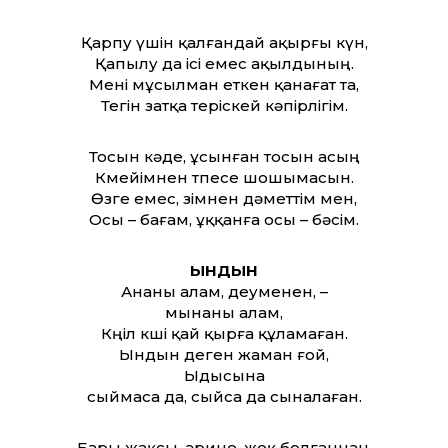
Қарпу үшін қалғандай ақырғы күн,
Қапылу да ісі емес ақылдының.
Мені мұсылман еткен қанағат­ та,
Тегін затқа теріскей кәпірлігім.
Тосын кәде, ұсынған тосын асың
Көмейімнен өтпесе шошымасын.
Өзге емес, өзімнен дәмет­тім мен,
Осы – бағам, ұққанға осы – бәсім.
ЫНДЫН
Ананы алам, деуменен, –
мынаны алам,
Көңіл көші қай қырға құламаған.
Ындын деген жаман ғой,
Ыдысына
сыймаса да, сыйса да сыналаған.
Бары жақсы, әрине, жоқ болғаннан,