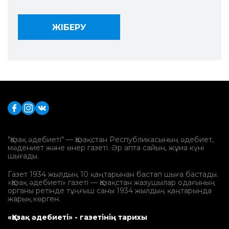
"Қазақ әдебиеті" — Қазақстан Республикасының әдебиет,
мәдениет және өнер газеті. Әр апта сайын, жұма күні
шығады.
Газет 1934 жылдың 10 қаңтарынан бастап шыға бастады.
«Қазақ әдебиеті» газеті — Қазақстан жазушылар одағының
органы ретінде тұңғыш саны 1934 жылдың қаңтарында
жарық көрген.
«Қазақ әдебиеті» - газетінің тарихы