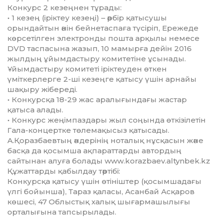
Конкурс 2 кезеңнен тұрады:
• 1 кезең (іріктеу кезеңі) – әрбір қатысушы
орындайтын әнін бейнетаспаға түсіріп, Ережеде
көрсетілген электронды пошта арқылы немесе
DVD таспасына жазып, 10 ма­мыр­ға дейін 2016
жылдың ұйымдастыру комитетіне ұсы­нады.
Ұйымдастыру комитеті іріктеуден өткен
үміткерлерге 2-ші кезеңге қатысу үшін арнайы
шақыру жібереді.
• Конкурсқа 18-29 жас аралығындағы жастар
қатыса алады.
• Конкурс жеңімпаздары жыл соңында өткізілетін
Гала-концертке төлемақысыз қатысады.
А.Қоразбаевтың әндерінің ноталық нұсқасын және
басқа да қосымша ақпараттарды автордың
сайтынан алуға болады www.korazbaev.altynbek.kz
Құжаттарды қабылдау тәртібі:
Конкурсқа қатысу үшін өтініштер (қосымшадағы
үлгі бойынша), Тараз қаласы, Асанбай Асқаров
көшесі, 47 Облыстық халық шығармашылығы
орталығына ­тап­сырылады.