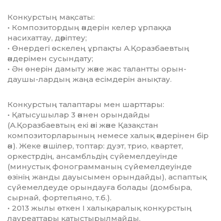
Конкурстың мақсаты:
• Композитордың әндерін келер ұрпаққа
насихаттау, дәріптеу;
• Өнердегі өскелең ұрпақты А.Қоразбаевтың
әндерімен сусындату;
• Ән өнерін дамыту және жас талантты орын­
даушы-лардың жаңа есімдерін анықтау.
Конкурстың талаптары мен шарттары:
• Қатысушылар 3 әннен орындайды
(А.Қоразбаевтың екі әні және Қазақстан
композиторларының немесе халық әндерінен бір
ән). Жеке әншілер, топтар: дуэт, трио, квартет,
оркестрдің, ансамбльдің сүйемелдеуінде
(минустық фонограмманың сүйемелдеуінде
өзінің жанды дауысымен орындайды), аспаптық
сүйемелдеуде орындауға болады (домбыра,
сырнай, фортепьяно, т.б.).
• 2013 жылы өткен І халықаралық конкурстың
лауреаттары қатыстырылмайды.