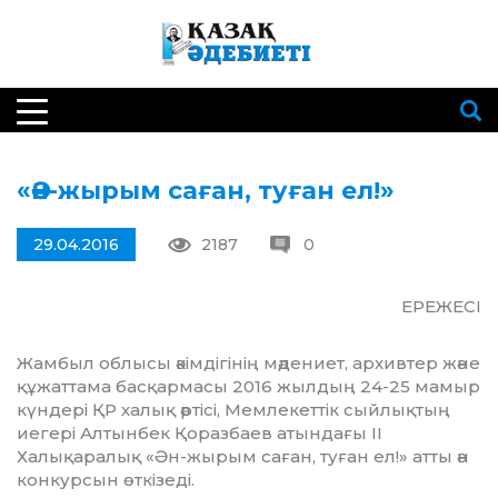
«Ән-жырым саған, туған ел!»
29.04.2016
2187
0
ЕРЕЖЕСІ
Жамбыл облысы әкімдігінің мәдениет, архивтер және
құжаттама басқармасы 2016 жылдың 24-25 мамыр
күндері ҚР халық әртісі, Мемлекеттік сыйлықтың
иегері Алтынбек Қоразбаев атындағы ІІ
Халықаралық «Ән-жырым саған, туған ел!» атты ән
конкурсын өткізеді.