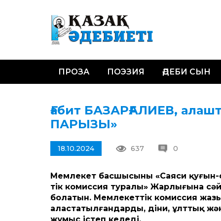
ПРОЗА
ПОЭЗИЯ
ӘДЕБИ СЫН
Ғабит БАЗАРҒАЛИЕВ, ала
ПАРЫЗЫ»
18.10.2024
637
0
Мемлекет басшысының «Саяси қуғын-с
тік комиссия туралы» Жарлығына сәйк
болатын. Мемлекет­тік комиссия жа
аластатылғандарды, діни, ұлт­тық ж
жұмыс істеп келеді.