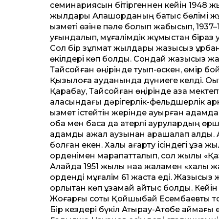
семинариясын бітіргеннен ке­йін 1948 жыл
жылдары Алашорданың батыс бөлімі жұмы
қызметі өзіне пәле болып жабысып, 1937
қуғындалып, мұғалімдік жұмыстан біраз у
Сол бір зұлмат жылдары жазықсыз құрб
өкілдері көп болды. Сондай жазықсыз ж
Тайсойған өңірінде туып-өскен, өмір б
Қызылқоға ауданында дүниеге келді. Оқы
Қарабау, Тайсойған өңірінде қазақ мект
қаласындағы дәрігерлік-фельдшерлік арна
қызмет істейтін жерінде ауырған адамдард
оба мен басқа да қатерлі аурулардың өрш
адамды ажал аузынан арашалап қалды. А
болған екен. Халық ағарту ісіндегі ұзақ
орденімен марапат­талып, сол жылы «Қаз
Алайда 1951 жылы нақақ жаламен «халық ж
орденді мұғалім 61 жаста еді. Жазықсыз ж
қорлықтан көп ұзамай қайтыс болды. Ке­йін
Жоғарғы соты Қойшыбай Есембаевты тол
Бір кез­дері бүкіл Атырау-Ақтөбе аймағы