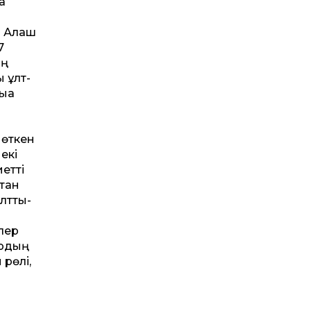
қ
а Алаш
7
ың
 ұлт­
ққа
 өткен
екі
ет­ті
қтан
т­тық-
лер
ырдың
 рөлі,