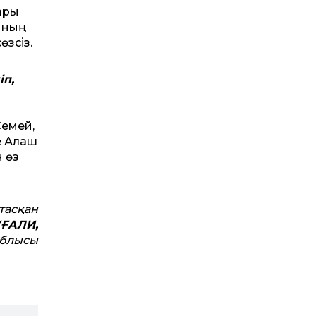
ары
ының
өзсіз.
іп,
Семей,
е Алаш
н өз
­тасқан
УҒАЛИ,
облысы