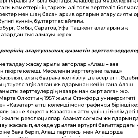
ері туралы айтыла бастады. Алашорда мүшелерінің 
тағы қызмет­терінің тарихы әлі толық зерт­теліп болма
ектер мен шаң басқан архив қорларын ақтару сияқты 
 бүгінгі күннің бұлтартпас айғағы.
рбург, Омбы, Саратов, Уфа, Ташкент қалаларының
 назардан тыс қалмауы керек.
лерінің ағартушылық қызметін зерт­теп-зерделе
е талдау жасау арқылы авторлар «Алаш – қазақ
 пікірге келеді. Мәселенің зерт­телуіне «алаш»
лып, қалың бұқараға жеткізілуі де әсер ет­ті. Әдеби
ның тәуелсіздік алған жылдарынан ке­йін ғана Алаш
ысты зерт­теулердің назарынан сырт қалған жоқ.
 Марта Олкот­тың 1957 жылы Стэнфорд университеті
н «Қазақтар» ат­ты көлемді монографиясы бірінші ке
ық және Кеңестік Қазақ­стан» ат­ты үшінші бөлімдегі 1
17 жылғы революциялар, Азамат соғысы жылдарынд
дау жасалып, өлкеде құрылған әртүрлі бағыт­тардағы
еріне баға беріп, Алаш партиясы мен Алашорда