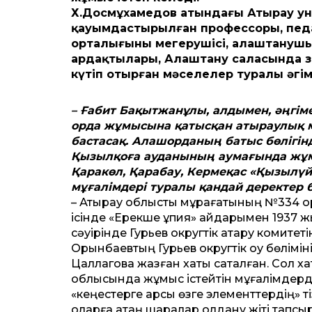
Х.Досмұхамедов атындағы Атырау уни
қауымдастырылған профессоры, педа
орталығының меңгерушісі, алаштануш
ардақтылары, Алаштану саласында зи
күтіп отырған мәселелер туралы әңгі
– Ғабит Бақытжанұлы, алдымен, әңгім
орда жұмысына қатысқан атыраулық 
бастасақ. Алашорданың батыс бөлігінд
Қызылқоға ауданының аумағында жұм
Қаракөл, Қарабау, Кермеқас «Қызылүй
мұғалімдері туралы қандай деректер 
– Атырау облыстық мұрағатының №334 қор
ісінде «Ерекше құпия» айдарымен 1937 
сәуірінде Гурьев округтік атқару комитет
Орынбаевтың Гурьев округтік оқу бөлімін
Цаллаговқа жазған хаты сақталған. Сол хат
облысында жұмыс істейтін мұғалімдер
«кеңестерге қарсы өзге элемент­тердің» т
оларға қатаң шаралар қолдану жіті тапсыр