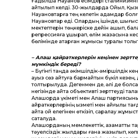
Ғадылша Науанов есімдері сталинизмні
айтылып келді. 30-жылдарда Ойыл, Қызыл
Науановтарға тең келетін адамдар бол
Науановтар еді. Олардың ішінде, шығысты
мектептерін төңкеріске де­йін ашып, бала
репрессияға ұшырап, өлім жазасына кес
бөлімінде атқарған жұмысы туралы толықта
– Алаш қайраткерлерін кеңінен зерт­
мүмкіндік береді?
– Бүгінгі таңда әкімшілдік-әміршілдік к
ауыз сөз айтуға бармайтын бүкіл кезең, 
толтырылуда. Дегенмен де, әлі де болс
негізінде қайта объективті зерт­теуді тала
Алашорда үкіметі мен Алаш партиясының қ
қайраткерлерінің қызметі мен қайғылы та
қайта ой елегінен өткізіп, саралау жұмыс
сақталуда.
Алашорданың мемлекет­тік, азамат­тық т
тәуелсіздік жылдары ғана жазылып, көп