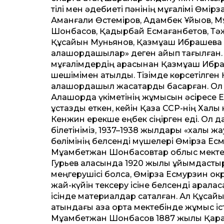
тілі мен әдебиеті пәнінің мұғалімі Өмірз
Аманғали Өстеміров, Адамбек Ұйықов, М
Шонбасов, Қадырбай Есмағанбетов, Тәж
Құсайын Муньянов, Қазмұқаш Ибрашевқа
алашордашылар» деген айып тағылған.
мұғалімдердің арасынан Қазмұқаш Ибраш
шешімімен атылды. Тізімде көрсетілген
алашордашыл жасақтарды басқарған. О
Алашорда үкіметінің жұмысын әсіресе Есб
ұстаздық еткен, ке­йін Қазақ ССР-нің Ха
Кенжин ерекше еңбек сіңірген еді. Ол д
білетініміз, 1937–1938 жылдары «халық 
бөлімінің белсенді мүшелері Өмірзақ Е
Мұқамбетжан Шонбасовтар облыс мектепт
Гурьев қаласында 1920 жылы ұйымдастыр
меңгерушісі болса, Өмірзақ Есмурзин окр
жай-күйін тексеру ісіне белсенді аралас
ісінде материалдар сақталған. Ал Құса
атындағы қазақ орта мектебінде жұмыс іс
Мұқамбетжан Шонбасов 1887 жылы Қара