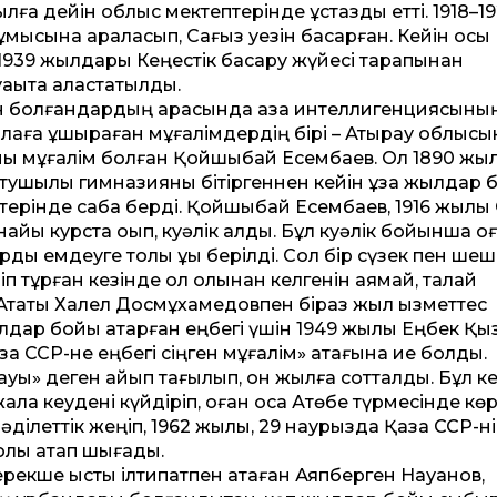
ға де­йін облыс мектептерінде ұстаздық ет­ті. 1918–1
сына араласып, Сағыз уезін басқарған. Ке­йін осы
–1939 жылдары Кеңестік басқару жүйесі тарапынан
ақытқа аластатылды.
ан болғандардың арасында қазақ интеллигенциясыны
алаға ұшыраған мұғалімдердің бірі – Атырау облыс
ойы мұғалім болған Қойшыбай Есембаев. Ол 1890 жы
тушылық гимназияны бітіргеннен ке­йін ұзақ жылдар 
ептерінде сабақ берді. Қойшыбай Есембаев, 1916 жылы
йы курста оқып, куәлік алды. Бұл куәлік бойынша оғ
ы емдеуге толық құқық берілді. Сол бір сүзек пен шеш
іп тұрған кезінде ол қолынан келгенін аямай, талай
тақты Халел Досмұхамедовпен біраз жыл қызмет­тес
 жылдар бойы атқарған еңбегі үшін 1949 жылы Еңбек Қы
ақ ССР-не еңбегі сіңген мұғалім» атағына ие болды.
ауы» деген айып тағылып, он жылға сот­талды. Бұл ке
ала кеудені күйдіріп, оған қоса Ақтөбе түрмесінде кө
 әділет­тік жеңіп, 1962 жылы, 29 наурызда Қазақ ССР-н
ық ақтап шығады.
 ерекше ыстық ілтипатпен атаған Аяпберген Науанов,