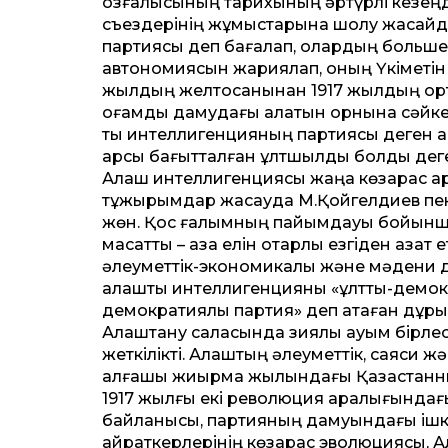
қозғалысының тарихының әртүрлі кезеңде
съездерінің жұмыстарына шолу жасайды
партиясы деп бағалап, олардың большев
автономиясын жариялап, оның Үкіметін қ
жылдың желтоқсанынан 1917 жылдың орта
қоғамдық дамудағы алатын орнына сәйке
тық интеллигенцияның партиясы деген 
қарсы бағыт­талған ұлтшылдық болды де
Алаш интеллигенциясы жаңа көзқарас қар
тұжырымдар жасауда М.Қойгелдиев пен 
жөн. Қос ғалымның пайымдауы бойынша,
мақсат­ты – қазақ елін отарлық езгіден аза
әлеумет­тік-экономикалық және мәдени 
алаштық интеллигенцияны «ұлт­тық-демок
демократиялық партия» деп атаған дұры
Алаштану саласында зиялы қауым бірлес
жеткілікті. Алаштың әлеумет­тік, саяси
алғашқы жиырма жылындағы Қазақ­станның
1917 жылғы екі революция аралығындағ
байланысы, партияның дамуындағы ішкі 
қайраткерлерінің көзқарас эволюциясы, Ал