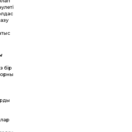
рлап
әулеті
олдас
жазу
атыс
ы
з бір
ң орны
арды
алар