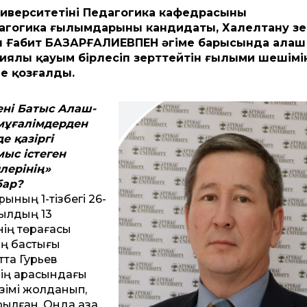
верситетінің Педагогика кафедрасының
гогика ғылымдарының кандидаты, Халелтану зер
ы Ғабит БАЗАРҒАЛИЕВПЕН әңгіме барысында алаш
ялы қауым бірлесіп зерт­тейтін ғылыми шешімі
ме қозғалды.
ені Батыс Алаш­
мұғалімдерден
е қазіргі
ыс істеген
лерінің»
бар?
ының 1-тізбегі 26-
жылдың 13
інің төрағасы
ің бастығы
­та Гурьев
дің арасындағы
ізімі жолданып,
ылған. Онда қазақ