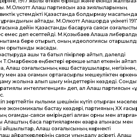
ріне, 1917 жылы өткен бірінші және екінші жалпықаза
. М.Олкот­т Алаш партиясын қазақ зиялыларының
иктік үстемдікті Қазақстанда болдырмау мақсатынд
ұрғандығын айтады. М.Олкот­т Алашорда үкіметі 191
сына де­йін Қазақстанды басқаруға саяси қозғалыст
с емес деп есептейді. М.Қозыбаев Алашқа либералды
анықтама бере отырып, оның идеологиясы отаршылды
ген қорытынды жасады.
астыруда ашық та батыл пікірлер айтып, дәлелді
Т.Омарбеков еңбектері ерекше ықпал еткенін айтап
 Алаш қозғалысының көш бастаушылары, негізінен, 
т ету мен қазақ қоғамын ортағасырлық мешеуліктен өркени
даму жолына алып шығу міндет­терін көздеді. Сонды
ратиялық интеллигенция» деп, ал Алаш партиясын «ұл
с.
іп зерт­тейтін ғылыми шешімін күтіп отырған мәселе
 және экономикалық бастау көздері, партияның XX ғас
 қоғамдық-саяси өміріндегі алған орны мен атқарған
ы Алаштың басқа партиялармен өзара қатынасы мен
қайшылықтар, Алаш қозғалысының көрнекті
аш қайраткерлерінің саяси қуғындалу қасіреті, Алаш