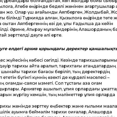
ң құрбандары болғандықтан, көп жылдар бойы сыбы
қоға, Ақтөбе өңірінде беделі жөнінен ағартушылар 
ған жоқ. Олар үш ағайынды Аяпберген, Жолдыбай, Ж
қ білімді Түркияда алған, Қызылқоға өңірінде төте 
 оқытқан Аяпбергеннің өзі де, ұлы Ғадылша да ке­йін
ілді. Әрине, Атырау мұғалімдерінің Алашорданың б
й зерт­телді деуге әлі ерте.
теуге елдегі архив қорындағы деректер қаншалықт
еңес жүйесінің көбесі сөгілді. Кезінде тарихшыларымы
дәуір тарихы қайта қаралып, тарихтағы ақтаңдақтарды
а шынайы тарихи бағасы беріліп, тың деректердің
п ететін бүгінгі күннің өзекті де күрделі мәселесі –
оғамдық-саяси қызметі. Сол тұстағы қазақ қоғам
ғдырлары. Архивтер ашылып, құпия қорлардағы құжат­т
тарын жүргізу кемшін, тың мәлімет­тер құпия қорларда
арихы жөнінде зерт­теу еңбектер және ғылыми мақал
шілік қауымға беймәлім тарихи оқиғалар, Алашорда