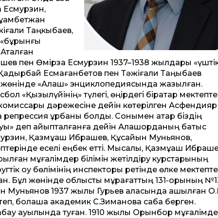
ақ Есмурзин,
ұқамбетжан
іғали Таңкыбаев,
 «бұрынғы
 Аталған
ев пен Өмірзақ Есмурзин 1937–1938 жылдары «үштік
 Қадырбай Есмағанбетов пен Тәжіғали Таңқыбаев
л жөнінде «Алаш» энциклопедиясында жазылған.
ол «Қызылүйінің» түлегі, өңірдегі бірқатар мектепте
лық комиссары дәрежесіне де­йін көтерілген Асфендияр
а репрессия құрбаны болды. Сонымен қатар біздің
жауы» деп айыпталғанға де­йін Алашорданың батыс
смурзин, Қазмұқаш Ибрашев, Құсайын Муньянов,
ерінде еселі еңбек ет­ті. Мысалы, Қазмұқаш Ибраш
ылған мұғалімдер білімін жетілдіру курстарының
угтік оқу бөлімінің инспекторы ретінде өлке мектепте
қан. Бұл жөнінде облыстық мұрағат­тың 131-қорының №1
йын Муньянов 1937 жылы Гурьев қаласында ашылған О
теп, болашақ академик С.Зимановқа сабақ берген.
бау ауылында туған. 1910 жылы Орынбор мұғалімд