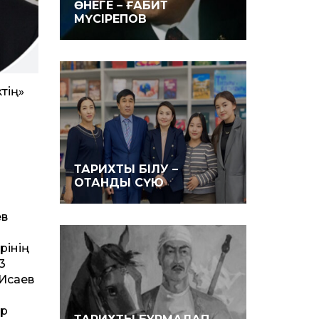
ӨНЕГЕ – ҒАБИТ
МҮСІРЕПОВ
тің»
ТАРИХТЫ БІЛУ –
ОТАНДЫ СҮЮ
ев
рінің
3
.Исаев
ер