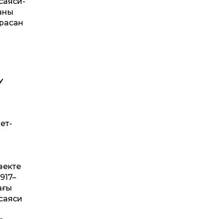
саяси-
ғаны
орасан
у
ет­
зекте
917–
ағы
 саяси