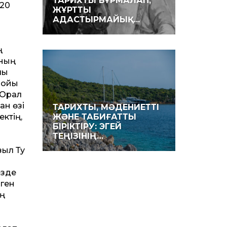
ТАРИХТЫ БҰРМАЛАП,
920
ЖҰРТТЫ
АДАСТЫРМАЙЫҚ...
ң
ының
лы
бойы
 Орал
ан өзі
ТАРИХТЫ, МӘДЕНИЕТТІ
ектің,
ЖӘНЕ ТАБИҒАТТЫ
БІРІКТІРУ: ЭГЕЙ
ТЕҢІЗІНІҢ…
зыл Ту
з­де
рген
ің