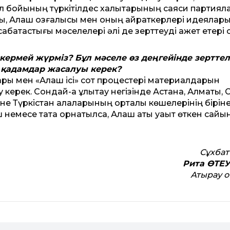
л бойының түркітілдес халықтарының саяси партиял
ы, Алаш қозғалысы мен оның қайраткерлері идеялар
абақтастығы мәселелері әлі де зерт­теуді қажет етері с
кермей жүрміз? Бұл мәселе өз деңге­йінде зерт­тел
 қадамдар жасалуы керек?
­тары мен «Алаш ісі» сот процестері материалдарын
у керек. Сондай-ақ ұлықтау негізінде Астана, Алматы, 
әне Түркістан қалаларының орталық көшелерінің бірін
іш немесе тақта орнатылса, Алаш аты уақыт өткен сайы
Сұхбат
Рита ӨТЕ
Атырау 