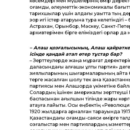
көсемдері мен мүшелерінің өмір дерект
қоғамдық, әлеумет­тік-экономикалық бағыт­
тарихшылар үшін алдағы уақыт­та тың дер
зор игі істер атқаруына тура келетіндігі –
Астрахан, Орынбор, Мәскеу, Санкт-Пете
архивтерімен бірге еліміздегі қорлар да
– Алаш қозғалысының, Алаш қайраткер
ісінде қандай атап өтер тұстар бар?
– Зерт­теулерде жаңа мұрағат деректерін
даласындағы алғашқы ұлтық партия» деген
зиялыларының шығармаларының қайта басы
терге жасалған шолу тек қана Қазақстан
партиясы мен Алашорда үкіметіне байлан
Солардың ішінен америкалық зерт­теуші
баспасынан ағылшын тілінде жарық көрге
атауға лайықты. Осы еңбектің «Революциял
1920 жылдарға арналған тарауында 19
Қазақстандағы қоғамдық-саяси өмірге тал
қозғалыстар мен партиялардың қызмет­т