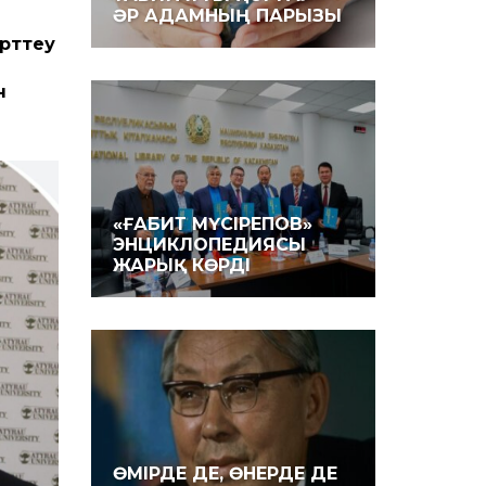
ӘР АДАМНЫҢ ПАРЫЗЫ
т­теу
н
«ҒАБИТ МҮСІРЕПОВ»
ЭНЦИКЛОПЕДИЯСЫ
ЖАРЫҚ КӨРДІ
ӨМІРДЕ ДЕ, ӨНЕРДЕ ДЕ