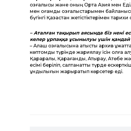
қозғалысы және оның Орта Азия мен Еді
мен қоғамдық қозғалыстарымен байланыс
бүгінгі Қазақстан жетістіктерімен тарихи с
– Аталған тақырып аясында біз нені ес
келер ұрпаққа ұсынылуы үшін қандай
– Алаш қозғалысына қатысты архив құжат
көптомдық түрінде жариялау ісін қолға ал
Қарқаралы, Қарағанды, Атырау, Ақтөбе ж
есімі беріліп, салтанат­ты түрде ескертк
құндылығын жарқыратып көрсетер еді.