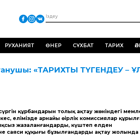
РУХАНИЯТ
ӨНЕР
СҰХБАТ
ТАРИХ
Ә
штанушы: «ТАРИХТЫ ТҮГЕНДЕУ – Ұ
үргін құрбандарын толық ақтау жөніндегі мемл
ес, елімізде арнайы өңірлік комиссиялар құрылғ
зықсыз жазаланғандарды, күштеп елден
әне саяси құқығы бұзылғандарды ақтау жолында