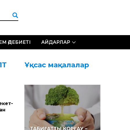
ЛЕМ ӘДЕБИЕТІ
АЙДАРЛАР
ЛТ
Ұқсас мақалалар
екет­
ан
ТАБИҒАТТЫ ҚОРҒАУ –