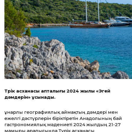
Түрік асханасы апталығы 2024 жылы «Эгей
дәмдерін» ұсынады.
Құнарлы географиялық аймақтың дәмдері мен
ежелгі дәстүрлерін біріктіретін Анадолының бай
гастрономиялық мәдениеті 2024 жылдың 21-27
мамыры аралығында Түрік асханасы