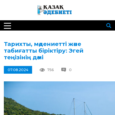
Тарихты, мәдениетті және
табиғатты біріктіру: Эгей
теңізінің дәмі
07.08.2024
756
0