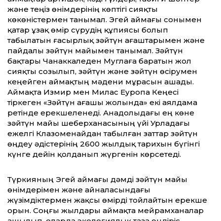
және теңіз өнімдерінің көптігі сияқты
көкөністермен танымал. Эгей аймағы сонымен
қатар ұзақ өмір сүрудің құпиясы болып
табылатын ғасырлық зәйтүн ағаштарымен және
пайдалы зәйтүн майымен танымал. Зәйтүн
бақтары Чанаккаледен Муглаға баратын жол
сияқты созылып, зәйтүн және зәйтүн өсірумен
кеңейген аймақтың мәдени мұрасын ашады.
Аймақта Измир мен Милас Еуропа Кеңесі
тіркеген «Зәйтүн ағашы жолында» екі аялдама
ретінде ерекшеленеді. Анадолыдағы ең көне
зәйтүн майы шеберханасының үйі Урладағы
ежелгі Клазоменайдан табылған заттар зәйтүн
өңдеу әдістерінің 2600 жылдық тарихын бүгінгі
күнге дейін қолданып жүргенін көрсетеді.
Түркияның Эгей аймағы дәмді зәйтүн майы
өнімдерімен және айналасындағы
жүзімдіктермен жақсы өмірді тойлайтын ерекше
орын. Соңғы жылдары аймақта мейрамханалар
ашылып, оларда экологиялық таза өндіріс