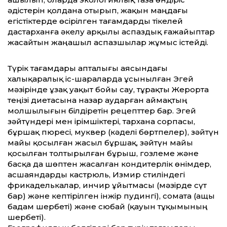
әдістерін қолдана отырып, жақын маңдағы
егістіктерде өсірілген тағамдарды тікелей
дастарханға әкелу арқылы аспаздық ғажайыптар
жасайтын жаңашыл аспазшылар жұмыс істейді.
Түрік тағамдары апталығы аясындағы
халықаралық іс-шараларда ұсынылған Эгей
мәзірінде ұзақ уақыт бойы сау, тұрақты Жерорта
теңізі диетасына назар аударған аймақтың
молшылығын білдіретін рецепттер бар. Эгей
зәйтүндері мен ірімшіктері, тархана сорпасы,
бұршақ пюресі, муквер (кәделі бөртпелер), зәйтүн
майы қосылған жасыл бұршақ, зәйтүн майы
қосылған толтырылған бұрыш, гозлеме және
басқа да шөптен жасалған кондитерлік өнімдер,
асшаяндарды кастрюль, Измир стиліндегі
фрикаделькалар, инчир ұйытмасы (мәзірде сүт
бар) және кептірілген інжір пудингі), сомата (ащы
бадам шербеті) және сюбай (қауын тұқымының
шербеті).