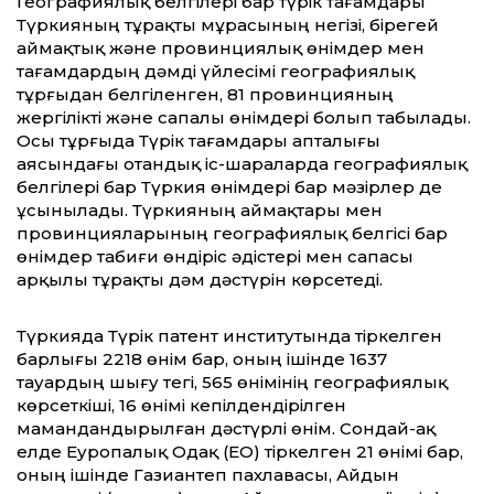
Географиялық белгілері бар түрік тағамдары
Түркияның тұрақты мұрасының негізі, бірегей
аймақтық және провинциялық өнімдер мен
тағамдардың дәмді үйлесімі географиялық
тұрғыдан белгіленген, 81 провинцияның
жергілікті және сапалы өнімдері болып табылады.
Осы тұрғыда Түрік тағамдары апталығы
аясындағы отандық іс-шараларда географиялық
белгілері бар Түркия өнімдері бар мәзірлер де
ұсынылады. Түркияның аймақтары мен
провинцияларының географиялық белгісі бар
өнімдер табиғи өндіріс әдістері мен сапасы
арқылы тұрақты дәм дәстүрін көрсетеді.
Түркияда Түрік патент институтында тіркелген
барлығы 2218 өнім бар, оның ішінде 1637
тауардың шығу тегі, 565 өнімінің географиялық
көрсеткіші, 16 өнімі кепілдендірілген
мамандандырылған дәстүрлі өнім. Сондай-ақ
елде Еуропалық Одақ (ЕО) тіркелген 21 өнімі бар,
оның ішінде Газиантеп пахлавасы, Айдын