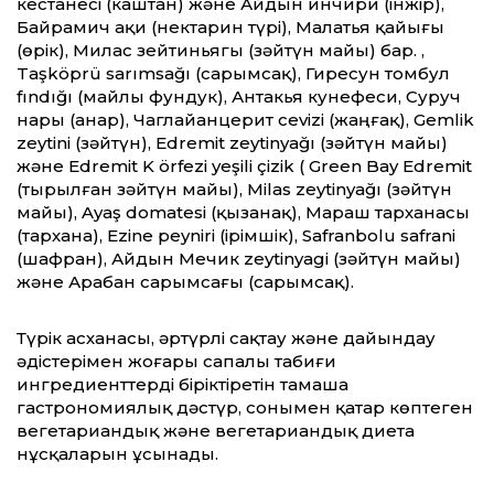
кестанесі (каштан) және Айдын инчири (інжір),
Байрамич ақи (нектарин түрі), Малатья қайығы
(өрік), Милас зейтиньягы (зәйтүн майы) бар. ,
Taşköprü sarımsağı (сарымсақ), Гиресун томбул
fındığı (майлы фундук), Антакья кунефеси, Суруч
нары (анар), Чаглайанцерит cevizi (жаңғақ), Gemlik
zeytini (зәйтүн), Edremit zeytinyağı (зәйтүн майы)
және Edremit K örfezi yeşili çizik ( Green Bay Edremit
(тырылған зәйтүн майы), Milas zeytinyağı (зәйтүн
майы), Ayaş domatesi (қызанақ), Мараш тарханасы
(тархана), Ezine peyniri (ірімшік), Safranbolu safrani
(шафран), Айдын Мечик zeytinyagi (зәйтүн майы)
және Арабан сарымсағы (сарымсақ).
Түрік асханасы, әртүрлі сақтау және дайындау
әдістерімен жоғары сапалы табиғи
ингредиенттерді біріктіретін тамаша
гастрономиялық дәстүр, сонымен қатар көптеген
вегетариандық және вегетариандық диета
нұсқаларын ұсынады.