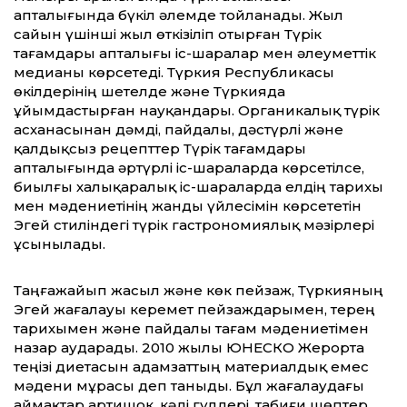
апталығында бүкіл әлемде тойланады. Жыл
сайын үшінші жыл өткізіліп отырған Түрік
тағамдары апталығы іс-шаралар мен әлеуметтік
медианы көрсетеді. Түркия Республикасы
өкілдерінің шетелде және Түркияда
ұйымдастырған науқандары. Органикалық түрік
асханасынан дәмді, пайдалы, дәстүрлі және
қалдықсыз рецепттер Түрік тағамдары
апталығында әртүрлі іс-шараларда көрсетілсе,
биылғы халықаралық іс-шараларда елдің тарихы
мен мәдениетінің жанды үйлесімін көрсететін
Эгей стиліндегі түрік гастрономиялық мәзірлері
ұсынылады.
Таңғажайып жасыл және көк пейзаж, Түркияның
Эгей жағалауы керемет пейзаждарымен, терең
тарихымен және пайдалы тағам мәдениетімен
назар аударады. 2010 жылы ЮНЕСКО Жерорта
теңізі диетасын адамзаттың материалдық емес
мәдени мұрасы деп таныды. Бұл жағалаудағы
аймақтар артишок, кәді гүлдері, табиғи шөптер