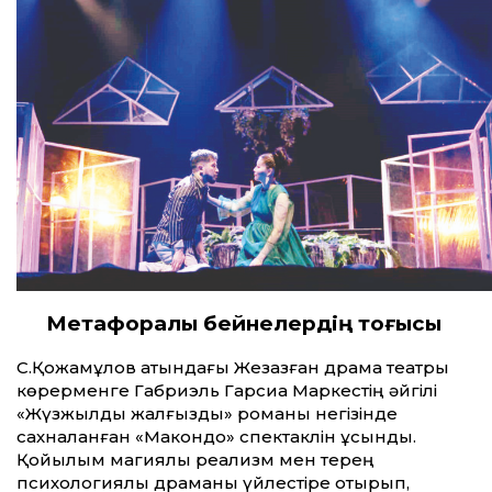
Метафоралық бейнелердің
тоғысы
С.Қожамқұлов атындағы Жезқазған драма театры
көрерменге Габриэль Гарсиа Маркестің әйгілі
«Жүзжылдық жалғыздық» романы негізінде
сахналанған «Макондо» спектаклін ұсынды.
Қойылым магиялық реализм мен терең
психологиялық драманы үйлестіре отырып,