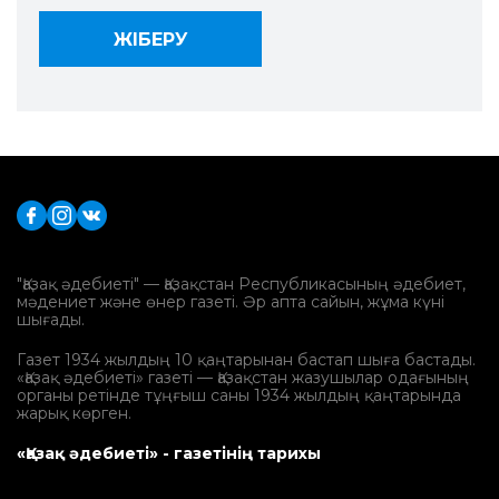
"Қазақ әдебиеті" — Қазақстан Республикасының әдебиет,
мәдениет және өнер газеті. Әр апта сайын, жұма күні
шығады.
Газет 1934 жылдың 10 қаңтарынан бастап шыға бастады.
«Қазақ әдебиеті» газеті — Қазақстан жазушылар одағының
органы ретінде тұңғыш саны 1934 жылдың қаңтарында
жарық көрген.
«Қазақ әдебиеті» - газетінің тарихы