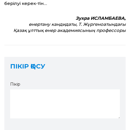
берілуі керек-тін…
Зухра ИСЛАМБАЕВА,
өнертану кандидаты, Т. Жүргеноатындағы
Қазақ ұлт­тық өнер академиясының профессоры
ПІКІР ҚОСУ
Пікір