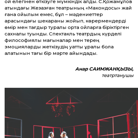
ой елегінен өткізуге мүмкіндік алды. С.Қожамқұлов
атындағы Жезқазған театрының «Макондосы» жай
ғана қойылым емес, бұл – мәдениет­тер
арасындағы шекараны жойып, көрермендерді
өмір мен тағдыр туралы ортақ ойларға біріктірген
сахналық туынды. Спектакль театрдың күрделі
философиялық мағыналар мен терең
эмоцияларды жеткізудің қуат­ты құралы бола
алатынын тағы бір мәрте айқындады.
Анар САИМЖАНҚЫЗЫ,
театртанушы