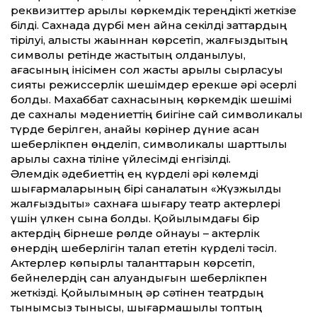
реквизит­тер арқылы көркемдік тереңдікті жеткізе
білді. Сахнада дүрбі мен айна секілді зат­тардың
тірілуі, алысты жақыннан көрсетіп, жалғыздықтың
символы ретінде жастықтың қолданылуы,
ағасының інісімен сол жастық арқылы сырласуы
сияқты режиссерлік шешімдер ерекше әрі әсерлі
болды. Махаббат сахнасының көркемдік шешімі
де сахналық мәдениет­тің биігіне сай символикалық
түрде берілген, анайы көрінер дүние асқан
шеберлікпен өңделіп, символикалық шарт­тылық
арқылы сахна тіліне үйлесімді енгізілді.
Әлемдік әдебиет­тің ең күрделі әрі көлемді
шығармаларының бірі саналатын «Жүзжылдық
жалғыздықты» сахнаға шығару театр актерлері
үшін үлкен сынақ болды. Қойылымдағы бір
актердің бірнеше рөлде ойнауы – актерлік
өнердің шеберлігін талап ететін күрделі тәсіл.
Актерлер көпқырлы талант­тарын көрсетіп,
бейнелердің сан алуандығын шеберлікпен
жеткізді. Қойылымның әр сәтінен театрдың
тынымсыз тынысы, шығармашылық топтың