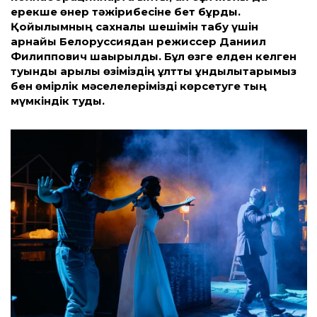
ерекше өнер тәжірибесіне бет бұрды.
Қойылымның сахналық шешімін табу үшін
арнайы Белоруссиядан режиссер Даниил
Филиппович шақырылды. Бұл өзге елден келген
туынды арқылы өзіміздің ұлт­тық құндылықтарымыз
бен өмірлік мәселелерімізді көрсетуге тың
мүмкіндік туды.