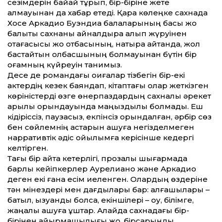
сезімдерін байқай тұрып, бір-біріне жете
алмауынан да хабар етеді. Қара көлеңке сахнада
Хосе Аркадио Буэндиа балаларының басы жоқ
балықты сахнаны айналдыра алып жүруінен
отағасысы жоқ отбасының, нақтырақ айтқанда, жол
бастайтын қолбасшының болмауынан бүтін бір
қоғамның күйреуін танимыз.
Десе де романдағы оқиғалар тізбегін бір-екі
актердің кезек баяндап, кітаптағы олар жеткізген
көріністерді өзге өнерпаздардың сахналық әрекет
арқылы орындауында маңыздылық болмады. Еш
кідіріссіз, паузасыз, екпінсіз орындалған, әрбір сөз
бен сөйлемнің астарын ашуға негізделмеген
нарративтік әдіс қойылымға керісінше кедергі
келтірген.
Тағы бір айта кетерлігі, прозалық шығармада
барлық кейіпкерлер Аурелиано және Аркадио
деген екі ғана есім иеленген. Олардың өздеріне
тән мінездері мен дағдылары бар: алғашқылары –
батыл, қызуқанды болса, екіншілері – оқу, білімге,
жаңалық ашуға құштар. Алайда сахнадағы бір-
бірінен айырмашылығы жоқ, бірсарынды