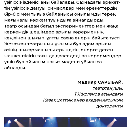
үзіліссіз ізденісі анық байқалады. Сахнадағы әрекет­
тің үзіліссіз дамуы, символдар мен әрекет­тердің
бір-бірімен тығыз байланысы қойылымды терең
мағыналы көркем туындыға айналдырды.
Театр осындай батыл эксперимент­тер мен жаңа
көркемдік шешімдер арқылы көрерменнің
көңілінен шығып, ұлт­тық сахна өнерін байыта түсті.
Жезқазған театрының ұжымы бұл қадам арқылы
өзінің шығармашылық еркіндігін, өнерге деген
жанкештілігін тағы да дәлелдеді, ал көрермендер
үшін бұл қойылым нағыз мәдени құбылысқа
айналды.
Мадияр САРЫБАЙ,
театртанушы,
Т.Жүргенов атындағы
Қазақ ұлт­тық өнер академиясының
докторанты