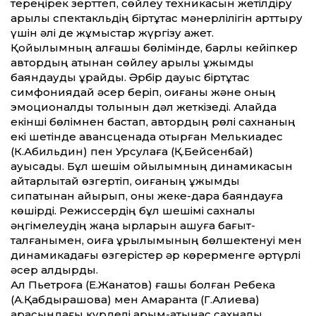
тереңірек зерт­теп, сөйлеу техникасын жетілдіру
арқылы спектакльдің біртұтас мәнерлілігін арт­тыру
үшін әлі де жұмыстар жүргізу қажет.
Қойылымның алғашқы бөлімінде, барлық кейіпкер
автордың атынан сөйлеу арқылы ұжымдық
баяндауды құрайды. Әрбір дауыс біртұтас
симфониядай әсер беріп, оқиғаны және оның
эмоционалдық толқынын дәл жеткізеді. Алайда
екінші бөлімнен бастап, автордың рөлі сахнаның
екі шетінде авансценада отырған Мелькиадес
(К.Абильдин) пен Урсулаға (Қ.Бейсенбай)
ауысады. Бұл шешім қойылымның динамикасын
айтарлықтай өзгертіп, оқиғаның ұжымдық
сипатынан айырып, оны жеке-дара баяндауға
көшірді. Режиссердің бұл шешімі сахналық
әңгімелеудің жаңа қырларын ашуға бағыт­
талғанымен, оқиға құрылымының бөлшектенуі мен
динамикадағы өзгерістер әр көрерменге әртүрлі
әсер қалдырды.
Ал Пьетроға (Е.Жанатов) ғашық болған Ребека
(А.Қабдырашова) мен Амаранта (Г.Алиева)
арасындағы күрделі қарым-қатынас сахналық