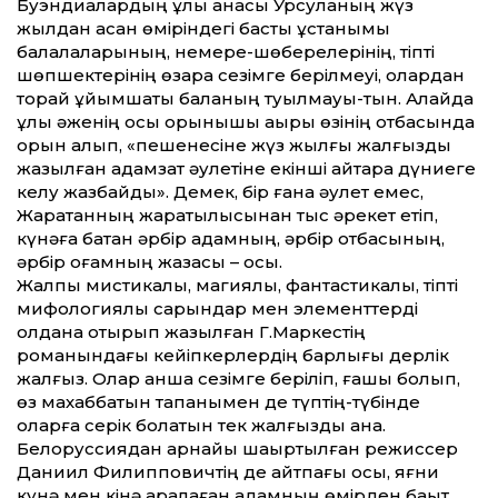
Буэндиалардың ұлы анасы Урсуланың жүз
жылдан асқан өміріндегі басты ұстанымы
балалаларының, немере-шөберелерінің, тіпті
шөпшектерінің өзара сезімге берілмеуі, олардан
торай құйымшақты баланың туылмауы-тын. Алайда
ұлы әженің осы қорқынышы ақыры өзінің отбасында
орын алып, «пешенесіне жүз жылғы жалғыздық
жазылған адамзат әулетіне екінші қайтара дүниеге
келу жазбайды». Демек, бір ғана әулет емес,
Жаратқанның жаратылысынан тыс әрекет етіп,
күнәға батқан әрбір адамның, әрбір отбасының,
әрбір қоғамның жазасы – осы.
Жалпы мистикалық, магиялық, фантастикалық, тіпті
мифологиялық сарындар мен элемент­терді
қолдана отырып жазылған Г.Маркестің
романындағы кейіпкерлердің барлығы дерлік
жалғыз. Олар қанша сезімге беріліп, ғашық болып,
өз махаббатын тапқанымен де түптің-түбінде
оларға серік болатын тек жалғыздық қана.
Белоруссиядан арнайы шақыртылған режиссер
Даниил Филипповичтің де айтпағы осы, яғни
күнә мен кінә арқалаған адамның өмірден бақыт