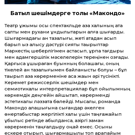
Батыл шешімдерге толы «Макондо»
Театр ұжымы осы спектакльде қазақ халқының ата
салты мен рухани құндылықтарын алға шығарды.
Шығармадағы қан тазалығы, жеті атадан асып
барып қыз алысу дәстүрі сияқты тақырыптар
Маркестің шеберлігімен астасып, ұрпақ тағдыры
мен адамгершілік мәселелерін тереңінен қозғады.
Қарғысқа ұшыраған буынның болашағы, оның
тікелей қан тазалығымен байланысты болуы – бұл
тақырып қазақ көрерменіне аса жақын әрі түсінікті.
Керемет режиссерлік шешімдер мен
семиотикалық интерпретациялар бұл қойылымның
көркемдік деңгейін айшықтап, көрерменді
эстетикалық ләззатқа бөлейді. Мысалы, романда
Макондо қалашығына сығандар әкелген
өнертабыстар жергілікті халық үшін таңғажайып
құбылыс ретінде қабылданса, қазіргі заман
көрерменін таңғалдыру оңай емес. Осыны
ескере отырып, шығармашылық топ қарапайым