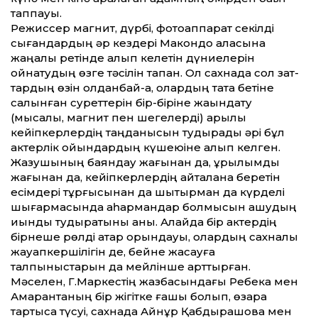
таппауы.
Режиссер магнит, дүрбі, фото­аппарат секілді
сығандардың әр кездері Макондо қаласына
жаңалық ретінде алып келетін дүниелерін
ойнатудың өзге тәсілін тапқан. Ол сахнада сол зат­
тардың өзін қолданбай-ақ, олардың тақта бетіне
салынған сурет­терін бір-біріне жақындату
(мысалы, магнит пен шегелерді) арқылы
кейіпкерлердің таңданысын тудырады әрі бұл
актерлік ойындардың күшеюіне алып келген.
Жазушының баяндау жағынан да, құрылымдық
жағынан да, кейіпкерлердің қайталана беретін
есімдері тұрғысынан да шытырман да күрделі
шығармасында қаһармандар болмысын ашудың
қиындық тудыратыны анық. Алайда бір актердің
бірнеше рөлді қатар орындауы, олардың сахналық
жауапкершілігін де, бейне жасауға
талпыныстарын да мейлінше арт­тырған.
Мәселен, Г.Маркестің жазбасындағы Ребека мен
Амарантаның бір жігітке ғашық болып, өзара
тартысқа түсуі, сахнада Айнұр Қабдырашова мен