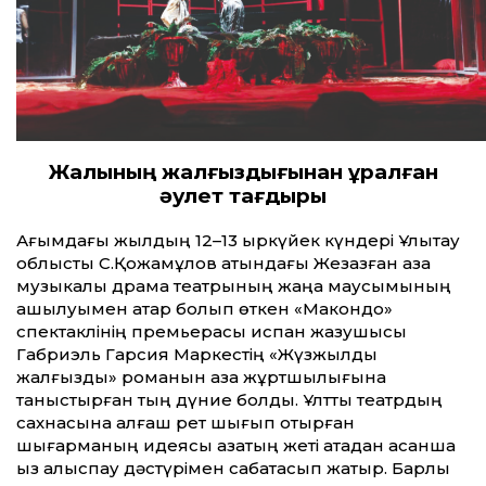
Жалқының жалғыздығынан құралған
әулет тағдыры
Ағымдағы жылдың 12–13 қыркүйек күндері Ұлытау
облыстық С.Қожамқұлов атындағы Жезқазған қазақ
музыкалық драма театрының жаңа маусымының
ашылуымен қатар болып өткен «Макондо»
спектаклінің премьерасы испан жазушысы
Габриэль Гарсия Маркестің «Жүзжылдық
жалғыздық» романын қазақ жұртшылығына
таныстырған тың дүние болды. Ұлт­тық театрдың
сахнасына алғаш рет шығып отырған
шығарманың идеясы қазақтың жеті атадан асқанша
қыз алыспау дәстүрімен сабақтасып жатыр. Барлық