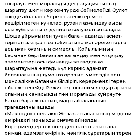
тоқырауы мен моральдық деградациясының
шарықтау шегін көркем түрде бейнелейді. Әулет
ішінде қайталана беретін қателіктер мен
кешірілмеген күнәлар, рухани азғындау ақыры
осы «құбыжықтың» дүниеге келуімен аяқталады.
Шошқа құйрығымен туған бала – адамдық қасиет­
терінен ажырап, өз табиғатына жат әрекет­терге
ұрынған қоғамның символы. Қойылымның
басынан бері байқалған азғындау мен құлдырау
элемент­тері осы финалдық эпизодта өз
шарықтауына жетеді. Бұл көрініс адамзат
болашағының тұманға оралып, үмітсіздік пен
мәнсіздікке батқанын білдіріп, көрерменді терең
ойға жетелейді. Режиссер осы символдар арқылы
қоғамның санасыздық пен моральдық күйреуге
батып бара жатқанын, мәңгі қайталанатын
трагедияны ашады.
«Макондо» спектаклі Жезқазған қаласының мәдени
өміріндегі маңызды оқиғаға айналды.
Көрермендер тек өнерден ләззат алып қана
қоймай, адамзат өмірінің мәңгілік сұрақтарын терең