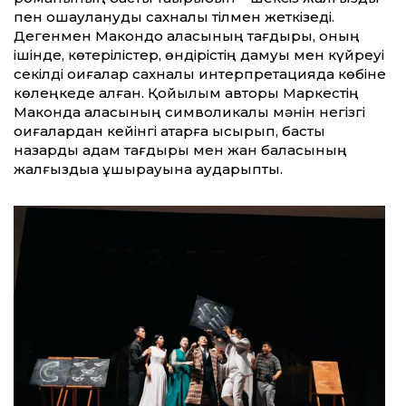
пен оқшаулануды сахналық тілмен жеткізеді.
Дегенмен Макондо қаласының тағдыры, оның
ішінде, көтерілістер, өндірістің дамуы мен күйреуі
секілді оқиғалар сахналық интерпретацияда көбіне
көлеңкеде қалған. Қойылым авторы Маркестің
Маконда қаласының символикалық мәнін негізгі
оқиғалардан кейінгі қатарға ысырып, басты
назарды адам тағдыры мен жан баласының
жалғыздыққа ұшырауына аударыпты.