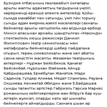
Буэндия отбасының таңғажайып оқиғалары
арқылы жалпы адамзат­тың тағдырына үңіліп,
көрерменді ерекше әлемге жетелейді. Қойы­
лымда махаббат пен сатқындық, үміт пен торығу
сынды адам өмірінің өзекті мәселелері сахналық
бейнелер арқылы көпшіліктің көз алдында өрбиді.
Минск қаласынан арнайы шақыртылған «Макондо»
спектаклінің қоюшы режиссері Даниил
Филиппович театр семиотикасы мен
метафоралық бейнелерді шебер пайдалана
отырып, терең символикалық және көп қабат­ты
сахна кеңістігін жасапты. Жезқазған театрының
актерлері – Нұржан Бейіс­беков, Қанағат
Бейсенбай, Нұрлыхан Файзиев, Айнұр
Қабдырашева, Еркебұлан Жанатов, Мади
Саденов, Гүлдер Алиева, Медет Сламғазы, Рауана
Окшиева, Кенжетай Әбілдин және Е.Байдешев
сынды талант­ты әртістер Габриэль Гарсиа Маркес
романының кейіпкерлеріне жан бітіруге бар күш-
жігерін жұмсап, оларды нақты әрі шынайы
бейнелерге айналдырды. Сахнаға шыққан әр