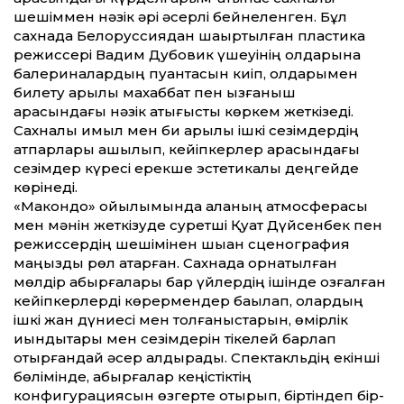
шешіммен нәзік әрі әсерлі бейнеленген. Бұл
сахнада Белоруссиядан шақыртылған пластика
режиссері Вадим Дубовик үшеуінің қолдарына
балериналардың пуантасын киіп, қолдарымен
билету арқылы махаббат пен қызғаныш
арасындағы нәзік қақтығысты көркем жеткізеді.
Сахналық қимыл мен би арқылы ішкі сезімдердің
қатпарлары ашылып, кейіп­керлер арасындағы
сезімдер күресі ерекше эстетикалық деңгейде
көрінеді.
«Макондо» қойылымында қаланың атмосферасы
мен мәнін жеткізуде суретші Қуат Дүйсенбек пен
режиссердің шешімінен шыққан сценография
маңызды рөл атқарған. Сахнада орнатылған
мөлдір қабырғалары бар үйлердің ішінде қозғалған
кейіпкерлерді көрермендер бақылап, олардың
ішкі жан дүниесі мен толғаныстарын, өмірлік
қиындықтары мен сезімдерін тікелей барлап
отырғандай әсер қалдырады. Спектакльдің екінші
бөлімінде, қабырғалар кеңістіктің
конфигурациясын өзгерте отырып, біртіндеп бір-