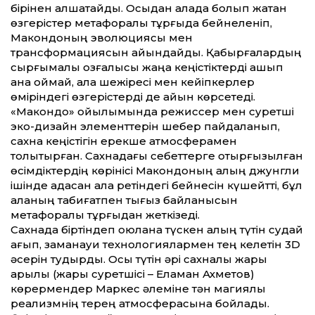
бірінен алшақтайды. Осыдан қалада болып жатқан
өзгерістер метафоралық тұрғыда бейнеленіп,
Макондоның эволюциясы мен
трансформациясын айқындайды. Қабырғалардың
сырғымалы қозғалысы жаңа кеңістіктерді ашып
қана қоймай, қала шежіресі мен кейіпкерлер
өміріндегі өзгерістерді де айқын көрсетеді.
«Макондо» қойылымында режиссер мен суретші
эко-дизайн элемент­терін шебер пайдаланып,
сахна кеңістігін ерекше атмосферамен
толықтырған. Сахнадағы себет­терге отырғызылған
өсімдіктердің көрінісі Макондоның қалың джунгли
ішінде адасқан қала ретіндегі бейнесін күшейт­ті, бұл
қаланың табиғатпен тығыз байланысын
метафоралық тұрғыдан жеткізеді.
Сахнада біртіндеп қоюлана түскен қалың түтін судай
ағып, заманауи технологиялармен тең келетін 3D
әсерін тудырды. Осы түтін әрі сахналық жарық
арқылы (жарық суретшісі – Еламан Ахметов)
көрермендер Маркес әлеміне тән магиялық
реализмнің терең атмосферасына бойлады.