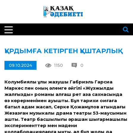
ҚҰРДЫМҒА КЕТІРГЕН ҚҰШТАРЛЫҚ
09.10.2024
1150
0
Колумбиялық ұлы жазушы Габриэль Гарсиа
Маркес пен оның әлемге әйгілі «Жүзжылдық
жалғыздық» романы алғаш рет қазақ сахнасында
өз көрерменімен қауышты. Бұл тарихи оқиғаға
батыл қадам жасап, Серке Қожамқұлов атындағы
Жезқазған музыкалық драма театры 53-маусымын
ашты. Театр басшылығы әрқашан шығармашылық
эксперимент­тер мен мәдени
коллаборацияларға ынтық, ал бұл жолы да