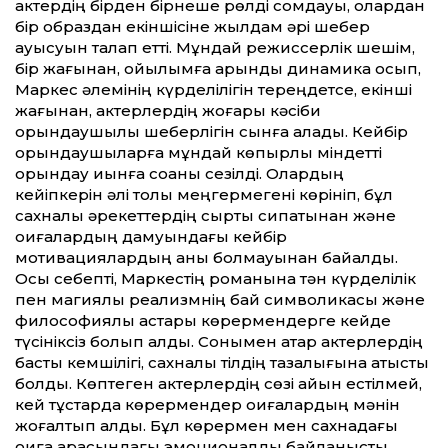
актердің бірден бірнеше рөлді сомдауы, олардан
бір образдан екіншісіне жылдам әрі шебер
ауысуын талап ет­ті. Мұндай режиссерлік шешім,
бір жағынан, қойылымға қарқынды динамика қосып,
Маркес әлемінің күрделілігін тереңдетсе, екінші
жағынан, актерлердің жоғары кәсіби
орындаушылық шеберлігін сынға алады. Кейбір
орындаушыларға мұндай көпқырлы міндет­ті
орындау қиынға соққаны сезілді. Олардың
кейіпкерін әлі толық меңгермегені көрініп, бұл
сахналық әрекет­тердің сыртқы сипатынан және
оқиғалардың дамуындағы кейбір
мотивациялардың анық болмауынан байқалды.
Осы себепті, Маркестің романына тән күрделілік
пен магиялық реализмнің бай символикасы және
философиялық астары көрермендерге кейде
түсініксіз болып қалды. Сонымен қатар актерлердің
басты кемшілігі, сахналық тілдің тазалығына қатысты
болды. Көптеген актерлердің сөзі айқын естілмей,
кей тұстарда көрермендер оқиғалардың мәнін
жоғалтып алды. Бұл көрермен мен сахнадағы
оқиға арасындағы эмоционалдық байланысты