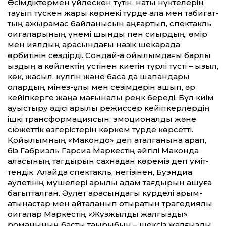
Өсімдіктермен үйлескен түтін, нақты нүктелерін
тауып түскен жарық көрнекі түрде қала мен табиғат­
тың ажырамас байланысын аңғартып, спектакль
оқиғаларының үнемі шындық пен сиқырдың, өмір
мен қиялдың арасындағы нәзік шекарада
өрбитінін сездірді. Сондай‑ақ қойылымдағы барлық
қыздың ақ көйлектің үстінен киетін түрлі түсті – қызыл,
көк, жасыл, күлгін және басқа да шапандары
олардың мінез-құлқы мен сезімдерін ашып, әр
кейіпкерге жаңа мағыналық реңк береді. Бұл киім
ауыстыру әдісі арқылы режиссер кейіпкерлердің
ішкі трансформациясын, эмоционалдық және
сюжет­тік өзгерістерін көркем түрде көрсет­ті.
Қойылымның «Макондо» деп аталғанына қарап,
біз Габриэль Гарсиа Маркестің әйгілі Маконда
қаласының тағдырын сахнадан көреміз деп үміт­
тендік. Алайда спектакль, негізінен, Буэндиа
әулетінің мүшелері арқылы адам тағдырын ашуға
бағыт­талған. Әулет арасындағы күрделі қарым-
қатынастар мен қайталанып отыратын трагедиялық
оқиғалар Маркестің «Жүзжылдық жалғыздық»
романының басты тақырыбын – шексіз жалғыздық