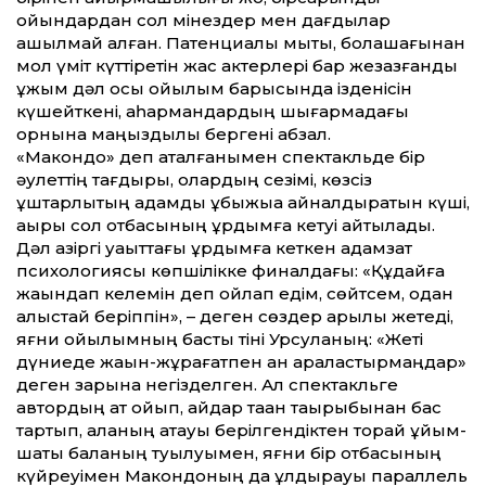
ойындардан сол мінездер мен дағдылар
ашылмай қалған. Патенциалы мықты, болашағынан
мол үміт күт­тіретін жас актерлері бар жезқазғандық
ұжым дәл осы қойы­лым барысында ізденісін
күшейткені, қаһармандардың шығармадағы
орнына маңыздылық бергені абзал.
«Макондо» деп аталғанымен спектакльде бір
әулет­тің тағдыры, олардың сезімі, көзсіз
құштарлықтың адамды құбыжыққа айналдыратын күші,
ақыры сол отбасының құрдымға кетуі айтылады.
Дәл қазіргі уақыт­тағы құрдымға кеткен адамзат
психологиясы көпшілікке финалдағы: «Құдайға
жақындап келемін деп ойлап едім, сөйтсем, одан
алыстай беріппін», – деген сөздер арқылы жетеді,
яғни қойылымның басты тіні Урсуланың: «Жеті
дүниеде жақын-жұрағатпен қан араластырмаңдар»
деген зарына негізделген. Ал спектакльге
автордың ат қойып, айдар таққан тақырыбынан бас
тартып, қаланың атауы берілгендіктен торай құйым­
шақты баланың туылуымен, яғни бір отбасының
күйреуімен Макондоның да құлдырауы параллель