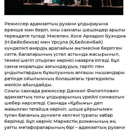
Режиссер адамзат­тың рухани құлдырауына
ерекше мән беріп, оны сахналық шешімдер арқылы
тереңдете түседі. Мәселен, Хосе Аркадио Буэндиа
(Н.Бейісбеков) мен Урсула (Қ.Бейсенбай)
күнделікті өмірдің қарапайым әңгімесіне берілген
сәт­те, балаларының үстел астында жасырынып,
темекі шегіп отырған көрінісі назарға ілігеді. Бұл
сахна моральдық азғындаудың, тәртіп пен
құндылықтардың бұзылуының алғашқы нышандары
ретінде қойылымның болашақтағы трагедиялық
желісін айқындайды.
Соңғы сахнада режиссер Даниил Филиппович
адамзат­тың толық құлдырауының үрейлі символын
шебер көрсетеді. Сахнада «Құбыжық» деп
жазылған тақтайша көрініп, шошқа құйрығымен
туған баланың дүниеге келгені туралы хабар
беріледі. Бұл көрініс Маркестің романының ең
қуат­ты метафораларының бірі – адамзат­тың рухани