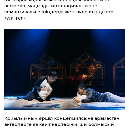
әлсіретіп, маңызды интонациялық және
семантикалық екпіндерді жеткізуде қиындықтар
тудырды.
Қойылымның өршіл концепциясына қарамастан,
актерлерге өз кейіпкерлерінің ішкі болмысын