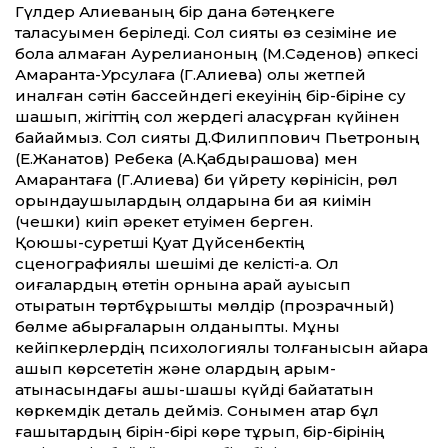
Гүлдер Алиеваның бір дана бәтеңкеге
таласуымен беріледі. Сол сияқты өз сезіміне ие
бола алмаған Аурелианоның (М.Сәденов) әпкесі
Амаранта-Урсулаға (Г.Алиева) қолы жетпей
қиналған сәтін бассейндегі екеуінің бір-біріне су
шашып, жігіт­тің сол жердегі аласұрған күйінен
байқаймыз. Сол сияқты Д.Филиппович Пьетроның
(Е.Жанатов) Ребека (А.Қабдырашова) мен
Амарантаға (Г.Алиева) би үйрету көрінісін, рөл
орындаушылардың қолдарына би аяқ киімін
(чешки) киіп әрекет етуімен берген.
Қоюшы-суретші Қуат Дүйсенбектің
сценографиялық шешімі де келісті-ақ. Ол
оқиғалардың өтетін орнына қарай ауысып
отыратын төртбұрышты мөлдір (прозрачный)
бөлме қабырғаларын қолданыпты. Мұны
кейіпкерлердің психологиялық толғанысын айқара
ашып көрсететін және олардың қарым-
қатынасындағы ашық-шашық күйді байқататын
көркемдік деталь дейміз. Сонымен қатар бұл
ғашықтардың бірін-бірі көре тұрып, бір-бірінің