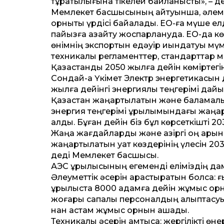
тұрақтылығына тікелей байланысты», – д
Мемлекет басшысының айтуынша, әлемде
орнықты үрдісі байқалады. ЕО-ға мүше е
пайызға азайту жоспарлануда. ЕО-да көмір
өнімнің экспортын едәуір қиындатуы мү
техникалық регламенттер, стандарттар 
Қазақстанды 2050 жылға дейін көміртег
Сондай-ақ Үкімет Электр энергетикасын 
жылға дейінгі энергиялық теңгерімі дай
Қазақстан жаңартылатын және баламалы қ
энергия теңгерімі құрылымындағы жаңарт
алды. Бұған дейін біз бұл көрсеткішті 203
Жаңа жағдайларды және қазіргі оң қарқы
жаңартылатын қуат көздерінің үлесін 203
деді Мемлекет басшысы.
АЭС құрылысының егеменді еліміздің дам
Әлеуметтік әсерін қарастыратын болсақ: ғ
құрылыста 8000 адамға дейін жұмыс ор
жоғары сапалы персоналдың қалыптасуы; 
нан астам жұмыс орнын ашады.
Техникалық әсерін қамтысақ: жергілікті 