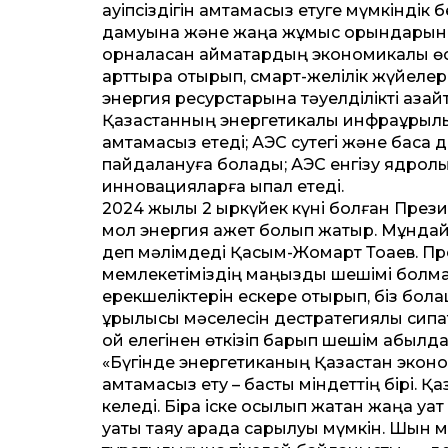
қауіпсіздігін қамтамасыз етуге мүмкіндік
дамуына және жаңа жұмыс орындарының 
орналасқан аймақтардың экономикалық өсу
арттыра отырып, смарт-желілік жүйелерге
энергия ресурстарына тәуелділікті азайт
Қазақстанның энергетикалық инфрақұры
қамтамасыз етеді; АЭС сутегі және басқа
пайдалануға болады; АЭС енгізу ядролы
инновацияларға ықпал етеді.
2024 жылы 2 қыркүйек күні болған Пре
мол энергия қажет болып жатыр. Мұндай
деп мәлімдеді Қасым-Жомарт Тоқаев. Пр
мемлекетіміздің маңызды шешімі болмақ. 
ерекшеліктерін ескере отырып, біз бол
құрылысы мәселесін дестратегиялық сип
ой елегінен өткізіп барып шешім қабылдау
«Бүгінде энергетиканың Қазақстан эконом
қамтамасыз ету – басты міндеттің бірі. 
келеді. Бірақ іске қосылып жатқан жаңа қу
қуаты таяу арада сарқылуы мүмкін. Шын 