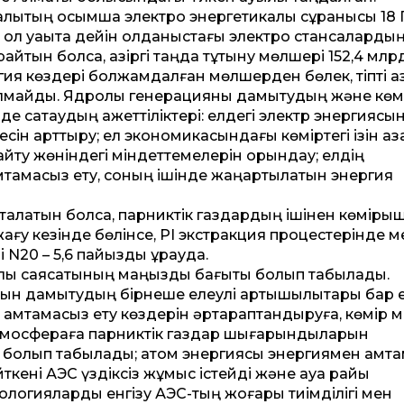
лықтың қосымша электро энергетикалық сұранысы 18 
 ол уақытқа дейін қолданыстағы электро стансаларды
райтын болса, қазіргі таңда тұтыну мөлшері 152,4 млр
гия көздері болжамдалған мөлшерден бөлек, тіпті қаз
алмайды. Ядролық генерацияны дамытудың және көмі
 сақтаудың қажеттіліктері: елдегі электр энергиясы
сін арттыру; ел экономикасындағы көміртегі ізін аз
ту жөніндегі міндеттемелерін орындау; елдің
амтамасыз ету, соның ішінде жаңартылатын энергия
талатын болсақ, парниктік газдардың ішінен көмірқыш
жағу кезінде бөлінсе, PI экстракция процестерінде м
 N20 – 5,6 пайызды құрауда.
калық саясатының маңызды бағыты болып табылады.
сын дамытудың бірнеше елеулі артықшылықтары бар 
 қамтамасыз ету көздерін әртараптандыруға, көмір 
і; атмосфераға парниктік газдар шығарындыларын
зі болып табылады; атом энергиясы энергиямен қамт
йткені АЭС үздіксіз жұмыс істейді және ауа райы
ологияларды енгізу АЭС-тың жоғары тиімділігі мен