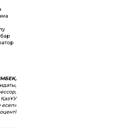
н
ама
лу
 бар
ратор
МБЕК,
идаты,
ессор,
 ҚазҰУ
 есеп»
оценті