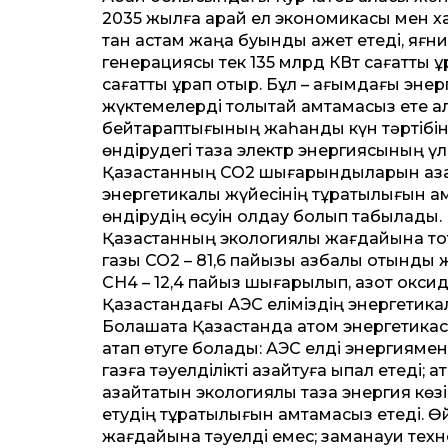
2035 жылға қарай ел экономикасы мен ха
тан астам жаңа буынды қажет етеді, яғни
генерациясы тек 135 млрд КВт сағатты құ
сағатты құрап отыр. Бұл – ағымдағы энер
жүктемелерді толықтай қамтамасыз ете 
бейтараптығының жаһандық күн тәртібінде
өндірудегі таза электр энергиясының үле
Қазақстанның CO2 шығарындыларын азай
энергетикалық жүйесінің тұрақтылығын қ
өндірудің өсуін қолдау болып табылады.
Қазақстанның экологиялық жағдайына тоқ
газы CO2 – 81,6 пайызы қазбалы отынды 
СН4 – 12,4 пайыз шығарылып, азот оксиді
Қазақстандағы АЭС еліміздің энергети
Болашақта Қазақстанда атом энергетика
атап өтуге болады: АЭС елді энергиямен
газға тәуелділікті азайтуға ықпал етед
азайтатын экологиялық таза энергия кө
етудің тұрақтылығын қамтамасыз етеді. Ө
жағдайына тәуелді емес; заманауи техн