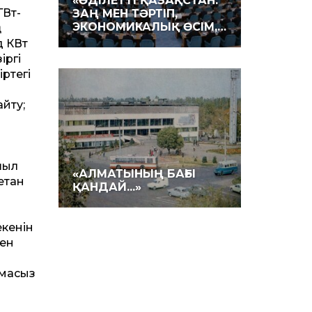
«ӘДІЛЕТ­ТІ ҚАЗАҚ­СТАН:
ГВт-
ЗАҢ МЕН ТӘРТІП,
ЭКОНОМИКАЛЫҚ ӨСІМ,…
ң
д КВт
іргі
ртегі
н
айту;
қыл
«АЛМАТЫНЫҢ БАҒЫ
етан
ҚАНДАЙ...»
екенін
мен
амасыз