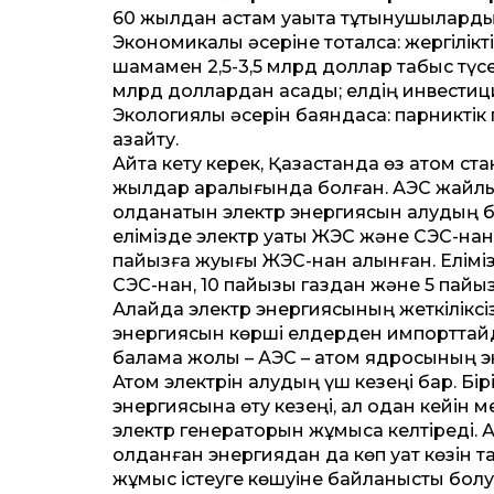
60 жылдан астам уақытқа тұтынушылард
Экономикалық әсеріне тоқталсақ: жергілік
шамамен 2,5-3,5 млрд доллар табыс түседі)
млрд доллардан асады; елдің инвестиц
Экологиялық әсерін баяндасақ: парникт
азайту.
Айта кету керек, Қазақстанда өз атом ст
жылдар аралығында болған. АЭС жайлы тү
қолданатын электр энергиясын алудың бі
елімізде электр қуаты ЖЭС және СЭС-нан 
пайызға жуығы ЖЭС-нан алынған. Елімі
СЭС-нан, 10 пайызы газдан және 5 пай
Алайда электр энергиясының жеткіліксізд
энергиясын көрші елдерден импорттайды.
балама жолы – АЭС – атом ядросының э
Атом электрін алудың үш кезеңі бар. Бір
энергиясына өту кезеңі, ал одан кейін м
электр генераторын жұмысқа келтіреді. 
қолданған энергиядан да көп қуат көзін 
жұмыс істеуге көшуіне байланысты болуд