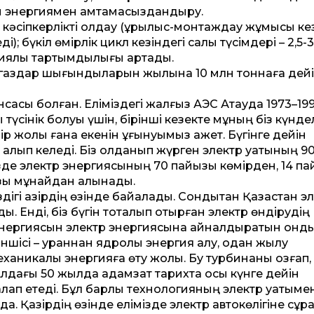
ы энергиямен қамтамасыздандыру.
ті кәсіпкерлікті қолдау (құрылыс-монтаждау жұмысы ке
; бүкіл өмірлік цикл кезіндегі салық түсімдері – 2,5-3
иялық тартымдылығы артады.
ік газдар шығындыларын жылына 10 млн тоннаға дей
ансасы болған. Еліміздегі жалғыз АЭС Ақтауда 1973–19
сінік болуы үшін, бірінші кезекте мұның біз күндел
р жолы ғана екенін ұғынуымыз қажет. Бүгінге дейін
алып келеді. Біз қолданып жүрген электр қуатының 9
зде электр энергиясының 70 пайызы көмірден, 14 п
ызы мұнайдан алынады.
ігі қазірдің өзінде байқалады. Сондықтан Қазақстан э
 Енді, біз бүгін тоқталып отырған электр өндірудің
нергиясын электр энергиясына айналдыратын қонд
іншісі – ураннан ядролық энергия алу, одан жылу
еханикалық энергияға өту жолы. Бу турбинаны қозғап,
Алдағы 50 жылда адамзат тарихта осы күнге дейін
талап етеді. Бұл барлық технологияның электр қуатыме
а. Қазірдің өзінде елімізде электр автокөлігіне сұр