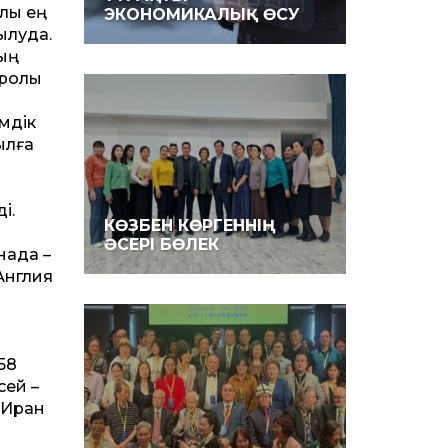
лы ең
ЭКОНОМИКАЛЫҚ ӨСУ
ылуда.
ның
ролық
мдік
ылға
і.
КӨЗБЕН КӨРГЕННІҢ
ӘСЕРІ БӨЛЕК
анада –
 Англия
58
сей –
, Иран