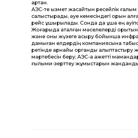
артқан.
АЭС-те қызмет жасайтын ресейлік ғалым
салыстырады, әуе кемесіндегі орын алғ
рейс ұшырылады. Сонда да ұшақ ең қауіпс
Жоғарыда аталған мәселелерді қорытын
және оны жүзеге асыру бойынша инфрақ
дамыған елдердің компаниясына табыст
ретінде арнайы органды қалыптастыру ж
мәртебесін беру; АЭС-қа қажетті маманд
ғылыми-зерттеу жұмыстарын жанданды