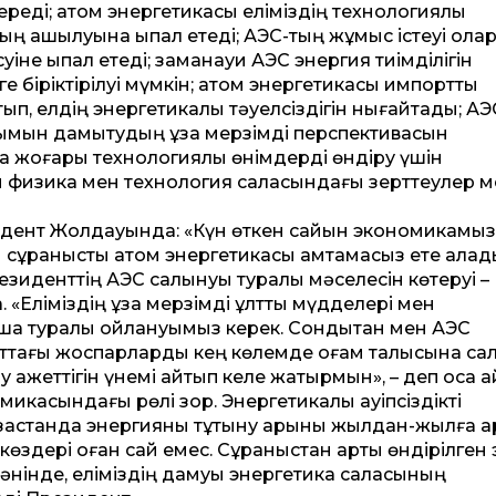
 береді; атом энергетикасы еліміздің технологиялық
ашылуына ықпал етеді; АЭС-тың жұмыс істеуі ола
іне ықпал етеді; заманауи АЭС энергия тиімділігін
 біріктірілуі мүмкін; атом энергетикасы импорттық
ып, елдің энергетикалық тәуелсіздігін нығайтады; АЭ
лымын дамытудың ұзақ мерзімді перспективасын
 да жоғары технологиялық өнімдерді өндіру үшін
қ физика мен технология саласындағы зерт­теулер 
зидент Жолдауында: «Күн өткен сайын экономикамыз
 сұранысты атом энергетикасы қамтамасыз ете алады
езиденттің АЭС салынуы туралы мәселесін көтеруі –
«Еліміздің ұзақ мерзімді ұлттық мүдделері мен
ашақ туралы ойлануымыз керек. Сондықтан мен АЭС
аттағы жоспарларды кең көлемде қоғам талқысына са
 қажеттігін үнемі айтып келе жатырмын», – деп қоса а
икасындағы рөлі зор. Энергетикалық қауіпсіздікті
Қазақстанда энергияны тұтыну қарқыны жылдан-жылға 
ат көздері оған сай емес. Сұраныстан артық өндірілген
мәнінде, еліміздің дамуы энергетика саласының