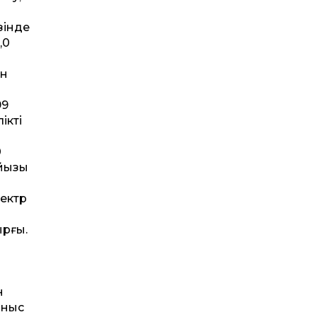
зінде
,0
ін
99
ікті
0
айызы
лектр
ырғы.
н
аныс