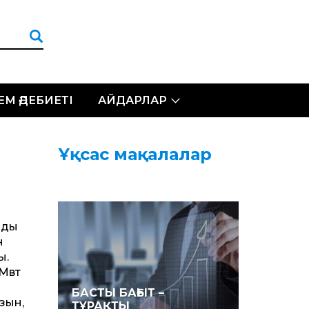
ЛЕМ ӘДЕБИЕТІ
АЙДАРЛАР
Ұқсас мақалалар
рды
н
ы.
5Мвт
БАСТЫ БАҒЫТ –
зын,
ТҰРАҚТЫ