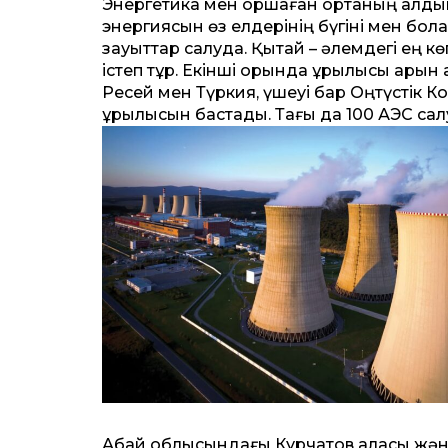
Энергетика мен қоршаған ортаның алдын
энергиясын өз елдерінің бүгіні мен бо
зауыттар салуда. Қытай – әлемдегі ең 
істеп тұр. Екінші орында құрылысы қарқын
Ресей мен Түркия, үшеуі бар Оңтүстік К
құрылысын бастады. Тағы да 100 АЭС са
Абай облысындағы Курчатов қаласы жә