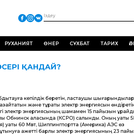
РУХАНИЯТ
ӨНЕР
СҰХБАТ
ТАРИХ
Ә
ӘСЕРІ ҚАНДАЙ?
абдықтауға кепілдік беретін, ластаушы шығарындыла
ті азайтатын және тұрақты электр энергиясын өндіреті
егі электр энергиясының шамамен 15 пайызын құрайд
лы Обнинск қаласында (КСРО) салынды. Оның қуаты 
 қуаты 60 Мвт, Шиппингпорт­та (Америка) АЭС өз
тынуға қажетті барлық электр энергиясының 23 пайы