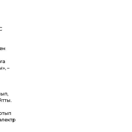
р
С
мен
ға
», –
лып,
йтты.
артып
 электр