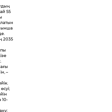
лудың
ай 55
ық
ылатын
ойынша
е.
ң 2035
лпы
ізе
.
дағы
н, –
йік.
өсуі;
йін
 10-
ану;