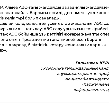
 Р. Алыев АЭС-тағы жағдайды авиа­циялық жағдайме
ан апат жайлы барлығы естиді, дегенмен күнде қанш
із көлік түрі болып саналады.
дылай келе, келесідей ұсыныстар жасалады: АЭС са
ұрылымды нақтылау; АЭС салу құрылысын тәжірибесі
ау; АЭС бойынша құзыреттілігі жоғары жауапты опе
әне оның Президентке ғана тікелей есеп беретін
арды даярлау, біліктілігін көтеру және ғалымдардың
ру.
Ғалымжан КЕРІ
Экономика ғылымдарының канд
қауымдастырылған проф
әл-Фараби атындағы
«Қаржы және
кафедрасының д