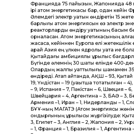
Францияда 75 пайызын, Жапонияда 48 п
ірі атом энергетикасы бар, одан кейін
Әлемдегі электр қуатын өндіретін 15 жет
барлығы атом энергиясын өз электр эне
реакторларды өндіру қуатының басым бө
орналасқан. Атом энергетикасының алға
жасаса, кейіннен Еуропа елі жетекшілік
қарай Азия ең үлкен ядролық қуатқа ие б
Қытайдағы амбициялық құрылыс бағдар
Бүгінде әлемнің 30 шақты елінде 400-де
Олардың жалпы қуат­тылығы шамамен 390
өндіреді. Атап айтқанда, АҚШ – 93, Қытай 
19, Үндістан – 19 (уақытша тоқтатылған – 4)
– 9, Испания – 7, Пәкістан – 6, Швеция – 6,
Швейцария – 4, Аргентина – 3, БАӘ – 3, Бе
Армения –1, Иран – 1, Нидерланды – 1, Сло
БҰҰ-ның МАГАТЭ (Атом энергиясы жөнінде
қондырғының құрылысы жүргізілуде: Қытай –
3, Египет – 3, Англия – 2, Жапония – 2, Ук
– 1, Франция – 1, Бразилия – 1, Аргентина –