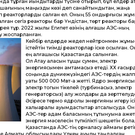
да тұрған қиындықтарды түсіне отырып, бұл елдер а
лашағының маңызды көзі деп санайтындықтан, жаңа
көп реакторларды салған ел. Оның 55 қондырғысы жұ
 алған сегіз реакторы бар Үндістан, төрт реакторы б
орея тұр. 2022 жылы Египет өзінің алғашқы АЭС-ның
лу жоспарланған.
Кейбір елдерде жедел нейтронмен жұмы
істейтін тиімді реакторлар іске қосылған. 
ең алғашқысы Қазақ­станда салынған.
Ол Ақтау қаласын тұщы сумен, электр
энергиясымен қамтамасыз етеді. ХХ ғасы
соңында дүниежүзіндегі АЭС-тердің жал
қуаты 500 000 Мвт-қа жетті. Ядро энергияс
электр тогын тікелей (турбинасыз, электр
генераторсыз) алу жолдары да зерттелуд
Әсіресе термо ядролық энергияны игеру іс
халық­аралық қауымдастықтар атсалысуда. О
АЭС-тер адам баласының тұтынуына қажет
энергия мәселесін түпкілікті шешетін бола
Қазақстанда АЭС-тің орналасу аймағы рет
не Алматы облысындағы Үлкен ауылы таңдалған.