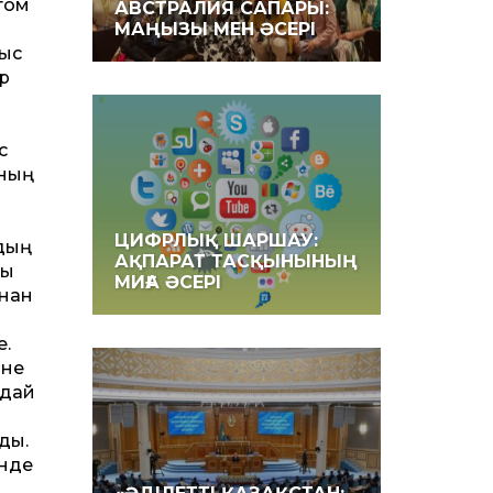
том
АВСТРАЛИЯ САПАРЫ:
МАҢЫЗЫ МЕН ӘСЕРІ
мыс
ар
с
Оның
ЦИФРЛЫҚ ШАРШАУ:
рдың
АҚПАРАТ ТАСҚЫНЫНЫҢ
пы
МИҒА ӘСЕРІ
ынан
е.
іне
ндай
ды.
інде