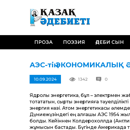
ПРОЗА
ПОЭЗИЯ
ӘДЕБИ СЫН
АЭС-тің ЭКОНОМИКАЛЫҚ 
10.09.2024
1342
0
Ядролық энергетика, бұл – электрмен ж
тоқтататын, сыртқы энергияға тәуелділік
энергия көзі. Атом энергетикасы әлемд
Дүниежүзіндегі ең алғашқы АЭС 1954 жы
болды. Кейіннен Колдерохоллда (Англия)
жұмысын бастады. Бүгінде Америкада тұ