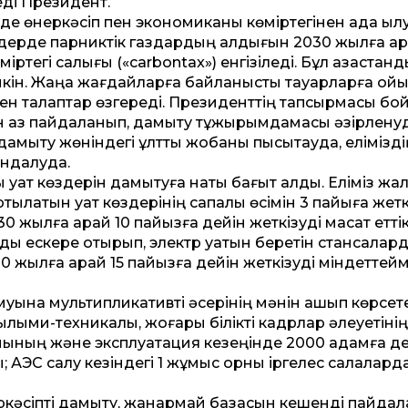
еді Президент.
 өнеркәсіп пен экономиканы көміртегінен ада қы
лдерде парниктік газдардың қалдығын 2030 жылға қар
тегі салығы («carbontax») енгізіледі. Бұл қазақстанд
мкін. Жаңа жағдайларға байланысты тауарларға қой
мен талаптар өзгереді. Президенттің тапсырмасы б
ін аз пайдаланып, дамыту тұжырымдамасы әзірленуд
дамыту жөніндегі ұлттық жобаны пысықтауда, елімізді
ындалуда.
уат көздерін дамытуға нақты бағыт алды. Еліміз жа
ылатын қуат көздерінің сапалы өсімін 3 пайыға жетк
0 жылға қарай 10 пайызға дейін жеткізуді мақсат еттік
нды ескере отырып, электр қуатын беретін стансалар
0 жылға қарай 15 пайызға дейін жеткізуді міндеттеймі
уына мультипликативті әсерінің мәнін ашып көрсете
ылыми-техникалық, жоғары білікті кадрлар әлеуетінің 
нының және эксплуатация кезеңінде 2000 адамға де
АЭС салу кезіндегі 1 жұмыс орны іргелес салаларда
өнеркәсіпті дамыту, жанармай базасын кешенді пайдал