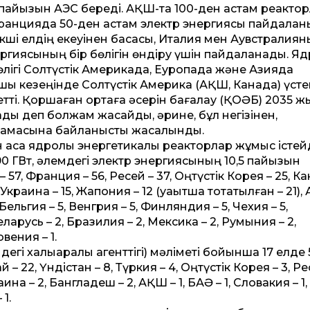
айызын АЭС береді. АҚШ-та 100-ден астам реактор
 Францияда 50-ден астам электр энергиясы пайдалан
екші елдің екеуінен басқасы, Италия мен Аувстралия
ргиясының бір бөлігін өндіру үшін пайдаланады. Яд
лігі Солтүстік Америкада, Еуропада және Азияда
шқы кезеңінде Солтүстік Америка (АҚШ, Канада) үсте
 етті. Қоршаған ортаға әсерін бағалау (ҚОӘБ) 2035 ж
олады деп болжам жасайды, әрине, бұл негізінен,
ламасына байланысты жасалынды.
н аса ядролық энергетикалық реакторлар жұмыс істейд
 ГВт, әлемдегі электр энергиясының 10,5 пайызын
– 57, Франция – 56, Ресей – 37, Оңтүстік Корея – 25, К
, Украина – 15, Жапония – 12 (уақытша тоқтатылған – 21),
 Бельгия – 5, Венгрия – 5, Финляндия – 5, Чехия – 5,
ларусь – 2, Бразилия – 2, Мексика – 2, Румыния – 2,
вения – 1.
гі халықаралық агенттігі) мәліметі бойынша 17 елде 
 22, Үндістан – 8, Түркия – 4, Оңтүстік Корея – 3, Ре
раина – 2, Бангладеш – 2, АҚШ – 1, БАӘ – 1, Словакия – 1
 1.