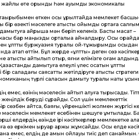
і жайлы өте орынды һәм ауқымды экономикалық
» тақырыбымен өткен осы құрылтайда мемлекет басш
ы бір өзекті мәселеге қатысты ойымды ортаға салғы
 дамытуға айрықша мән беріп келеміз. Басты мақсат –
микасы бар маңызды орталыққа айналдыру. Осы орайда,
 Мен ұлт­тық буржуазия туралы ой-тұжырымды осыдан
 атап өт­тім. Бұл жерде «ұлт­тық» деген сөз кәсіпке
іне қатысты айтылып отыр, яғни елімізге қоғам алдын
зақ­станды дамытуға елеулі үлес қосатын ұлт­тық
 бір саладағы саясат­ты жетілдіруге қатысты стратеги
ономиканың түрлі саласын дамыту туралы нақты ұсын
 емес, өзінің мәселесін айтып қалуға тырысады. Тіпт
 жеңілдік беруді сұрайды. Сол үшін мемлекет­тік
р сөзбен айтсақ, баяғы, үйреншікті жолмен жүргісі ке
е мәселесін мемлекет есебінен шешуге ұмтылады. Ба
 көрші елдердің өзінде ірі кәсіпкерлер мемлекетке ала
а өз еркімен қыр­уар қаржы жұмсайды. Осы елде кәсі
на емес, елдің де қамын ойлауы тиіс деп санаймын.