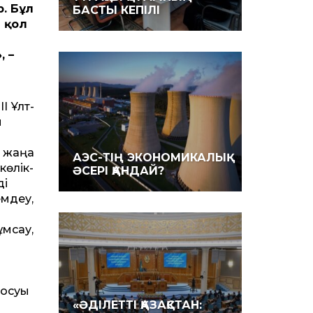
. Бұл
БАСТЫ КЕПІЛІ
е қол
 –
I Ұлт­
ы
, жаңа
АЭС-ТІҢ ЭКОНОМИКАЛЫҚ
көлік-
ӘСЕРІ ҚАНДАЙ?
ді
емдеу,
мсау,
қосуы
«ӘДІЛЕТ­ТІ ҚАЗАҚ­СТАН: