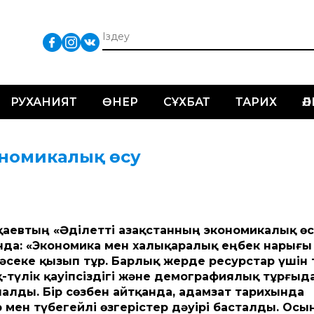
РУХАНИЯТ
ӨНЕР
СҰХБАТ
ТАРИХ
Ә
ономикалық өсу
втың «Әділет­ті Қазақ­станның экономикалық өс
нда: «Экономика мен халықаралық еңбек нарығы
бәсеке қызып тұр. Барлық жерде ресурстар үшін 
ық-түлік қауіпсіздігі және демографиялық тұрғыд
алды. Бір сөзбен айт­қанда, адамзат тарихында
мен түбегейлі өзгерістер дәуірі басталды. Осы