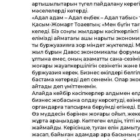
артықшылықтарын түгел пайдалану керег
мәселелерді көтерді.
«Адал адам – Адал еңбек – Адал табыс
Қасым-Жомарт Тоқаевтың: «Мен бүгін тағ
келеді. Біз соңғы жылдары кәсіпкерлікті
елімізді аймақтағы ашық нарықтық эконо
тық буржуазияға зор міндет жүктеледі.
жыл бұрын Давос экономикалық форумында
ұлтына емес, оның азамат­тық сана-сезім
жоғары жауапкершілігін сезінетін және Қа
буржуазия керек. Бизнес өкілдері белгілі
бастама көтереді деп сенемін. Олар эк
айтады деп үміт­тенемін.
Алайда кейбір кәсіпкерлер алдымен елдің
бизнес жобасына қолдау көрсетуді, өзіне
органдарға тапсырма беруімді өтінеді. Бі
Өз мүддесін бәрінен жоғары қойып, жек
жұртқа қараңыздар. Көптеген елдің, тіпті
жаймайды. Керісінше, туған елін дамытуғ
жасап, байыған адамдар қара басының ға