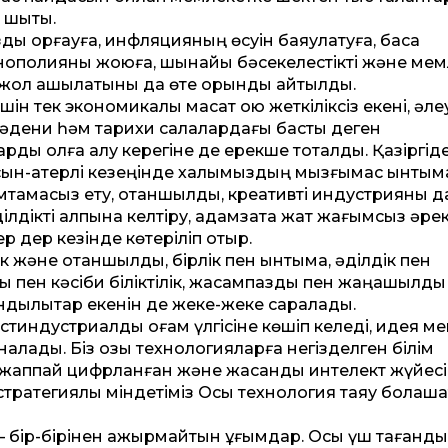
шықты.
ды қорғауға, инфляцияның өсуін баяулатуға, басқа
нополияны жоюға, шынайы бәсекелестікті және мем
ға жол ашылатыны да өте орынды айтылды.
н тек экономикалық мақсат қою жеткіліксіз екені, әле
 мәдени һәм тарихи салалардағы басты деген
рды қолға алу керегіне де ерекше тоқталды. Қазіргід
сын-қатерлі кезеңінде халқымыздың мызғымас ынтым
ін қамтамасыз ету, отаншылдық, креативті индустрияны 
әділдікті қалпына келтіру, адамзатқа жат жағымсыз әре
р дер кезінде көтеріліп отыр.
 және отаншылдық, бірлік пен ынтымақ, әділдік пен
ық пен кәсіби біліктілік, жасампаздық пен жаңашылдық
құндылықтар екенін де жеке-жеке саралады.
стиндустриалды қоғам үлгісіне көшіп келеді, идея м
алады. Біз озық технологияларға негізделген білім
ан жап­пай цифрланған және жасанды интелект жүйесі
 стратегиялық міндетіміз Осы технология таяу болаша
 – бір-бірінен ажырмайтын ұғымдар. Осы үш тағанды