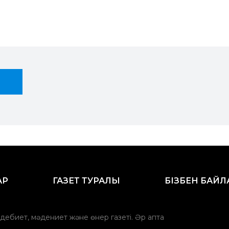
АР
ГАЗЕТ ТУРАЛЫ
БІЗБЕН БАЙ
әдебиет, мәдениет және өнер газеті. Әр апта