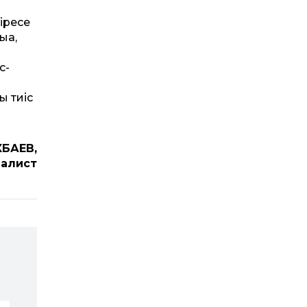
сіресе
қа,
с-
ы тиіс
КБАЕВ,
налист