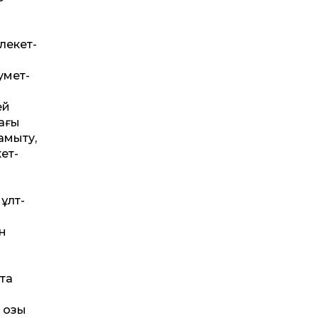
лекет­
умет­
ей
ағы
дамыту,
кет­
 ұлт­
ен
қта
 озық