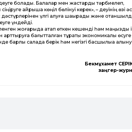
і деуге болады. Балалар мен жастарды тәрбиелеп,
ңіруге айрықша көңіл бөлінуі керек», – деуінің өзі ә
к дәстүрлерінен үлгі алуға шақырады және отаншылдық
еуге үндейді.
лгіленген жоғарыда атап өткен кешенді һәм маңызды і
ын арт­тыруға бағыт­талған тұрақты экономикалық өсуге
нде барлық салада берік һәм негізгі басшылыққа алыну
Бекмұхамет СЕРІ
заңгер-жур