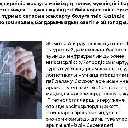
серпіліс жасауға еліміздің толық мүмкіндігі бар
ты мақсат – қағаз жүзіндегі биік көрсеткіштерг
 тұрмыс сапасын жақсарту болуға тиіс. Әділдік,
кономикалық бағдарымыздың өзегіне айналады»,
Жақында Атырау қаласында өткен II
тық құрылтайда мемлекет басшыс
ауқымды инфрақұрылымдық және
инженерлік жүйелерді жаңғырту
тұрғын үй бағдарламасын енгізу, 
логистикалық мүмкіндіктерді тиім
пайдалану, бюджет қаржысын үн
қаражат­ты ең қажет жобаларға, ең
маңызды мәселелерді шешуге жұ
IT технологияларды игеру және
отандық кәсіпкерлердің қажет­ті
жобаларға қаржы салып, ұлт­тық
экономикамызды дамытуға үлес 
арқылы еліміздің бәсекедегі