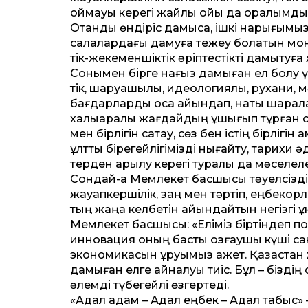
қоймауы керегі жайлы ойы да оралымды 
Отандық өндіріс дамыса, ішкі нарығымыз
салалардағы дамуға тежеу болатын мо
тік-жекеменшіктік әріптестікті дамыту
Сонымен бірге нағыз дамыған ел болу үші
тік, шаруашылық, идеологиялық, рухани,
бағдарларды қоса айқындап, нақты шарала
халықаралық жағдайдың ұшығып тұрған 
мен бірлігін сақтау, сөз бен істің бірліг
ұлт­тық бірегейлігімізді нығайту, тарихи 
терден арылу керегі туралы да мәселеле
Сондай-ақ Мемлекет басшысы тәуелсіздік
жауапкершілік, заң мен тәртіп, еңбекқорл
тың жаңа келбетін айқындайтын негізгі 
Мемлекет басшысы: «Еліміз біртіндеп по
инновация оның басты қозғаушы күші сан
экономикасын құруымыз қажет. Қазақ­ст
дамыған елге айналуы тиіс. Бұл – біздің
әлемді түбегейлі өзгертеді.
«Адал адам – Адал еңбек – Адал табыс»