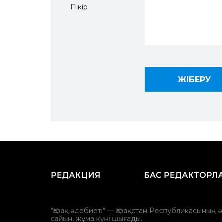
Пікір
РЕДАКЦИЯ
БАС РЕДАКТОРЛ
"Қазақ әдебиеті" — Қазақстан Республикасының 
сайын, жұма күні шығады.