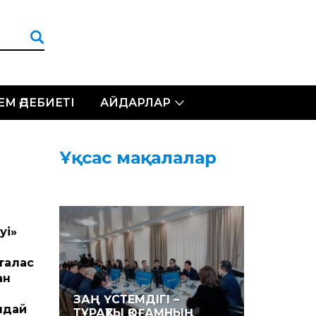
ЛЕМ ӘДЕБИЕТІ
АЙДАРЛАР
Ұқсас мақалалар
уі»
талас
ан
ЗАҢ ҮСТЕМДІГІ –
ндай
ТҰРАҚТЫ ҚОҒАМНЫҢ