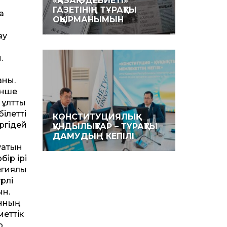
«ҚАЗАҚ ӘДЕБИЕТІ»
ГАЗЕТІНІҢ ТҰРАҚТЫ
а
ОҚЫРМАНЫМЫН
ау
.
нық.
енше
лт­тық
лет­ті
КОНСТИТУЦИЯЛЫҚ
іргідей
ҚҰНДЫЛЫҚТАР – ТҰРАҚТЫ
ДАМУДЫҢ КЕПІЛІ
уқатын
бір ірі
егиялық
рлі
ын.
анның
ет­тік
р