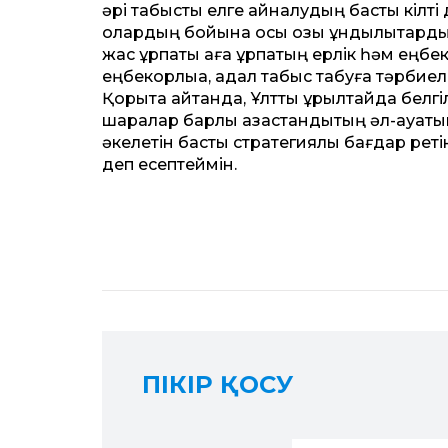
әрі табысты елге айналудың басты кілт
олардың бойына осы озық құндылықтарды сі
жас ұрпақты аға ұрпақтың ерлік һәм еңбе
еңбекқорлыққа, адал табыс табуға тәрбиел
Қорыта айт­қанда, Ұлт­тық құрылтайда бе
шаралар барлық қазақ­стандықтың әл-ауқат
әкелетін басты стратегиялық бағдар реті
деп есептеймін.
ПІКІР ҚОСУ