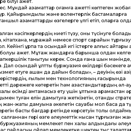
 білуі қажет.
с. Мұндай азамат­тар қоғамға қажет­ті көптеген жобағ
 жүр. Қайырымдылық және волентерлік бастамаларға
аншыл азамат­тарды өзгелерге үлгі етіп, оларға қолд
лған кәсіпкерлердің ниеті түзу, оны түсінуге болады
а, кітапхана, мұражай немесе спорт сарайын тұрғызу
Ке­йінгі ұрпақ та осындай игі істерге алғыс айтары а
 болуы қажет. Мұқтаж жандарға барынша қолдан келг
апкершілік танытуы керек. Сонда ғана шын мәнінде, ұ
Дәл осындай ұлт­тық буржуазия өкілдері бәсекеге қабі
ызмет етуге қашан да дайын болады», – деуінің өзі қаз
згерістердің, ғылым мен технологияның ғасырында
­ті дәрежеге көтеретін һәм қазақ­стандықтардың әл-а
алық өсімді қамтамасыз ету үшін ұлтына қарамастан әр
дымен туған елін дамытуға жеткізетін, отандық страт
жан-жақты дамуына әкелетін сауабы мол басқа да тү
регін басты бағдар ретінде көрсетуін толық қолдайм
 салғаннан гөрі өзге әлеумет­тік нысан тұрғызған ж
қ буржуазияның мемлекет пен халық алдындағы әлеум
 бас пайдасын ойлап мемлекетке шектен тыс талапта