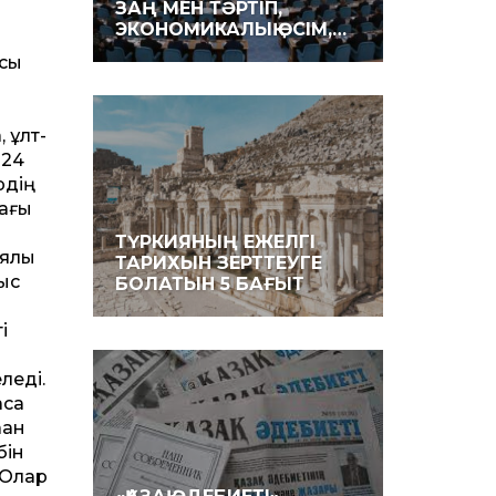
ЗАҢ МЕН ТӘРТІП,
ЭКОНОМИКАЛЫҚ ӨСІМ,…
ысы
м
 ұлт­
 24
рдің
дағы
ТҮРКИЯНЫҢ ЕЖЕЛГІ
ялық
ТАРИХЫН ЗЕРТТЕУГЕ
ыс
БОЛАТЫН 5 БАҒЫТ
і
леді.
сқа
қан
бін
 Олар