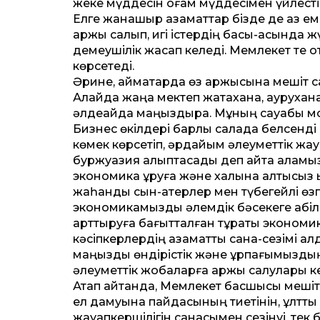
жеке мүддесін қоғам мүддесімен үйлестіре
Елге жанашыр азамат­тар бізде де аз еме
қаржы салып, игі істердің басы-қасында
демеушілік жасап келеді. Мемлекет те от
көрсетеді.
Әрине, аймақтарда өз қаржысына мешіт са
Алайда жаңа мектеп жатақхана, аурухан
әлдеқайда маңыздырақ. Мұның сауабы мол. 
Бизнес өкілдері барлық салада белсенді
көмек көрсетіп, әрдайым әлеумет­тік жау
буржуазия қалыптасады деп айта аламыз. 
экономика құруға және халқына қалтқысыз қ
жаһандық сын-қатерлер мен түбегейлі ө
экономикамызды әлемдік бәсекеге қабілет
арт­тыруға бағыт­талған тұрақты экономик
кәсіпкерлердің азамат­тық сана-сезімі ал
маңызды өндірістік және ұрпағымыздың 
әлеумет­тік жобаларға қаржы салулары ке
Атап айт­қанда, Мемлекет басшысы мешіт
ел дамуына пайдасының тиетінін, ұлт­ты
жауапкершілігін санасымен сезінуі, тек