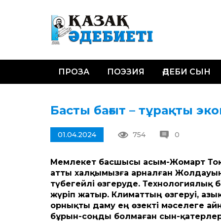
ПРОЗА
ПОЭЗИЯ
ӘДЕБИ СЫН
Басты бағыт – тұрақты эк
01.04.2024
754
0
Мемлекет басшысы Қасым-Жомарт Тоқае
ат­ты халқымызға арналған Жолдауы
түбегейлі өзгеруде. Технологиялық 
жүріп жатыр. Климат­тың өзгеруі, аз
орнықты даму ең өзекті мәселеге айн
бұрын-соңды болмаған сын-қатерлер 