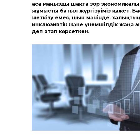
аса маңызды шақта зор экономикалық 
жұмысты батыл жүргізуіміз қажет. Бас
жеткізу емес, шын мәнінде, халықтың
инклюзивтік және үнемшілдік жаңа э
деп атап көрсеткен.