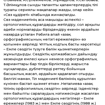
Т.Әлімқұлов сынды талант­ты қаламгерлердің тілі
туралы сериялы мақалалар жазды, олар кейін
«Сөз құдіреті» кітабында жинақталды.
Сөз мәдениетінің аса маңызды аспектісі –
ортологиялық құралдарды жетілдіру, сол арқылы
әдеби нормаларды біріздендіру екенін әрдайым
назарда ұстаған Рәбиға апай «Қазақ
орфографиясының негізгі ережелерін» өз
қолымен әзірледі. Ұлт­тық кодтың басты көрсеткіші
– Емле сөздігін түзуге бөлім қызметкерлерін
жұмылдырды. Сөздіктің қолжазбасын дайындау
кезеңінде емлесі қиын немесе орфографиялық
вариант­тары бар тілдік бірліктерді, жарыспа
нұсқаларды, дублет­терді рет­теу бойынша
басшылық жасап, әрдайым қадағалап отырды.
Белгілі маман, Тіл мәдениеті бөлімінің құрылған
күнінен бастап қызмет еткен Қ.Неталиева «Қазақ
тілінің орфоэпиялық сөздігін» әзірледі. Ізденістер
мен байыпты саралаудың нәтижесінде жасалған
ортологиялық құралдардың негізгілері – Емле
ережелері (1983 ж.) мен Емле сөздігінің (1988 ж.)