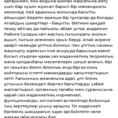
қалауымен, яки алдына қойған мақсатына жету
үшін бар күшін жұмсап барып бір мамандықты
иеленеді. Кей адамның жолында бағыт­ты
айқындап беретін ерекше бір тұлғалар да болады.
Апайдың шәкірт­тері – бақыт­ты. Өйткені қандай
теңеу айтсаң да лайықты, абзал ұстаз, академик
Рәбиға Сыздық көп жастың ғылымдағы жолын
ашып, ғылым әлемінен орын берді. Апай әсіресе
қазіргі кезеңде ұлт­тық болмыс пен ұлт­тық сананы
жаңғырту идеясын іске асыруда барынша өзекті
болып отырған қазақ сөз мәдениетінің теориялық
және қолданбалы мәселелерін шеше алатын, бірі
ел таныған білікті, білімпаз, енді бірі өз ісінің
қойторысы іспет­ті мамандарды қалыптастырып
кет­ті. Ғалымның аманатына адал, ұлт тілінің
ұстынын бекемдеп берген бағыт­тарды үзбей
жалғастырып, қоғамның талабы мен сұранысына
қарай сөз мәдениетінің нормативті,
функционалды, когнитивті аспектілері бойынша
тың зерт­теулер ұсыну арқылы Тіл мәдениеті
бөлімінің шаңырағын одан әрі биіктетіп келе
жатқан ізбасарлары бар.