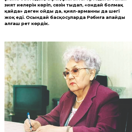
зият иелерін көріп, сөзін тыңдап, «ондай болмақ
қайда» деген ойдың да, қиял-арманның да шегі
жоқ еді. Осындай басқосуларда Рәбиға апайды
алғаш рет көрдік.