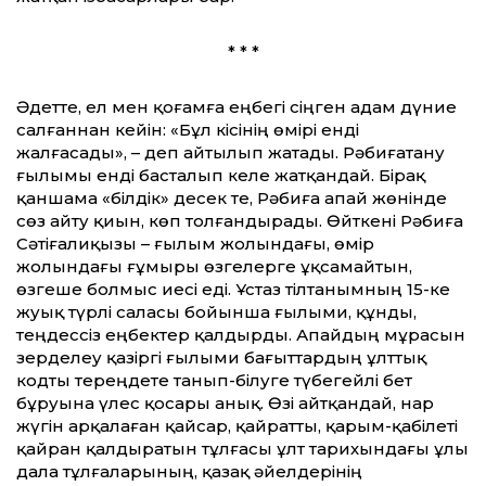
* * *
Әдет­те, ел мен қоғамға еңбегі сіңген адам дүние
салғаннан кейін: «Бұл кісінің өмірі енді
жалғасады», – деп айтылып жатады. Рәбиғатану
ғылымы енді басталып келе жатқандай. Бірақ
қаншама «білдік» десек те, Рәбиға апай жөнінде
сөз айту қиын, көп толғандырады. Өйткені Рәбиға
Сәтіғалиқызы – ғылым жолындағы, өмір
жолындағы ғұмыры өзгелерге ұқсамайтын,
өзгеше болмыс иесі еді. Ұстаз тілтанымның 15-ке
жуық түрлі саласы бойынша ғылыми, құнды,
теңдессіз еңбектер қалдырды. Апайдың мұрасын
зерделеу қазіргі ғылыми бағыт­тардың ұлт­тық
кодты тереңдете танып-білуге түбегейлі бет
бұруына үлес қосары анық. Өзі айтқандай, нар
жүгін арқалаған қайсар, қайрат­ты, қарым-қабілеті
қайран қалдыратын тұлғасы ұлт тарихындағы ұлы
дала тұлғаларының, қазақ әйелдерінің