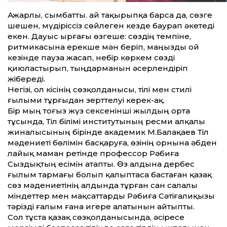
Ажарлы, сымбат­ты. Қай тақырыпқа барса да, сөзге
шешен, мүдіріссіз сөйлеген кез­де баурап әкетеді
екен. Дауыс ырғағы өзгеше: сөздің темпіне,
ритмикасына ерекше мән беріп, маңызды ой
кезінде пауза жасап, небір көркем сөзді
қиюластырып, тыңдарманын әсерлендіріп
жібереді.
Негізі, ол кісінің сөзқолданысы, тілі мен стилі
ғылыми тұрғыдан зерт­телуі керек-ақ.
Бір мың тоғыз жүз сексенінші жылдың орта
тұсында, Тіл білімі институтының ресми алқалы
жиналысының бірінде академик М.Балақаев Тіл
мәдениеті бөлімін басқаруға, өзінің орнына әбден
лайық маман ретінде профессор Рәбиға
Сыздықтың есімін атапты. Өз алдына дербес
ғылым тармағы болып қалыптаса бастаған қазақ
сөз мәдениетінің алдында тұрған сан салалы
міндет­тер мен мақсат­тарды Рәбиға Сәтіғалиқызы
тәрізді ғалым ғана игере алатынын айтыпты.
Сол тұста қазақ сөзқолданысында, әсіресе