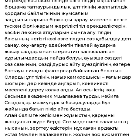
мерзімді баспасөз тілінде өзге тілдің ықпалынан
біршама таптаурындылық, ұлт тілінің жалпытілдік
қордағы байлығының жұмсалым
заңдылықтарына біржақты қарау, мәселен, көзге
түскен бірлі-жарым жергілікті тіл ерекшеліктерін,
кәсіби лексика атауларын сынға алу, тілдің
баюының негізгі көзі өзге тілден сөз қабылдау деп
санау, оқу-ағарту әдебиетін тікелей аударма
жасау салдарынан стереотип калькаланған
құрылымдардың пайда болуы, ауызша сөздегі
сөз сазының, сөзді дұрыс айту әуезділігінің өзгере
бастауы сияқты факторлар байқалған болатын.
Оларды ұлт тілінің нағыз қамқоршысы – ғалымдар
шоғыры дер кезінде аңғарып, көкейкесті
мәселені дереу қолға алды. Ал осы істің көш
басында академик М.Балақаев тұрды, Рәбиға
Сыздық әр мазмұндағы басқосуларда бұл
жайында батыл пікір айта бастады.
Апай бөлімге келісімен жұмыстың қарқыны
жанданып жүре берді. Сөз мәдениеті саласының
нысанын, зерт­теу әдістерін нұсқаған ардақты
ұстаз Мәулен Балақаевтың жолын зор құрметпен