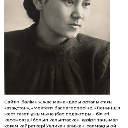
Сөйтіп, бөлімнің жас мамандары орталықтағы
«Қазақ­стан», «Мектеп» баспагерлеріне, «Лениншіл
жас» газеті ұжымына (бас редакторы – білікті
көсемсөзші болып қалыптасқан, қазіргі танымал
қоғам қайраткері Уәлихан Қалижан, салмақты ой