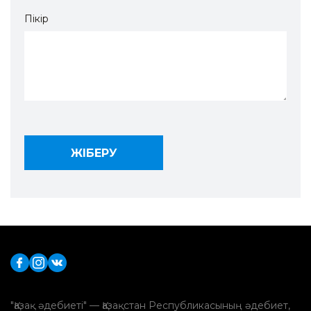
Пікір
"Қазақ әдебиеті" — Қазақстан Республикасының әдебиет,