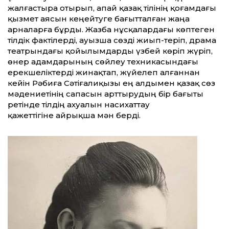
жалғастыра отырып, апай қазақ тілінің қоғамдағы
қызмет аясын кеңейтуге бағыт­талған жаңа
арналарға бұрды. Жазба нұсқалардағы көптеген
тілдік фактілерді, ауызша сөзді жиып-теріп, драма
театрындағы қойылымдарды үзбей көріп жүріп,
өнер адамдарының сөйлеу техникасындағы
ерекшеліктерді жинақтап, жүйелеп алғаннан
кейін Рәбиға Сәтіғалиқызы ең алдымен қазақ сөз
мәдениетінің сапасын арт­тырудың бір бағыты
ретінде тілдің ахуалын насихат­тау
қажет­тігіне айрық­ша мән берді.