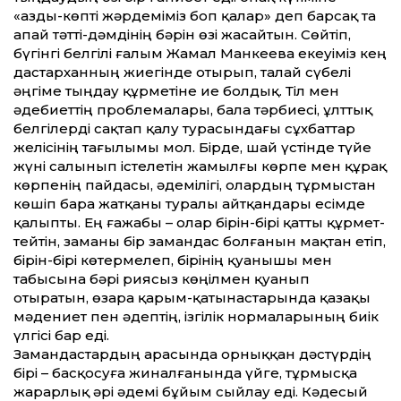
«азды-көпті жәрдеміміз боп қалар» деп барсақ та
апай тәт­ті-дәмдінің бәрін өзі жасайтын. Сөйтіп,
бүгінгі белгілі ғалым Жамал Манкеева екеуіміз кең
дастарханның жиегінде отырып, талай сүбелі
әңгіме тыңдау құрметіне ие болдық. Тіл мен
әдебиет­тің проблемалары, бала тәрбиесі, ұлт­тық
белгілерді сақтап қалу турасындағы сұхбат­тар
желісінің тағылымы мол. Бірде, шай үстінде түйе
жүні салынып істелетін жамылғы көрпе мен құрақ
көрпенің пайдасы, әдемілігі, олардың тұрмыстан
көшіп бара жатқаны туралы айтқандары есімде
қалыпты. Ең ғажабы – олар бірін-бірі қат­ты құрмет­
тейтін, заманы бір замандас болғанын мақтан етіп,
бірін-бірі көтермелеп, бірінің қуанышы мен
табысына бәрі риясыз көңілмен қуанып
отыратын, өзара қарым-қатынастарында қазақы
мәдениет пен әдептің, ізгілік нормаларының биік
үлгісі бар еді.
Замандастардың арасында орныққан дәстүрдің
бірі – басқосуға жиналғанында үйге, тұрмысқа
жарарлық әрі әдемі бұйым сыйлау еді. Кәдесый