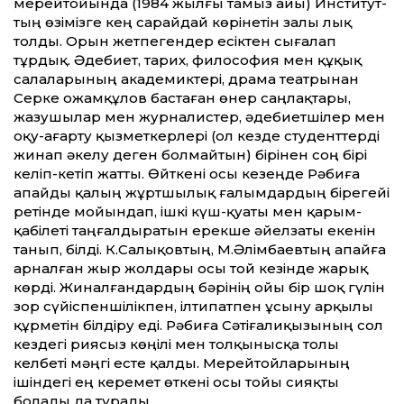
мерейтойында (1984 жылғы тамыз айы) Институт­
тың өзімізге кең сарайдай көрінетін залы лық
толды. Орын жетпегендер есіктен сығалап
тұрдық. Әдебиет, тарих, философия мен құқық
салаларының академиктері, драма театрынан
Серке Қожамқұлов бастаған өнер саңлақтары,
жазушылар мен журналистер, әдебиетшілер мен
оқу-ағарту қызметкерлері (ол кез­де студент­терді
жинап әкелу деген болмайтын) бірінен соң бірі
келіп-кетіп жат­ты. Өйткені осы кезеңде Рәбиға
апайды қалың жұртшылық ғалымдардың бірегейі
ретінде мойындап, ішкі күш-қуаты мен қарым-
қабілеті таңғалдыратын ерекше әйелзаты екенін
танып, білді. К.Салықовтың, М.Әлімбаевтың апайға
арналған жыр жолдары осы той кезінде жарық
көрді. Жиналғандардың бәрінің ойы бір шоқ гүлін
зор сүйіспеншілікпен, ілтипатпен ұсыну арқылы
құрметін білдіру еді. Рәбиға Сәтіғалиқызының сол
кез­дегі риясыз көңілі мен толқынысқа толы
келбеті мәңгі есте қалды. Мерейтойларының
ішіндегі ең керемет өткені осы тойы сияқты
болады да тұрады…