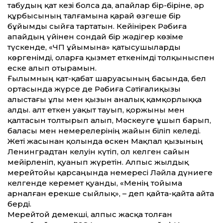
табудың қат кезі болса да, апайлар бір-біріне, әр
құрбысының талғамына қарай өзгеше бір
бұйымды сыйға тартатын. Кейінірек Рәбиға
апайдың үйінен сондай бір жәдігер көзіме
түскенде, «ЧП ұйымына» қатысушыларды
көргенімді, оларға қызмет еткенімді толқыныспен
еске алып отырамын.
Ғылымның қат-қабат шаруасының басында, бел
ортасында жүрсе де Рәбиға Сәтіғалиқызы
алыстағы ұлы мен қызын аналық қамқорлыққа
алды. Қалт еткен уақыт тауып, қоржыны мен
қалтасын толтырып алып, Мәскеуге ұшып барып,
баласы мен немерелерінің жайын біліп келеді.
Жеті жасынан қолында өскен Мақпал қызының
Ленинградтан келуін күтіп, ол келген сайын
мейірленіп, қуанып жүретін. Алпыс жылдық
мерейтойы қарсаңында немересі Ләйла дүниеге
келгенде керемет қуанды, «Менің тойыма
арналған ерекше сыйлық», – деп қайта-қайта айта
берді.
Мерейтой демекші, алпыс жасқа толған