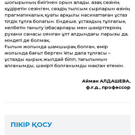
шоғырының биігінен орын алады. Қазақ сөзінің
құдіретін сезінген, сөздің тылсым сырларын өзінің
прагматикалық қуаты арқылы насихат­таған ұстаз
тілдік тұлға болатын. Ендеше, ұстаздың тұлғалық
келбетін таныту ізбасарлары мен шәкірт­терінің
рухани санасы оянған ұлт алдындағы парызы да,
міндеті де болмақ.
Ғылым жолында шамшырақ болған, өмір
жолында бағыт берген Ұлы дала тұлғасы –
ұстазды қырық жылдай біліп, тағылымын
алғанымды, шәкірті болғанымды мақтан етемін.
Айман АЛДАШЕВА,
ф.ғ.д., профессор
ПІКІР ҚОСУ