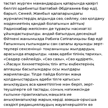
тастап жүрген мамандардың қатарында қазіргі
белгілі әдебиетші Балтабай Әбдіғазиев бар еді),
барып, Семей, Жамбыл қалаларындағы
журналистердің алдында сөз, сөйлеу, сөз қолдану
мәдениетінің қандай болатынын айт­тық!
Радиохабар желісінен де тұрақты насихат ісі
ұйымдастырылды. Қандай батылдық десеңізші!
Өйткені жанымызда Рәбиға Сәтіғалиқызы бар еді!
Ғалымның ғылымдағы сан салалы ауқымды зерт­
теулері сексенінші- тоқсаныншы жылдардың
арасында атқарылды. «Қазақ әдеби тілінің тарихы»,
«Сөздер сөйлейді», «Сөз сазы», «Сөз құдіреті»,
«Қ.Йасауи Хикмет­терінің тілі» ат­ты еңбектерінің
алғашқы басылымдары осы жылдары
жарияланды. Тілде пайда болған жаңа
қолданыстардың әдеби тілге қатысын
анықтаудың аса қажет­тілігіне мән беріп, зерт­
теушілерге ой тастады, соның нәтижесінде
ғылыми-практикалық маңызға ие
анықтамалықтар жарық көрді. Қазақша-орысша
сөздікті редакциялаудың жауапкершілігін өз