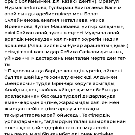
орыс болғанымен, ділі қазақ» дейтін), Оразгүл
Нұрмағанбетова, Гүлбараш Байтоғаева, Балым
апай сынды әдебиетшілер мен Болат
Сүлейменова, Қанапия Неталиева, Раиса
Өрекенова, Зүпән Машабаева, ұйғыр халқының
өкілі Райхан апай, туған жеңгесі Мұқсила апай,
арагідік Мәскеуден келіп-кетіп жүретін Нәдия
Қарашева (Алаш зиялысы Ғұмар Қарашевтың қызы)
есімді тілші-ғалымдар Рәбиға Сәтіғалиқызының
үйінде «ЧП» дастарханынан талай мәрте дәм тат­
ты.
ЧП қарсаңында бәрі де көңілді жүретін, өйткені
бұл тек шай ішуге жиналу емес еді. Алдымен
«бейресми» түрде бірін-бірі көруге асығады,
Апайдың кең жайлау үйінде қызмет бабында
араласқаннан басқаша түрдегі дидарласуда
емен-жарқын әңгіме, жарасымды әзіл, ән мен
жырдан кейін әңгіме арқауы толғақты
тақырыптарға қарай ойысады. Тектілердің
ұрпақтарының, тағдырдың талай шиырларынан
өткен қазақ әйелдерінің тағылымды сөзін
тыңдаудың өзі бір ғанибет еді. Қонақ күтіміне