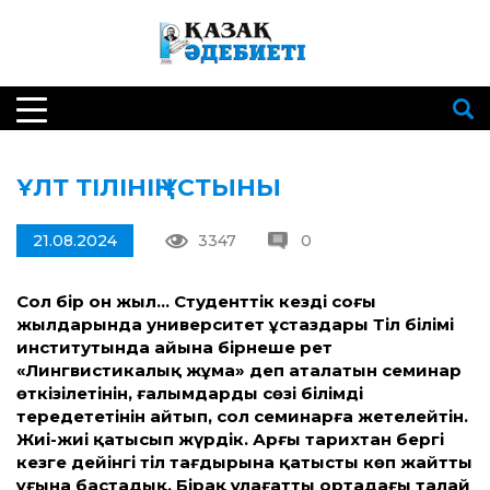
ҰЛТ ТІЛІНІҢ ҰСТЫНЫ
21.08.2024
3347
0
Сол бір он жыл… Студент­тік кездің соңғы
жылдарында университет ұстаздары Тіл білімі
институтында айына бірнеше рет
«Лингвистикалық жұма» деп аталатын семинар
өткізілетінін, ғалымдардың сөзі білімді
тереңдететінін айтып, сол семинарға жетелейтін.
Жиі-жиі қатысып жүрдік. Арғы тарихтан бергі
кезге дейінгі тіл тағдырына қатысты көп жайт­ты
ұғына бастадық. Бірақ ұлағат­ты ортадағы талай