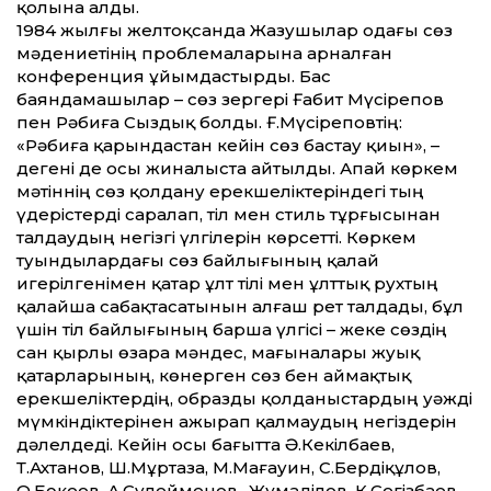
қолына алды.
1984 жылғы желтоқсанда Жазушылар одағы сөз
мәдениетінің проблемаларына арналған
конференция ұйымдастырды. Бас
баяндамашылар – сөз зергері Ғабит Мүсірепов
пен Рәбиға Сыздық болды. Ғ.Мүсіреповтің:
«Рәбиға қарындастан кейін сөз бастау қиын», –
дегені де осы жиналыста айтылды. Апай көркем
мәтіннің сөз қолдану ерекшеліктеріндегі тың
үдерістерді саралап, тіл мен стиль тұрғысынан
талдаудың негізгі үлгілерін көрсет­ті. Көркем
туындылардағы сөз байлығының қалай
игерілгенімен қатар ұлт тілі мен ұлт­тық рухтың
қалайша сабақтасатынын алғаш рет талдады, бұл
үшін тіл байлығының барша үлгісі – жеке сөздің
сан қырлы өзара мәндес, мағыналары жуық
қатарларының, көнерген сөз бен аймақтық
ерекшеліктердің, образды қолданыстардың уәжді
мүмкіндіктерінен ажырап қалмаудың негіздерін
дәлелдеді. Кейін осы бағыт­та Ә.Кекілбаев,
Т.Ахтанов, Ш.Мұртаза, М.Мағауин, С.Бердіқұлов,
О.Бөкеев, А.Сүлейменов, Қ.Жұмаділов, К.Сегізбаев,