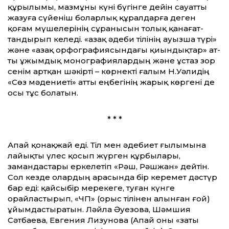
құрылымы, мазмұны күні бүгінге дейін сауат­ты
жазуға сүйеніш боларлық құралдарға деген
қоғам мүшелерінің сұранысын толық қанағат­
тандырып келеді. «Қазақ әдеби тілінің ауызша түрі»
және «Қазақ орфографиясындағы қиындықтар» ат­
ты ұжымдық монографиялардың және ұстаз зор
сенім артқан шәкірті – көрнекті ғалым Н.Уәлидің
«Сөз мәдениеті» ат­ты еңбегінің жарық көргені де
осы тұс болатын.
* * *
Апай қонақжай еді. Тіл мен әдебиет ғылымына
лайықты үлес қосып жүрген құрбылары,
замандастары еркелетіп «Рәш, Рәшжан» дейтін.
Сол кез­де олардың арасында бір керемет дәстүр
бар еді: қайсыбір мерекеге, туған күнге
орайластырып, «ЧП» (орыс тілінен алынған ғой)
ұйымдастыратын. Ләйла Әуезова, Шәмшия
Сәтбаева, Евгения Лизунова (Апай оны «заты