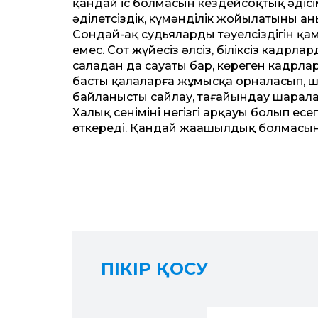
қандай іс болмасын кездейсоқтық әдіс
әділетсіздік, күмәнділік жойы­латыны ан
Сондай-ақ судьялардың тәуелсіздігін қам
емес. Сот жүйесіз әлсіз, біліксіз кадрла
саладан да сауаты бар, көреген кадрл
басты қалаларға жұмысқа орналасып, 
байланысты сайлау, тағайындау шаралар
Халық сенімінің негізгі арқауы болып ес
өткереді. Қандай жаңашылдық болмасын,
ПІКІР ҚОСУ