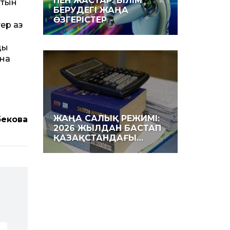
ПЕН ЖАСТАР: БІЛІМ
атын
БЕРУДЕГІ ЖАҢА
ӨЗГЕРІСТЕР
тер аз
й
ың
ына
ЖАҢА САЛЫҚ РЕЖИМІ:
екова
2026 ЖЫЛДАН БАСТАП
ҚАЗАҚСТАНДАҒЫ…