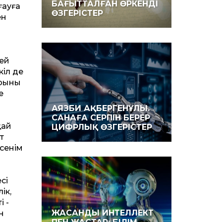
БАҒЫТТАЛҒАН ӨРКЕНДІ
ғауға
ӨЗГЕРІСТЕР
ен
лей
іл де
рының
е
АЯЗБИ АҚБЕРГЕНҰЛЫ.
САНАҒА СЕРПІН БЕРЕР
қай
ЦИФРЛЫҚ ӨЗГЕРІСТЕР
т
сенім
сі
ік,
і ­
ЖАСАНДЫ ИНТЕЛЛЕКТ
н