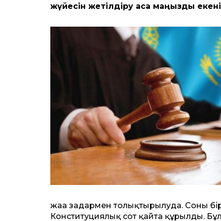
жүйесін жетілдіру аса маңызды екені
жаңа заңдармен толықтырылуда. Соның бі
Конституциялық сот қайта құрылды. Бұ