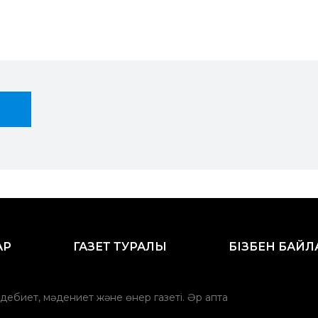
АР
ГАЗЕТ ТУРАЛЫ
БІЗБЕН БАЙ
әдебиет, мәдениет және өнер газеті. Әр апта