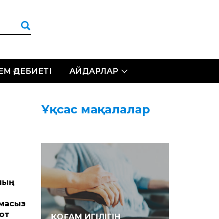
ЛЕМ ӘДЕБИЕТІ
АЙДАРЛАР
Ұқсас мақалалар
мның
амасыз
от
ҚОҒАМ ИГІЛІГІН