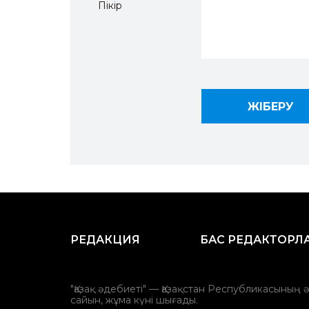
Пікір
РЕДАКЦИЯ
БАС РЕДАКТОРЛ
"Қазақ әдебиеті" — Қазақстан Республикасының 
сайын, жұма күні шығады.