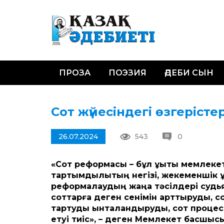
ПРОЗА
ПОЭЗИЯ
ӘДЕБИ СЫН
Сот жүйесіндегі өзгерісте
26.07.2024
543
0
«Сот реформасы – бұл құқықтық мемлек
тартымдылықтың негізі, жекеменшік құ
реформалаудың жаңа тәсілдері судья
соттарға деген сенімін арттыруды, с
тартуды ынталандыруды, сот процесі
етуі тиіс», – деген Мемлекет басшы