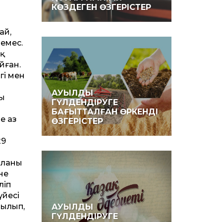
КӨЗДЕГЕН ӨЗГЕРІСТЕР
ай,
 емес.
ық
йған.
гі мен
АУЫЛДЫ
ың
ГҮЛДЕНДІРУГЕ
БАҒЫТТАЛҒАН ӨРКЕНДІ
е аз
ӨЗГЕРІСТЕР
29
ланың
не
ліп
үйесі
йылып,
АУЫЛДЫ
ГҮЛДЕНДІРУГЕ