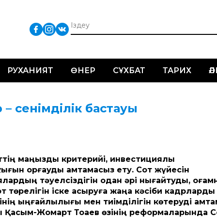
РУХАНИЯТ
ӨНЕР
СҰХБАТ
ТАРИХ
Ә
р – сенімділік бастауы
еттің маңызды критерийі, инвестициялық
қығын қорғауды қамтамасыз ету. Сот жүйесін
лардың тәуелсіздігін одан әрі нығайтуды, қоға
от төрелігін іске асыруға жаңа кәсіби кадрларды
нің ыңғайлылығы мен тиімділігін көтеруді қамт
сы Қасым-Жомарт Тоқаев өзінің реформаларында С