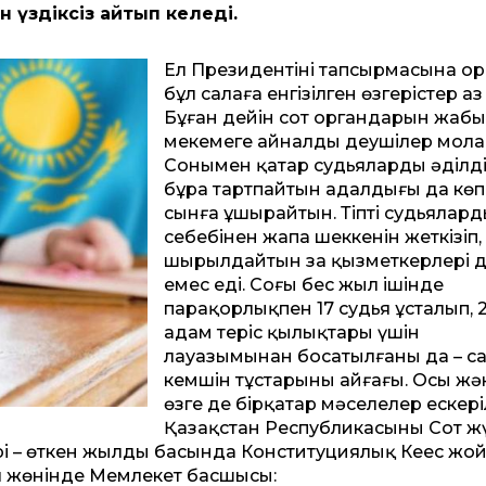
н үздіксіз айтып келеді.
Ел Президентінің тапсырмасына ор
бұл салаға енгізілген өзгерістер аз
Бұған дейін сот органдарын жаб
мекемеге айналды деушілер мола
Сонымен қатар судьялардың әділді
бұра тартпайтын адалдығы да көп
сынға ұшырайтын. Тіпті судьялард
себебінен жапа шеккенін жеткізіп,
шырылдайтын заң қызметкерлері д
емес еді. Соңғы бес жыл ішінде
парақорлықпен 17 судья ұсталып, 
адам теріс қылықтары үшін
лауазымынан босатылғаны да – са
кемшін тұстарының айғағы. Осы жә
өзге де бірқатар мәселелер ескері
Қазақстан Республикасының Сот ж
рі – өткен жылдың басында Конституциялық Кеңес жо
л жөнінде Мемлекет басшысы: