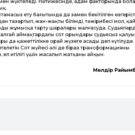
імен жүктеледі. Нәтижесінде, адам факторында бол
ық.
тамасыз ету бағытында да заңмен бекітілген өзгеріс
рдан тазартып, жан-жақты білімді, тәжірибесі мол, қа
арды жұмысқа тарту шаралары жалғасуда. Судьялард
шалғай аймақтардағы сот орындары судьясыз қалу
ы да қажеттілікке орай жүзеге асады деп күтілуде.
ептелетін Сот жүйесі әлі де біраз трансформацияны
 ел игілігі үшін жасалып жатқаны айқын.
Мөлдір Райымб