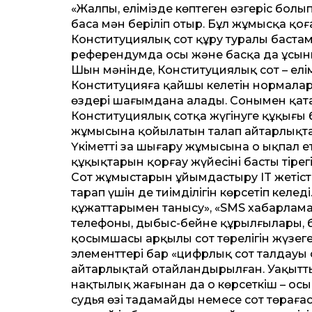
«Жалпы, елімізде көптеген өзгеріс бол
баса мән беріліп отыр. Бұл жұмысқа қо
Конституциялық сот құру туралы баста
референдумда осы және басқа да ұсыны
Шын мәнінде, Конституциялық сот – елім
Конституцияға қайшы келетін нормалард
өздері шағымдана алады. Сонымен қата
Конституциялық сотқа жүгінуге құқығы б
жұмысына қойылатын талап айтарлықтай
Үкіметтің заң шығару жұмысына оң ықпал 
құқықтарын қорғау жүйесінің басты тірег
Сот жұмыстарын ұйымдастыру IT жетістік
тарап үшін де тиімділігін көрсетіп келед
құжаттарымен танысу», «SMS хабарлама»
телефоны, дыбыс-бейне құрылғылары, 
қосымшасы арқылы сот төрелігін жүзеге
элементтері бар «цифрлық сот талдауы
айтарлықтай оңтайландырылған. Уақытты
нақтылық жағынан да оң көрсеткіш – осы. 
судья­ өзі таңдамайды немесе сот төрағ