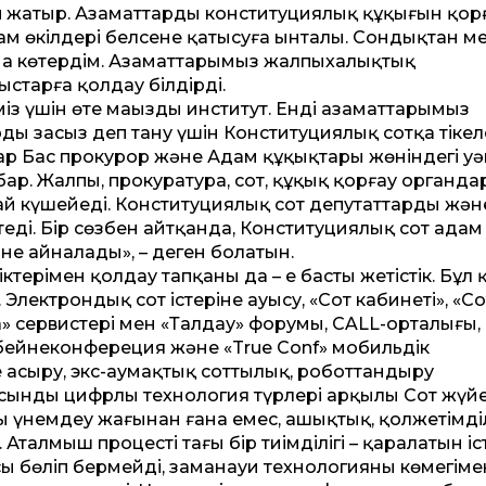
ып жатыр. Азаматтардың конституциялық құқығын қор
ғам өкілдері белсене қатысуға ынталы. Сондықтан м
ма көтердім. Азаматтарымыз жалпыхалықтық
старға қолдау білдірді.
із үшін өте маңызды институт. Енді азаматтарымыз
ы заңсыз деп тану үшін Конституциялық сотқа тіке
р Бас прокурор және Адам құқықтары жөніндегі уәк
ар. Жалпы, прокуратура, сот, құқық қорғау органда
 күшейеді. Конс­титуциялық сот депутаттардың жән
етеді. Бір сөзбен айтқанда, Конституциялық сот адам
іне айналады», – деген болатын.
терімен қолдау тапқаны да – ең басты жетістік. Бұл 
і. Электрондық сот істеріне ауысу, «Сот кабинеті», «Со
 сервистері мен «Талдау» форумы, CALL-орталығы, 
бейнеконфереция және «True Conf» мобильдік
 асыру, экс-аумақтық соттылық, роботтандыру
 сынды цифрлы технология түрлері арқылы Сот жүйе
 үнемдеу жағынан ғана емес, ашықтық, қолжетімділ
Аталмыш процестің тағы бір тиімділігі – қаралатын іст
асы бөліп бермейді, заманауи технологияның көмегіме