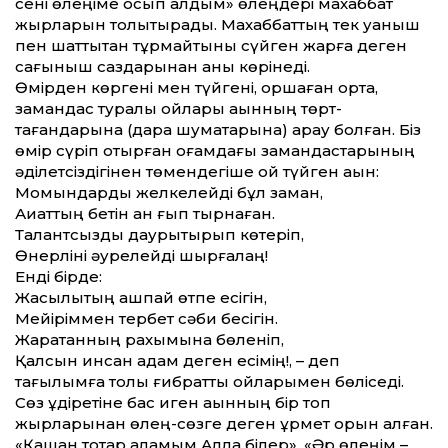
сені өлеңіме қосып алдым» өлеңдері махаббат
жырларын толықтырады. Махаббат­тың тек қуаныш
пен шат­тықтан тұрмайтыны сүйген жарға деген
сағыныш саздарынан анық көрінеді.
Өмірден көргені мен түйгені, қоршаған орта,
замандас туралы ойлары ақынның төрт­
тағандарына (дара шумақ­тарына) арқау болған. Біз
өмір сүріп отыр­ған қоғамдағы замандастарының
әділет­сіздігінен төмендегіше ой түйген ақын:
Момындарды желкелейді бұл заман,
Ақиқат­тың бетін қан ғып тырнаған.
Талантсызды даурықтырып көтеріп,
Өнерліні әурелейді шырғалаң!
Енді бірде:
Жақсылықтың ашпай өтпе есігін,
Мейіріммен тербет сәби бесігін.
Жаратқанның рахымына бөленіп,
Қалсын инсан адам деген есімің!, – деп
тағылымға толы ғибрат­ты ойларымен бөліседі.
Сөз құдіретіне бас иген ақынның бір топ
жырларынан өлең-сөзге деген құрмет орын алған.
«Қашан тоқтар қаламым Алла білер», «Әр өлеңім –