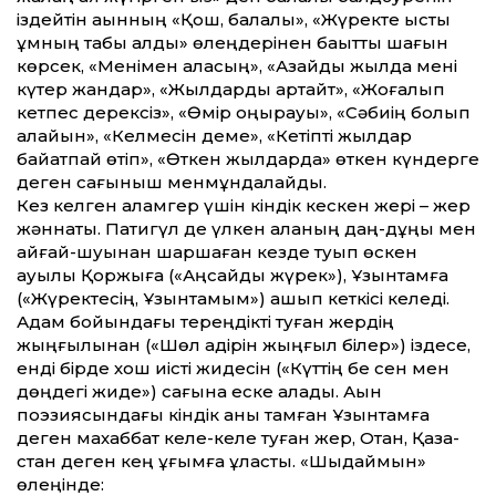
іздейтін ақынның «Қош, балалық», «Жүректе ыстық
құмның табы қалды» өлеңдерінен бақыт­ты шағын
көрсек, «Менімен қаласың», «Азайды жылда мені
күтер жандар», «Жылдарды қартайт», «Жоғалып
кетпес дерексіз», «Өмір қоңырауы», «Сәбиің болып
қалайын», «Келмесін деме», «Кетіпті жылдар
байқатпай өтіп», «Өткен жылдарда» өткен күндерге
деген сағыныш менмұндалайды.
Кез келген қаламгер үшін кіндік кескен жері – жер
жәннаты. Патигүл де үлкен қаланың даң-дұңы мен
айғай-шуы­нан шаршаған кез­де туып өскен
ауылы Қоржыға («Аңсайды жүрек»), Ұзынтамға
(«Жүректесің, Ұзынтамым») қашып кеткісі келеді.
Адам бойындағы тереңдікті туған жердің
жыңғылынан («Шөл қадірін жыңғыл білер») іздесе,
енді бірде хош иісті жидесін («Күт­тің бе сен мен
дөңдегі жиде») сағына еске алады. Ақын
поэзиясындағы кіндік қаны тамған Ұзынтамға
деген махаббат келе-келе туған жер, Отан, Қазақ­
стан деген кең ұғымға ұласты. «Шыдаймын»
өлеңінде: