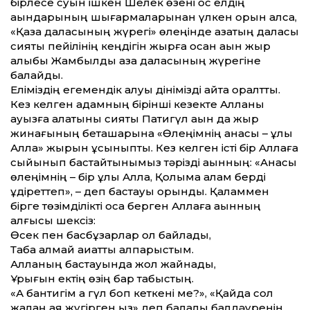
бірлесе суын ішкен Шелек өзені қос елдің
ақындарының шығармаларынан үлкен орын алса,
«Қазақ даласының жүрегі» өлеңінде қазақтың даласы
сияқты пейілінің кеңдігін жырға қосқан ақын жыр
алыбы Жамбылды қазақ даласының жүрегіне
балайды.
Еліміздің егемендік алуы дінімізді қайта оралт­ты.
Кез келген адамның бірін­ші кезекте Алланы
ауызға алатыны сияқты Патигүл ақын да жыр
жинағының беташарына «Өлеңімнің анасы – ұлы
Алла» жырын ұсыныпты. Кез келген істі бір Аллаға
сыйынып бастайтынымыз тәрізді ақынның: «Анасы
өлеңімнің – бір ұлы Алла, Қолыма қалам берді
құдірет­теп», – деп бастауы орынды. Қаламмен
бірге төзімділікті қоса берген Аллаға ақынның
алғысы шексіз:
Өсек пен басбұзарлар қол байлады,
Таба алмай ақиқат­ты алпарыстым.
Алланың бастауында жол жайнады,
Ұрығын ектің өзің бар табыстың.
«Ақ бантигім ақ гүл боп кеткені ме?», «Қайда сол
жалаң аяқ жүгірген қыз» деп балалық балдәуренін