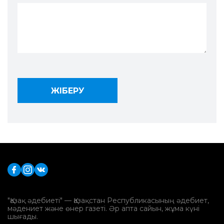
"Қазақ әдебиеті" — Қазақстан Республикасының әдебиет,
мәдениет және өнер газеті. Әр апта сайын, жұма күні
шығады.