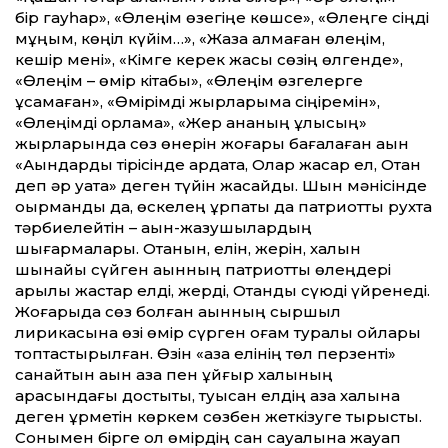
бір гауһар», «Өлеңім өзегіңе көшсе», «Өлеңге сіңді
мұңым, көңіл күйім…», «Жаза алмаған өлеңім,
кешір мені», «Кімге керек жақсы сөзің өлгенде»,
«Өлеңім – өмір кітабы», «Өлеңім өзгелерге
ұқсамаған», «Өмірімді жырларыма сіңіремін»,
«Өлеңімді қорлама», «Жер ананың ұлысың»
жырларында сөз өнерін жоғары бағалаған ақын
«Ақындарды тірісінде ардақта, Олар жасар ел, Отан
деп әр уақта» деген түйін жасайды. Шын мәнісінде
оқырманды да, өскелең ұрпақты да патриот­тық рухта
тәрбиелейтін – ақын-жазушылардың
шығармалары. Отанын, елін, жерін, халқын
шынайы сүйген ақынның патриот­тық өлеңдері
арқылы жастар елді, жерді, Отанды сүюді үйренеді.
Жоғарыда сөз болған ақынның сыр­шыл
лирикасына өзі өмір сүрген қоғам туралы ойлары
топтастырылған. Өзін «қазақ елінің төл перзенті»
санайтын ақын қазақ пен ұйғыр халқының
арасындағы достықты, туысқан елдің қазақ халқына
деген құрметін көркем сөзбен жеткізуге тырысты.
Сонымен бірге ол өмірдің сан сауалына жауап