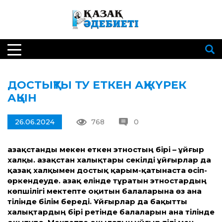
ДОСТЫҚТЫ ТУ ЕТКЕН АҚЖҮРЕК
АҚЫН
26.06.2024
768
0
Қазақ­станды мекен еткен этностың бірі – ұйғыр
халқы. Қазақ­стан халықтары секілді ұйғырлар да
қазақ халқымен достық қарым-қатынаста өсіп-
өркендеуде. Қазақ елінде тұратын этностардың
көпшілігі мектепте оқитын балаларына өз ана
тілінде білім береді. Ұйғырлар да бақыт­ты
халықтардың бірі ретінде балаларын ана тілінде