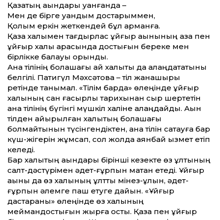
Қазақтың ақындары қуанғанда –
Мен де бірге қуандым достарыммен,
Қолым еркін жеткендей бұл арманға.
Қазақ халқымен тағдырлас ұйғыр ақынының қазақ пен
ұйғыр халқы ара­сын­да достығын береке мен
бірлікке балауы орынды.
Ана тілінің болашағы қай халықты да алаңдататыны
белгілі. Патигүл Мәхсәтова – тіл жанашыры
ретінде танымал. «Тілім барда» өлеңінде ұйғыр
халқының сан ғасырлық тарихынан сыр шертетін
ана тілінің бүгінгі мүшкіл халіне алаңдайды. Ақын
тілден айырылған халықтың болашағы
болмайтынын түсінгендіктен, ана тілін сақтауға бар
күш-жігерін жұмсап, сол жолда аянбай қызмет етіп
келеді.
Бар халықтың ақындары бірінші кезекте өз ұлтының
салт-дәстүрімен әдет-ғұрпын мақтан етеді. Ұйғыр
ақыны да өз халқының ұлт­тық мінез-құлқын, әдет-
ғұрпын әлемге паш етуге да­йын. «Ұйғыр
дастарқаны» өлеңінде өз халқының
меймандостығын жырға қосты. Қазақ пен ұйғыр