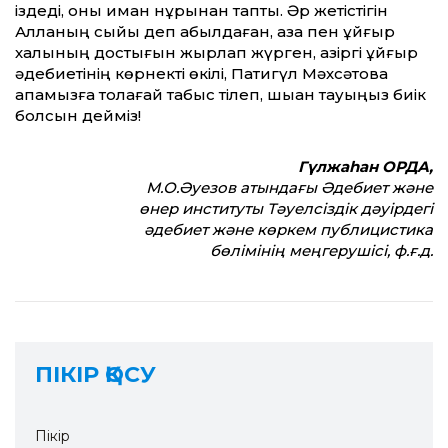
іздеді, оны иман нұрынан тапты. Әр жетістігін
Алланың сыйы деп қабылдаған, қазақ пен ұйғыр
халқының достығын жырлап жүрген, қазіргі ұйғыр
әдебиетінің көрнекті өкілі, Патигүл Мәхсәтова
апамызға толағай табыс тілеп, шыққан тауыңыз биік
болсын дейміз!
Гүлжаһан ОРДА,
М.О.Әуезов атындағы Әдебиет және
өнер институты Тәуелсіздік дәуірдегі
әдебиет және көркем публицистика
бөлімінің меңгерушісі, ф.ғ.д.
ПІКІР ҚОСУ
Пікір