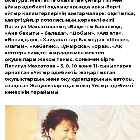
оқытуда. Мектепте оқылатын ұйғыр тілі мен
ұйғыр әдебиеті оқулықтарында арғы-бергі
ұйғыр қаламгерлерінің шығармалары оқытылса,
қазіргі ұйғыр поэзиясының көрнекті өкілі
Патигүл Мәхсәтованың «Бақыт­ты балалық»,
«Ана бақыты – балада», «Добым», «Аяз ата»,
«Әппақ қар», «Хайуанат­тар бағында», «Шөже»,
«Лағым», «Көбелек», «Құмырсқа», «Қораз», «Ақ
кептер» сияқты жырларымен мектеп
оқушылары жақсы таныс. Сонымен бірге
Патигүл Мәхсәтова – 5, 8, 10 және 11-сыныптарға
арналған «Ұйғыр әдебиеті» жаңартылған
оқулықтардың және оқу құралдарының авторы,
Қазақ­стан Жазушылар одағының Ұйғыр әдебиеті
кеңесінің төрайымы.