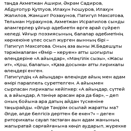
таңда Ахметжан Ашири, Әкрәм Садиров,
Абдуғопур Қутлуқов, Илахун Һошуров, Илахун
Жәлилов, Жәм­шит Розахунов, Патигүл Мәхсәтова,
Тельман Нурахунов, Ахметжан Исрапилов сынды
қаламгерлер ұйғыр әдебиетін өрге қарай сүйреп
келеді. Ұйғыр поэзиясының, балалар әдебиетінің
көркеюіне үлес қосып жүрген ақынның бірі –
Патигүл Мәхсәтова. Оның қазақ ақыны Ж.Бөдешұлы
тәржімалаған «Өмір – керуен» ат­ты шоғырлы
өлеңдеріне «Ақ қайыңдар», «Мәңгілік сызық», «Жақсы
ит», «Қош, балалық», «Қазақ досыма» ат­ты лирикалық
өлеңдері енген.
Патигүлдің «Ақ қайыңдар» өлеңінде қайың мен адам
өмірі параллель сурет­телген. Ақ қайыңмен
сырласқан лирикалық кейіпкер: «Ақ қайыңдар, сүт­тей
ақ, ақ қайыңдар, Ақ тәніңе қарасам қара дақ бар», – деп
оның бойына қара дақтың қайдан түскеніне
таңырқайды. «Әлде Тәңірім осылай жарат­ты ма?
Әлде, әлде белгісіз дерт­тен бе екен?» – деген
риторикалық сауал тастаған ақын адам жанының
жапырақтай сарғайғанына көңіл аударып, жүрекке