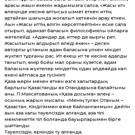
арасы жақын екенін жадымызға салса, «Жақсы ит»
өлеңінде иесіне қалтқысыз қызмет еткен ит­тің
қартайған шағында жоғалып кеткенін арқау еткен.
Ақын «Жақсы ит­тің өлігін көрсетпейтінін» еске сала
отырып, адамзат баласын философиялық ойларға
жетелейді. «Адамдар да, ит­тер де ақырғы рет,
Жақсылығын қалдырып өледі екен» – деген
авторлық ұстаным адам баласына үлкен міндет
жүктеп тұрғаны рас. Ит екеш ит те иесіне адалдық
танытып, өмір бойы мал қораны күзетсе, адам
баласына жүктелер міндет­тің одан әлдеқайда көп
екені айтпаса да түсінікті.
Қазақ жерін мекен еткен өзге халықтардың
барлығы Қазақ­станды өз Отандарына балайтыны
анық. П.Мәхсәтованың «Қазақ досыма» өлеңі –
осының жарқын мысалы. «Менің туған Отаным –
Қазақ­стан, Кіндігіммен өзіңе байланғанмын» дейтін
ақын қазақ халқы тәуелсіздік алғанда, қазақ тілі
мемлекет­тік тіл болғанда бауырларымен бірге
шат­танды:
Тәуелсіздік, еркіндік ту алғанда,