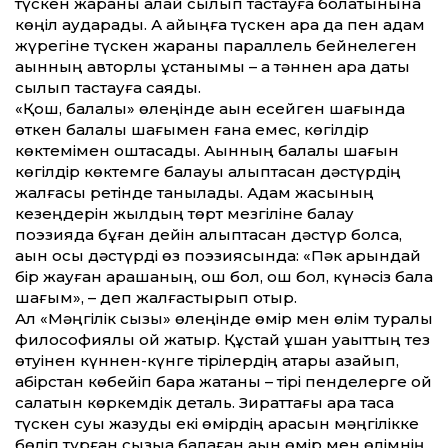
түскен жараны қалай сылып тастауға болатынына
көңіл аударады. Ақ қайыңға түскен қара дақ пен адам
жүрегіне түскен жараны параллель бейнелеген
ақынның авторлық ұстанымы – ақ тәннен қара дақты
сылып тастауға саяды.
«Қош, балалық» өлеңінде ақын есейген шағында
өткен балалық шағымен ғана емес, көгілдір
көктемімен қоштасады. Ақынның балалық шағын
көгілдір көктемге балауы қалыптасқан дәстүрдің
жалғасы ретінде танылады. Адам жасының
кезеңдерін жылдың төрт мезгіліне балау
поэзияда бұған де­йін қалыптасқан дәстүр болса,
ақын осы дәстүрді өз поэзиясында: «Пәк қарындай
бір жауған қарашаның, қош бол, қош бол, күнәсіз бала
шағым», – деп жалғастырып отыр.
Ал «Мәңгілік сызық» өлеңінде өмір мен өлім туралы
философиялық ой жатыр. Құстай ұшқан уақыт­тың тез
өтуінен күннен-күнге тірілердің қатары азайып,
қабірстан көбейіп бара жатқаны – тірі пенделерге ой
салатын көркемдік деталь. Зират­тағы қара тасқа
түскен суық жазуды екі өмірдің арасын мәңгілікке
бөліп тұрған сызыққа балаған ақын өмір мен өлімнің