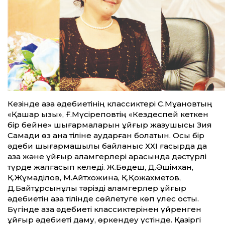
Кезінде қазақ әдебиетінің классик­тері С.Мұқановтың
«Қашқар қызы», Ғ.Мүсіреповтің «Кез­деспей кеткен
бір бейне» шығармаларын ұйғыр жазушысы Зия
Самади өз ана тіліне аударған болатын. Осы бір
әдеби шығармашылық байланыс ХХІ ғасырда да
қазақ және ұйғыр қаламгерлері арасында дәстүрлі
түрде жалғасып келеді. Ж.Бөдеш, Д.Әшімхан,
Қ.Жұмаділов, М.Айтхожина, Қ.Қожахметов,
Д.Байтұрсынұлы тәрізді қаламгерлер ұйғыр
әдебиетін қа­зақ тілінде сөйлетуге көп үлес қосты.
Бүгінде қазақ әдебиеті классиктерінен үйренген
ұйғыр әдебиеті даму, өркендеу үстінде. Қазіргі