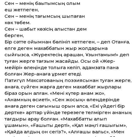
Сен – менің бақытымсың қолым
еш жетпеген,
Сен – менің тағымсың шықпаған
көк төбем.
Сен – шабыт көзісің алыстан дем
берген,
Бір сәт­те ойымнан бөлініп кетпеген, – деп Отанға,
елге деген махаббатын жыр жолдарына
сыйғызса, «Жүректесің әрқашан, Ұзынтамым!» деп
туған жерге тағзым жасайды. Осы ой «Жер-
мейірі» өлеңінде толыға келіп, адамзатқа пана
болған Жер-анаға құрмет етеді.
Патигүл Мәхсәтованың поэзиясынан туған жерге,
анаға, сүйген жарға деген махаббат жырлары
біраз орын алған. «Мені күтер анам жоқ»,
«Анамның өсие­ті», «Сен жоқсың» өлеңдерінде
анаға деген сағыныш орын алса, «Екі үйдегі бір
дертке» қарт­тар үйінде терезеге телмірген ананың
тағдыры арқау болған. «Махаббат­ты алып
ұшамын», «Ғашықтық дерті», «Қал мәңгі ғашығым»,
«Қайда қалдың он сегіз?», «Алғашқы вальс», «Мен