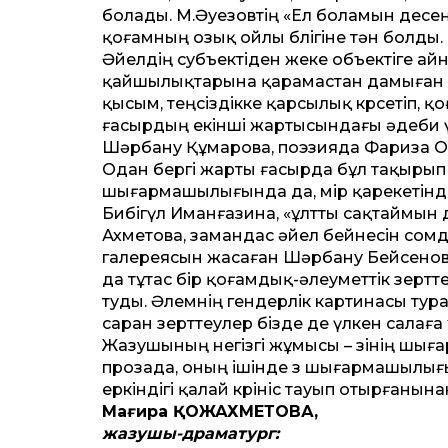
болады. М.Әуезовтің «Ел боламын десең 
қоғамның озық ойлы бөлігіне тән болды.
Әйелдің субъектіден жеке объектіге айн
қайшылықтарына қарамастан дамыған со
қысым, теңсіздікке қарсылық көрсетіп, 
ғасырдың екінші жартысындағы әдеби ү
Шәрбану Құмарова, поэзияда Фариза 
Одан бергі жарты ғасырда бұл тақырып к
шығармашылығында да, өмір қарекетінд
Бибігүл Иманғазина, «ұлтты сақтаймын 
Ахметова, замандас әйел бейнесін сомд
галереясын жасаған Шәрбану Бейсенов
да тұтас бір қоғамдық-әлеуметтік зерт
туды. Әлемнің гендерлік картинасы турал
саран зерттеулер бізде де үлкен салаға
Жазушының негізгі жұмысы – өзінің шығ
прозада, оның ішінде өз шығармашылығың
еркіндігі қалай көрініс тауып отырғанына
Мағира ҚОЖАХМЕТОВА,
жазушы-драматург: