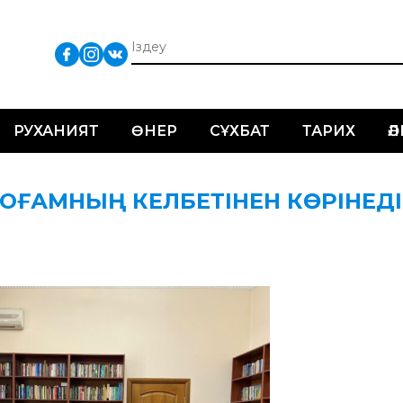
РУХАНИЯТ
ӨНЕР
СҰХБАТ
ТАРИХ
Ә
ҚОҒАМНЫҢ КЕЛБЕТІНЕН КӨРІНЕДІ