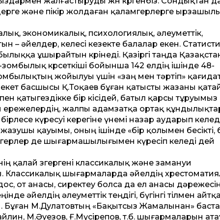
ыздармен жалғастыруды жөн көргенбіз. Сондықтан д
іздерге және пікір жолдаған қаламгерлерге ырзашыл
ық, экономикалық, психологиялық, әлеуметтік,
ын – әйелдер, келесі кезекте балалар екен. Статист
ылыққа ұшырайтын көрінеді. Қазіргі таңда Қазақста
-зомбылық көрсеткіші бойынша 142 елдің ішінде 48-
омбылықтың жойылуы үшін «заң мен тәртіп» қағи­да
млекет басшысы Қ.Тоқаев бұған қатысты жазаны қата
ен қатыгездікке бір кісідей, батыл қарсы тұруымыз
ен ережелердің, жалпы адамзатқа ортақ құндылықт
ірлесе күресуі керегіне үнемі назар аударып келеді
азушы қауымы, оның ішінде «бір қолымен бесікті, 
мгерлер де шығармашылығымен күресіп келеді дей
нің қалай өзгергені классикалық және замануи
ы. Классикалық шығармаларда әйелдің хрестомати
, дос, от анасы, сиректеу болса да ел анасы дәрежесі
інде әйелдің әлеуметтік теңдігі, бүгінгі тілмен айтқ
ты. Бұған М.Дулатовтың «Бақытсыз Жамалынан» баст
айлин, М.Әуезов, Ғ.Мүсірепов, т.б. шығармаларын ата