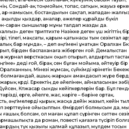
енің. Сондай-ақ тоңмойын, топас, сатқын, жауыз ерке
н, ар-намысын, бостандығын сақтап, жападан-жалғы
 да ақылды қыздар, аналар, әжелер құрайды бүкіл
н-саран сыншылар мұны талдап жазды да.
ғыз» деген триптихте Нәзікке деген үш жігіттің бір
кірі, тілегі, мақсаты, қарым-қатынасы тым сезімтал а
ңалық бар мұнда», – деп әңгімені ұнатқан Оралхан Бө
п, бірден баспаханаға жіберген ғой. Демалыстан
в журнал версткасын оқып отырып, алдыртып тастағ
әңгіме» деді ғой, бірақ сен бұған мойыма, әйтеуір бір
Оралханның. Мінезі жұмсақ, сүйкімді көрінетін Беке
е болмағандай, ашық-жарқын амандасып жүре берді
рық көрді. Еркектің де әйелінен, айналасынан зәбір
Дүйсен, Көпжасар сынды кейіпкерлерім бар. Бұл генд
різді, ерге, әйелге, жас, кәріге – бәріне ортақ.
ть, әңгімелерді қырық жасқа дейін жазып, кейін ты
анып зерттеуіне ойысыппын. Өмірдегі болмысым да, м
ты ғашық болсам, ол маған құлап сүрінген сәттен сезі
ғармашылықта да роман, повесті қағазға түсіріп болғ
н жанрдың түк қызығы қалмай құлазып, мүлдем тосын