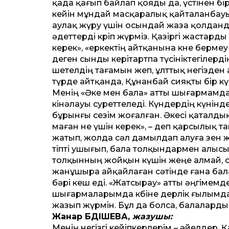
қада қағып байлап қояды да, үстінен бір
кейін мұндай масқаралық қайталанбауы
аулақ жүру үшін осындай жаза қолданды»
әдеттерді көріп жүрміз. Қазіргі жастар
керек», «еркектің айтқанына көне берме
деген сынды керітартпа түсініктегілердің
шетелдің тағамын жеп, ұлттық негізден 
түрде айтқанда, Құнанбай сияқты бір кү
Менің «Әке мен бала» атты шығармамда
кінәлауы суреттеледі. Күндердің күнінде
бұрынғы сезім жоғалған. Әкесі қаталдық
маған не үшін керек», – деп қарсылық т
жатып, жолда сәл дамылдап алуға өзен
тіпті ушығып, бала толқындармен алысы
толқынның жойқын күшін жеңе алмай, суғ
жанұшыра айқайлаған сәтінде ғана бала 
бәрі кеш еді. «Жатсырау» атты әңгімем
шығармаларымда көбіне дерлік ғылымда
жазып жүрмін. Бұл да болса, балаларды
Жанар ӘБДІШЕВА,
жазушы:
Менің негізгі кейіпкерлерім – әйелдер. 