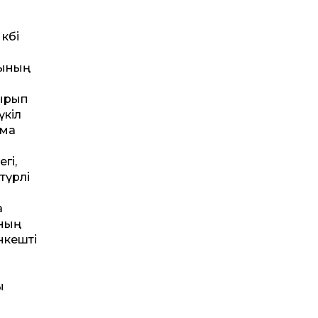
өбі
зының
қырып
үкіл
ыма
гі,
түрлі
а
ының
анкешті
ы