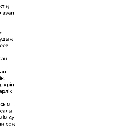
ктің
з азап
-
рудың
кеев
ан.
жан
к.
 көріп
ерлік
лсым
ысалы,
мім су
ан соң