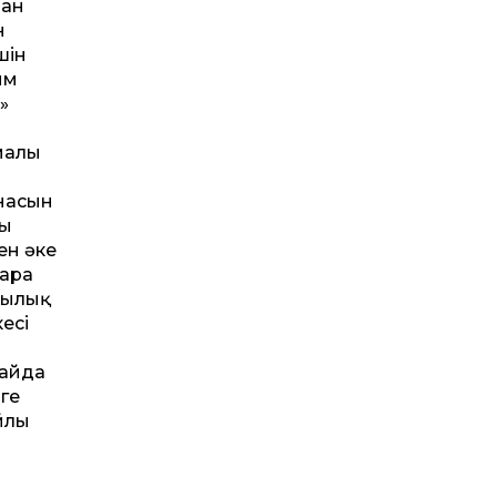
дан
н
шін
ым
»
амалы
анасын
ғы
ен әке
бара
шылық
есі
лайда
ге
йлы