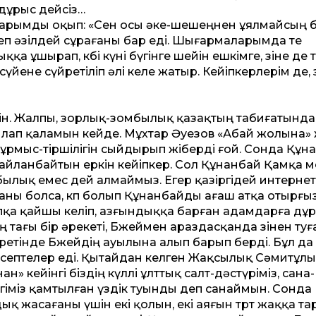
 дұрыс дейсіз…
ларымды оқып: «Сен осы әке-шешеңнен ұялмайсың б
п әзілдей сұрағаны бар еді. Шығармаларымда өте
қа ұшырап, көбі күні бүгінге шейін ешкімге, өзіне де 
үйене сүйретіліп әлі келе жатыр. Кейіпкерлерім де, ө
мкін. Жалпы, зорлық-зомбылық қазақтың табиғатында
лап қаламын кейде. Мұхтар Әуезов «Абай жолына»
тұрмыс-тіршілігін сыйдырып жіберді ғой. Сонда Құн
айланбайтын еркін кейіпкер. Сол Құнанбай Қамқа 
лық емес дей алмаймыз. Егер қазіргідей интернетт
аны болса, көп болып Құнанбайды ағаш атқа отырғы
ыпқа қайшы келіп, азғындыққа барған адамдарға дұ
 тағы бір әрекеті, Бөжеймен араздасқанда өзінен туғ
ретінде Бөжейдің ауылына алып барып берді. Бұл да
есептелер еді. Қытайдан келген Жақсылық Сәмитұл
 кейінгі біздің күллі ұлттық салт-дәстүріміз, сана-
гіміз қамтылған үздік туынды деп санаймын. Сонда
қ жасағаны үшін екі қолын, екі аяғын төрт жаққа та