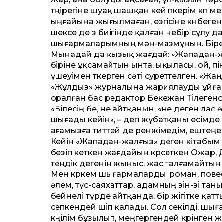
төңірегіне шуақ шашқан кейіпкерім көп м
ыңғайына жығылмаған, езгісіне көнбеге
шексе де өз биігінде қалған небір сұлу
шығармаларымның мән-мазмұнын. Біре
Мынадай да қызық жағдай: «Жападан-жал
біріне ұқсамайтын ынта, ықыласы, ой, пі
үшеуімен өткерген сәті суреттелген. «Жа
«Жұлдыз» журналына жариялауды ұйғары
оралған бас редактор Бекежан Тілегено
«Білесің бе, не айтқанын, «не деген лас 
шығады кейін», – деп жұбатқаны есімде 
ағамызға титтей де ренжімедім, ештең
Кейін «Жападан-жалғыз» деген кітабым жа
безіп кеткен жағдайын көрсеткен Ожар, 
теңдік дегенің жыныс, жас талғамайтын тә
Мен көркем шығармаларды, роман, повес
әлем, түс-саяхаттар, адамның өзін-өзі т
бейнелі түрде айтқанда, бір жігітке қат
сепкендей өшіп қалады. Сол секілді, шы
көңілім бұзылып, меңгергендей көрінге