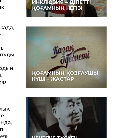
а
ИНКЛЮЗИЯ – ӘДІЛЕТТІ
ық
ҚОҒАМНЫҢ НЕГІЗІ
икада,
н
ты
йтуды
ардың
ҚОҒАМНЫҢ ҚОЗҒАУШЫ
.
КҮШІ - ЖАСТАР
бір
ялық
не
анда,
ап
уға