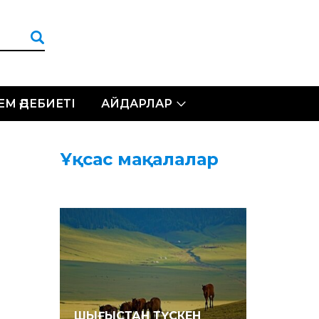
ЛЕМ ӘДЕБИЕТІ
АЙДАРЛАР
Ұқсас мақалалар
ШЫҒЫСТАН ТҮСКЕН