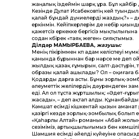
жаңалық іздеймін шарқ ұра. Бұл қайбір
Кезінде Дулат Исабековтің кей туынды
қалай бұндай дүниелерді жаздың?» – де
еркінмін. Кейіпкерлерім де небір қиындық
қажетсіз еркекке бергісіз мықтылығына с
содан көбірек «таяқ жеген» сияқтымыз.
Ділдәр МАМЫРБАЕВА,
жазушы:
Менің пікіріммен көп адам келіспеуі мү
қанында бұрыннан бар нәрсе ме деп ой
жылдық қазақ ғұмырын, салт-дәстүрін, 
образы қалай ашылады? Ол – оқиғаға б
Қодарды дарға асты. Бұны зорлық-зомбы
әлеуметтік желілердің дәурендеген зам
еді. Ал ол тұста жұртшылық: «Әдет-ғұр
жасады», – деп ақтап алды. Құнанбайдың
Кәмшат есімді кішкентай қызын аманат 
қазіргі кезде зорлық-зомбылық болып 
«Қаһарлы Алтай» романын «Абай жолынан»
сезіміміз, артықшылығымыз бен кемшілі
Шәмшия есімді әйелді күйеуіне опасызды