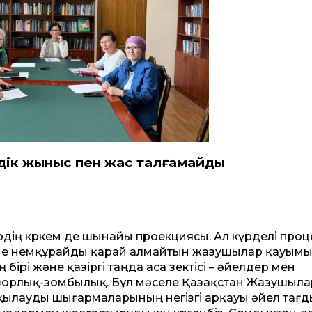
здік жыныс пен жас талғамайды
мірдің көркем де шынайы проекциясы. Ал күрделі про
елеріне немқұрайды қарай алмайтын жазушылар қауым
ірі және қазіргі таңда аса өзектісі – әйелдер мен
зорлық-зомбылық. Бұл мәселе Қазақстан Жазушыла
қылау­ды шығармаларының негізгі арқауы әйел тағд