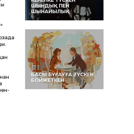
КЕНЕПКЕ ТҮСКЕН
ны
ШЫНДЫҚ ПЕН
ШЫНАЙЫЛЫҚ
»
розада
ы.
қан
БАСЫ БҰҒАУҒА ТҮСКЕН
ынан
БОЙЖЕТКЕН
а
рен-