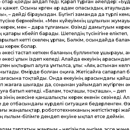
 отар қойды айдап өтеді. Қарап тұрған әйелдер: «Бұ
 қажет. Осыны көрген әр адам опасыздық атаулыда
, – дейді бірауыздан. Бүгінгі заманда да түрлі кем
ды түсіне бермеймін. «Мен күйеуімнің шұлығын жумау
у керек, мен – дара тұлғамын. Өзімді дамытуым керек
 қатары көбейіп барады. Шетелдің түсінігіне еліктеп,
арылып кетті өскелең ұрпақ. Бәлкім, осындайда бал
ш керек болар.
 әкесі тастап кеткен баланың буллингке ұшырауы, 
 әкесі ұлын іздеп келеді. Алайда екеуінің арасында
пен ықтырып алуға ұмтылса, ұлы: «Аяқ астынан келг
анытады. Өмірде болған оқиға. Жетісайға сапарлап 
 жағасына тоқтайды. Онда екеуінің арасындағы қай
п жағаға шығады да, соңынан уайымдап жүгірген әк
а батып кетеді. «Балам, тоқташы, тоқташы», – деп
өзінің әкесіне қаншалықты керек екенін сезінеді. А
де де отбасындағы күрделі ситуация бедерленген. Өз
ғы жаңалықтар, робототехниканың жетістіктері жа
ң ғылым-білімге дендеп енуіне ықпал етсе деймін.
Қалам тартатын жанрым – негізінде әңгіме, эссе және