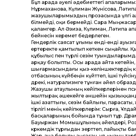
Бұл арада әуелі әдебиеттегі апаларымыз
Нұрмаханова, Күлиман Жүнісова, Ләти
жазушыларымыздың прозасында үлгі алат
білмейді, оқи бермейді. Сара Мыңжаса
қаламгер. Ал Әзиза, Күлиман, Ләтипа 
бейнесін керемет бедерлеген.
Гендерлік саясат ұғымы енді-енді ауыз
ертеректе қамтылып кеткен сыңайлы. Қыз
құбылыс пен түрлі сезім туындыларымд
арқау болыпты. Осы арада айта кетейін
шығармасындағы қыз-келіншектердің келбе
отбасының күйбеңін күйттеп, ішкі түйсін
дөрекі, натурализмге тұнған әйел обр
Жазушы атаулының кейіпкерлерінен пс
жылтырақ әшекейге әншейін қызыққанд
ішкі азаттығы, сезім байлығы, парасаты, 
тірлігі менің кейіпкерлерім: Сырға, Ұлда
басқаларының бойында тұнып тұр. Дра
Бауыржан Момышұлының әйелдері, Роза Әш
көркемдік тұрғыдан зерттеп, лайықты б
Жар, ана болуды аңсаған, ұл-қызын тәрб