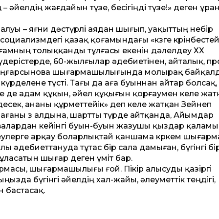
– әйелдің жағдайын түзе, бесігіңді түзе!» деген ұра
алуы – яғни дәстүрлі аядан шығып, уақыттың небір
циализмдегі қазақ қоғамындағы «көзге көрінбестей
қоғамның толыққанды тұлғасы екенін дәлелдеу ХХ
дерістерде, 60-жылғылар әдебиетінен, айталық, п
Оңғарсынова шығармашылығында молырақ байқалд
үрделене түсті. Тағы да аға буыннан айтар болсақ,
е де адам құқын, әйел құқығын қорғаумен келе жат
десек, ананы құрметтейік» деп келе жатқан Зейнеп
ағаны өз алдына, шарт­ты түрде айтқанда, Айымдар
алардан кейінгі буын-буын жазушы қыздар қалам
теулерге арқау боларлықтай қаншама көркем шығарм
ы әдебиеттануда тұтас бір сала дамыған, бүгінгі бі
 ұласатын шығар деген үміт бар.
армасы, шығармашылығы ғой. Пікір алысуды қазіргі
ызда бүгінгі әйелдің хал-жайы, әлеуметтік теңдігі,
н бастасақ.