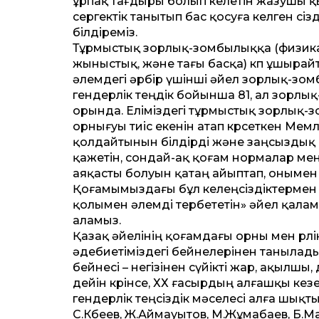
ұрпақ тағдыры болып келетін жазушы қ
сергектік танытып бас қосуға келген с
білдіреміз.
Тұрмыстық зорлық-зомбылыққа (физикал
жыныстық, және тағы басқа) көп ұшырайт
әлемдегі әрбір үшінші әйел зорлық-зомб
гендерлік теңдік бойынша 81, ал зорлық
орында. Еліміздегі тұрмыстық зорлық-з
орнығуы тиіс екенін атап көрсеткен Ме
қолдайтынын білдірді және заңсыздық п
қажетін, сондай-ақ қоғам нормалар м
аяқасты болуын қатаң айыптап, онымен б
Қоғамымыздағы бұл келеңсіздіктермен ж
қолымен әлемді тербететін» әйел қала
аламыз.
Қазақ әйелінің қоғамдағы орны мен рөлі
әдебиетіміздегі бейнелерінен танылад
бейнесі – негізінен сүйікті жар, ақылшы
дейін көрінсе, ХХ ғасырдың алғашқы кезең
гендерлік теңсіздік мәселесі алға шық
С.Көбеев, Ж.Аймауытов, М.Жұмабаев, Б.М