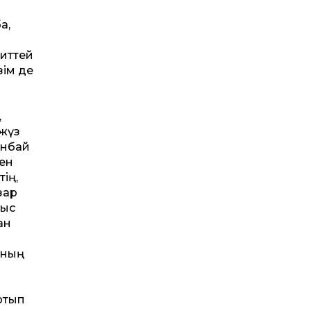
а,
титтей
зім де
,
 жүз
анбай
мен
ің,
зар
рыс
ан
ының
ртып