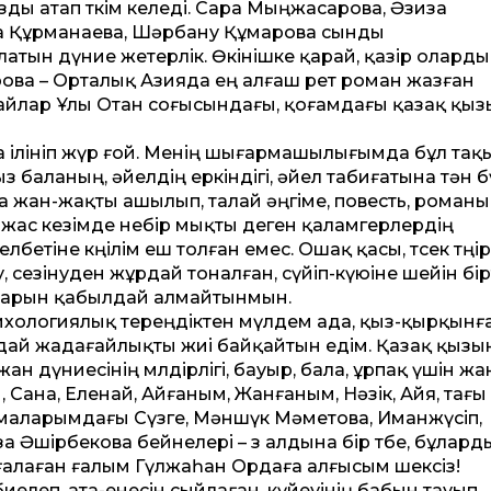
ды атап өткім келеді. Сара Мыңжасарова, Әзиза
па Құрманаева, Шәрбану Құмарова сынды
ын дүние жетерлік. Өкінішке қарай, қазір оларды к
рова – Орталық Азияда ең алғаш рет роман жазған
апайлар Ұлы Отан соғысындағы, қоғамдағы қазақ қы
ға ілініп жүр ғой. Менің шығармашылығымда бұл та
 баланың, әйелдің еркіндігі, әйел табиғатына тән б
а жан-жақты ашылып, талай әңгіме, повесть, роман
, жас кезімде небір мықты деген қаламгерлердің
тіне көңілім еш толған емес. Ошақ қасы, төсек төңіре
у, сезінуден жұрдай тоналған, сүйіп-күюіне шейін бір
аздарын қабылдай алмайтынмын.
ихологиялық тереңдіктен мүлдем ада, қыз-қырқынғ
ай жадағайлықты жиі байқайтын едім. Қазақ қыз
жан дүниесінің мөлдірлігі, бауыр, бала, ұрпақ үшін ж
й, Сана, Еленай, Айғаным, Жанғаным, Нәзік, Айя, тағы
маларымдағы Сүзге, Мәншүк Мәметова, Иманжүсіп,
ірбекова бейнелері ­­– өз алдына бір төбе, бұлард
ағалаған ғалым Гүлжаһан Ордаға алғысым шексіз!
иелеп, ата-енесін сыйлаған, күйеуінің бабын тауып,