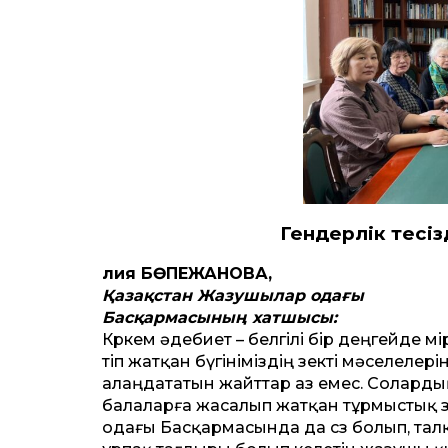
Гендерлік теңсі
Әлия БӨПЕЖАНОВА,
Қазақ­стан Жазушылар одағы
Басқармасының хатшысы:
Көркем әдебиет – белгілі бір деңгейде ө
өтіп жатқан бүгініміздің өзекті мәсел
алаңдататын жайттар аз емес. Солардың б
балаларға жасалып жатқан тұрмыстық 
одағы Басқармасында да сөз болып, тал