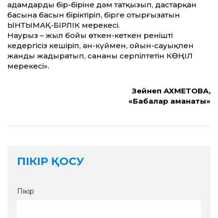
адамдардың бір-біріне дәм татқызып, дастарқан
басына басын біріктіріп, бірге отырғызатын
ЫНТЫМАҚ-БІРЛІК мерекесі.
Наурыз – жыл бойы өткен-кеткен ренішті
кедергісіз кешіріп, ән-күймен, ойын-сауықпен
жанды жадыратып, сананы серпілтетін КӨҢІЛ
мерекесі».
Зейнеп АХМЕТОВА,
«Бабалар аманаты»
ПІКІР ҚОСУ
Пікір