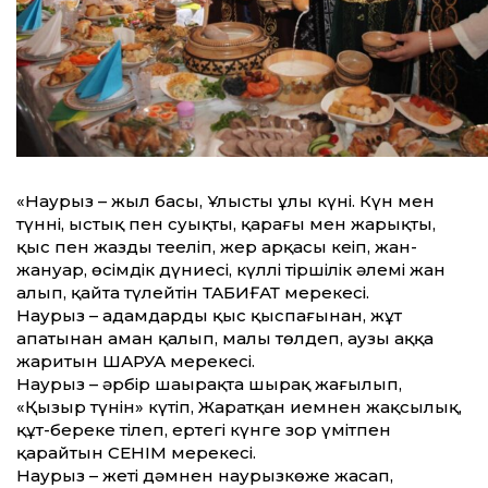
«Наурыз – жыл басы, Ұлыстың ұлы күні. Күн мен
түннің, ыстық пен суықтың, қараңғы мен жарықтың,
қыс пен жаздың теңеліп, жер арқасы кеңіп, жан-
жануар, өсімдік дүниесі, күллі тіршілік әлемі жан
алып, қайта түлейтін ТАБИҒАТ мерекесі.
Наурыз – адамдардың қыс қыспағынан, жұт
апатынан аман қалып, малы төлдеп, аузы аққа
жаритын ШАРУА мерекесі.
Наурыз – әрбір шаңырақта шырақ жағылып,
«Қызыр түнін» күтіп, Жаратқан иемнен жақсылық,
құт-береке тілеп, ертеңгі күнге зор үмітпен
қарайтын СЕНІМ мерекесі.
Наурыз – жеті дәмнен наурызкөже жасап,