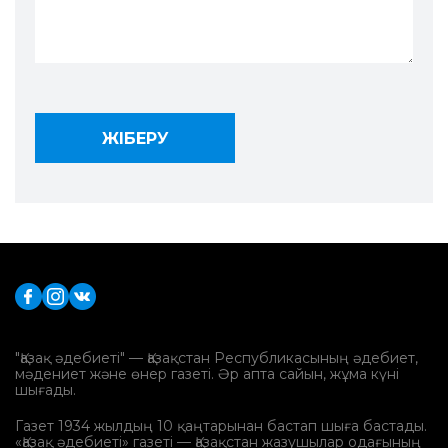
"Қазақ әдебиеті" — Қазақстан Республикасының әдебиет,
мәдениет және өнер газеті. Әр апта сайын, жұма күні
шығады.
Газет 1934 жылдың 10 қаңтарынан бастап шыға бастады.
«Қазақ әдебиеті» газеті — Қазақстан жазушылар одағының