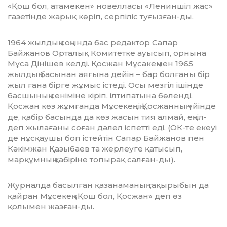
«Қош бол, атамекен» новелласы «Лениншіл жас»
газетінде жарық көріп, серпіліс туғызған-ды.
1964 жылдың соңында бас редактор Сапар
Байжанов Орталық Комитетке ауысып, орнына
Мұса Дінішев келді. Қосжан Мұсакеңмен 1965
жылдың басынан аяғына дейін – бар болғаны бір
жыл ғана бірге жұмыс істеді. Осы мезгіл ішінде
басшының сеніміне кіріп, ілти­патына бөленді.
Қосжан көз жұмғанда Мұсекеңнің Қосжанның үйінде
де, қабір басында да көз жасын тия алмай, еңкіл­
деп жылағаны соған дәлел іспетті еді. (ОК-те екеуі
де нұсқаушы боп істейтін Са­пар Байжанов пен
Кәкімжан Қазы­баев та жерлеуге қатысып,
марқұмның қабіріне топырақ салған-ды).
Журналда басылған қазанаманың та­қырыбын да
қайран Мұсекең «Қош бол, Қосжан» деп өз
қолымен жазған-ды.