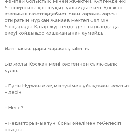
жәмпей болыстық. Мі­незі жібектей. Күлгенде екі
бетінің ұшы­на қос шұңқыр ұялайды екен. Қосжан
атал­мыш газеттің әдебиет, оған қарама-қар­сы
отыратын Нұрқан Жанаев мектеп бө­лімін
басқарады. Қатар жүргенде де, отыр­ғанда да
екеуі қойдың қос қоша­қа­ны­нан аумайды.
Әзіл-қалжыңдары жарасты, табиғи.
Бір жолы Қосжан мені көргеннен сылқ-сылқ
күліп:
– Бүгін Нұрқан екеуміз түнімен ұйық­таған жоқпыз,
– десін.
– Неге?
– Редакторымыз түні бойы әйелімен тө­белесіп
шықты…