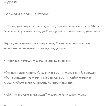
жү­реді.
Қосжанға соны айтсам:
– Е, ондайлар сирек қой, – дейтін жы­миып. – Мен
білсем, бұл жалғанда Сә­кеңдей кішіпейіл адам жоқ.
Бір күні жұмыста отырсам, Сансызбай маған
есіктен мойнын соза қарады да:
– Мұнда келші, – деді атымды атап.
Жүгіріп шықтым. Алдыма түсіп, жортып барады.
Жоғарыдан төменгі қабатқа түсіп, кабинетіне
кірдік. Орнына отырар-отырмастан:
– Әй, туысқаның қайда? – десін әй-шәй жоқ.