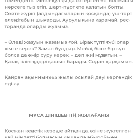
төмен­депті. Мінез-құлқы да өзгерген бе, болмашы
нәрсеге тыз етіп, шарт-пұрт ете қалатын бопты.
Сөйте жүріп (алдын­да­ғыларын қосқанда) үш-төрт
өлең кіта­бын шығарды. Аурулығына қарамай, рес­
торанда оларды жуамыз.
– Өлеңді жазуын жазамыз ғой. Бірақ түптің түбі олар
кімге керек? Заман бұл­дыр. Мейлі, бізге бір күн
болса да өмір сүру керек, – деп жиі мұңаятын. –
Қазақ ті­лінің қадірі қашып барады. Содан қор­қамын.
Қайран ақынның 1965 жылы осылай деуі көргендік
еді-ау…
МҰСА ДІНІШЕВТІҢ ЖЫЛАҒАНЫ
Қосжан кеңестік кезеңше айтқанда, өзіне жүктелген
қай міндетті болмасын қа­шанда абыроймен