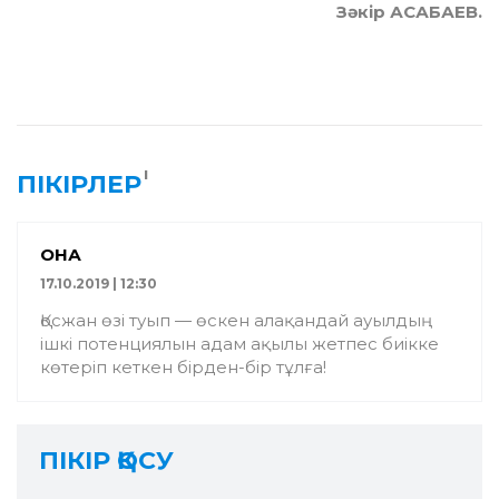
Зәкір АСАБАЕВ.
1
ПІКІРЛЕР
ҚОНАҚ
17.10.2019 | 12:30
Қосжан өзі туып — өскен алақандай ауылдың
ішкі потенциялын адам ақылы жетпес биікке
көтеріп кеткен бірден-бір тұлға!
ПІКІР ҚОСУ