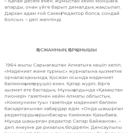
– Қалай десем екен, жұмыстан кейін моншаға
апарды, онан үйге барып де­мал­дық жақсылап.
Дархан адам ғой Сәкең. Редактор болса, сондай
болсын, – деп желпінді.
ҚОСЖАННЫҢ ҚОРҚЫНЫШЫ
1964 жылы Сарыағаштан Алматыға көшіп келіп,
«Мәдениет және тұрмыс» журналына қызметке
орналасқанымда, Қосжан осында мәдениет
бөлімінің меңгерушісі екен. Қатар жүріп, бірге
қызмет ете бастадық. Мұның алдында «Қазақстан
пионері» газетінен кейін Ал­маты облыстық
«Коммунизм туы» га­зетінде мәдениет бөлімін
басқарға­ны­нан хабардар едім. «Онда шақырған
редактордың орынбасары Кәкімжан Қазыбаев.
Мұнда шақырған редактор Сапар Байжанов», –
деп, екеуіне де ризалық білдіретін. Денсаулығы