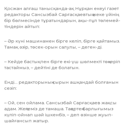
Қосжан алғаш танысқанда-ақ Нұр­қан екеуі газет
редакторы Сансызбай Сар­ғасқаевтың жеке үйінің
бір бөл­ме­сін­де тұратындарын, ақы-пұл төлемей­
тіндерін айтып:
– Әр күні машинамен бірге келіп, бір­ге қайтамыз.
Тамақ әзір, төсек-орын салу­лы, – деген-ді.
– Кейде бастықпен бірге екі-үш шөл­мек­ті төңкеріп
тастаймыз, – дейтіні де болатын.
Енді… редакторының сырын ашқан­дай болғанын
сезіп:
– Ой, сен ойлама. Сансызбай Сар­ғас­қаев жақсы
адам. Жеңгеміз де тамаша. Таңертең барлығымыз
күліп-ойнап шәй ішкенбіз, – деп өзінше жуып-
шай­ғансып жатыр.