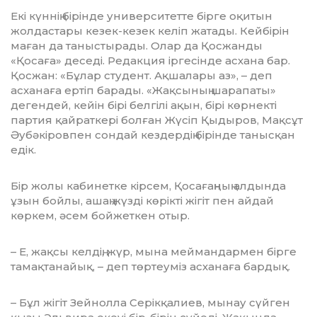
Екі күннің бірінде университетте бір­ге оқитын
жолдастары кезек-кезек ке­ліп жатады. Кейбірін
маған да таныс­ты­рады. Олар да Қосжанды
«Қосаға» де­седі. Редакция іргесінде асхана бар.
Қос­жан: «Бұлар студент. Ақшалары аз», – деп
асханаға ертіп барады. «Жақсының шарапаты»
дегендей, кейін бірі белгілі ақын, бірі көрнекті
партия қайраткері болған Жүсіп Қыдыров, Мақсұт
Әубәкі­ров­пен сондай кездердің бірінде таныс­қан
едік.
Бір жолы кабинетке кірсем, Қоса­ғаң­ның алдында
ұзын бойлы, ашаң жүзді кө­рікті жігіт пен айдай
көркем, әсем бой­жеткен отыр.
– Е, жақсы келдің, жүр, мына мей­ман­дармен бірге
тамақтанайық, – деп төр­теуміз асханаға бардық.
– Бұл жігіт Зейнолла Серікқалиев, мы­нау сүйген