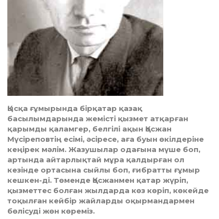
Қысқа ғұмырында бірқатар қазақ
басылымдарында жемісті қызмет атқарған
қарымды қаламгер, белгілі ақын Қосжан
Мүсіреповтің есімі, әсіресе, аға буын өкілдеріне
кеңірек мәлім. Жазушылар одағына мүше боп,
артында айтарлықтай мұра қалдырған ол
кезінде ортасына сыйлы боп, ғибратты ғұмыр
кешкен-ді. Төменде Қосжанмен қатар жүріп,
қызметтес болған жылдарда көз көріп, көкейде
тоқылған кейбір жайларды оқырмандармен
бөлісуді жөн көреміз.