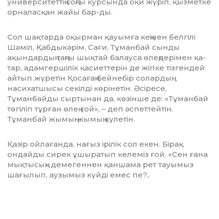
университеттің соңғы курсында оқи жүріп, қызметке
орналасқан жайы бар-ды.
Сол шақтарда оқырман қауымға кеңі­нен белгілі
Шәміл, Қабдыкәрім, Сағи, Тұманбай сынды
ақындардың таң­ғы шықтай балауса өлеңдерімен қа­
тар, адамгершілік қасиеттерін де жіпке тізгендей
айтып жүретін Қосағаң бейне­бір солардың
насихатшысы секілді кө­рінетін. Әсіресе,
Тұманбайды сыртынан да, көзінше де: «Тұманбай
төгіліп тұрған өлең ғой», – деп әспеттейтін.
Тұманбай жымың-жымың күлетін.
Қазір ойлағанда, нағыз ірілік сол екен. Бірақ
ондайды сирек ұшыратып ке­леміз ғой. «Сен ғана
мықтысың» демегеннен қаншама рет тауымыз
шағылып, аузымыз күйді емес пе?..