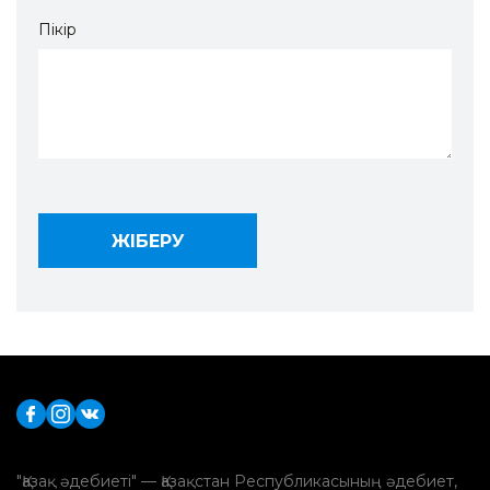
Пікір
"Қазақ әдебиеті" — Қазақстан Республикасының әдебиет,