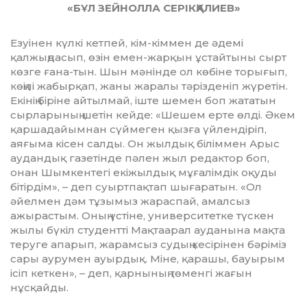
«БҰЛ ЗЕЙНОЛЛА СЕРІКҚАЛИЕВ»
Езуінен күлкі кетпей, кім-кіммен де әдемі
қалжыңдасып, өзін емен-жарқын ұстайтыны сырт
көзге ғана-тын. Шын мә­нінде ол көбіне торығып,
көңілі жа­быр­қап, жаны жаралы тәрізденіп жүре­тін.
Екінің біріне айтылмай, іште шемен боп жататын
сырларының шетін кейде: «Шешем ерте өлді. Әкем
қаршадайымнан сүймеген қызға үйлендіріп,
аяғыма кі­сен салды. Он жылдық біліммен Арыс
ау­дандық газетінде пәлен жыл редактор боп,
онан Шымкентегі екіжылдық мұ­ға­лімдік оқуды
бітірдім», – деп суырт­пақ­тап шығаратын. «Ол
әйелмен дәм тұ­зы­мыз жараспай, амалсыз
ажырас­тым. Оның үстіне, университетке түскен
жылы бүкіл студентті Мақтаарал ауда­ны­на мақта
теруге апарып, жарамсыз су­дың кесірінен бәріміз
сары аурумен ауы­рдық. Міне, қарашы, бауырым
ісіп кет­кен», – деп, қарнының төменгі жа­ғын
нұсқайды.