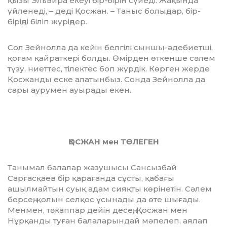
қызы Эльвира екеуі бір-бі­рін сүйеді. Жақында
үйленеді, – деді Қос­жан. – Таныс болыңдар, бір-
біріңді бі­ліп жүріңдер.
Сол Зейнолла да кейін белгілі сын­шы-әдебиетші,
қоғам қайраткері болды. Өмірден өткенше сәлем
түзу, ниеттес, тілектес боп жүрдік. Көрген жерде
Қос­жан­ды еске алатынбыз. Сонда Зейнолла да
сары аурумен ауырады екен.
ҚОСЖАН мен ТӨЛЕГЕН
Танымал балалар жазушысы Сансыз­бай
Сарғасқаев бір қарағанда сұсты, қа­бағы
ашылмайтын суық адам сияқты кө­рінетін. Сәлем
берсең, қолын селқос ұсынады да өте шығады.
Менмен, тәкап­пар дейін десең, Қосжан мен
Нұрқанды ту­ған балаларындай мәпелеп, аялап