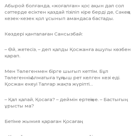
Абырой болғанда, «жоғалған» қос ақын дәл сол
сәттерде есіктен қаздай тізіліп кіре берді де, Сәкеңе
кезек-кезек қол ұсынып амандаса бастады.
Көздері қанталаған Сансызбай:
– Өй, жетесіз, – деп қалды Қосжанға ашулы көзбен
қарап.
Мен Төлегенмен бірге шығып кеттім. Бұл
Төлегеннің Алматыға тұңғыш рет келген кезі еді.
Қосжан екеуі Талғар жақ­та жүріпті…
– Қал қалай, Қосаға? – деймін ертеңіне. – Бастығың
ұрысты ма?
Бетіме жымия қараған Қосағаң: