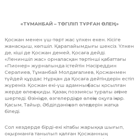
«ТҰМАНБАЙ – ТӨГІЛІП ТҰРҒАН ӨЛЕҢ»
Қосжан менен үш-төрт жас үлкен екен. Кісіге
жанасқыш, көпшіл. Қара­пайым­дығы шексіз. Үлкен
де, кіші де Қос­жан демей, Қосаға дейді.
«Лениншіл жас» орналасқан төртінші қабаттағы
«Пио­нер» журналында істейтін Нәсі­ред­дин
Серәлиев, Тұманбай Молдаға­лиев, Қосжанмен
түйдей құрдас Нұрқан да Қосаға дейтіндерін естіп
жүреміз. Қос­жан екі-үш адамның басы қосылған
жер­де өлең оқиды. Қазақ поэзиясы тура­лы әңгіме
шертеді. Өзінің де, өзгелердің де өлеңін оқуға іңкәр.
Қасым, Тайыр, Әбділдәнің көп өлеңдерін жатқа
біледі.
Сол кездерде бірді-екі кітабы жарық­қа шығып,
оқырманға танылып қалған Қосжанның