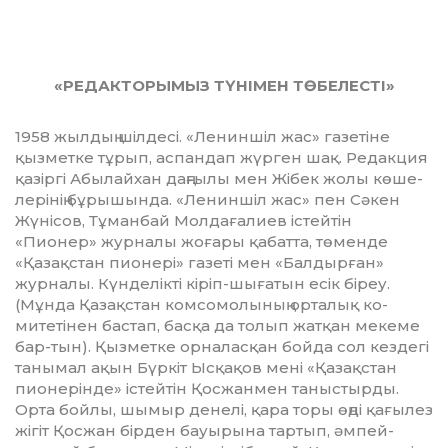
«РЕДАКТОРЫМЫЗ ТҮНІМЕН ТӨБЕЛЕСТІ»
1958 жылдың шілдесі. «Лениншіл жас» газетіне
қызметке тұрып, аспандап жүр­ген шақ. Редакция
қазіргі Абылайхан даңғылы мен Жібек жолы кө­ше­
ле­рі­нің бұрышында. «Лениншіл жас» пен Сәкен
Жүнісов, Тұманбай Молдағалиев іс­тейтін
«Пионер» журналы жоғары қа­бат­та, төменде
«Қазақстан пионері» га­зе­ті мен «Балдырған»
журналы. Күн­де­лікті кіріп-шығатын есік біреу.
(Мұнда Қа­зақстан комсомолының орталық ко­
митетінен бастап, басқа да толып жатқан мекеме
бар-тын). Қызметке орналасқан бойда сол кездегі
танымал ақын Бүркіт Ысқақов мені «Қазақстан
пионерінде» істейтін Қосжанмен таныстырды.
Орта бойлы, шымыр денелі, қара торы өңді қа­ғылез
жігіт Қосжан бірден бауырына тар­тып, әмпей-