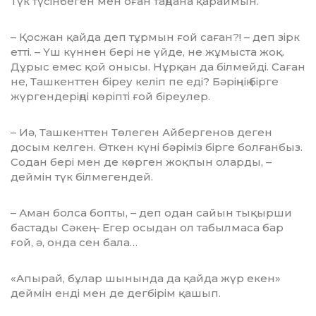
Түк түсінбеген мен оған таңдана қараймын.
– Қосжан қайда деп тұрмын ғой саған?! – деп зірк
етті. – Үш күннен бері не үйде, не жұмыста жоқ.
Дұрыс емес қой онысы. Нұрқан да білмейді. Саған
не, Ташкенттен біреу келіп пе еді? Бәріңнің бірге
жүргендеріңді көріпті ғой біреулер.
– Иә, Ташкенттен Төлеген Айбергенов деген
досым келген. Өткен күні бәріміз бірге болғанбыз.
Содан бері мен де көрген жоқпын оларды, –
деймін түк білмегендей.
– Аман болса бопты, – деп одан сайын тықырши
бастады Сәкең. – Егер осыдан ол табылмаса бар
ғой, ә, онда сен бала…
«Апырай, бұлар шынында да қайда жүр екен»
деймін енді мен де дегбірім қашып.