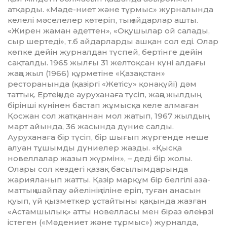
атқарды. «Мәде-ниет және тұрмыс» журналында
келелі мәселелер көтеріп, тың айдарлар ашты.
«Жирен жаман әдеттен», «Оқушылар ой салады,
сыр шертеді», т.б айдарларды ашқан сол еді. Олар
көпке дейін журналдан түспей, бертінге дейін
сақталды. 1965 жылғы 31 желтоқсан күні алдағы
жаңа жыл (1966) құрметіне «Қазақстан»
ресторанында (қазіргі «Жетісу» қо­нақүйі) дәм
таттық. Ертеңінде ауруха­наға түсіп, жаңа жылдың
бірінші күнінен бастап жұмысқа келе алмаған
Қосжан сол жатқаннан мол жатып, 1967 жылдың
март айында, 36 жасында дүние салды.
Ауруханаға бір түсіп, бір шығып жүр­генде неше
алуан тұшымды дүниелер жаз­ды. «Қысқа
новеллалар жазып жүр­мін», – деді бір жолы.
Олары сол кездегі қазақ басылымдарында
жарияланып жатты. Қазір марқұм бір белгілі аза­
маттың шайпау әйелінің тіліне еріп, ту­ған анасын
қуып, үй қызметкер ұстайтыны қақында жазған
«Астам­шылық» атты новелласы мен біраз өлеңі өзі
істеген («Мәдениет және тұрмыс») жур­налда,