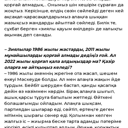
қорғай алмадық… Онымыз үшін кешірім сұраған да
жоқпыз. Керісінше, елдің сөзін сөйлейді деген кей
ақсақал-қарасақалдарымыз алаңға шыққан
жазықсыз жандарды айыптай сөйледі. Билік те,
сұхбат берген «зиялы қауым өкілдері» де халықты
ақымақ деп санады.
– Зиялылар 1986 жылы жастарды, 2011 жылы
мұнайшыларды қорғай алмады дедіңіз ғой. Ал
2022 жылы қорғап қала алдыңыздар ма? Қазір
оларға не айтқыңыз келеді?
– 1986 жылы әкемнің жүрегіне ота жасап, шешем
екеуі Мәскеуде болды. Ал мен алаңға жақын үйде
тұрдым. Бейбіт шеруден бастап, қанды қасапқа
дейін өз көзіммен көрдім. Бірақ алаңға шығып,
ашық қарсы тұруға батылым жетпеді. Өйткені
болашағымды ойладым. Алаңға шықсам,
партиядан шығарар еді, сөйтіп, ертеңге деген
үмітімнің шырағы сөнер еді. Қолымнан келген
жалғыз іс – жиырма беске тарта адамды пәтеріме
кіргізіп, есікті құлыптап алдым. Әрине, қорқақтық…