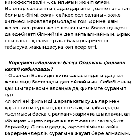
кинофестивалінің сыйлығын жеңіп алған.
Әр өнер саласының адамдарының өзіне ғана тән
болмыс-бітімі, соған сәйкес сол саланың жеке
әңгімесі, мәселелері болады ғой. Әрине, өзім
жақсы оқырман және жанашыры болғандықтан
да әдебиет­ті білмеймін деп айта алмаймын. Бірақ
осы сапар қаламгер аға-бауырлармен тіл
табысуға, жақындасуға көп әсер ет­ті.
– Көрермен «Болмысы басқа Оралхан» фильмін
қалай қабылдады?
– Оралхан Бөкейдің кино саласындағы даңғыл
жолы енді басталады деп ойлаймын. Себебі оның
қай шығармасын алсаңыз да, фильмге сұранып
тұр.
Ал әлгі екі фильмді шараға қатысушылар мен
қарапайым тұрғындар өте жақсы қабылдады.
«Болмысы басқа Оралхан» жарияға шықпаған, ал
«Өліара» сирек көрсетілген – жалпы халық біле
бермейді. Фильмдердің көрсетілімінен кейін
көрермендердің сұрағына жауап бере алмадым.