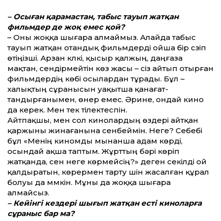
– Осыған қарамастан, табыс тауып жатқан
фильмдер де жоқ емес қой?
– Оны жоққа шығара алмаймыз. Алайда табыс
тауып жатқан отандық фильмдерді ойша бір сүзіп
өтіңізші. Арзан күлкі, қысыр қалжың, даңғаза
мақтан, сендірмейтін көз жасы – сіз айтып отырған
фильмдердің көбі осылардан тұрады. Бұл –
халықтың сұранысын уақытша қанағат­
тандырғанымен, өнер емес. Әрине, ондай кино
да керек. Мен тек тілектеспін.
Айтпақшы, мен сол кинолардың өздері айтқан
қаржыны жинағанына сенбеймін. Неге? Себебі
бұл «Менің киномды мынанша адам көрді,
осындай ақша таптым. Жұрт­тың бәрі көріп
жатқанда, сен неге көрмейсің?» деген секілді ой
қалдыратын, көрермен тарту үшін жасалған құрал
болуы да мүмкін. Мұны да жоққа шығара
алмайсыз.
– Кейінгі кездері шығып жатқан есті киноларға
сұраныс бар ма?