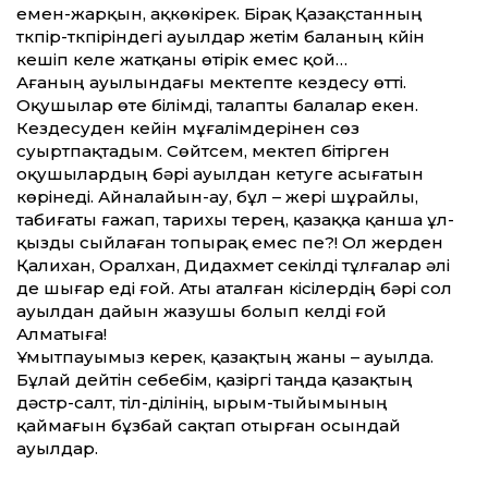
емен-жарқын, ақкөкірек. Бірақ Қазақстанның
түкпір-түкпіріндегі ауылдар жетім баланың күйін
кешіп келе жатқаны өтірік емес қой…
Ағаның ауылындағы мектепте кез­десу өт­ті.
Оқушылар өте білімді, талапты балалар екен.
Кездесуден кейін мұғалімдерінен сөз
суыртпақтадым. Сөйтсем, мектеп бітірген
оқушылардың бәрі ауылдан кетуге асығатын
көрінеді. Айналайын-ау, бұл – жері шұрайлы,
табиғаты ғажап, тарихы терең, қазаққа қанша ұл-
қызды сыйлаған топырақ емес пе?! Ол жерден
Қалихан, Оралхан, Дидахмет секілді тұлғалар әлі
де шығар еді ғой. Аты аталған кісілердің бәрі сол
ауылдан дайын жазушы болып келді ғой
Алматыға!
Ұмытпауымыз керек, қазақтың жаны – ауылда.
Бұлай дейтін себебім, қазіргі таңда қазақтың
дәстүр-салт, тіл-ділінің, ырым-тыйымының
қаймағын бұзбай сақтап отырған осындай
ауылдар.