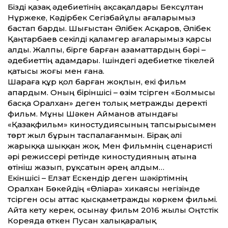
Бізді қазақ әдебиетінің ақсақалдары Бексұлтан
Нұржеке, Кәдірбек Сегізбайұлы ағаларымыз
бастап барды. Шығыстан Әлібек Асқаров, Әлібек
Қаңтарбаев секілді қаламгер ағаларымыз қарсы
алды. Жалпы, бірге барған азамат­тардың бәрі –
әдебиет­тің адамдары. Ішіндегі әдебиетке тікелей
қатысы жоғы мен ғана.
Шараға құр қол барған жоқпын, екі фильм
апардым. Оның біріншісі – өзім түсірген «Болмысы
басқа Оралхан» деген толық метражды деректі
фильм. Мұны Шәкен Айманов атындағы
«Қазақфильм» киностудиясының тапсырысымен
төрт жыл бұрын таспалағанмын. Бірақ әлі
жарыққа шыққан жоқ. Мен фильмнің сценаристі
әрі режиссері ретінде киностудияның атына
өтініш жазып, рұқсатын әрең алдым…
Екіншісі – Елзат Ескендір деген шәкіртімнің
Оралхан Бөкейдің «Өліара» хикаясы негізінде
түсірген осы ат­тас қысқаметражды көркем фильмі.
Айта кету керек, осынау фильм 2016 жылы Оңтүстік
Кореяда өткен Пусан халықаралық