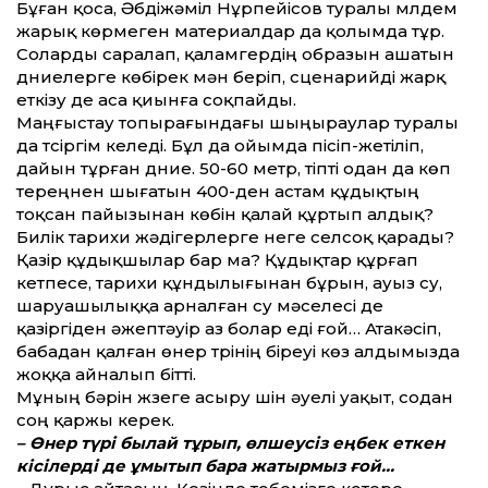
Бұған қоса, Әбдіжәміл Нұрпейісов туралы мүлдем
жарық көрмеген материалдар да қолымда тұр.
Соларды саралап, қаламгердің образын ашатын
дүниелерге көбірек мән беріп, сценарийді жарқ
еткізу де аса қиынға соқпайды.
Маңғыстау топырағындағы шыңыраулар туралы
да түсіргім келеді. Бұл да ойымда пісіп-жетіліп,
дайын тұрған дүние. 50-60 метр, тіпті одан да көп
тереңнен шығатын 400-ден астам құдықтың
тоқсан пайызынан көбін қалай құртып алдық?
Билік тарихи жәдігерлерге неге селсоқ қарады?
Қазір құдықшылар бар ма? Құдықтар құрғап
кетпесе, тарихи құндылығынан бұрын, ауыз су,
шаруашылыққа арналған су мәселесі де
қазіргіден әжептәуір аз болар еді ғой… Атакәсіп,
бабадан қалған өнер түрінің біреуі көз алдымызда
жоққа айналып біт­ті.
Мұның бәрін жүзеге асыру үшін әуелі уақыт, содан
соң қаржы керек.
– Өнер түрі былай тұрып, өлшеу­сіз еңбек еткен
кісілерді де ұмытып бара жатырмыз ғой…