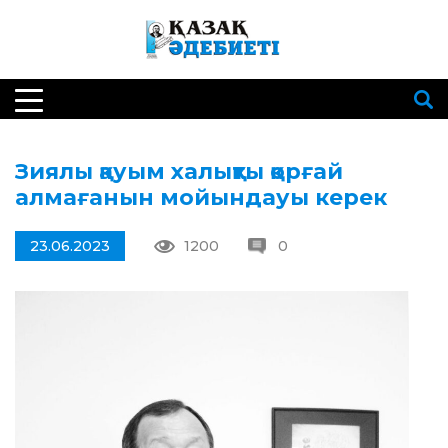
Зиялы қауым халықты қорғай
алмағанын мойындауы керек
23.06.2023
1200
0