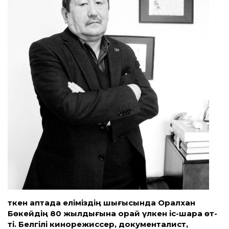
ткен аптада еліміздің шығысында Оралхан
Ө
Бөкейдің 80 жылдығына орай үлкен іс-шара өт­
ті. Белгілі кинорежиссер, документалист,