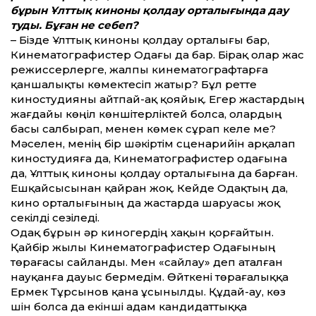
бұрын Ұлт­тық киноны қолдау орталығында дау
туды. Бұған не себеп?
– Бізде Ұлт­тық киноны қолдау орталығы бар,
Кинематографистер Одағы да бар. Бірақ олар жас
режиссерлерге, жалпы кинематографтарға
қаншалықты көмектесіп жатыр? Бұл рет­те
киностудия­ны айтпай-ақ қояйық. Егер жастардың
жағдайы көңіл көншітерліктей болса, олардың
басы салбырап, менен көмек сұрап келе ме?
Мәселен, менің бір шәкіртім сценарийін арқалап
киностудияға да, Кинематографистер одағына
да, Ұлт­тық киноны қолдау орталығына да барған.
Ешқайсысынан қайран жоқ. Кейде Одақтың да,
кино орталығының да жастарда шаруасы жоқ
секілді сезіледі.
Одақ бұрын әр киногердің хақын қорғайтын.
Қайбір жылы Кинематографистер Одағының
төрағасы сайланды. Мен «сайлау» деп аталған
науқанға дауыс бермедім. Өйткені төрағалыққа
Ермек Тұрсынов қана ұсынылды. Құдай-ау, көз
үшін болса да екінші адам кандидат­тыққа