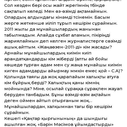
Сол кезден бері осы жайт жүрегімнің түбінде
сақталып келеді. Мен өз-өзімді ақтамаймын.
Олардың алдындағы кінәмді түсінемін. Басым
жерге жеткенше иіліп тұрып кешірім сұраймын.
2011 жылы да мұнайшылардың жанынан
табылмадым. Алайда сұхбат аламын, пікіріңді
жариялаймын деп келген журналистерге сөзімді
ашық айт­тым. «Жаңаөзен-2011-ді» кім жасады?
Арнайы мұнайшылардың киімін киіп
арандатқандарды кім жіберді (алты ай бойы
көшеде тұрған адам мен су жаңа мұнайшы киімін
киген адамдарды айыр­мау мүмкін емес қой – С.А)?
Қолында таяғы да жоқ қарапайым халықты атуға
кім бұйрық берді? Халықтың қаны кімнің
мойнында? Міне, осылай сұраққа сұрақпен жауап
беруден тан­бадым. Бұны өзімді-өзім ақтайын
деген оймен айтып отырғаным жоқ…
Мұнайшылардан, халқымнан тағы бір кешірім
сұраймын.
Кешегі «Қаңтар қырғынының» да шындығы
ашылған жоқ. «Бәрін Мәсімов ұйымдастырды»