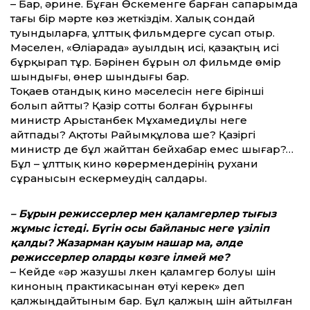
– Бар, әрине. Бұған Өскеменге барған сапарымда
тағы бір мәрте көз жеткіздім. Халық сондай
туындыларға, ұлт­тық фильмдерге сусап отыр.
Мәселен, «Өліарада» ауылдың исі, қазақтың исі
бұрқырап тұр. Бәрінен бұрын ол фильмде өмір
шындығы, өнер шындығы бар.
Тоқаев отандық кино мәселесін неге бірінші
болып айт­ты? Қазір сот­ты болған бұрынғы
министр Арыстанбек Мұхамедиұлы неге
айтпады? Ақтоты Райымқұлова ше? Қазіргі
министр де бұл жайт­тан бейхабар емес шығар?…
Бұл – ұлт­тық кино көрермендерінің рухани
сұранысын ескермеудің салдары.
– Бұрын режиссерлер мен қаламгерлер тығыз
жұмыс істеді. Бүгін осы байланыс неге үзіліп
қалды? Жазарман қауым нашар ма, әлде
режиссерлер оларды көзге ілмей ме?
– Кейде «әр жазушы үлкен қаламгер болуы үшін
киноның практикасынан өтуі керек» деп
қалжыңдайтыным бар. Бұл қалжың үшін айтылған