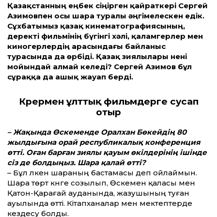
Қазақстанның еңбек сіңірген қайраткері Сергей
Азимовпен осы шара туралы әңгімелескен едік.
Сұхбатымыз қазақ кинематографиясының,
деректі фильмінің бүгінгі хәлі, қаламгерлер мен
киногерлердің арасындағы байланыс
турасында да өрбіді. Қазақ зиялылары нені
мойындай алмай келеді? Сергей Азимов бұл
сұраққа да ашық жауап берді.
Көрермен ұлт­тық фильмдерге сусап
отыр
– Жақында Өскеменде Оралхан Бөкейдің 80
жылдығына орай республикалық конференция
өт­ті. Оған барған зиялы қауым өкілдерінің ішінде
сіз де болдыңыз. Шара қалай өт­ті?
– Бұл үлкен шараның бастамасы деп ойлаймын.
Шара төрт күнге созылып, Өскемен қаласы мен
Қатон-Қарағай ауданында, жазушының туған
ауылында өт­ті. Кітапханалар мен мектептерде
кездесу болды.