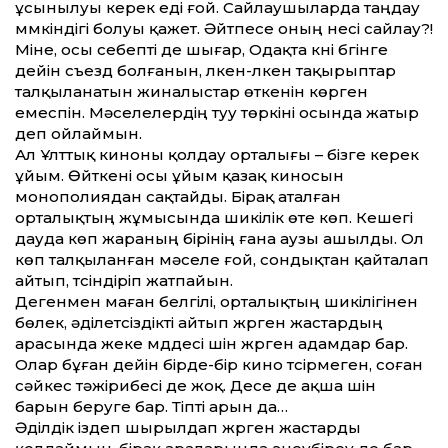
ұсынылуы керек еді ғой. Сайлаушыларда таңдау
мүмкіндігі болуы қажет. Әйтпесе оның несі сайлау?!
Міне, осы себепті де шығар, Одақта күні бүгінге
дейін съезд болғанын, үлкен-үлкен тақырыптар
талқыланатын жиналыстар өткенін көрген
емеспін. Мәселелердің туу төркіні осында жатыр
деп ойлаймын.
Ал Ұлт­тық киноны қолдау орталығы – бізге керек
ұйым. Өйткені осы ұйым қазақ киносын
монополиядан сақтайды. Бірақ аталған
орталықтың жұмысында шикілік өте көп. Кешегі
дауда көп жараның бірінің ғана аузы ашылды. Ол
көп талқыланған мәселе ғой, сондықтан қайталап
айтып, түсіндіріп жатпайын.
Дегенмен маған белгілі, орталықтың шикілігінен
бөлек, әділетсіздікті айтып жүрген жастардың
арасында жеке мүддесі үшін жүрген адамдар бар.
Олар бұған дейін бірде-бір кино түсірмеген, соған
сәйкес тәжірибесі де жоқ. Десе де ақша үшін
барын беруге бар. Тіпті арын да…
Әділдік іздеп шырылдап жүрген жастарды