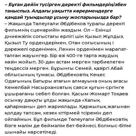
– Бұған дейін түсірген деректі фильмдеріңізбен
таныспыз. Алдағы уақыт­та көрермендерге
қандай туындылар ұсыну жоспарыңызда бар?
– Жақында Төлеуғали Әбдібеков туралы деректі
фильмнің сценарийін жаздым. Ол – Екінші
дүниежүзілік соғыстағы ерлігі үшін Қызыл Жұлдыз,
Қызыл Ту ордендерімен, Отан соғысының I
дәрежелі орденімен, Ленин орденімен марапат­
талған жауынгер. Бір өзі 400-ге тарта жаудың
көзін жойып, 30-дан астам мерген тәрбиелеген
теңдессіз мерген. Бұрынғы Семей, қазіргі Абай
облысының тумасы. Әбдібековтің Кеңес
Одағының Батыры атағын алмауына оның ағасы
Кемелбай Насырхановтың саяси қуғын-сүргінге
ұшырағаны себеп болған. Қасым-Жомарт Тоқаев
осынау даңқты ұлды жақында «Халық
қаһарманы» деп жариялады. Қаржылық жағынан
қолдау тапсам, кезек күт­тірмей түсіремін деп
ойлаймын. Бұл фильмде Төлеуғали Әбдібековтің
бізге мәлім де беймәлім бет-бейнесі, болмыс-бітімі
шынайы көрсетіледі.