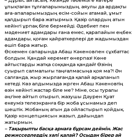
– Дұрыс айтасың. Кезінде төбемізге көтере
ұлықтаған тұлғаларымыздың, аяулы да ардақты
аға-апаларымыздың есім-сойын атамай, ұмыт
қалдырып бара жатырмыз. Қазір олардың атын
кейінгі ұрпақ біле бермейді. Әдебиет пен
мәдениет адамдары ғана емес, қарапайым еңбек
адамдары, қоғам қайраткерлері де жадымыздан
өшіп бара жатыр.
Өскемен сапарында Абаш Кәкеновпен сұхбат­тас
болдым. Қандай керемет өнерпаз! Көне
айтыстарды жатқа соққанда қандай! Өзінің
суырып салмалығы таңғалмасыңа қоя ма?! Ән
салғанда, жыр жырлағанда қалай арқаланып
кетеді. Көз алдымызда жүрген Абаш Кәкеновтің
өзін кейінгі жастар біле ме? Міне, осы туралы
әңгіме айтып отырып, жазушы Дәурен Қуат
екеуміз телеэкранға бір жоба ұсынамыз деп
шештік. Жобаның атын да ойластырып қойдық.
Қазір концепциясын жазып, дайындап
жатырмын.
– Тақырыпты басқа арнаға бұрсам деймін. Жас
режиссерлердің хәлі қалай? Осыдан бірер ай