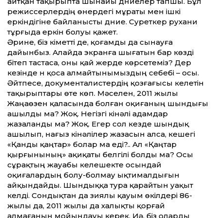
айтқан тақырыпта шынайы дүниелер тапшы. Бұл
режиссерлердің өнердегі мұраты мен ішкі
еркіндігіне байланысты дүние. Суреткер рухани
тұрғыда еркін болуы қажет.
Әрине, біз үкімет­ті де, қоғамды да сынауға
дайынбыз. Алайда экранға шығатын бар көзді
бітеп тастаса, оны қай жерде көрсетеміз? Дер
кезінде үн қоса алмайтынымыздың себебі – осы.
Әйтпесе, документалистердің қозғағысы келетін
тақырыптары өте көп. Мәселен, 2011 жылы
Жаңаөзен қаласында болған оқиғаның шындығы
ашылды ма? Жоқ. Негізгі кінәлі адамдар
жазаланды ма? Жоқ. Егер сол кезде шындық
ашылып, нағыз кінәлілер жазасын алса, кешегі
«Қанды қаңтар» болар ма еді?.. Ал «Қаңтар
қырғынының» ақиқаты белгілі болды ма? Осы
сұрақтың жауабы келешекте осындай
оқиғалардың болу-болмау ықтималдығын
айқындайды. Шындыққа тура қарайтын уақыт
келді. Сондықтан да зиялы қауым өкілдері 86-
жылы да, 2011 жылы да халықты қорғай
алмағанын мойындауы керек. Иә, біз оларды