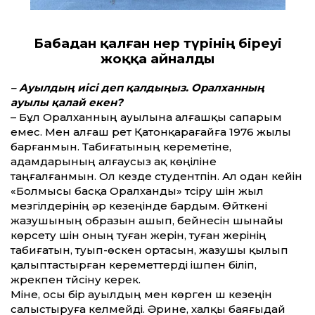
Бабадан қалған өнер түрінің біреуі
жоққа айналды
– Ауылдың иісі деп қалдыңыз. Оралханның
ауылы қалай екен?
– Бұл Оралханның ауылына алғашқы сапарым
емес. Мен алғаш рет Қатонқарағайға 1976 жылы
барғанмын. Табиғатының кереметіне,
адамдарының алғаусыз ақ көңіліне
таңғалғанмын. Ол кезде студентпін. Ал одан кейін
«Болмысы басқа Оралханды» түсіру үшін жыл
мезгілдерінің әр кезеңінде бардым. Өйткені
жазушының образын ашып, бейнесін шынайы
көрсету үшін оның туған жерін, туған жерінің
табиғатын, туып-өскен ортасын, жазушы қылып
қалыптастырған керемет­терді ішпен біліп,
жүрекпен түйсіну керек.
Міне, осы бір ауылдың мен көрген үш кезеңін
салыстыруға келмейді. Әрине, халқы баяғыдай