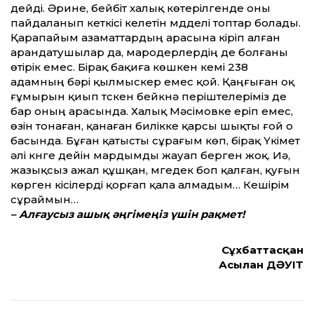
дейді. Әрине, бейбіт халық көтерілгенде оны
пайдаланып кеткісі келетін мүдделі топтар болады.
Қарапайым азамат­тардың арасына кіріп алған
арандатушылар да, мародерлердің де болғаны
өтірік емес. Бірақ бақиға көшкен кемі 238
адамның бәрі қылмыскер емес қой. Қаңғыған оқ
ғұмырын қиып түскен бейкүнә періштелеріміз де
бар оның арасында. Халық Мәсімовке еріп емес,
өзін тонаған, қанаған билікке қарсы шықты ғой о
басында. Бұған қатысты сұрағым көп, бірақ Үкімет
әлі күнге дейін мардымды жауап берген жоқ. Иә,
жазықсыз ажал құшқан, мүгедек боп қалған, қуғын
көрген кісілерді қорғап қала алмадым… Кешірім
сұраймын…
– Алғаусыз ашық әңгімеңіз үшін рақмет!
Сұхбат­тасқан
Асылан ДӘУІТ