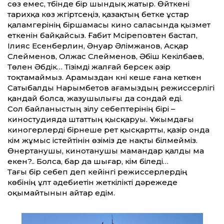
сөз емес, түбінде бір шындық жатыр. Өйткені
тарихқа көз жүгіртсеңіз, қазақтың бетке ұстар
қаламгерінің біршамасы кино саласында қызмет
еткенін байқайсыз. Ғабит Мүсіреповтен бастап,
Ілияс Есенберлин, Әнуар Әлімжанов, Асқар
Сүлейменов, Олжас Сүлейменов, Әбіш Кекілбаев,
Төлен Әбдік… Тізімді жалғай берсек әзір
тоқтамаймыз. Арамыздан күні кеше ғана кеткен
Сатыбалды Нарымбетов ағамыздың режиссерлігі
қандай болса, жазушылығы да сондай еді.
Сол байланыстың үзілу себептерінің бірі –
киностудияда штат­тың қысқар­уы. Ұжымдағы
киногерлерді бірнеше рет қысқарт­ты, қазір онда
кім жұмыс істейтінін өзіміз де нақты білмейміз.
Өнертанушы, кинотанушы мамандар қалды ма
екен?.. Болса, бар да шығар, кім біледі…
Тағы бір себеп деп кейінгі режиссерлердің
көбінің ұлт әдебиетін жеткілікті дәрежеде
оқымайтынын айтар едім.