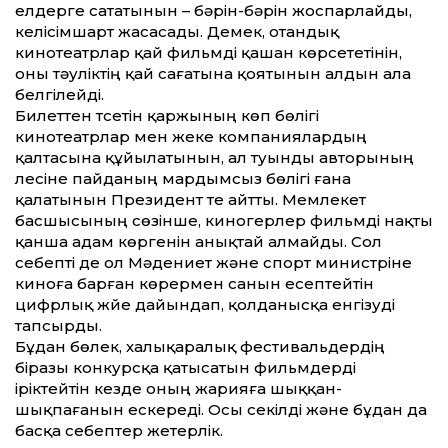
елдерге сататынын – бәрін-бәрін жоспарлайды,
келісімшарт жасасады. Демек, отандық
кинотеатрлар қай фильмді қашан көрсететінін,
оны тәуліктің қай сағатына қоятынын алдын ала
белгілейді.
Билет­тен түсетін қаржының көп бөлігі
кинотеатрлар мен жеке компаниялардың
қалтасына құйылатынын, ал туынды авторының
үлесіне пайданың мардымсыз бөлігі ғана
қалатынын Президент те айт­ты. Мемлекет
басшысының сөзінше, киногерлер фильмді нақты
қанша адам көргенін анықтай алмайды. Сол
себепті де ол Мәдениет және спорт министріне
киноға барған көрермен санын есептейтін
цифрлық жүйе дайындап, қолданысқа енгізуді
тапсырды.
Бұдан бөлек, халықаралық фестиваль­дердің
біразы конкурсқа қатысатын фильмдерді
іріктейтін кезде оның жарияға шыққан-
шықпағанын ескереді. Осы секілді және бұдан да
басқа себептер жетерлік.