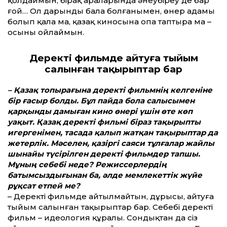
қолдаймын, бірақ араларында әнеубіреу де бар
ғой… Ол дарынды бала болғанымен, өнер адамы
болып қала ма, қазақ киносына опа таптыра ма –
осыны ойлаймын.
Деректі фильмде айтуға тыйым
салынған тақырыптар бар
– Қазақ топырағына деректі фильмнің келгеніне
бір ғасыр болды. Бұл пайда бола салысымен
қарқынды дамыған кино өнері үшін өте көп
уақыт. Қазақ деректі фильмі біраз тақырыпты
игергенімен, тасада қалып жатқан тақырыптар да
жетерлік. Мәселен, қазіргі саяси тұлғалар жайлы
шынайы түсірілген деректі фильмдер тапшы.
Мұның себебі неде? Режиссерлердің
батымсыздығынан ба, әлде мемлекет­тік жүйе
рұқсат етпей ме?
– Деректі фильмде айтылмайтын, дұрысы, айтуға
тыйым салынған тақырыптар бар. Себебі деректі
фильм – идеология құралы. Сондықтан да сіз