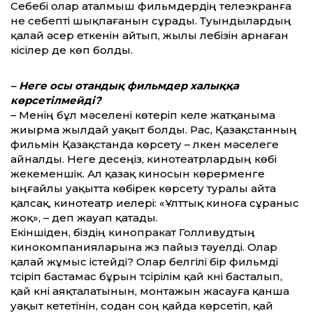
Себебі олар аталмыш фильм­дердің телеэкранға
не себепті шықпағанын сұрады. Туындылардың
қалай әсер еткенін айтып, жылы лебізін арнаған
кісілер де көп болды.
– Неге осы отандық фильмдер халыққа
көрсетілмейді?
– Менің бұл мәселені көтеріп келе жатқаныма
жиырма жылдай уақыт болды. Рас, Қазақстанның
фильмін Қазақстанда көрсету – үлкен мәселеге
айналды. Неге десеңіз, кинотеатрлардың көбі
жекеменшік. Ал қазақ киносын көрерменге
ыңғайлы уақыт­та көбірек көрсету туралы айта
қалсақ, кинотеатр иелері: «Ұлт­тық киноға сұраныс
жоқ», – деп жауап қатады.
Екіншіден, біздің кинопракат Голливудтың
кинокомпанияларына жүз пайыз тәуелді. Олар
қалай жұмыс істейді? Олар белгілі бір фильмді
түсіріп бастамас бұрын түсірілім қай күні басталып,
қай күні аяқталатынын, монтажын жасауға қанша
уақыт кететінін, содан соң қайда көрсетіп, қай