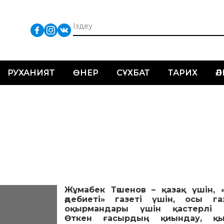
РУХАНИЯТ
ӨНЕР
СҰХБАТ
ТАРИХ
Ә
Жұмабек Тәшенов – қазақ үшін, 
әдебиеті» газеті үшін, осы га
оқырмандары үшін қастерлі т
Өткен ғасырдың қиындау, қ