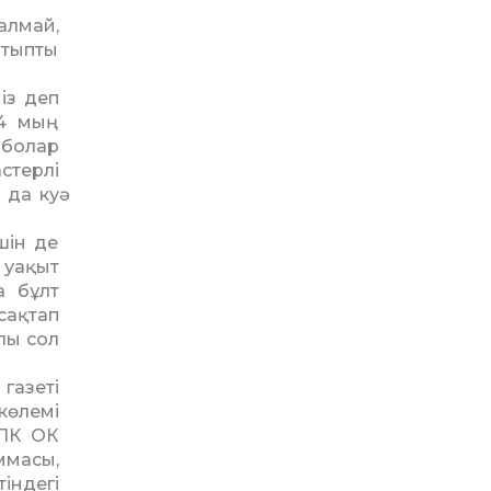
алмай,
йтыпты
із деп
,4 мың
 болар
астерлі
да куә
шін де
 уақыт
а бұлт
сақтап
лы сол
газеті
көлемі
ҚПК ОК
ммасы,
індегі