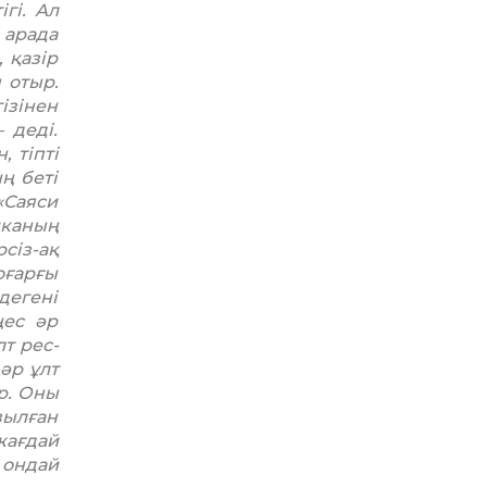
гі. Ал
 арада
 қазір
 отыр.
ізінен
 деді.
 тіпті
ң беті
«Саяси
иканың
сіз-ақ
оғарғы
дегені
ңес әр
т рес­
әр ұлт
р. Оны
зылған
жағдай
 ондай