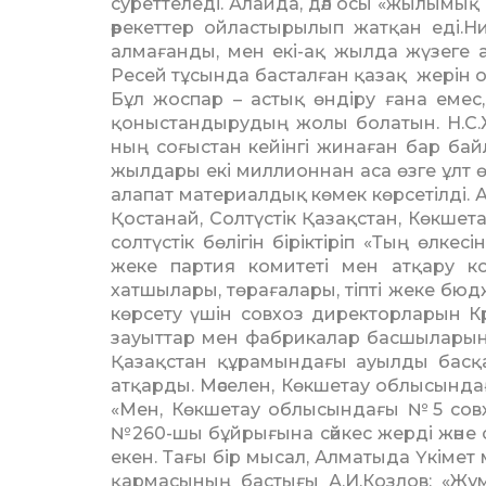
суреттеледі. Алайда, дәл осы «жылымық
әре­кеттер ойластырылып жатқан еді.Н
алмаған­ды, мен екі-ақ жыл­да жүзеге 
Ресей тұсында басталған қазақ жерін 
Бұл жоспар – астық өндіру ғана емес
қоныстандырудың жолы болатын. Н.С.
ның соғыстан кейінгі жинаған бар байлы
жылдары екі мил­лион­нан аса өзге ұлт
алапат материалдық көмек көрсетілді. А
Қостанай, Солтүстік Қазақ­стан, Көкш
солтүстік бөлігін біріктіріп «Тың өлке
жеке партия комитеті мен атқару коми
хатшылары, төра­ғалары, тіпті жеке бю
көрсету үшін совхоз директорларын К
зауыттар мен фабрикалар басшыларын
Қазақс­тан құрамындағы ауылды бас­қ
атқарды. Мәселен, Көк­шетау облы­сынд
«Мен, Көк­шетау облысын­дағы №5 сов
№260-шы бұйрығына сәйкес жерді және
екен. Тағы бір мысал, Алматыда Үкімет 
қар­масының бастығы А.И.Козлов: «Жұ­