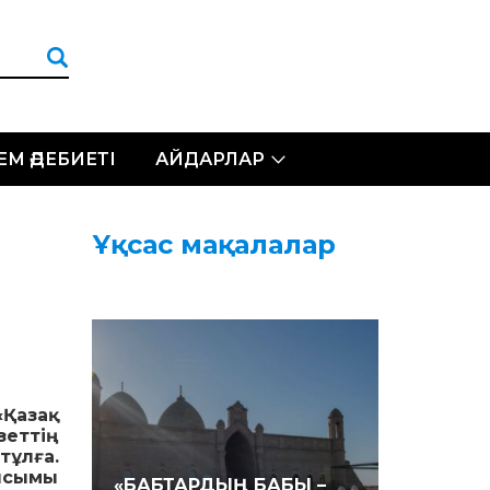
ЛЕМ ӘДЕБИЕТІ
АЙДАРЛАР
Ұқсас мақалалар
«Қазақ
зеттің
ұлға.
ысымы
«БАБТАРДЫҢ БАБЫ –