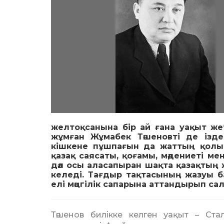
желтоқсанына бір ай ғана уақыт же
жұмған Жұмабек Тәшеновті де ізд
кішкене пұшпағын да жаттың қолын
қазақ саясаты, қоғамы, мәдениеті мен
дәл осы аласапыран шақта қазақтың 
келеді. Тағдыр тақтасының жазуы б
елі мәңгілік сапарына аттандырып с
Тәшенов билікке келген уақыт – Ста­