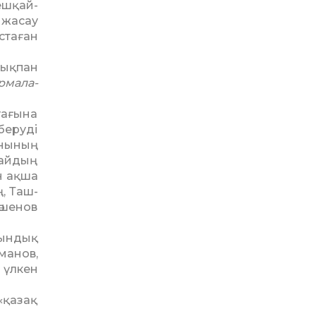
ешқай­
 жасау
астаған
лықпан
­мала­
уағына
беруді
қынының
байдың
н ақша
ң, Таш­
Тәшенов
рындық
манов,
 үлкен
«қазақ