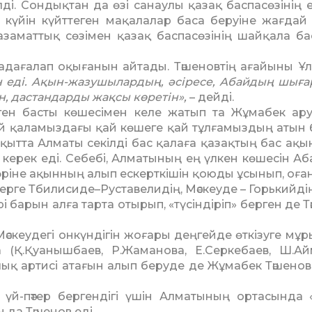
ілді. Сондықтан да өзі санаулы қазақ баспасөзінің 
күйін күйттеген ма­қалалар баса беруіне жағдай
 аза­­мат­тық сөзімен қазақ баспасөзінің шайқала б
 қадағалап оқығанын айтады. Тә­ше­нов­тің ағайыны Ұ
н еді. Ақын-жазу­шылардың, әсіресе, Абайдың шығар
ін, дастандарды жақсы көретін»,
– дейді.
ген басты көшесімен келе жатып та Жұмабек ар
й қаламыздағы қай көшеге қай тұлғамыздың атын 
­­­қыт­та Алматы секілді бас қалаға қа­зақтың бас а
керек еді. Себебі, Алматы­ның ең үлкен көшесін А
өріне ақынның алып ескерткішін қою­ды ұсы­нып, оға
терге Тбилисиде–Руста­вели­дің, Мәскеуде – Горькийді
і барын алға тарта отырып, «түсін­діріп» берген де 
 Мәскеудегі онкүндігін жоғары деңгейде өткізуге мұ
 (Қ.Қуанышбаев, Р.Жаманова, Е.Серкебаев, Ш.Ай
ық артисі атағын алып беруде де Жұ­ма­­бек Тәшенов
й-пәтер бергендігі үшін Алматы­ның ортасында 
да Тәшенов еді.