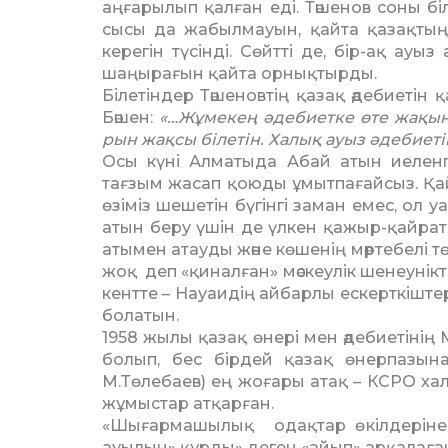
аң­­ғарылып қалған еді. Тәшенов соны б
сысы да жабылмауын, қайта қазақтың 
керегін түсінді. Сөйтті де, бір-ақ ауыз
шаңыра­ғын қайта орнықтырды.
Білетіндер Тәшеновтің қазақ әдебие­тін
Бәшен:
«…Жұ­­ме­кең әдебиетке өте жақы
рын жақсы білетін. Халық ауыз әде­­биет
Осы күні Алматыда Абай атын иелен
тағзым жасап қоюды ұмытпағайсыз. Қа
өзіміз шешетін бүгінгі заман емес, ол уа
атын беру үшін де үлкен қажыр-қайрат 
атымен атауды және көшенің мәртебелі т
жоқ деп «қинал­ған» мәс­кеу­лік шенеунік
кентте – Науаидің айбарлы ескерт­кіш­тер
болатын.
1958 жылы қазақ өнері мен әде­биетінің
болып, бес бірдей қазақ өнерпазына
М.Төлебаев) ең жоғары атақ – КСРО хал
жұмыстар атқар­ған.
«Шығармашылық одақтар өкілде­ріне ү
ауылын» құрды» деген «айып» арқалаған 