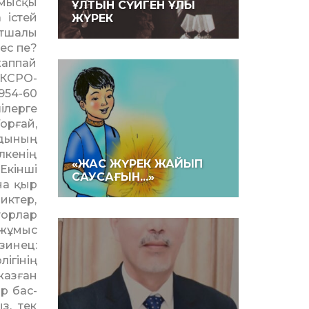
ымысқы
ҰЛТЫН СҮЙГЕН ҰЛЫ
 істей
ЖҮРЕК
атшалы
ес пе?
жаппай
 КСРО-
954-60
ілерге
орғай,
ндының
лкенің
«ЖАС ЖҮРЕК ЖАЙЫП
Екінші
САУСАҒЫН...»
на қыр
иктер,
торлар
жұ­мыс
зинец:
ігінің
жазған
р бас­
з, тек