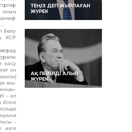
стрлер
ТЕҢІЗ ДЕП ЖЫРЛАҒАН
ЖҮРЕК
ы оның
 қыңыр
н…
п бөлу
ақ КСР
евград
туралы
е қосу
ағат он
АҚ ПЕЙІЛДІ АЛЫП
тшысы)
ЖҮРЕК
де жы­
аннан-
і – ол
 білсе
ісінде
амуына
тысы –
е өзге