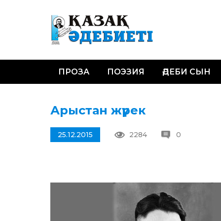
ПРОЗА
ПОЭЗИЯ
ӘДЕБИ СЫН
Арыстан жүрек
25.12.2015
2284
0