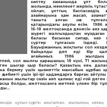
көптеу заманында ұлт бол
жолында, мемлекет жерінің тұта
ойлап, ұлттық баспасөздің әл
азаймауына қам жасап, азамат
таныта алған нән тұлғал
қатарындағы аяулы есім. 1986 
16-18 желтоқсанда денесін аяз қа
жүрегі жалғыздықтан мұздаған 
баласы басынан сипар, көз 
сүртер тұлғасын іздеді. 
Бауыржанның жоқтығы сол кезде
байқалды деп еді бір қал
ағайымыз. 1986 жылды
тпей, сол жылғы қарашаның 18 күні, 71 жасын
еген шығар қыр баласы? Қазақтың кең дала
а бермеу үшін қызметтік мансабын құрбан қы
 әдебиеті үшін ірі-ірі қадамдарға барған айтулы
жанын жылытар сөзін аяп қалмас еді ғой деген 
асқа болды, желтоқсанға жетпей үлкен бір тұ
алды…
лин­­дік қуғын-сүргін аяқталған, жылы­мық кезең