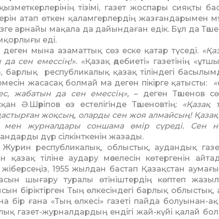
 қызметкер­лері­нің тізімі, газет жоспары сияқты ба
­дерін атап өткен қаламгерлердің жазған­дарымен м
зге арнайы мақала да дайындаған едік. Бұл да Тәше
мқорлығы еді.
ы деген мына азаматтық сөз еске қатар түседі.
«Қа
 да сен емессің!».
«Қазақ әдебиеті» газетінің «ұтш
а, барлық республикалық қазақ тілін­дегі басылы
рмесін жасасақ бол­май ма деген пікірге қатысты:
«
с, жабатын да сен емессің»,
– деген Тәшенов сө
ан Ә.Шәріпов өз естелі­гінде Тәшеновтің:
«Қазақ т
дастырған жоқсың, оларды сен жоя алмайсың! Қазақ
рі мен журналдары соншама өмір сүреді. Сен 
андарды дүр сілкінт­кенін жазады.
а Журин республикалық, облыстық, аудандық газе
дан қазақ тіліне аудару мәселесін көтергенін айта
з жіберсеңіз, 1955 жылдан бастап Қазақстан аумағ
қасын шығару туралы өтініш­тердің көптеп жазы
ын біріктірген Тың өлкесіндегі бар­лық облыстық, а
 бір ғана «Тың өлкесі» газеті пайда болуынан-ақ
а­лық газет-журналдар­дың ендігі жай-күйі қалай бо