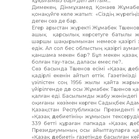
құқығымыз бар» деп айттым…
Димекең, Дінмұхамед Қонаев Жұма­бе
қонақүйге келе жа­тып: «Сіздің жүрегің
деген сөз де бар.
Егер арыстан жүректі Жұмабек Тәше­но
ашық қарсы­лық көрсе­туге батылы же
шаршы шақыры­мынан немесе қазіргі ж
едік. Ал сол бес облыс­тың қазіргі аума
қан­шама мекен бар? Бұл мекен қазақ 
болған тау-тасы, даласы емес пе?..
Сөз басында Тәшенов есімі «Қазақ әдеб
қадірлі екенін айтып өттік. Газетімі
үзілістен соң 1956 жылы қайта жарық
үйірілгенде дәл осы Жұма­бек Тәшенов 
қалған еді. Басылымды жабу жөніндегі
оқиғаны көзімен көрген Садық­бек Адамбе
Қазақстан Республикасы Президенті мұ
«Қазақ әдебиетінің» жұмысын тексеруд
339 бетті құраған папкада «Қазақ әде
Президиумының осы айыптауларға қаты
«Қазақ әдебиеті» газетінде басылған к