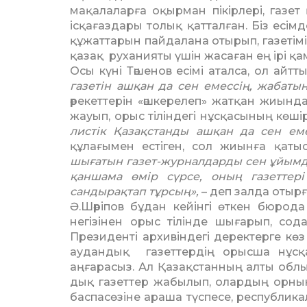
мақалаларға оқыр­ман пікір­лері, газет
ісқағаздары толық қатталған. Біз есім
құжаттарын пайдалана отырып, газетімі
қазақ руханияты үшін жасаған ең ірі қа
Осы күні Тәшенов есімі аталса, ол айтт
газетін ашқан да сен емессің, жабатын
әрекеттерін «әшкерелеп» жатқан жиынд
жауып, орыс тілін­дегі нұсқасының көші
листік Қазақстанды ашқан да сен еме
құлағымен естіген, сол жиынға қатысқ
шығатын газет-журнал­дар­ды сен ұйым
қан­шама өмір сүрсе, оның газетте
сандырақтап тұрсың»,
– деп залда отырғ
Ә.Шәріпов бұдан кейінгі өткен бюрод
негізінен орыс ті­лін­­де шығарып, со
Президенті архивіндегі деректерге кө
аудандық га­зет­тердің орыс­ша нұс
аңғарасыз. Ал Қазақстанның алты облыс
дық газеттер жабылып, олардың орнына
баспасөзіне араша түспесе, республи­к