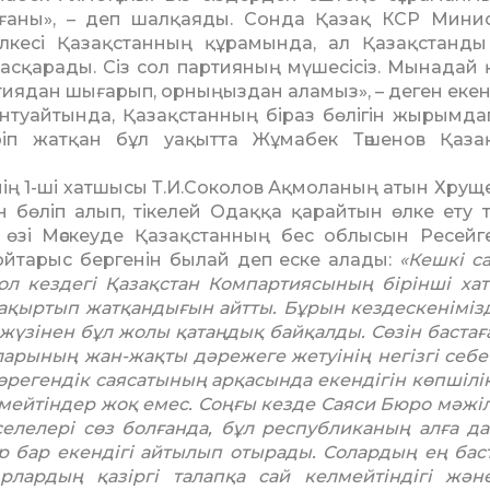
олғаны», – деп шалқаяды. Сонда Қазақ КСР Мини
лкесі Қазақ­с­тан­ның құрамында, ал Қазақ­станд
басқарады. Сіз сол партия­ның мүшесісіз. Мынадай
ртиядан шы­ғарып, орныңыздан аламыз», – деген еке
ынтуайтында, Қазақстанның біраз бөлігін жырымда
жүріп жатқан бұл уақытта Жұмабек Тәшенов Қаз
тінің 1-ші хатшысы Т.И.Соколов Ақмоланың атын Хрущ
ан бөліп алып, тікелей Одаққа қарайтын өлке ету 
 өзі Мәскеуде Қазақстанның бес облысын Ресейг
й тойтарыс бергенін былай деп еске алады:
«Кеш­кі с
ол кездегі Қазақстан Ком­партиясының бірінші ха
ақыртып жатқан­ды­ғын айтты. Бұрын кездескеніміз
 жүзінен бұл жолы қатаңдық байқал­ды. Сөзін бастағ
аларының жан-жақты дәрежеге жетуінің негізгі се­беб
көрегендік саясатының арқасын­да екендігін көпшілік
р­мей­тіндер жоқ емес. Соңғы кезде Саяси Бюро мәжіл
лелері сөз болғанда, бұл республи­ка­ның алға д
ер бар екендігі айтылып отырады. Солардың ең бас
ардың қазіргі талапқа сай келмей­тін­дігі жән