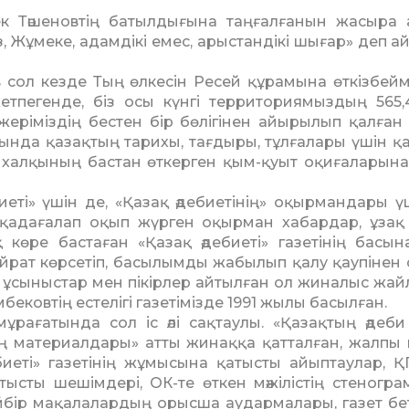
к Тәшеновтің батылдығына таңғалға­нын жасыра 
із, Жұмеке, адамдікі емес, арыстандікі шығар» деп а
в сол кезде Тың өлкесін Ресей құрамына өткізбейм
тпегенде, біз осы күнгі терри­тория­мыздың 565
еріміздің бестен бір бөлігінен айырылып қалған
­ғын­да қазақтың тарихы, тағдыры, тұлғалары үшін қ
халқы­ның бастан өткерген қым-қуыт оқиғала­рына 
иеті» үшін де, «Қазақ әдебиетінің» оқырмандары ү
зді қадағалап оқып жүрген оқырман хабардар, ұзақ
 көре бастаған «Қазақ әдебиеті» газетінің басын
қайрат көрсетіп, басылымды жабылып қалу қаупінен 
 ұсыныс­тар мен пікірлер айтылған ол жиналыс жай
ковтің естелігі газе­ті­мізде 1991 жылы басылған.
рағатында сол іс әлі сақтаулы. «Қазақ­тың әдеби 
ің материалдары» атты жинаққа қатталған, жалпы 
­биеті» газетінің жұмысына қатысты айыптаулар, 
сты шешімдері, ОК-те өткен мәжілістің стеногра
ейбір мақалалардың орысша аудармалары, газет бет