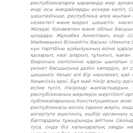
республикаларға қара­ған­да жер аумағы
енді осы жағдайларды ескере келіп, С
шешпейінше, республика алға жылжи алм
кезектегі және жедел шешетін мәселе
Жолдас Қонаев­пен және облыс басшыла
қолдады. Жұмабек Ахметович, енді сізд
Мәймөңкені білмейтін басым: «Никита С
күн тәртібіне қойы­луының өзіне қарсы­
қыза­рып, көзі аларып, тұтығып, маған
Бюроның келісіміне қарсы шығатын сен
үкімет басшысына дейін көтердік, ал 
шешеміз. Кеңес елі бір мемлекет, қа
Кеңесінің еркі. Бұл жай пікір алысу ед
есіме түсіп, пікірімді жал­ғас­­тыр­д
республиканың жерлерін жергілікті ор
публикаларының Конституциясын жою к
респуб­­лика­сы өзінің тарихи жерін, о
өзгертуге ешкімнің, ешбір органның 
баптардағы тұжырымды айттым. Сөзімд
туса, онда біз халықаралық заңды 