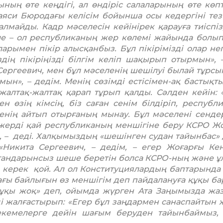
ның өте кеңдігі, ал өндіріс салаларының өте көп­ті
аяси Бюродағы келісім бойынша осы кедер­гіні тез
айды. Кадр мәселесін кейіні­рек қарауға тиіспіз,
 – ол республика­ның жер көлемі жайында болып
рымен пікір алысқанбыз. Бұл пікірімізді олар нег
ің пікіріңізді білгім келіп шақы­рып отырмын», –
ергеевич, мен бұл мәселенің шешілуі былай тұрсын,
мын», – дедім. Менің сөзімді естісі­мен-ақ бастықты
 жалтақ-жалтақ қарап тұрып қалды. Сәлден кейін: 
 өзің кімсің, біз саған сенім білдіріп, республ
сенің айтып отырғаның мынау. Бұл мәселені сендер
й жерді қай республиканың меншігіне беру КСРО Ж
і», – деді. Халқы­мыздың «шешінген судан тайынбас» 
ым. «Никита Сергеевич, – дедім, – егер Жоғарғы Ке
гандарынсыз шеше беретін болса КСРО-ның және ұл
ерек қой. Ал ол Консти­туциялардың баптарында 
ндағы байлығын өз меншігім деп пайдалануға құқы ба
құ­қы жоқ» деп, ойымда жүрген Ата Заңы­мызда жа
і жалғастырып: «Егер бұл заңдармен санаспайтын 
мекемелерге дейін шағым беруден тайынбаймыз,