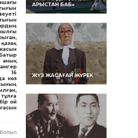
ашағы
АРЫСТАН БАБ»
стығын
еуеті
тығын
ардың
жылғы
рыған,
қазақ
жасын
Батыр
 анық
амгер
ң 16
ЖҮЗ ЖАСАҒАН ЖҮРЕК
да көз
сының
лған,
 тұлға
бір ой
лғасын
 болып