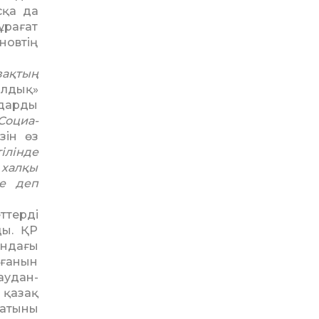
сқа да
ұрағат
новтің
зақтың
ылдық»
мдарды
Социа­
зін өз
ілінде
 халқы
не деп
ттерді
ды. ҚР
ындағы
лғанын
у­дан­
 қазақ
латыны