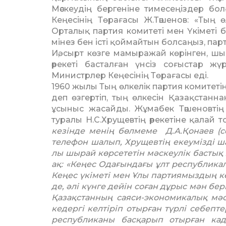
Мәскеудің бергеніне тимесеңіздер б
Кеңесінің Төрағасы Ж.Тәшенов: «Тың ө
Орталық партия комитеті мен Үкіметі 
мінез бен істі қоймайтын болсаңыз, па
Иә, сырт көзге мамыражай көрінген, ш
әрекеті бастал­ған үнсіз соғыстар 
Министрлер Кеңесінің Төрағасы еді.
1960 жылы Тың өлкелік партия ко­мите­
деп өзгер­тіп, тың өлкесін Қазақстанн
ұсыныс жасайды. Жұмабек Тәше­новтің
туралы Н.С.Хру­­­щевтің әрекетіне қала
кезінде менің бөлмеме Д.А.Қонаев (с
телефон шалып, Хрущевтің екеумізді ш
лы шырай көрсететін мәскеулік бас­тық
ақ: «Кеңес Ода­ғын­­дағы ұлт республик
Кеңес үкіметі мен Ұлы партия­мыз­­дың 
де, әлі күнге дейін соған дұрыс мән бе
Қазақстанның саяси-экономикалық мәсе
кедергі келтіріп отырған түрлі себепт
республиканы басқарып отырған кадрл