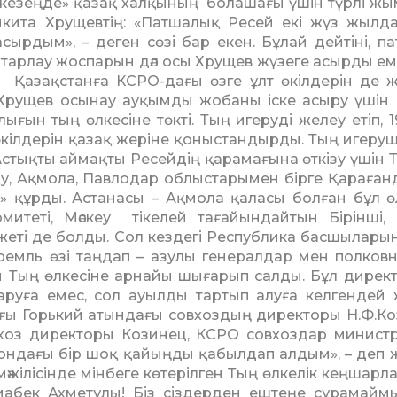
 кезеңде» қазақ хал­қы­ның болашағы үшін түрлі ж
икита Хрущевтің: «Пат­ша­лық Ресей екі жүз жылда
асырдым», – деген сөзі бар екен. Бұлай дейтіні, п
отарлау жоспарын дәл осы Хрущев жүзеге асырды ем
, Қазақстанға КСРО-дағы өзге ұлт өкіл­дерін де 
Хрущев осынау ауқымды жобаны іске асыру үшін
­ғын тың өлке­сіне төкті. Тың игеруді желеу етіп, 1
 өкілдерін қазақ жеріне қоныс­тандырды. Тың игеруш
с­тық­ты аймақты Ресейдің қарамағына өткізу үшін Т
етау, Ақмола, Павлодар облыстарымен бірге Қараға
­сін» құрды. Астанасы – Ақмола қаласы болған бұл ө
теті, Мәскеу тікелей та­ғайын­дай­тын Бірінші, 
джеті де болды. Сол кездегі Республика басшылары
ремль өзі таңдап – азулы генералдар мен полковн
 Тың өлкесіне арнайы шығарып салды. Бұл дирек
аруға емес, сол ауылды тартып алуға кел­гендей 
ағы Горький атындағы совхоз­дың директоры Н.Ф.Ко
хоз дирек­торы Козинец, КСРО совхоздар министрл
 ондағы бір шоқ қайыңды қабылдап алдым», – деп 
мәжілісінде мінбеге көтерілген Тың өлкелік кеңшарла
ма­бек Ахмет­ұлы! Біз сіздерден ештеңе сұрамаймы