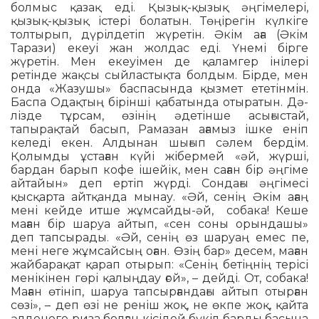
болмыс қазақ еді. Қызық-қызық әңгімелері,
қызық-қызық істері болатын. Төңірегін күлкіге
толтырып, дүрілдетіп жүретін. Әкім аға (Әкім
Тарази) екеуі жан жолдас еді. Үне­мі бірге
жүретін. Мен екеуімен де қалам­гер інілері
ретінде жақсы сый­лас­тықта болдым. Бірде, мен
онда «Жазушы» бас­пасында қызмет ететінмін.
Баспа Одақ­­тың бірінші қабатында отыратын. Дә­
лізде тұрсам, өзінің әдетінше асы­ғыс­тай,
тапырақтай басып, Рамазан ағамыз ішке еніп
келеді екен. Алдынан шығып сәлем бердім.
Қолымды ұстаған күйі жібермей «әй, жүрші,
бардан барып кофе ішейік, мен саған бір әңгіме
айтайын» деп ертіп жүрді. Сондағы әңгімесі
қысқарта айт­қанда мынау. «Әй, сенің Әкім ағаң
мені кейде итше жұмсайды-әй, собака! Ке­ше
маған бір шаруа айтып, «сен соны орындашы»
деп тапсырады. «Әй, сенің өз шаруаң емес пе,
мені неге жұмсайсың оған. Өзің бар» десем, маған
жайбарақат қарап отырып: «Сенің бетіңнің терісі
менікінен гөрі қалыңдау ғой», – дейді. От, собака!
Маған өтініп, шаруа тапсыр­ған­дағы айтып отырған
сөзі», – деп өзі не реніш жоқ, не өкпе жоқ, қайта
әлде­неге риза болған кісідей бүкіл барды басына