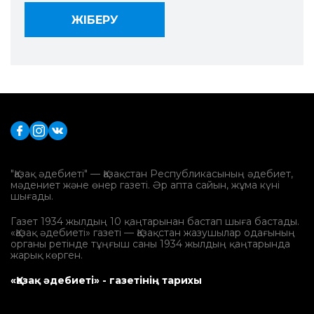
"Қазақ әдебиеті" — Қазақстан Республикасының әдебиет,
мәдениет және өнер газеті. Әр апта сайын, жұма күні
шығады.
Газет 1934 жылдың 10 қаңтарынан бастап шыға бастады.
«Қазақ әдебиеті» газеті — Қазақстан жазушылар одағының
органы ретінде тұңғыш саны 1934 жылдың қаңтарында
жарық көрген.
«Қазақ әдебиеті» - газетінің тарихы