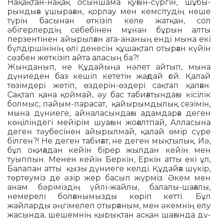
Нақақтан-нақақ осыншама қуғын-сүргін, шұбы­
рындыға ұшыраған, қорлау мен кем­сітудің неше
түрін басынан өткізіп келе жатқан, сол
әбігерлердің себебінен мұ­нан бұрын ал­ты
перзентінен айы­рылған ата-ананың енді мына екі
бүлдіршінінің өлі денесін құшақтап отырған күйін
сөзбен жеткізіп айта аласың ба?!
Жынданып, не Құдайыңа нәлет айтып, мына
дүниеден баз кешіп кететін жағ­дай ғой. Қалай
төзімдері жетіп, өз­де­рін-өздері сақтап қалған.
Сақтап қана қоймай, әу бас табиғатындағы кісілік
болмыс, пайым-парасат, қайырымдылық сезімін,
мына дүниеге, айналасындағы адамдарға деген
көңіліндегі мейірім шуа­ғын жоғалтпай, Алласына
деген тәубесінен айырылмай, қалай өмір сүре
білген?! Не деген табиғат, не деген мық­тылық. Иә,
бұл оқиғадан кейін бірер жылдан кейін мен
туыппын. Менен кейін Беркін, Еркін атты екі ұл,
Балапан ат­ты қызы дүниеге келді. Құдайға шү­кір,
төртеуміз де әзір жер басып жүрміз. Әкем мен
анам бәріміздің үйлі-жайлы, балалы-шағалы,
немерелі болғанымыз­ды көріп кетті. Бұл
жайларды әңгімелеп отырғаным, мен әкемнің елу
жасында, шешемнің қырықтан асқан шағында дү­