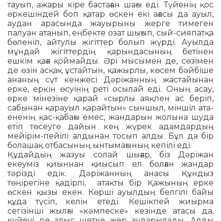
тауып, ажары кіре бастаған шағы еді. Түйенің қос
өркешіндей боп қатар өскен екі аға­сы да ауыл,
аудан арасында жауырыны жерге тимеген
палуан атанып, еңбекте озат шығып, сый-сияпатқа
бөленіп, ай­тулы жігіттер болып жүрді. Ауылда
мұн­дай жігіттердің қарындасының бетінен
ешкім қаға қоймайды. Әрі мысымен де, сөзімен
де өзін асқақ ұстайтын, қажыр­лы, көсем бәйбіше
ананың сүт кенжесі Дәріжанның жастайынан
ерке, еркін өсуінің реті осылай еді. Оның асау,
ерке мінезіне қарай «сырлы аяқпен ас беріп,
сабынан қарауыл қарайтын» сыншыл, міншіл ата-
ененің қас-қабағы емес, жан­дарын жолына шуда
етіп төсеуге дайын кең жүрек адамдардың
мейірім-пейілі алдынан тосып алды. Бұл да бір
болашақ отбасының ынтымағының кепілі еді.
Құдайдың жазуы солай шығар, біз Дә­ріжан
екеуміз қиыннан қиысып ел болған жандар
тәрізді едік. Дәріжанның анасы Құндыз
төңірегіне қадірлі, атақты бір Қажының ерке
өскен қызы екен. Көрші ауылдың белгілі байы
құда түсіп, келін етеді. Кешікпей жиырма
сегізінші жылғы «кәмпеске» кезінде атасы да,
күйеуі де алыс шетке жер аударылады. Алды