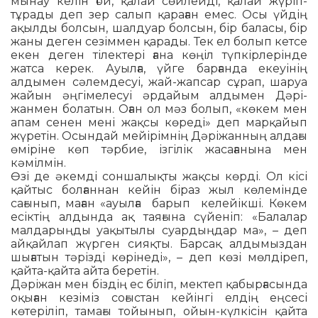
мынау келін ғой, қалай сөй­лейді, қалай жүріп-
тұрады деп зер салып қараған емес. Осы үйдің
ақылды болсын, шалдуар болсын, бір баласы, бір
жаны деген сезіммен қарады. Тек ел болып кетсе
екен деген тілектері ғана көңіл түпкірлерінде
жатса керек. Ауыл­ға, үйге барғанда екеуінің
алдымен сә­лем­десуі, жай-жапсар сұрап, шаруа
жайын әңгімелесуі әрдайым алдымен Дәрі­
жанмен болатын. Оған ол мәз болып, «көкем мен
апам сенен мені жақсы көреді» деп марқайып
жүретін. Осындай мейірімнің Дәріжанның алдағы
өміріне көп тәрбие, ізгілік жасағанына мен
кәмілмін.
Өзі де әкемді соншалықты жақсы көр­ді. Ол кісі
қайтыс болғаннан кейін біраз жыл көлемінде
сағынып, маған «ауылға барып келейікші. Көкем
есік­тің алдында ақ таяғына сүйеніп: «Балалар
малдарыңды уақытылы суардыңдар ма», – деп
айқайлап жүрген сияқты. Барсақ алдымыздан
шығатын тәрізді көрінеді», – деп көзі мөлдіреп,
қайта-қайта айта бе­ретін.
Дәріжан мен біздің ес біліп, мектеп қабырғасында
оқыған кезіміз соғыстан кейінгі елдің еңсесі
көтеріліп, тамағы тойынып, ойын-күлкісін қайта