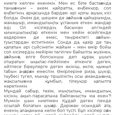
ниеге келген екенмін. Мен ес біле бастағанда
танығаным – әкем қайратты, еңбекқор, сол
еңбегінің арқасында бардам әрі қолы ашық кісі
болды. Әкем де, шешем де ағайынға қайырымды,
жанашыр, имандылықты ұстаным еткен жандар
еді. Ол кісілердің басынан әлгін­дей
қиыншылықтар өткенін мен кейін есейгенде
өздерінен де емес, төңіректе­гі ағайын-
туыстардан еститінмін. Сонда да, қазір де таң
қалатын әрі сүйсінетін жайым – мен өмір бойы
сол кісілердің мейірім төгілген байыпты жүзінен,
аға­йынға, елге болсыншы деп құрақ ұшып
отыратын ықылас-пейілінен өт­кен­ге деген,
әйтпесе біреулерге деген өкініш, өкпе, қыжыл
табын аңғарған емеспін. Өмірлеріне риза, шүкір,
тәубесі түгел, мынау тіршіліктің осы аманды­ғына,
жақсылығына құмбыл, тілеуқор қа­лыпта
көретінмін.
Мұндай сабыр, төзім, мықтылық, иман­дылық
кісінің ақыл-парасатына байланысты ма екен?!
Мүмкін шын ние­тімен Құдай деген пенде
осылай болатын шығар. Дәріжан осындай ата,
ене­нің алақанына келін боп түсті. Бұл кісі­лер оған