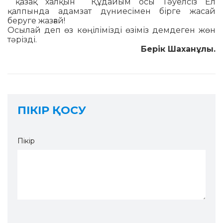
қазақ хал­қын Құдайым осы Тәуелсіз Ел
қалпында адамзат дүниесімен бірге жасай
беруге жазғай!
Осылай деп өз көңілімізді өзіміз дем­деген жөн
тәрізді.
Берік Шаханұлы.
ПІКІР ҚОСУ
Пікір