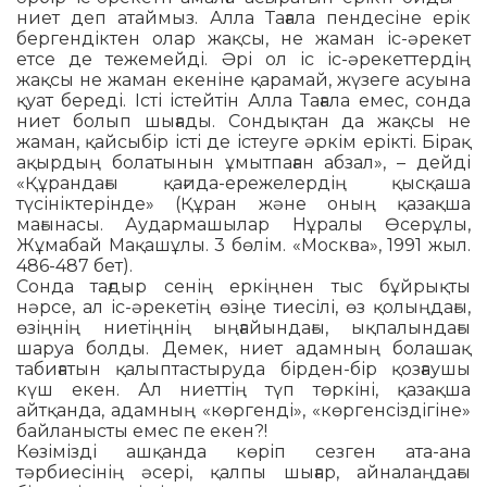
ниет деп атаймыз. Алла Тағала пен­десіне ерік
бергендіктен олар жақсы, не жаман іс-әрекет
етсе де тежемейді. Әрі ол іс іс-әрекеттердің
жақсы не жаман екеніне қарамай, жүзеге асуына
қуат бе­реді. Істі істейтін Алла Тағала емес, сон­да
ниет болып шы­ғады. Сондықтан да жақсы не
жаман, қайсы­бір істі де істеу­ге әркім ерікті. Бірақ
ақырдың бо­ла­­тынын ұмытпаған абзал», – дейді
«Құ­ран­дағы қағида-ережелердің қысқаша
түсініктерінде» (Құран және оның қа­зақ­ша
мағынасы. Аудармашылар Нұра­лы Өсерұлы,
Жұмабай Мақаш­ұлы. 3 бө­лім. «Москва», 1991 жыл.
486-487 бет).
Сонда тағдыр сенің еркіңнен тыс бұй­­рықты
нәрсе, ал іс-әрекетің өзіңе тие­­сілі, өз қолыңдағы,
өзіңнің ниетіңнің ыңғайындағы, ықпалындағы
шаруа болды. Демек, ниет адамның болашақ
табиғатын қалыптастыруда бірден-бір қозғаушы
күш екен. Ал ниеттің түп төр­кіні, қазақша
айтқанда, адамның «көр­ген­ді», «көргенсіздігіне»
байланысты емес пе екен?!
Көзімізді ашқанда көріп сезген ата-ана
тәрбиесінің әсері, қалпы шығар, айналаңдағы