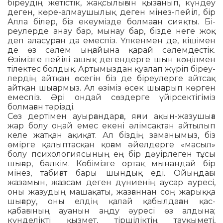
біреудің жетістік, жақ­сы­лы­­ғын қызғанып, күндеу
деген, көре-алмаушылық деген мінез-пейіл, бір
Ал­ла білер, біз екеумізде болмаған сияқты. Бі­
реулерде анау бар, мынау бар, бізде неге жоқ
деп аласұрған да емеспіз. Үл­кен­мен де, кішімен
де өз сәлем ыңғайына қарай сәлемдестік.
Өзімізге пейілі ашық дегендерге шын көңілмен
тілектес бол­дық. Артымыздан қуалап жүріп біреу­
лер­дің айтқан өсегін біз де біреулерге айтсақ
айтқан шығармыз. Ал өзіміз өсек шығарып көрген
емеспіз. Әрі ондай сөз­дерге үйірсектігіміз
болмаған тәрізді.
Сөз дертімен ауырғандарға, яғни ақын-жазушыға
жар болу оңай емес еке­ні әлімсақтан айтылып
келе жатқан ақиқат. Ал біздің заманымыз, біз
өмірге қалыптасқан қоғам әйелдерге «масыл»
болу психологиясының ең бір дәуірлеген тұсы
шығар, бәлкім. Көбімізге ортақ мынандай бір
мінез, табиғат бары шын­дық еді. Ойыңдағы
жазамын, жазсам деген дүниенің аусар әуресі,
оны жазу­дың машақаты, жазғаннан соң жарыққа
шығару, оны елдің қалай қабылдаған қас-
қабағының ауанын аңду әуресі өз алдына;
күнделікті қызмет, тіршіліктің тау­қыметі,