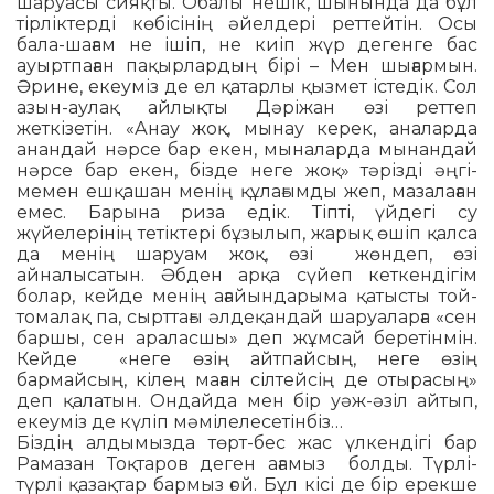
шаруасы сияқты. Обалы нешік, шынында да бұл
тірліктерді көбісінің әйелдері реттейтін. Осы
бала-шағам не ішіп, не киіп жүр дегенге бас
ауыртпаған пақырлардың бірі – Мен шығармын.
Әрине, екеуміз де ел қатарлы қызмет істедік. Сол
азын-аулақ айлықты Дәрі­жан өзі реттеп
жеткізетін. «Анау жоқ, мынау керек, аналарда
анандай нәрсе бар екен, мыналарда мынандай
нәрсе бар екен, бізде неге жоқ» тәрізді әңгі­
мемен ешқашан менің құлағымды жеп, маза­ла­ған
емес. Барына риза едік. Тіпті, үй­дегі су
жүйелерінің тетіктері бұзылып, жа­рық өшіп қалса
да менің шаруам жоқ, өзі жөндеп, өзі
айналысатын. Әбден арқа сүйеп кеткендігім
болар, кейде ме­нің ағайын­дарыма қатысты той-
томалақ па, сырттағы әлдеқандай шаруаларға «сен
баршы, сен араласшы» деп жұмсай беретінмін.
Кейде «неге өзің айтпайсың, неге өзің
бармайсың, кілең маған сіл­тейсің де отырасың»
деп қалатын. Ондайда мен бір уәж-әзіл айтып,
екеуміз де күліп мәмілелесетінбіз…
Біздің алдымызда төрт-бес жас үл­кен­дігі бар
Рамазан Тоқтаров деген аға­мыз болды. Түрлі-
түрлі қазақтар бармыз ғой. Бұл кісі де бір ерекше