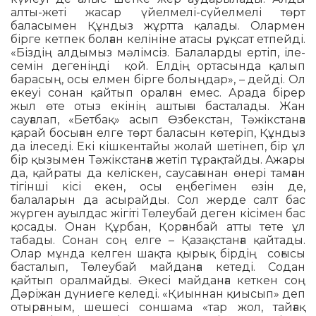
алты-жеті жасар үйелмелі-сүйел­мелі төрт
баласымен Құндыз жұртта қалады. Олармен
бірге кетпек болған келініне атасы рұқсат етпейді.
«Біздің алдымыз мәлімсіз. Балаларды ертіп, іле­
семін дегеніңді қой. Елдің ортасында қалып
барасың, осы елмен бірге болың­дар», – дейді. Ол
екеуі сонан қай­тып орал­ған емес. Арада бірер
жыл өте отыз екі­нің аштығы басталады. Жан
сауғалап, «Бетбақ» асып Өзбекстан, Тәжікстанға
қарай босыған елге төрт баласын кө­теріп, Құндыз
да ілеседі. Екі кіш­кен­тайы жолай шетінеп, бір ұл
бір қызымен Тәжікстанға жетіп тұрақтайды. Ажары
да, қайраты да келіскен, сауса­ғынан өнері тамған
тігінші кісі екен, осы ең­бе­гімен өзін де,
балаларын да асырайды. Сол жерде салт бас
жүрген ауылдас жігіті Төлеубай деген кісімен бас
қосады. Онан Құрбан, Қорғанбай атты тете ұл
табады. Сонан соң елге – Қазақстанға қайтады.
Олар мұнда келген шақта қырық бірдің соғысы
басталып, Төлеу­бай майданға кетеді. Содан
қайтып оралмайды. Әкесі майданға кеткен соң
Дәріжан дүниеге келеді. «Қиыннан қиы­сып» деп
отырғаным, шешесі соншама «тар жол, тайғақ