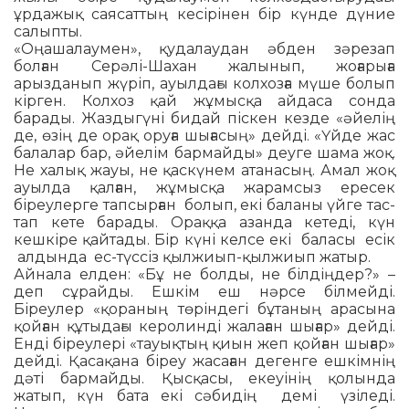
ұрдажық сая­саттың кесірінен бір күнде дүние
са­лыпты.
«Оңашалаумен», қудалаудан әбден зәрезап
болған Серәлі-Шахан жалынып, жоғарыға
арызданып жүріп, ауыл­дағы колхозға мүше болып
кірген. Кол­хоз қай жұмысқа айдаса сонда
барады. Жаздыгүні бидай піскен кезде «әйелің
де, өзің де орақ оруға шығасың» дейді. «Үйде жас
балалар бар, әйелім бармайды» деуге шама жоқ.
Не халық жауы, не қас­кү­нем атанасың. Амал жоқ
ауылда қал­ған, жұмысқа жарамсыз ересек
біреулерге тапсырған болып, екі баланы үйге тас­
тап кете барады. Ораққа азанда кетеді, күн
кешкіре қайтады. Бір күні келсе екі баласы есік
алдында ес-түссіз қылжиып-қылжиып жатыр.
Айнала елден: «Бұ не болды, не біл­діңдер?» –
деп сұрайды. Ешкім еш нәрсе білмейді.
Біреулер «қораның төріндегі бұтаның арасына
қойған құтыдағы керолинді жалаған шығар» дейді.
Енді біреулері «тауықтың қиын жеп қойған шығар»
дейді. Қасақана біреу жасаған дегенге ешкімнің
дәті бармайды. Қыс­қасы, екеуінің қолында
жатып, күн бата екі сәбидің демі үзіледі.