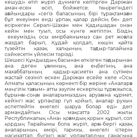
кешуді» өтіп жүріп дү­ниеге келтірген Дәріжан
аман-есен өсіп, бойжетсе; төңірегіндегі
ағайындары «се­гіз баласының бірі тұрақтамаған
бұл екеуінен енді ұрпақ қалар дейсің бе» деп
есіркеген Серәлі-Шахан мен Қадишадан онан
кейін мен туып, осы күнге жетіппін. Біздің
екеуміздің осы өмірбаянымыз сан рет жоғала
жаздап барып, Құдай қолдап, көшін қайта
түзейтін қазақ халқының тағдыр-талайына
сәйкесетін үйлесім тәрізді.
Шешесі Құндыздың басынан өткіз­ген тағдырынан
ана деген ұғымның, ана еңбегінің, ана
махаббатының қадыр-қасиетін ана сүтімен
жастай сезініп өс­кен Дәріжан есейе келе «Осы
Алматы қаласының көрнекті бір жеріне «Ана­ларға
мәңгілік тағзым» атты зәулім ес­керт­кіш тұрғызылса,
бұрынғы-соңғы аналарымыздың аруағына құрмет,
кейінгі жас ұрпақтар гүл қойып, аналар рухын
әспеттейтін өнегелі шаруа болар еді» деп
армандайтын. Осы мақсатта 2002 жылы
Республикалық «Ана» қо­ғам­дық қорын құрып, сол
қордың Тө­райымы бола жүріп, арғы-бергі қазақ
аналарының өмірі, тарихы, өнегелі істерін
насихаттап, бүгінгі жас ұрпақ­тар­­дың санасына