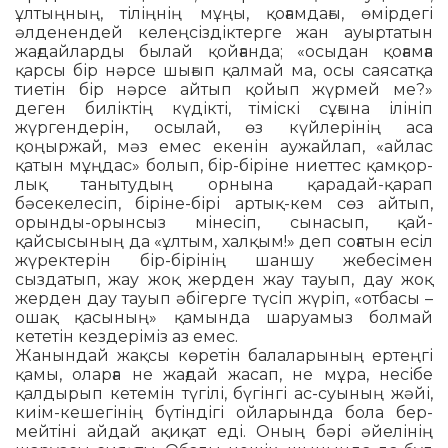
ұлтыңның, тіліңнің мұңы, қоғамдағы, өмірдегі
әлденендей келең­сіздіктерге жан ауыртатын
жағдайларды былай қойғанда; «осыдан қоғамға
қарсы бір нәрсе шығып қалмай ма, осы сая­сатқа
тиетін бір нәрсе айтып қойып жүр­мей ме?»
деген биліктің күдікті, ті­міскі сұғына ілініп
жүргендерін, осылай, өз күйлерінің аса
қоңыржай, мәз емес екенін аужайлап, «айлас
қатын мұң­дас» болып, бір-біріне ниеттес қам­қор­
лық танытудың орнына қарадай-қарап
бәсекелесіп, біріне-бірі артық-кем сөз айтып,
орынды-орынсыз мінесіп, сынасып, қай-
қайсысының да «ұлтым, халқым!» деп соғатын есіл
жүректерін бір-бірінің шаншу жебесімен
сыздатып, жау жоқ жерден жау тауып, дау жоқ
жерден дау тауып әбігерге түсіп жүріп, «от­басы –
ошақ қасының» қамында шаруамыз болмай
кететін кездеріміз аз емес.
Жанындай жақсы көретін бала­ла­ры­ның ертеңгі
қамы, оларға не жағдай жа­сап, не мұра, несібе
қалдырып кетемін түгілі, бүгінгі ас-суының жәйі,
киім-ке­ше­гінің бүтіндігі ойларында бола бер­
мейтіні айдай ақиқат еді. Оның бәрі әйелінің