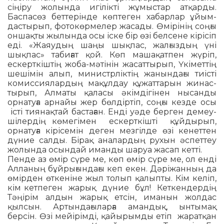
сіңіру жолында игілікті жұмыстар атқарды.
Баспасөз бет­терінде көптеген хабарлар ұйым­
дас­тырып, фотокөрмелер жасады. Өмірінің соңғы
оншақты жылында осы іске бір өзі белсене кірісіп
еді. «Жаяудың шаңы шықпас, жалғыздың үні
шықпас» та­биғат қой. Көп машақатпен жүріп,
ескерткіштің жоба-мәтінін жасаттырып, Үкіметтің
шешімін алып, минис­трліктің жанындағы тиісті
комиссия­лардың мақұлдау құжаттарын жи­­­­нас­­­­
тырып, Алматы қаласы әкім­дігінен нысанды
орнатуға арнайы жер бөлдіртіп, соңғы кезде осы
істі тиянақ­тай бастаған. Енді уәде берген демеу­
ші­лердің көмегімен ескерткішті құйды­рып,
орнатуға кірісемін деген мезгілде өзі кенеттен
дүние салды. Бірақ ана­лар­дың рухын әспеттеу
жолында осындай иманды шаруа жасап кетті.
Пенде аз өмір сүре ме, көп өмір сүре ме, ол енді
Алланың бұйрығындағы кеп екен. Дәріжанның да
өмірден өткеніне жыл толып қалыпты. Кім келіп,
кім кетпеген жарық дүние бұл! Кеткендердің
Тәңірім алдын жарық етсін, иманын жолдас
қылсын. Артындағыларға аман­дық, ынтымақ
берсін. Өзі мейірімді, қайырымды етіп жаратқан