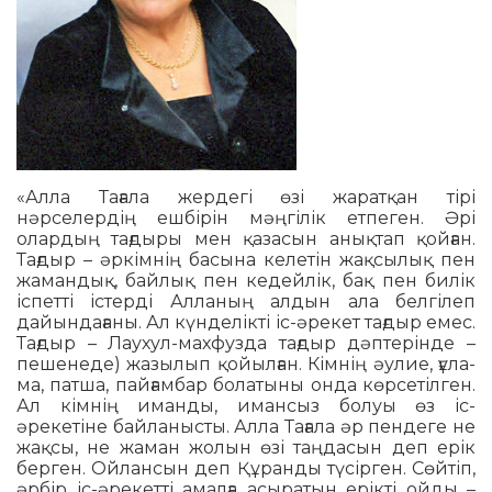
«Алла Тағала жердегі өзі жаратқан тірі
нәрселердің ешбірін мәңгілік етпеген. Әрі
олардың тағдыры мен қазасын анықтап қойған.
Тағдыр – әркімнің ба­сына келетін жақсылық пен
жамандық, байлық пен кедейлік, бақ пен билік
іспетті істерді Алланың алдын ала бел­гі­леп
дайындағаны. Ал күнделікті іс-әре­кет тағдыр емес.
Тағдыр – Лаухул-ма­хфузда тағдыр дәптерінде –
пешенеде) жазылып қойылған. Кімнің әулие, ғұла­
ма, патша, пайғамбар болатыны онда көр­сетілген.
Ал кімнің иманды, имансыз болуы өз іс-
әрекетіне байланысты. Алла Тағала әр пендеге не
жақсы, не жа­ман жолын өзі таңдасын деп ерік
берген. Ойлансын деп Құранды түсірген. Сөйтіп,
әрбір іс-әрекетті амалға асыратын ерікті ойды –