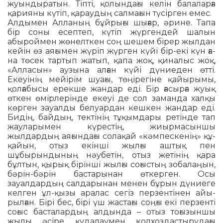
жуындыратын. Тіпті, қолындағы келін балаларға
қарияны күтіп, қарау­дың салмағын түсірген емес.
Алдымен Алланың бұйрығы шығар, әрине. Тапа
бір соны есептеп, күтіп жүр­гендей шалын
абыроймен жөнелткен соң шешем бірер жылдан
кейін өз ая­ғымен жүріп жүрген күйі бір-екі күн ға­
на төсек тартып жатып, қапа жоқ, қи­налыс жоқ,
«Алласын» аузына алған күйі дүниеден өтті.
Екеуінің мейірім шуа­ғы, төңірегіне қайырымы,
қолғабысы ерекше жандар еді. Бір ғасырға жуық
өткен өмірлерінде екеуі де сол заманда халқы
көрген зауалды белуардан кешкен жандар еді.
Бидің, байдың, тектінің тұ­қымдары ретінде тап
жауларымен кү­рес­тің, жиырмасыншы
жылдардың ая­ғындағы солақай «кәмпескенің» құ­­
қайын, отыз екінші жылғы аштық пен
шұбырындының нәу­бетін, отыз жетінің қара
бұлтын, қырық бірінші жылғы со­ғыстың зобалаңын,
бәрін-бәрін бас­тары­нан өткерген. Осы
зауалдардың салдарынан менен бұрын дүниеге
келген ұл-қызы аралас сегіз перзентінен айы­
рыл­ған. Бірі бес, бірі үш жастағы соңғы екі перзенті
соғыс бас­талардың алдында – отыз тоғызыншы
жылы әсіре қуда­лаумен колхоздастыру­дағы