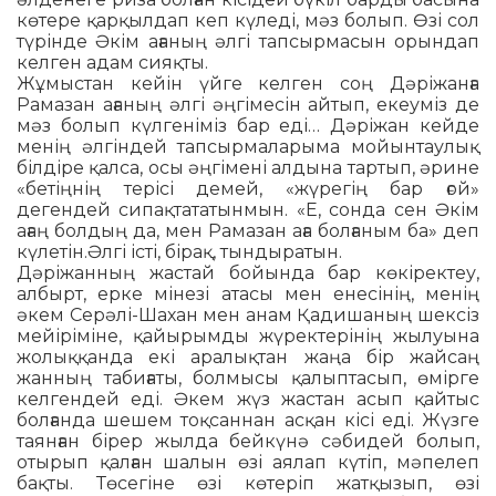
кө­тере қарқылдап кеп күледі, мәз болып. Өзі сол
түрінде Әкім ағаның әлгі тап­сырмасын орындап
келген адам сияқты.
Жұмыстан кейін үйге келген соң Дә­рі­жанға
Рамазан ағаның әлгі әңгі­ме­сін айтып, екеуміз де
мәз болып күл­геніміз бар еді… Дәріжан кейде
менің әлгіндей тапсырмаларыма мойынтаулық
білдіре қалса, осы әңгімені алдына тартып, әрине
«бетіңнің терісі демей, «жүрегің бар ғой»
дегендей сипақтататынмын. «Е, сонда сен Әкім
ағаң болдың да, мен Рама­зан аға болғаным ба» деп
күлетін.Әлгі істі, бірақ, тындыратын.
Дәріжанның жастай бойында бар көкіректеу,
албырт, ерке мінезі атасы мен енесінің, менің
әкем Серәлі-Шахан мен анам Қадишаның шексіз
мейіріміне, қайырымды жүрек­те­рі­нің жылуына
жолыққанда екі ара­лықтан жаңа бір жайсаң
жанның таби­ғаты, болмысы қалыптасып, өмірге
кел­ген­дей еді. Әкем жүз жастан асып қайтыс
болғанда шешем тоқсаннан асқан кісі еді. Жүзге
таянған бірер жылда бейкүнә сәбидей болып,
отырып қал­ған шалын өзі аялап күтіп, мәпелеп
бақты. Төсегіне өзі кө­те­ріп жатқызып, өзі