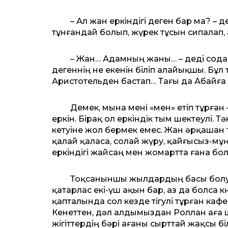
– Ал жан еркіндігі деген бар ма? – деп,
тұнғандай болып, жүрек тұсын сипалап,
– Жан… Адамның жаны… – деді содан со
дегеннің не екенін біліп алайықшы. Бұл
Аристотельден бастап… Тағы да Абайға жү
Демек, мына мені «мен» етіп тұрған – 
еркін. Бірақ ол еркіндік тым шектеулі. 
кетуіне жол бермек емес. Жан әрқашан т
қалай қаласа, солай жүру, қайғысыз-мұң
еркіндігі жайсаң мен жомартта ғана б
Тоқсаныншы жылдардың басы болу кер
қатарлас екі-үш ақын бар, аз да болса кө
қапталында сол кезде тігулі тұрған каф
Кенеттен, дәл алдымыздан Роллан аға 
жігіттердің бәрі ағаны сырттай жақсы б