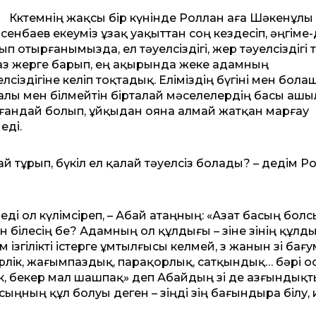
Көктемнің жақсы бір күнінде Роллан аға Шәкенұлы
сенбаев екеуміз ұзақ уақыттан соң кездесіп, әңгіме
ып отырғанымызда, ел тәуелсіздігі, жер тәуелсіздігі
аз жерге барып, ең ақырында жеке адамның
елсіздігіне келіп тоқтадық. Еліміздің бүгіні мен бол
алы мен білмейтін бірталай мәселелердің басы аш
ғандай болып, ұйқыдан ояна алмай жатқан марғау
еді.
й тұрып, бүкіл ел қалай тәуелсіз болады? – дедім Р
і ол күлімсіреп, – Абай атаңның: «Азат басың бол
ін білесің бе? Адамның ол құлдығы – өзіне өзінің құлд
 ізгілікті істерге ұмтылғысы келмей, өз жанын өзі бағ
шерлік, жағымпаздық, парақорлық, сатқындық… бәрі 
шек, бекер мал шашпақ» деп Абайдың өзі де азғындық
сыңның құл болуы деген – өзіңді өзің бағындыра білу,