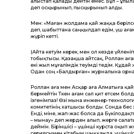
алыстап қалады дейтін емес. Бұл – ұлыл
деп осқырынып, пысқырынып алды.
Мен: «Маған жолдама қай жаққа берілсе,
деп, шабыттана саңқылдап едім, үш ағам
жүріп кетті.
(Айта кетуім керек, мен ол кезде үйле
тобықтысы. Қазақша айтсақ, Роллан ағ
екі жыл мұғалімдік өтеуімді өтедім. Құ
Одан соң «Балдырған» журналына орналы
Роллан аға мен Асқар аға Алматыға қайт
бермейтін Төкен ағам сәл қит етсем болд
ізгенімпаз! Өзі мына инженер-технолог
комитетінің хатшысы болды. Сонда бес ж
Енді, міне, жап-жас болса да Бүкілодақ
– мынау» деп жерден алып, жерге салат
деймін. Біріншісі – үшінші курста оқып 
сериясымен кітабым шыққанда, үшіншісі