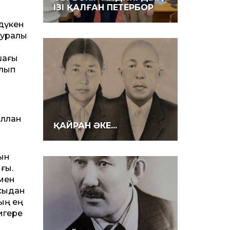
ІЗІ ҚАЛҒАН ПЕТЕРБОР
-дүкен
 туралы
ашағы
ылып
оллан
ҚАЙРАН ӘКЕ...
сын
ығы.
умен
осыдан
тың ең
 игере