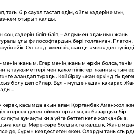
 тағы бір сауал тастап едім, ойлы көздеріне мұң
 аз-кем отырып қалды.
ң сөздерін бөліп-бөліп, – Алдымен адамның жаны
 туралы ұлы философтардың бәрі толғанған. Платон,
гінейік. Ол тәнді «менікі», жанды «мен» деп түсінді
менің жаным. Егер менің жаным еркін болса, тәнім
Тәннің тауқыметтері мен қажеттіліктері жанның тым ер
әнге алаңдап тұрады. Кейбіреу «жан еркіндігі» деге
сыз болу деп ойлар. Бұл – мүлде надан көзқарас. Жа
олады…
ек, қасымда ақын ағам Қорғанбек Аманжол және
ңіл көтерсек деген оймен орталық көк базардың бір
е сияқты аумақты киіз үйге беттеп келе жатқанбыз.
шыға келді. Мәре-сәре болдық та қалдық. Жанымда
ілсе де, бұрын кездеспеген екен. Оларды таныстырд