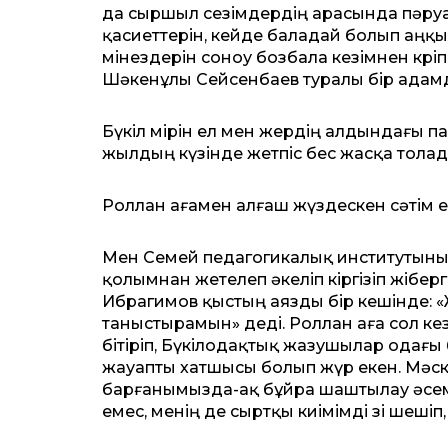
да сыршыл сезімдердің арасында пәру
қасиеттерін, кейде баладай болып аңқы
мінездерін соноу бозбала кезімнен көріп
Шәкенұлы Сейсенбаев туралы бір адамда
Бүкіл өмірін ел мен жердің алдындағы п
жылдың күзінде жетпіс бес жасқа толад
Роллан ағамен алғаш жүздескен сәтім ес
Мен Семей педагогикалық институтының
қолымнан жетелеп әкеліп кіргізіп жібер
Ибрагимов қыстың аязды бір кешінде: «Жү
таныстырамын» деді. Роллан аға сол к
бітіріп, Бүкілодақтық жазушылар одағы 
жауапты хатшысы болып жүр екен. Мәскеуд
барғанымызда-ақ бұйра шаштылау әсем ж
емес, менің де сыртқы киімімді өзі шешіп,