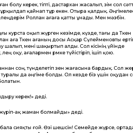
болу керек, тіпті, дастархан жасалып, өзім сол сәт
ұрқылдап қайнап тұр екен. Отыра қалдық. Әңгімелес
 Өлеңдерім Роллан ағаға қатты ұнады. Мен мәзбін.
ңғы курста оқып жүрген кезімде, күзде, тағы да Төкен
ан аға Төкен ағаның досы Асқар Сүлейменовты ерті
ау шалып, мені шақыртып алды. Сол кісінің үйінде
лең оқу, ағалармен рөмке түйістіріп, ішіп қою.
ханнан соң, түнделетіп өзен жағасына бардық. Сол ж
м туралы да әңгіме болды. Ол кезде біз үшін оқудан с
болатын.
дыру керек!» деді.
де жүріп-ақ жаман болмайды» деді.
 бала сияқты ғой. Өзі шешсін! Семейде жүрсе, ортад