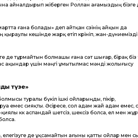
ғына айналдырып жіберген Роллан ағамыздың бізге 
ртта ғана болады» деп айтқан сөзінің айқын да
қыраулы кешінде жарқ етіп көрініп, жан-дүниемізді
е де тұрмайтын болмашы ғана сәт шығар, бірақ біз 
 ақындар үшін мәңгі ұмытылмас мәнді жолығысу
ңды түзе»
болмысы туралы бүкіл ішкі ойларыңды, пікір,
руа емес сияқты. Әсіресе, сол адам жай адам емес, 
қиялы көк аспандай шетсіз, шексіз болса, ел мен жұ
болса.
 елегізуге де ұқсамайтын ағыны қатты ойлар мен с