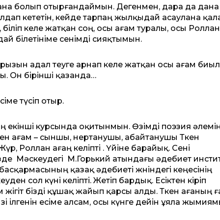
ана болып отырғандаймын. Дегенмен, дара да дана
лдап кететін, кейде тарпаң жылқыдай асаулана қал
, біліп келе жатқан соң, осы ағам туралы, осы Роллан
й білетініме сенімді сияқтымын.
арызын адал өтеуге арнап келе жатқан осы ағам биы
ы. Он бірінші қазанда…
іме түсіп отыр.
 екінші курсында оқитынмын. Өзімді поэзия әлемі
ген ағам – сыншы, өнертанушы, абайтанушы Төкен
р, Роллан ағаң келіпті . Үйіне барайық. Сені
езде Мәскеудегі М.Горький атындағы әдебиет инсти
басқармасының қазақ әдебиеті жөніндегі кеңесінің
ен сол күні келіпті. Жетіп бардық. Есіктен кіріп
ігіт бізді құшақ жайып қарсы алды. Төкен ағаның ғ
 өзі ілгенін есіме алсам, осы күнге дейін ұяла жымиям