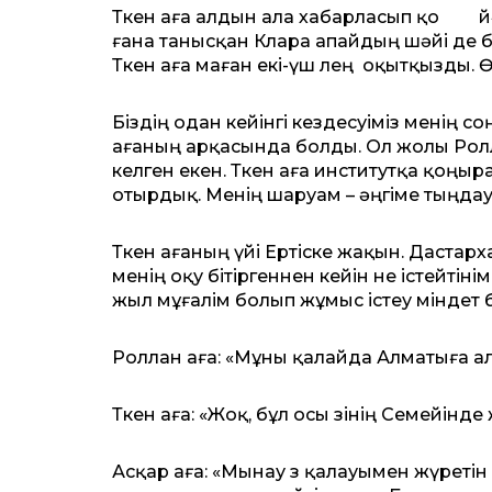
Төкен аға алдын ала хабарласып қо йған 
ғана танысқан Клара апайдың шәйі де б
Төкен аға маған екі-үш өлең оқытқызды.
Біздің одан кейінгі кездесуіміз менің со
ағаның арқасында болды. Ол жолы Ролл
келген екен. Төкен аға институтқа қоңыр
отырдық. Менің шаруам – әңгіме тыңдау, ө
Төкен ағаның үйі Ертіске жақын. Дастар
менің оқу бітіргеннен кейін не істейтіні
жыл мұғалім болып жұмыс істеу міндет 
Роллан аға: «Мұны қалайда Алматыға ал
Төкен аға: «Жоқ, бұл осы өзінің Семейін
Асқар аға: «Мынау өз қалауымен жүретін