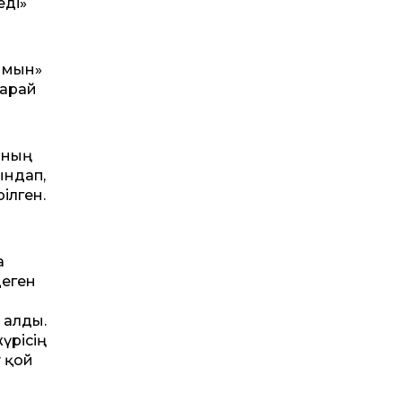
еді»
нимын»
қарай
ының
ындап,
ілген.
а
деген
 алды.
үрісің
т қой