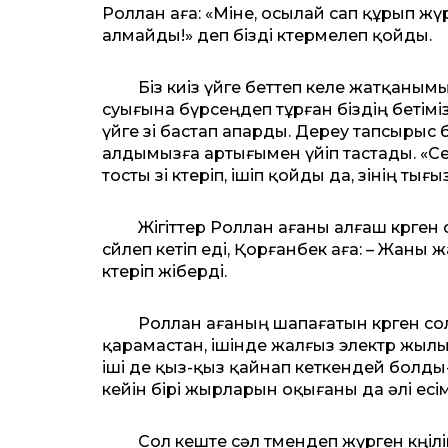
Роллан аға: «Міне, осылай сап құрып ж
алмайды!» деп бізді көтермелеп қойды.
Біз киіз үйге беттеп келе жатқанымы
суығына бүрсеңдеп тұрған біздің бетіміз
үйге өзі бастап апарды. Дереу тапсырыс 
алдымызға артығымен үйіп тастады. «С
тосты өзі көтеріп, ішіп қойды да, өзінің 
Жігіттер Роллан ағаны алғаш көрген сә
сөйлеп кетіп еді, Қорғанбек аға: – Жаны
көтеріп жіберді.
Роллан ағаның шапағатын көрген сол 
қарамастан, ішінде жалғыз электр жылы
іші де қыз-қыз қайнап кеткендей болды-а
кейін бірі жырларын оқығаны да әлі есі
Сол кеште сәл төмендеп жүрген көңілі