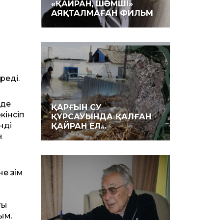
«ҚАЙРАН, ШӘМШІ»
АЯҚТАЛМАҒАН ФИЛЬМ
реді.
 де
ҚАРҒЫН СУ
кінсіп
ҚҰРСАУЫНДА ҚАЛҒАН
нді
ҚАЙРАН ЕЛ...
н
 өзім
ғы
ым.