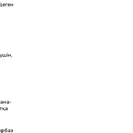
деген
үшін,
сана-
ртқа
ырбаз