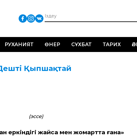
РУХАНИЯТ
ӨНЕР
СҰХБАТ
ТАРИХ
Ә
ы Дешті Қыпшақтай
(эссе)
ан еркіндігі жайсаң мен жомартта ғана»