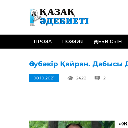
ПРОЗА
ПОЭЗИЯ
ӘДЕБИ СЫН
Әбубәкір Қайран. Дабыс
08.10.2021
2422
2
«Ж