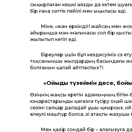
сықырлаған кешкі аязды да көктем шуа
бір ғана сәттік пейілі мен ықыласы еді.
Міне, «жан еркіндігі жайсаң мен жома
айырықша мән-мағынасы сол бір қыстың 
жылытып кетіп еді.
Біреулер үшін бұл кездесуіміз сөз етуг
тоқсаныншы жылдардың басындағы жас
болғанын қалай айтпаспыз?!.
«Ойыңды түзеймін десең, бойы
Өзіңнің жақсы көретін адамыңның бітім-
көзқарастарыңды қағазға түсіру оңай ша
сезімі салқар даладай ұшы-қиырсыз, ой-
елеулі мәшһүр болса, өзі атақты жазушы 
Мен қазір сондай бір – алағызуға да,