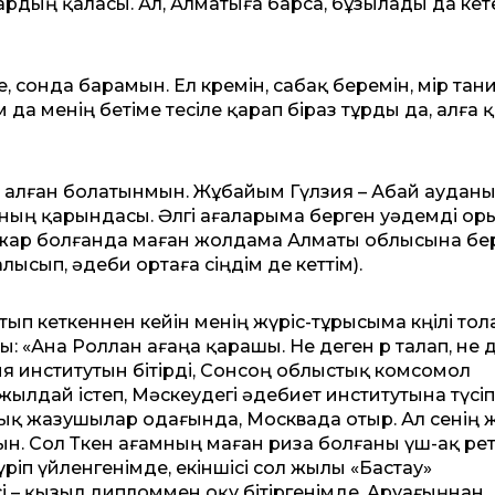
ардың қаласы. Ал, Алматыға барса, бұзылады да кет
 сонда барамын. Ел көремін, сабақ беремін, өмір та
 да менің бетіме тесіле қарап біраз тұрды да, алға 
ніп алған болатынмын. Жұбайым Гүлзия – Абай аудан
аның қарындасы. Әлгі ағаларыма берген уәдемді ор
дай жар болғанда маған жолдама Алматы облысына бер
сып, әдеби ортаға сіңдім де кеттім).
ып кеткеннен кейін менің жүріс-тұрысыма көңілі тол
ы: «Ана Роллан ағаңа қарашы. Не деген өр талап, не 
ия институтын бітірді, Сонсоң облыстық комсомол
ылдай істеп, Мәскеудегі әдебиет институтына түсіп
тық жазушылар одағында, Москвада отыр. Ал сенің ж
ын. Сол Төкен ағамның маған риза болғаны үш-ақ ре
жүріп үйленгенімде, екіншісі сол жылы «Бастау»
 – қызыл дипломмен оқу бітіргенімде. Аруағыңнан