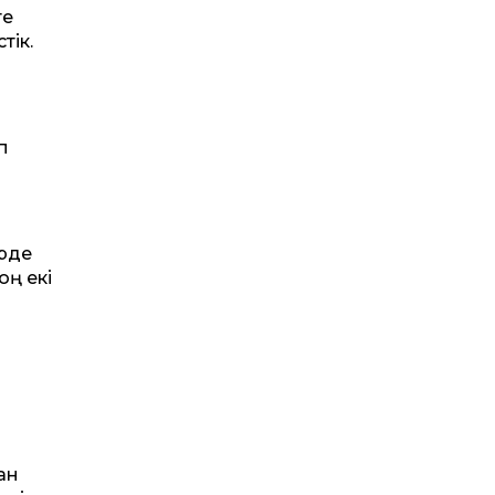
те
тік.
п
ерде
оң екі
ан