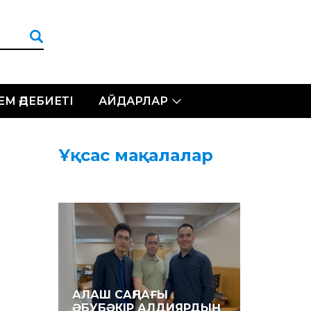
ЛЕМ ӘДЕБИЕТІ
АЙДАРЛАР
Ұқсас мақалалар
АЛАШ САҢЛАҒЫ
ӘБУБӘКІР АЛДИЯРДЫҢ