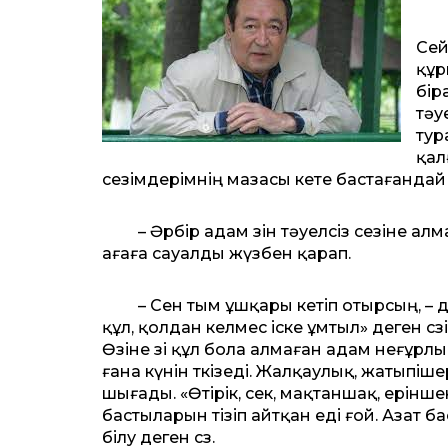
Сей
құр
бір
тәу
тур
қал
сезімдерімнің мазасы кете бастағандай 
– Әрбір адам өзін тәуелсіз сезіне алма
ағаға сауалды жүзбен қарап.
– Сен тым ұшқары кетіп отырсың, – дед
құл, қолдан келмес іске ұмтыл» деген сөз
Өзіне өзі құл бола алмаған адам неғұрлым
ғана күнін өткізеді. Жалқаулық, жатыпі
шығады. «Өтірік, өсек, мақтаншақ, ерін
бастыларын тізіп айтқан еді ғой. Азат ба
білу деген сөз.