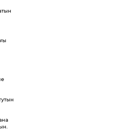
атын
лғы
не
тутын
ана
ын.