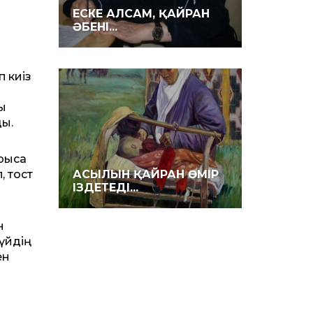
ЕСКЕ АЛСАМ, ҚАЙРАН
ӘБЕНІ...
п киіз
ы
ды.
арыса
, тост
АСЫЛЫН ҚАЙРАН ӨМІР
ІЗДЕТЕДІ...
н
үйдің
ен