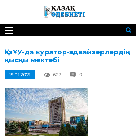
ҚазҰУ-да куратор-эдвайзерлердің
қысқы мектебі
19.01.2021
627
0