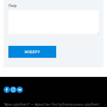
Пікір
"Қазақ әдебиеті" — Қазақстан Республикасының әдебиет,