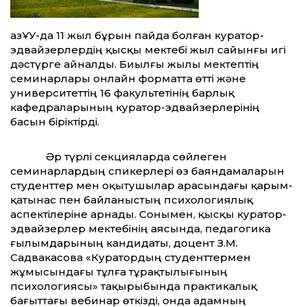
ҚазҰУ-да 11 жыл бұрын пайда болған куратор-
эдвайзерлердің қысқы мектебі жыл сайынғы игі
дәстүрге айналды. Биылғы жылы мектептің
семинарлары онлайн форматта өтті және
университеттің 16 факультетінің барлық
кафедраларының куратор-эдвайзерлерінің
басын біріктірді.
Әр түрлі секцияларда сөйлеген
семинарлардың спикерлері өз баяндамаларын
студенттер мен оқытушылар арасындағы қарым-
қатынас пен байланыстың психологиялық
аспектілеріне арнады. Сонымен, қысқы куратор-
эдвайзерлер мектебінің аясында, педагогика
ғылымдарының кандидаты, доцент З.М.
Садвакасова «Куратордың студенттермен
жұмысындағы тұлға тұрақтылығының
психологиясы» тақырыбында практикалық
бағыттағы вебинар өткізді, онда адамның