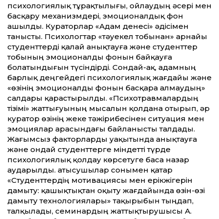
психологиялық тұрақтылығы, ойлаудың әсері мен
басқару механизмдері, эмоционалдық фон
ашылды. Кураторлар «Адам денесі» әдісімен
танысты. Психологтар «тәуекел тобынан» арнайы
студенттерді қалай анықтауға және студенттер
тобының эмоционалды фонын байқауға
болатындығын түсіндірді. Сондай-ақ, адамның
барлық деңгейдегі психологиялық жағдайы және
«өзінің эмоционалды фонын басқара алмаудың»
салдары қарастырылды. «Психотравмалардың
тізімі» жаттығуының мысалын қолдана отырып, әр
куратор өзінің жеке тәжірибесінен ситуация мен
эмоциялар арасындағы байланысты талдады.
Жағымсыз факторларды уақытында анықтауға
және ондай студенттерге міндетті түрде
психологиялық қолдау көрсетуге баса назар
аударылды. Қатысушылар сонымен қатар
«Студенттердің мотивациясы мен ерікжігерін
дамыту: қашықтықтан оқыту жағдайында өзін-өзі
дамыту технологиялары» тақырыбын тыңдап,
талқылады, семинардың жаттықтырушысы А.