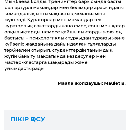
Мыңбаева болды. Тренингтер барысында басты
рөл әртүрлі мамандар мен бөлімдер арасындағы
командалық ынтымақтастық механизміне
жүктелді. Кураторлар мен мамандар тек
кураторлық сағаттарды ғана емес, сонымен қатар
олқылықтарды немесе қайшылықтарды жою, ең
бастысы – психологиялық тұрғыдан тұрақты және
күйзеліс жағдайына дайындалған тұлғаларды
тәрбиелей отырып, студенттердің танымдық
жүгін байыту мақсатында кездесулер мен
мастер-кластарға шақырады және
ұйымдастырады.
Мақала жолдаушы: Maulet B.
ПІКІР ҚОСУ