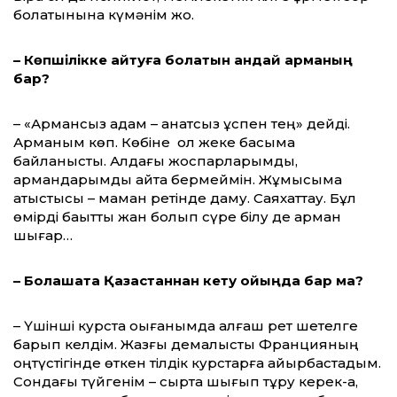
болатынына күмәнім жоқ.
–
Көпшілікке айтуға болатын қандай арманың
бар?
– «Армансыз адам – қанатсыз құспен тең» дейді.
Арманым көп. Көбіне ол жеке басыма
байланысты. Алдағы жоспарларымды,
армандарымды айта бермеймін. Жұмысыма
қатыстысы – маман ретінде даму. Саяхаттау. Бұл
өмірді бақытты жан болып сүре білу де арман
шығар…
–
Болашақта Қазақстаннан кету ойыңда бар ма?
– Үшінші курста оқығанымда алғаш рет шетелге
барып келдім. Жазғы демалысты Францияның
оңтүстігінде өткен тілдік курстарға айырбастадым.
Сондағы түйгенім – сыртқа шығып тұру керек-ақ,