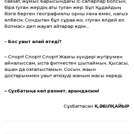
саяхат, жұмыс барысындағы іс-сапарлар болсын,
бірақ туған жердің аты туған жер. Бұл Құдайдың
бізге берген географиялық орны ғана емес, нағыз
елбесік. Сондықтан бұл сұраққа жоқ, «туған елдей ел
болмас» деп жауап қайтарар едім…
–
Бос уақыт қалай өтеді?
– Спорт! Спорт! Спорт! Жазғы күндері жүгірумен
айналыссам, қыста фитнестен шықпаймын. Қысқасы,
қашан да қозғалыстамын. Сосын, жақын
достарыммен уақыт өткізуді жаным жақсы көреді.
– Сұхбатыңа көп рахмет, қарындасым!
Сұхбаттасқан
Қ.ӘБІЛҚАЙЫР