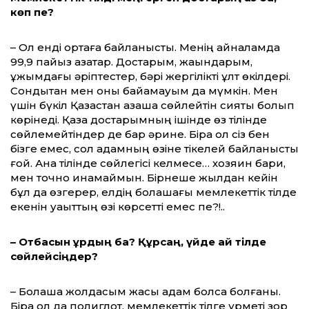
көп пе?
– Ол енді ортаға байланысты. Менің айналамда
99,9 пайыз қазақтар. Достарым, жақындарым,
ұжымдағы әріптестер, бәрі жергілікті ұлт өкілдері.
Сондықтан мен оны байқамауым да мүмкін. Мен
үшін бүкіл Қазақстан қазақша сөйлейтін сияқты болып
көрінеді. Қазақ достарымның ішінде өз тілінде
сөйлемейтіндер де бар әрине. Бірақ ол сіз бен
бізге емес, сол адамның өзіне тікелей байланысты
ғой. Ана тілінде сөйлегісі келмесе… хозяин бари,
мен точно қинамаймын. Бірнеше жылдан кейін
бұл да өзгерер, елдің болашағы мемлекеттік тілде
екенін уақыттың өзі көрсетті емес пе?!..
– Отбасын құрдың ба? Құрсаң, үйде қай тілде
сөйлейсіңдер?
– Болашақ жолдасым жақсы адам болса болғаны.
Бірақ ол да полиглот, мемлекеттік тілге құрметі зор