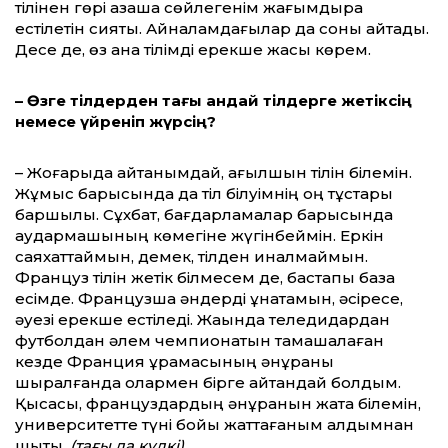
тілінен гөрі қазақша сөйлегенім жағымдырақ
естілетін сияқты. Айналамдағылар да соны айтады.
Десе де, өз ана тілімді ерекше жақсы көрем.
– Өзге тілдерден тағы қандай тілдерге жетіксің
немесе үйреніп жүрсің?
– Жоғарыда айтқанымдай, ағылшын тілін білемін.
Жұмыс барысында да тіл білуімнің оң тұстары
баршылық. Сұхбат, бағдарламалар барысында
аудармашының көмегіне жүгінбеймін. Еркін
саяхаттаймын, демек, тілден қиналмаймын.
Француз тілін жетік білмесем де, бастапқы база
есімде. Французша әндерді ұнатамын, әсіресе,
әуезі ерекше естіледі. Жақында теледидардан
футболдан әлем чемпионатын тамашалаған
кезде Франция құрамасының әнұраны
шырқалғанда олармен бірге айтқандай болдым.
Қысқасы, француздардың әнұранын жатқа білемін,
университетте түні бойы жаттағаным алдымнан
шықты.
(тағы да күлкі)