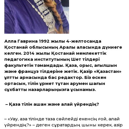
Алла Гаврина 1992
жылы 4-желтоқсанда
Қостанай облысының Арқалық қаласында дүниеге
келген. 2014 жылы Қостанай мемлекеттік
педагогика институтының Шет тілдері
факультетін тәмамдады. Қазақ, орыс, ағылшын
және француз тілдеріне жетік. Қазір «Қазақстан»
ұлттық арнасында бас редактор. Біз өскен
ортасын, тілін құрмет тұтқан арумен шағын
сұхбатты назарларыңызға ұсынамыз.
– Қазақ тілін қашан және қалай үйрендің?
– «Уау, қазақ тілінде таза сөйлейді екенсің ғой, қалай
үйрендің?» – деген сұрақтардың шыны керек, қазір