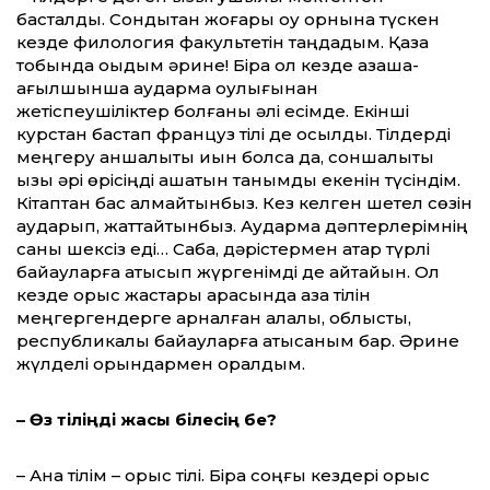
басталды. Сондықтан жоғары оқу орнына түскен
кезде филология факультетін таңдадым. Қазақ
тобында оқыдым әрине! Бірақ ол кезде қазақша-
ағылшынша аударма оқулығынан
жетіспеушіліктер болғаны әлі есімде. Екінші
курстан бастап француз тілі де қосылды. Тілдерді
меңгеру қаншалықты қиын болса да, соншалықты
қызық әрі өрісіңді ашатын танымды екенін түсіндім.
Кітаптан бас алмайтынбыз. Кез келген шетел сөзін
аударып, жаттайтынбыз. Аударма дәптерлерімнің
саны шексіз еді… Сабақ, дәрістермен қатар түрлі
байқауларға қатысып жүргенімді де айтайын. Ол
кезде орыс жастары арасында қазақ тілін
меңгергендерге арналған қалалық, облыстық,
республикалық байқауларға қатысқаным бар. Әрине
жүлделі орындармен оралдым.
– Өз тіліңді жақсы білесің бе?
– Ана тілім – орыс тілі. Бірақ соңғы кездері орыс