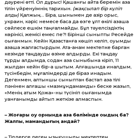
дәурені өтті. Ол дұрыс! Қашанғы айта беремін қазақ
тілін үйренуімнің тарихын.
(жақсылап бір күліп
алды)
Қалжың… Бірақ, шынымен де қазір орыс,
украин, кәріс немесе басқа да өзге ұлт өкілі қазақша
сөйлесе ешкім таңғалмайды. Бұл тәуелсіздіктің
көрінісі, жемісі емес пе?! Бірінші сыныпты Ресейде
оқығанмын. Кейін Қазақстанға көшіп келіп, оқуымды
қазақша жалғастырдым. Ата-анам мектепке барған
кезімде таңдауды өзіме қалдырды. Екі таңдау
тұрды алдымда, содан қазақ сыныбына кіріп, 11
жылдан кейін бір-ақ шықтым. Алғашында қиналдым,
түсінбедім, мұғалімдерді де біраз қинадым.
Дегенмен, алтыншы сыныптан бастап қазақ тілі
пәнінен алғашқы «мазмұндамамды» беске жазып,
«Менің атым Қожа»-ны түсініп оқығанымда
қуанғанымды айтып жеткізе алмаспын.
– Жоғары оқу орнында қазақ бөлімінде оқыдың ба?
Жалпы, мамандығың қандай?
– Тілдерге деген қызығушылық мектептен