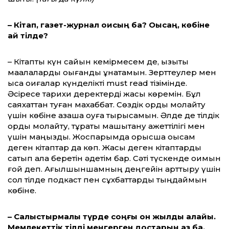
– Кітап, газет-журнал оқисың ба? Оқысаң, көбіне
қай тілде?
– Кітапты күн сайын кемірмесем де, қызықты
мақалаларды оқығанды ұнатамын. Зерттеулер мен
қысқа оқиғалар күнделікті must read тізімінде.
Әсіресе тарихи деректерді жақсы көремін. Бұл
саяхаттан туған махаббат. Сөздік қорды молайту
үшін көбіне қазақша оқуға тырысамын. Әлде де тілдік
қорды молайту, тұрақты машықтану қажеттілігі мен
үшін маңызды. Жоспарымда орысша оқысам
деген кітаптар да көп. Жақсы деген кітаптарды
сатып ала беретін әдетім бар. Сәті түскенде оқимын
ғой деп. Ағылшыншамның деңгейін арттыру үшін
сол тілде подкаст пен сұхбаттарды тыңдаймын
көбіне.
–
Салыстырмалы түрде соңғы он жылды алайық.
Мемлекеттік тілді меңгерген достарың аз ба,