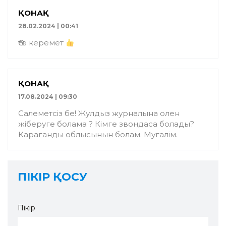
ҚОНАҚ
28.02.2024 | 00:41
Өте керемет
ҚОНАҚ
17.08.2024 | 09:30
Салеметсiз бе! Жулдыз журналына олен
жiберуге болама ? Кiмге звондаса болады?
Караганды облысынын болам. Мугалiм.
ПІКІР ҚОСУ
Пікір