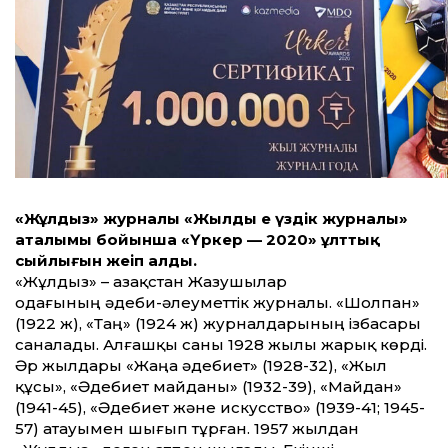
«Жұлдыз» журналы «Жылдың ең үздік журналы»
аталымы бойынша «Үркер — 2020» ұлттық
сыйлығын жеңіп алды.
«Жұлдыз» – Қазақстан Жазушылар
одағының әдеби-әлеуметтік журналы. «Шолпан»
(1922 ж), «Таң» (1924 ж) журналдарының ізбасары
саналады. Алғашқы саны 1928 жылы жарық көрді.
Әр жылдары «Жаңа әдебиет» (1928-32), «Жыл
құсы», «Әдебиет майданы» (1932-39), «Майдан»
(1941-45), «Әдебиет және искусство» (1939-41; 1945-
57) атауымен шығып тұрған. 1957 жылдан