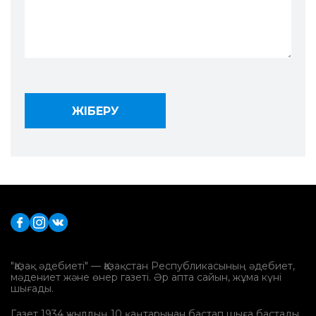
"Қазақ әдебиеті" — Қазақстан Республикасының әдебиет,
мәдениет және өнер газеті. Әр апта сайын, жұма күні
шығады.
Газет 1934 жылдың 10 қаңтарынан бастап шыға бастады.