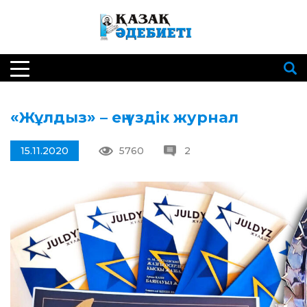
«Жұлдыз» – ең үздік журнал
15.11.2020
5760
2