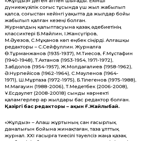
«Жұлдыз» деген атпен шығады. Екінші
дүниежүзілік соғыс тұсында үш жыл жабылып
қалса, соғыстан кейінгі уақытта да жылдар бойы
жабылып қалған кезеңі болған.
Журналдың қалыптасуына қазақ әдебие­тінің
классиктері Б.Майлин, I.Жансүгіров,
М.Әуезов, С.Мұқанов көп еңбек сіңірді. Алғашқы
редакторы – С.Сейфуллин. Журналға
Ө.Тұрманжанов (1935-1937), М.Тиесов, Ғ.Мұстафин
(1940-1948), Т.Ахтанов (1953-1954, 1971-1972),
3.Қабдолов (1954-1957), Ж.Молдағалиев (1958-1962),
Ә.Нүрпейісов (1962-1964), С.Мәуленов (1964-
1971), Ш.Мұртаза (1972-1975), Б.Тілегенов (1975-1988),
М.Мағауин (1988-2006), Т.Медетбек (2006-2008),
Ұ.Есдәулет (2008-20018) сынды көрнекті
қаламгерлер әр жылдары бас редактор болған.
Қазіргі бас редакторы – ақын Ғ.Жайлыбай.
«Жұлдыз» – Алаш жұртының сан ғасырлық
даналығын бойына жинақтаған, таза ұлттық
журнал. ХХІ ғасырға тиесілі тәуелсіз жаңа қазақ