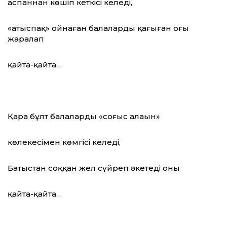
аспаннан көшіп кеткісі келеді,
«атыспақ» ойнаған балалардың қаңғыған оғы
жаралап
қайта-қайта…
Қара бұлт балалардың «соғыс алаңын»
көлеңкесімен көмгісі келеді,
Батыстан соққан жел сүйреп əкетеді оны
қайта-қайта…