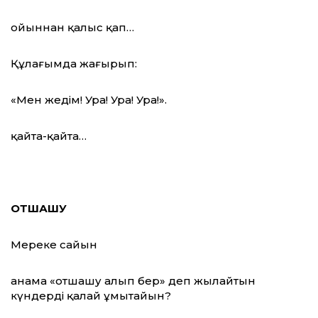
ойыннан қалыс қап…
Құлағымда жаңғырып:
«Мен жеңдім! Ура! Ура! Ура!».
қайта-қайта…
ОТШАШУ
Мереке сайын
анама «отшашу алып бер» деп жылайтын
күндерді қалай ұмытайын?