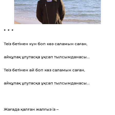
* * *
Теңіз бетінен күн боп көз саламын саған,
айқұлақ ұлутасқа ұқсап тылсымданасың…
Теңіз бетінен ай боп көз саламын саған,
айқұлақ ұлутасқа ұқсап тылсымданасың…
Жағада қалған жалғыз із –