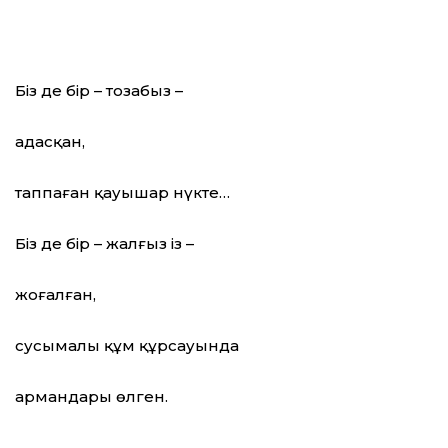
Біз де бір – тозаңбыз –
адасқан,
таппаған қауышар нүкте…
Біз де бір – жалғыз із –
жоғалған,
сусымалы құм құрсауында
армандары өлген.