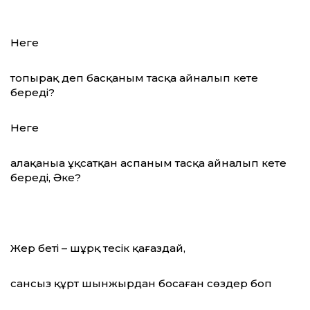
Неге
топырақ деп басқаным тасқа айналып кете
береді?
Неге
алақаныңа ұқсатқан аспаным тасқа айналып кете
береді, Әке?
Жер беті – шұрқ тесік қағаздай,
сансыз құрт шынжырдан босаған сөздер боп