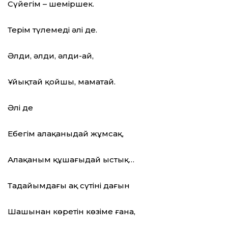
Сүйегім – шеміршек.
Терім түлемеді әлі де.
Әлди, әлди, әлди-ай,
Ұйықтай қойшы, маматай.
Әлі де
Еңбегім алақаныңдай жұмсақ,
Алақаным құшағыңдай ыстық…
Таңдайымдағы ақ сүтіңнің дағын
Шашыңнан көретін көзіме ғана,