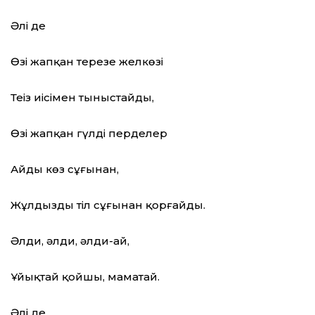
Әлі де
Өзің жапқан терезе желкөзі
Теңіз иісімен тыныстайды,
Өзің жапқан гүлді перделер
Айдың көз сұғынан,
Жұлдыздың тіл сұғынан қорғайды.
Әлди, әлди, әлди-ай,
Ұйықтай қойшы, маматай.
Әлі де