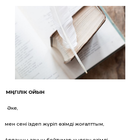
МӘҢГІЛІК ОЙЫН
Әке,
мен сені іздеп жүріп өзімді жоғалттым,
Арланның азуын бойтұмар қылған өзімді.