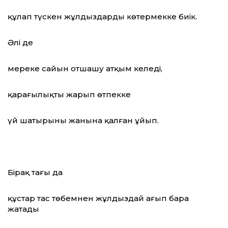
құлап түскен жұлдыздарды көтермекке биік.
Әлі де
мереке сайын отшашу атқым келеді,
қараңғылықты жарып өтпекке
үй шатырының жанына қалған ұйып.
Бірақ тағы да
құстар тас төбемнен жұлдыздай ағып бара
жатады