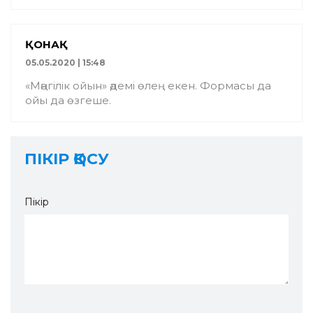
ҚОНАҚ
05.05.2020 | 15:48
«Мәңгілік ойын» әдемі өлең екен. Формасы да
ойы да өзгеше.
ПІКІР ҚОСУ
Пікір