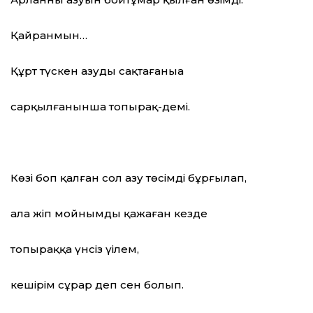
Қайранмын…
Құрт түскен азуды сақтағаныңа
сарқылғанынша топырақ-демің.
Көзің боп қалған сол азу төсімді бұрғылап,
ала жіп мойнымды қажаған кезде
топыраққа үнсіз үңілем,
кешірім сұрар деп сен болып.