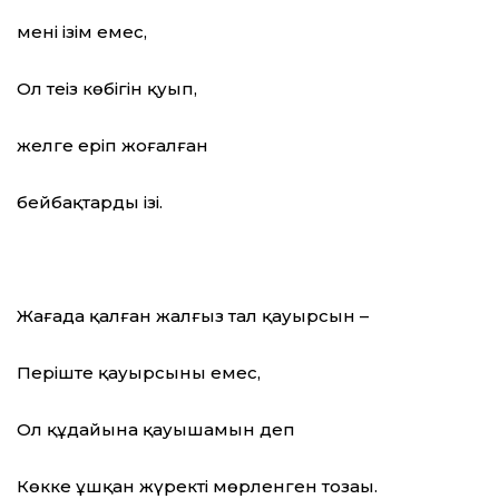
менің ізім емес,
Ол теңіз көбігін қуып,
желге еріп жоғалған
бейбақтардың ізі.
Жағада қалған жалғыз тал қауырсын –
Періште қауырсыны емес,
Ол құдайына қауышамын деп
Көкке ұшқан жүректің мөрленген тозаңы.