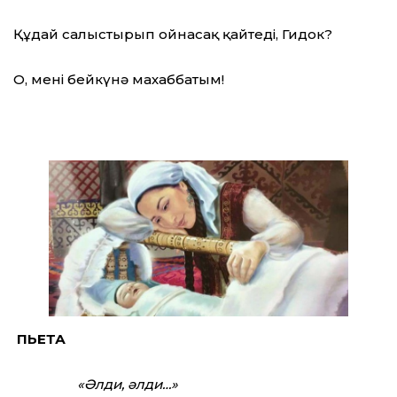
Құдай салыстырып ойнасақ қайтеді, Гидок?
О, менің бейкүнә махаббатым!
ПЬЕТА
«Әлди, әлди…»