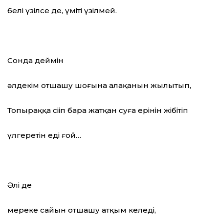
белі үзілсе де, үміті үзілмей.
Сонда деймін
әлдекім отшашу шоғына алақанын жылытып,
Топыраққа сіңіп бара жатқан суға ерінін жібітіп
үлгеретін еді ғой…
Әлі де
мереке сайын отшашу атқым келеді,