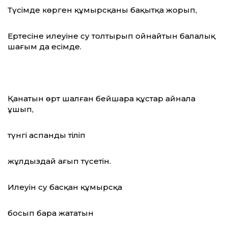
Түсімде көрген құмырсқаны бақытқа жорып,
Ертесіне илеуіне су толтырып ойнайтын балалық
шағым да есімде.
Қанатын өрт шалған бейшара құстар айнала
ұшып,
түнгі аспанды тіліп
жұлдыздай ағып түсетін.
Илеуін су басқан құмырсқа
босып бара жататын