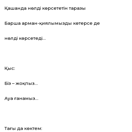
Қашанда нөлді көрсететін таразы
Барша арман-қиялымызды көтерсе де
нөлді көрсетеді…
Қыс:
Біз – жоқпыз…
Ауа ғанамыз…
Тағы да көктем: