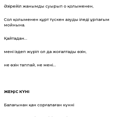
Әзірейіл жанымды суырып оң қолыменен,
Сол қолыменен құрт түскен азуды іледі ұрпағым
мойнына.
Қайтадан…
мені іздеп жүріп ол да жоғалтады өзін,
не өзін таппай, не мені…
ЖЕҢІС КҮНІ
Балағынан қан сорғалаған күннің