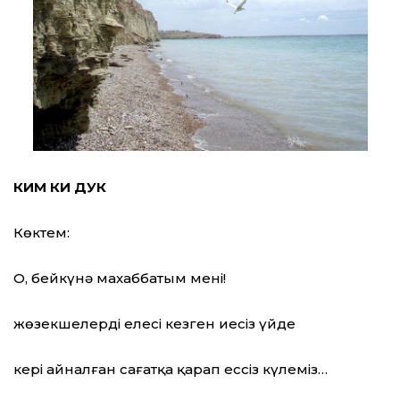
КИМ КИ ДУК
Көктем:
О, бейкүнә махаббатым менің!
жөзекшелердің елесі кезген иесіз үйде
кері айналған сағатқа қарап ессіз күлеміз…