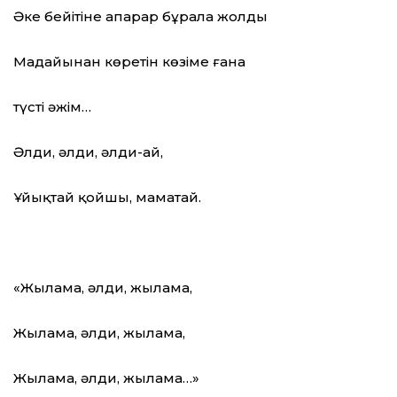
Әке бейітіне апарар бұралаң жолды
Маңдайыңнан көретін көзіме ғана
түсті әжім…
Әлди, әлди, әлди-ай,
Ұйықтай қойшы, маматай.
«Жылама, әлди, жылама,
Жылама, әлди, жылама,
Жылама, әлди, жылама…»