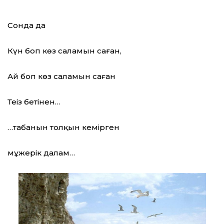
Сонда да
Күн боп көз саламын саған,
Ай боп көз саламын саған
Теңіз бетінен…
…табанын толқын кемірген
мұңжерік далам…