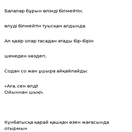
Балалар бұрын өлімді білмейтін,
өлуді білмейтін туысқан алдында.
Ал қазір олар тасадан атады бір-бірін
шекеден көздеп,
Содан соң жан ұшыра айқайлайды:
«Аға, сен өлдің!
Ойыннан шық!».
Күнбатысқа қарай қашқан өзен жағасында
отырмын