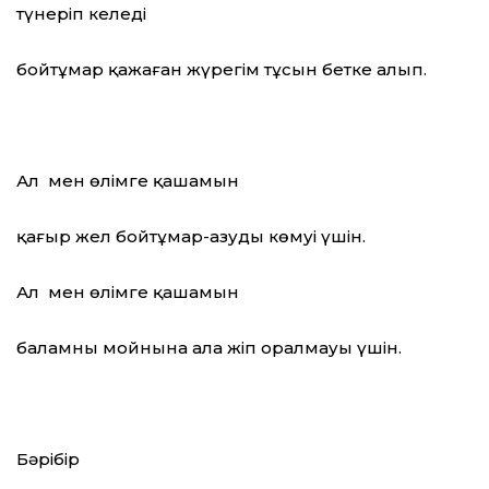
түнеріп келеді
бойтұмар қажаған жүрегім тұсын бетке алып.
Ал мен өлімге қашамын
қаңғыр жел бойтұмар-азуды көмуі үшін.
Ал мен өлімге қашамын
баламның мойнына ала жіп оралмауы үшін.
Бәрібір