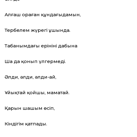
Алғаш ораған құндағыңдамын,
Тербелем жүрегің ұшында.
Табанымдағы ерініңнің дабына
Шаң да қонып үлгермеді.
Әлди, әлди, әлди-ай,
Ұйықтай қойшы, маматай.
Қарын шашым өсіп,
Кіндігім қатпады.