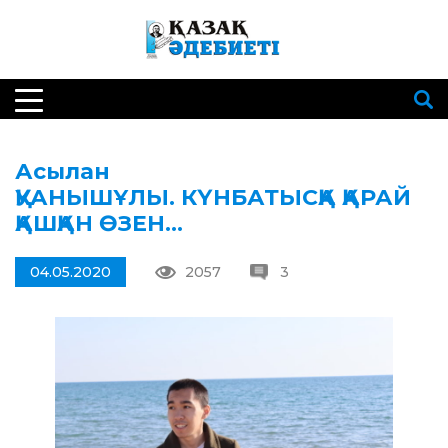
Асылан
ҚУАНЫШҰЛЫ. КҮНБАТЫСҚА ҚАРАЙ
ҚАШҚАН ӨЗЕН…
04.05.2020
2057
3