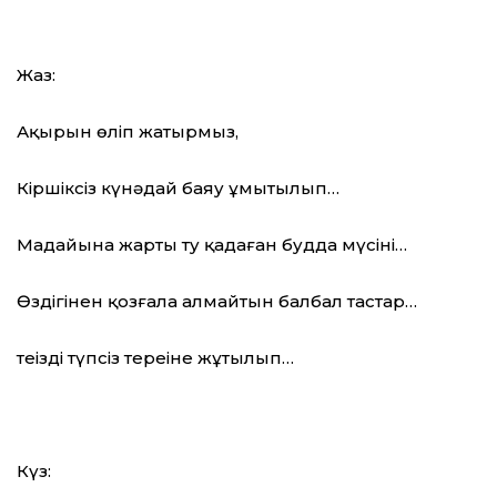
Жаз:
Ақырын өліп жатырмыз,
Кіршіксіз күнәдай баяу ұмытылып…
Маңдайына жарты ту қадаған будда мүсіні…
Өздігінен қозғала алмайтын балбал тастар…
теңіздің түпсіз тереңіне жұтылып…
Күз: