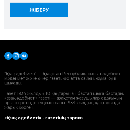
"Қазақ әдебиеті" — Қазақстан Республикасының әдебиет,
мәдениет және өнер газеті. Әр апта сайын, жұма күні
шығады.
Газет 1934 жылдың 10 қаңтарынан бастап шыға бастады.
«Қазақ әдебиеті» газеті — Қазақстан жазушылар одағының
органы ретінде тұңғыш саны 1934 жылдың қаңтарында
жарық көрген.
«Қазақ әдебиеті» - газетінің тарихы