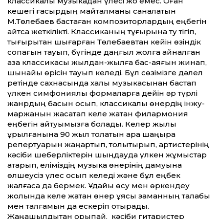
классикалық музыкадан үлесі жоқ емес. Оған
кешегі ғасырдың майталманы саналатын
М.Төлебаев бастаған композиторлардың еңбегін
айтсақ жеткілікті. Классиканың тұғырына ту тігіп,
тығырықтан шығарған Төлебаевтан кейін өзіндік
соқпағын тауып, бүгінде даңғыл жолға айналған
қазақ классикасы жылдан-жылға бас-аяғын жинап,
шынайы өрісін тауып келеді. Бұл сөзімізге дәлел
ретінде сахнасында халық музыкасынан бастап
үлкен симфониялық формаларға дейін әр түрлі
жанрдың басын қосып, классикалық өнердің інжу-
маржанын жасақтап келе жатқан филармония
еңбегін айтуымызға болады. Келер жылы
құрылғанына 90 жыл толатын қара шаңырақ
репертуарын жаңартып, толықтырып, артистерінің
кәсіби шеберліктерін шыңдауда үлкен жұмыстар
атқарып, еліміздің музыка өнерінің дамуына
өлшеусіз үлес қосып келеді және бұл еңбек
жалғаса да бермек. Ұдайы өсу мен өркендеу
жолында келе жатқан өнер ұясы заманның талабы
мен талғамын да ескеріп отырады.
Жаңашылдықтан қорықпай, кәсіби гитаристер