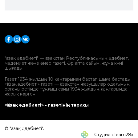
"Қазақ әдебиеті" — Қазақстан Республикасының әдебиет,
мәдениет және өнер газеті. Әр апта сайын, жұма күні
шығады.
Газет 1934 жылдың 10 қаңтарынан бастап шыға бастады.
«Қазақ әдебиеті» газеті — Қазақстан жазушылар одағының
органы ретінде тұңғыш саны 1934 жылдың қаңтарында
жарық көрген.
«Қазақ әдебиеті» - газетінің тарихы
© "Қазақ әдебиеті".
Студия «Team28»