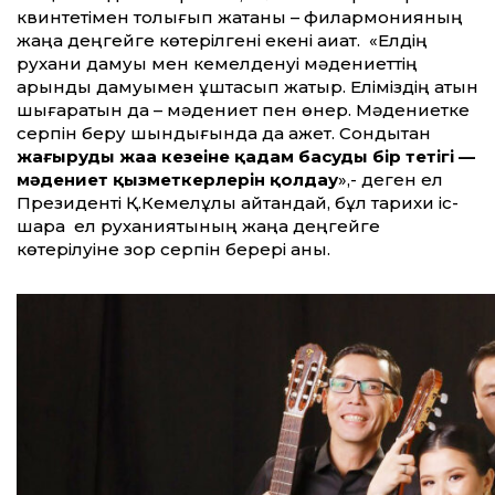
квинтетімен толығып жатқаны – филармонияның
жаңа деңгейге көтерілгені екені ақиқат. «Елдің
рухани дамуы мен кемелденуі мәдениеттің
қарқынды дамуымен ұштасып жатыр. Еліміздің атын
шығаратын да – мәдениет пен өнер. Мәдениетке
серпін беру шындығында да қажет. Сондықтан
жаңғырудың жаңа кезеңіне қадам басудың бір тетігі —
мәдениет қызметкерлерін қолдау
»,- деген ел
Президенті Қ.Кемелұлы айтқандай, бұл тарихи іс-
шара ел руханиятының жаңа деңгейге
көтерілуіне зор серпін берері анық.