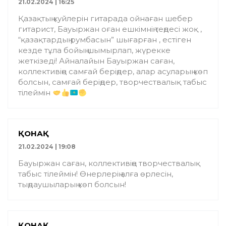
21.02.2024 | 16:25
Қазақтың куйлерін гитарада ойнаған шебер
гитарист, Бауыржан оған ешкімнің теңдесі жоқ ,
“қазақтардың румбасын” шығарған , естіген
кезде тұла бойың шымырлап, жүрекке
жеткізеді! Айналайын Бауыржан саған,
коллективіңе самғай беріңдер, алар асуларың көп
болсын, самғай беріңдер, творчествалық табыс
тілеймін
ҚОНАҚ
21.02.2024 | 19:08
Бауыржан саған, коллективіңе творчествалық
табыс тілеймін! Өнерлерің алға өрлесін,
тыңдаушыларың көп болсын!
ҚОНАҚ