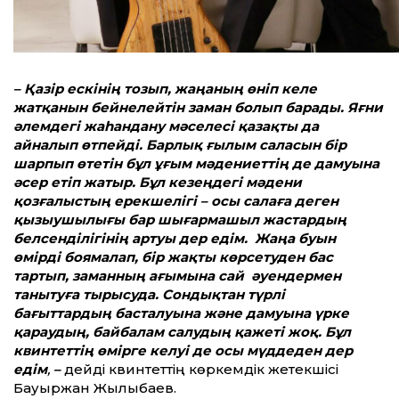
– Қазір ескінің тозып, жаңаның өніп келе
жатқанын бейнелейтін заман болып барады. Яғни
әлемдегі жаһандану мәселесі қазақты да
айналып өтпейді. Барлық ғылым саласын бір
шарпып өтетін бұл ұғым мәдениеттің де дамуына
әсер етіп жатыр. Бұл кезеңдегі мәдени
қозғалыстың ерекшелігі – осы салаға деген
қызыушылығы бар шығармашыл жастардың
белсенділігінің артуы дер едім. Жаңа буын
өмірді боямалап, бір жақты көрсетуден бас
тартып, заманның ағымына сай әуендермен
танытуға тырысуда. Сондықтан түрлі
бағыттардың басталуына және дамуына үрке
қараудың, байбалам салудың қажеті жоқ. Бұл
квинтеттің өмірге келуі де осы мүддеден дер
едім
,
–
дейді квинтеттің көркемдік жетекшісі
Бауыржан Жылқыбаев.