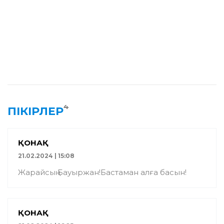
4
ПІКІРЛЕР
ҚОНАҚ
21.02.2024 | 15:08
Жарайсың Бауыржан!Бастаман алға басын!
ҚОНАҚ