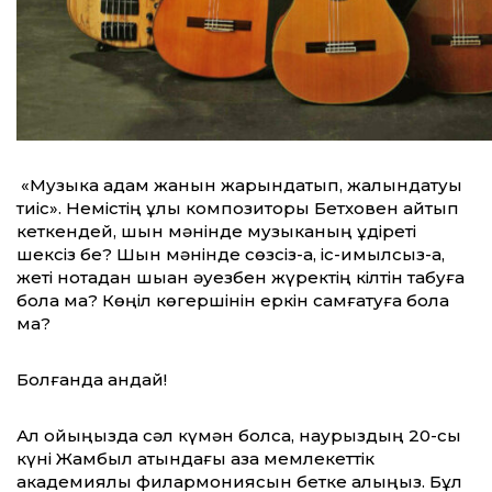
«Музыка адам жанын жарқындатып, жалындатуы
тиіс». Немістің ұлы композиторы Бетховен айтып
кеткендей, шын мәнінде музыканың құдіреті
шексіз бе? Шын мәнінде сөзсіз-ақ, іс-қимылсыз-ақ,
жеті нотадан шыққан әуезбен жүректің кілтін табуға
бола ма? Көңіл көгершінін еркін самғатуға бола
ма?
Болғанда қандай!
Ал ойыңызда сәл күмән болса, наурыздың 20-сы
күні Жамбыл атындағы қазақ мемлекеттік
академиялық филармониясын бетке алыңыз. Бұл