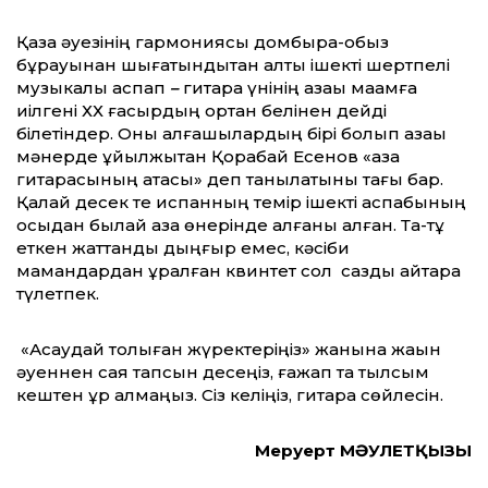
Қазақ әуезінің гармониясы домбыра-қобыз
бұрауынан шығатындықтан алты ішекті шертпелі
музыкалық аспап
–
гитара үнінің қазақы мақамға
иілгені ХХ ғасырдың ортан белінен дейді
білетіндер. Оны алғашқылардың бірі болып қазақы
мәнерде құйқылжытқан Қорабай Есенов «қазақ
гитарасының атасы» деп танылатыны тағы бар.
Қалай десек те испанның темір ішекті аспабының
осыдан былай қазақ өнерінде қалғаны қалған. Тақ-тұқ
еткен жаттанды дыңғыр емес, кәсіби
мамандардан құралған квинтет сол сазды қайтара
түлетпек.
«Асаудай толқыған жүректеріңіз» жанына жақын
әуеннен сая тапсын десеңіз, ғажап та тылсым
кештен құр қалмаңыз. Сіз келіңіз, гитара сөйлесін.
Меруерт МӘУЛЕТҚЫЗЫ