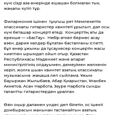
күні сізді қазақ өнерінде ешқашан болмаған тың
жаңалық күтіп тұр.
Филармония ішінен тұңғыш рет Мемлекеттік
классикалық гитаристер квинтеті құрылып, дәл осы
күні беташар концерті өтеді. Концерттің аты да
ерекше — «БасТау». Небір өткел бермес асау
өзен, дария көлдер бұлақтан басталғаны іспетті,
бұл өнер ұжымы да тұсаукесер концертін жақсы
ниетпен ырымдап қойып отыр. Қазақстан
Республикасы Мәдениет және ақпарат
министрлігінің қолдауымен, демеуімен желкенін
керіп, жолға шыққан квинтет қазақтың классикалық
музыкасына жаңаша леп сыйламақ. Ұжым
Бауыржан Жылқыбаев, Ақбар Қиарыстан, Ұланбек
Ахметов, Асан Нарбота, Зәуре Нарбота сынды
талантты гитаристерден құралған.
Өзін қоңыр даламен үндес деп білетін, қос ішекті
домбырасын жанынан тастамайтын қазақтың