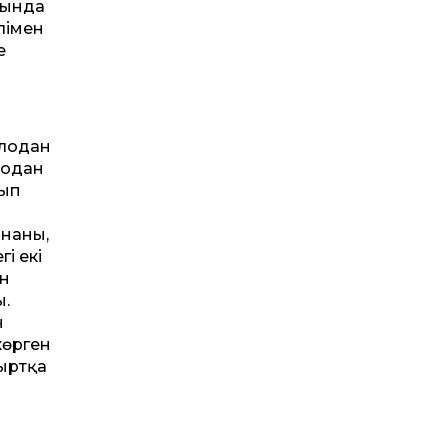
мында
лімен
е
елодан
Содан
лып
ананы,
і екі
ен
ы.
н
көрген
сыртқа