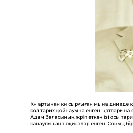
Күн артынан күн сырғыған мына дүниеде қ
сол тарих қойнауына енген, қатпарына 
Адам баласының жүріп өткен ізі осы тар
санаулы ғана оқиғалар енген. Соның бір