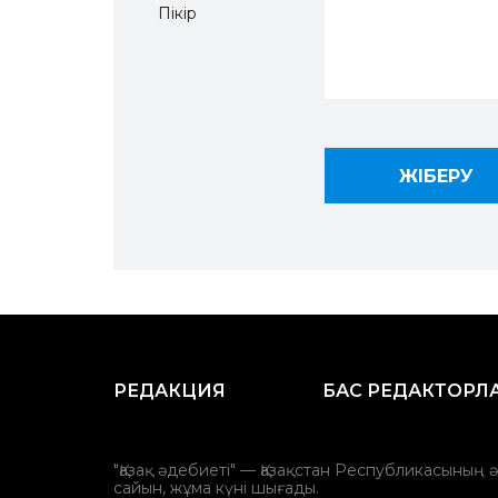
Пікір
РЕДАКЦИЯ
БАС РЕДАКТОРЛ
"Қазақ әдебиеті" — Қазақстан Республикасының 
сайын, жұма күні шығады.