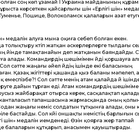
п болған соң көп ұзамай І Украина майданының құра
ұрыста көрсеткен қайсарлығы үшін «Ерлігі үшін» меда
Гуменье, Пошице, Волоколамск қалаларын азат етуг
н» медалін алуға мына оқиға себеп болған екен.
толықтыру күтіп жатқан әскерлерлерге тылдағы с
ның үйінде тамақтанайын деп жатқанын баяндайды. 
ауға алады. Командирдің шешімімен үйді қоршауға а
 Сол сәтте жаңағы әйел үйдің ішінде екі баласының
ған. Қазақ жігіттері қашанда қыз баланы мәпелеп, 
 емеспізбе?! Сол сәтте менің атам қалайда үй ішіндег
еруге дайын тұрған еді. Атам командирдің шешімім
русыз жайбарақат отырса керек, сасқалақтап қалад
 жанталасып тапаншасына жармасқанда оның қолы
Содан жаңағы неміс солдатын тұтқынға алады, оны 
іле бастайды. Сол күйі оншақты немістің барлығын 
гі үшін» медалін иемденеді. Өзін қоярға жер таппай
 де балаларын құтқарып, анасымен қауыштырады.