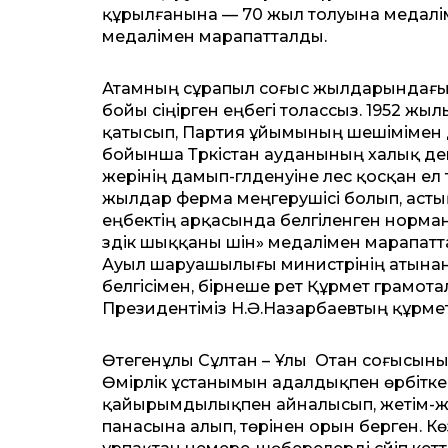
құрылғанына — 70 жыл толуына медалі
медалімен марапатталды.
Атамның сұрапыл соғыс жылдарындағы ер
бойы сіңірген еңбегі толассыз. 1952 ж
қатысып, Партия ұйымының шешімімен де
бойынша Түркістан ауданының халық деп
жерінің дамып-гүлденуіне үлес қосқан е
жылдар ферма меңгерушісі болып, асты
еңбектің арқасында белгіленген норма
үздік шыққаны үшін» медалімен марапатта
Ауыл шаруашылығы министрінің атынан
белгісімен, бірнеше рет Құрмет грамота
Президентіміз Н.Ә.Назарбаевтың құрме
Өтегенұлы Сұлтан – Ұлы Отан соғысының
Өмірлік ұстанымын адалдықпен өрбітке
қайырымдылықпен айналысып, жетім-жес
панасына алып, төрінен орын берген. Кө