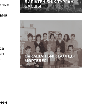
БИЛІКТЕН БИІК ТҰРҒАН
налып
БАСШЫ
қ
шама
да
ан
ӘРҚАШАН БИІК БОЛДЫ
.
МӘРТЕБЕСІ
інен