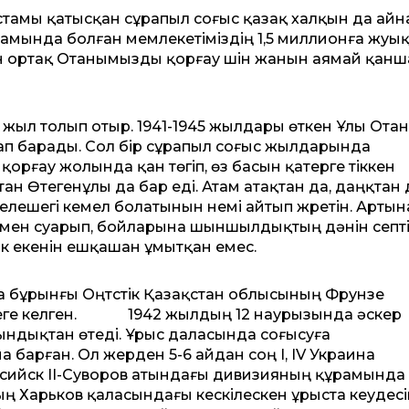
астамы қатысқан сұрапыл соғыс қазақ халқын да ай
құрамында болған мемлекетіміздің 1,5 миллионға жуы
н ортақ Отанымызды қорғау үшін жанын аямай қан
жыл толып отыр. 1941-1945 жылдары өткен Ұлы Отан
тап барады. Сол бір сұрапыл соғыс жылдарында
қорғау жолында қан төгіп, өз басын қатерге тіккен
н Өтегенұлы да бар еді. Атам атақтан да, даңқтан 
лешегі кемел болатынын үнемі айтып жүретін. Артын
ымен суарып, бойларына шыншылдықтың дәнін септі
к екенін ешқашан ұмытқан емес.
 бұрынғы Оңтүстік Қазақстан облысының Фрунзе
иеге келген. 1942 жылдың 12 наурызында әскер
ындықтан өтеді. Ұрыс даласында соғысуға
 барған. Ол жерден 5-6 айдан соң І, ІV Украина
сийск ІІ-Суворов атындағы дивизияның құрамында
ың Харьков қаласындағы кескілескен ұрыста кеудес