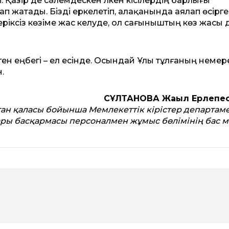
. Қазір де сәлемдескен үлкен кісілердің барлығы
ап жатады. Бізді еркелетіп, алақанында аялап өсірг
ріксіз көзіме жас келуде, ол сағыныштың көз жасы 
ңген еңбегі – ел есінде. Осындай Ұлы тұлғаның немер
.
СҰЛТАНОВА Жаңыл Ерлепе
ан қаласы бойынша Мемлекеттік кірістер департаме
ры басқармасы персоналмен жұмыс бөлімінің бас 