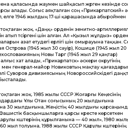
ена қаласында жаумен шайқасып жүрген кезінде со
арсы алады. Соғыс аяқталған соң «Прикарпатский» 
п, елге 1946 жылдың 17-ші қарашасында абыроймен
таған жоқ. «Даңқ» орденін зенитно-артиллерия
атып түсіргені үшін алған. Ал «Қызыл жұлдыз» орден
ларын азат етудегі ерлігі үшін омырауына таққан. 
строва (1945 жыл 30 сәуір), Кошице (1945 жыл 20
Чехословакияның Новы Тарг (1945 жыл 29 қаңтар)
алғыс хат алады, «Прикарпатск» әскери округінің
й мен генерал-майор Новиковтың мақтау қағаздар
желі Суворов дивизиясының Новороссийскідегі даңқ
бысталады.
 тоқтаған жоқ. 1985 жылы СССР Жоғарғы Кеңесінің
ылдардағы Ұлы Отан соғысының 20 жылдығына
на 30 жылдығына, Жеңістің 40 жылдығы қарсаңында
Фашистік басқыншыларға қарсы күресте көрсеткен
Р Қарулы күштерінің құрылғанына — 40 жыл», 1980 жыл
60 жыл толуына, 1988 жылы СССР Қарулы күштерінің