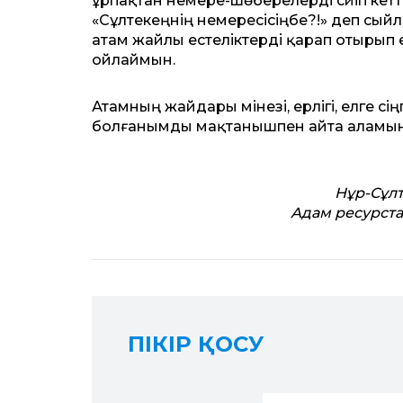
ұрпақтан немере-шөберелерді сүйіп кетті
«Сұлтекеңнің немересісіңбе?!» деп сыйл
атам жайлы естеліктерді қарап отырып е
ойлаймын.
Атамның жайдары мінезі, ерлігі, елге сі
болғанымды мақтанышпен айта аламын
Нұр-Сұлт
Адам ресурста
ПІКІР ҚОСУ