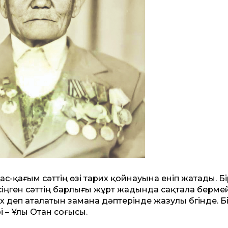
ас-қағым сәттің өзі тарих қойнауына еніп жатады. Б
сіңген сәттің барлығы жұрт жадында сақтала бермей
их деп аталатын замана дәптерінде жазулы бүгінде. Б
і – Ұлы Отан соғысы.