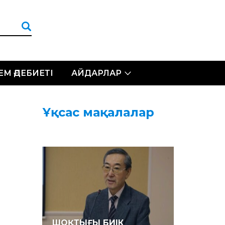
ЛЕМ ӘДЕБИЕТІ
АЙДАРЛАР
Ұқсас мақалалар
ШОҚТЫҒЫ БИІК