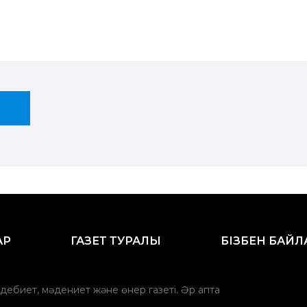
АР
ГАЗЕТ ТУРАЛЫ
БІЗБЕН БАЙ
әдебиет, мәдениет және өнер газеті. Әр апта