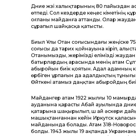
Дүние жүзі халықтарының 80 пайыздан 
өтпеді. Сол кездерде кеңес үкіметінің 
оғланы майданға аттанды. Олар жауда
сұрапыл шайқасқа қатысты.
Биыл Ұлы Отан соғысындағы жеңіске 75 
соғысы да тарих қойнауына кіріп, алыс
Отанымызды, жерімізді елімізді жаудан 
батырлардың арасында менің атам Сұлта
абыройын биік қоятын. Адал адамның ке
өрбіген ұрпағын да адалдықтың тұнығ
Өйткені атамыз даңқтан абыройдың биі
Майдангер атам 1922 жылғы 10 мамырда
ауданына қарасты Абай ауылында дүн
қатарына шақырылып, үш ай әскери дай
машықтанғаннан кейін Иркутск қаласына
майданында болады. Атам 318-Новорос
болды. 1943 жылы 19 ақпанда Украинан