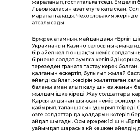
жараланып, госпитальға түседі. Емделі
Львов қаласын азат етуге қатысқан. Сол 
марапатталады. Чехословакия жерінде 
атсалысады.
Ержүрек атамның майдандағы «Ерлігі үші
Украинаның Казино селосының маңында 
бір әйел келіп оншақты неміс солдаты
бірнеше солдат ауылға келіп үйді қорш
терезеден граната тастау керек болған.
қалғанын ескертіп, булығып жылай баста
әйелді сыйлап, жесірін жылатпаған халық
баланы аман алып қалу үшін өз жанын б
жылдам ішке кіреді. Жау солдаттары қа
Қарсы алдынан шыққан неміс офицері
қайырып, тапаншасын ұшырып түсіреді. 
өзге солдаттар да қолдарын көтеріп бер
айдап шығады. Осы ержүрек ісі үшін «Ерлі
уайымдап шарасыз күй кешкен әйелдің