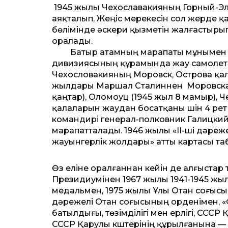
1945 жылы Чехославакияның Горный-Эл
аяқталып, Жеңіс мерекесін сол жерде қ
бөлімінде әскери қызметін жалғастыры
оралады.
Батыр атамның марапаты мұнымен тоқ
дивизиясының құрамында жау самолетін 
Чехословакияның Моровск, Острова қала
жылдары Маршал Сталиннен Моровская О
қаңтар), Оломоуц (1945 жыл 8 мамыр), 
қалаларын жаудан босатқаны үшін 4 рет 
командирі генерал-полковник Галицки
марапатталады. 1946 жылы «ІІ-ші дәре
жауынгерлік жолдары» атты картасы та
Өз еліне оралғаннан кейін де алғыстар
Президиумінен 1967 жылы 1941-1945 ж
медальмен, 1975 жылы Ұлы Отан соғысы
дәрежелі Отан соғысының орденімен, «
батылдығы, төзімділігі мен ерлігі, ССС
СССР Қарулы күштерінің құрылғанына — 