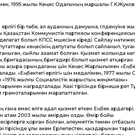
мен, 1995 жылы Кеңес Одағының маршалы Г.К.Жуков
лігі бір төбе, ал ауданның дамуына, гүлденуіне ж
ылы Қазақстан Коммунистік партиясы конференциясы
легат болып КПСС мүшесіне кіреді. Сайлау нәтижес
утаттары кеңесінің депутаты болып сайланып, туға
л таныған, сыйлы азамат болған. Қызмет жолында кө
қ бригадасының бригадирі болып қызмет атқарған.
ны асыра орындағаны үшін Кеңес Жарлығымен «Еңб
лады. «Еңбектегі ерлігі» үшін медалімен, 1977 жылы
 «1976 жылғы Социалистік жарыстың жеңімпазы»
ларымен наградталады. Көзі тірісінде бірнеше рет 
т грамоталарымен марапатталған.
 ғана емес елге адал қызмет еткен Еңбек ардагері.
н атам 2003 жылы өмірден озды. Өмір бойы
ірлерге қорған болған, әлеуметтік төмен отбасы
зі тірісінде ұлы әкем Ерлепестен, қыздарынан тарағ