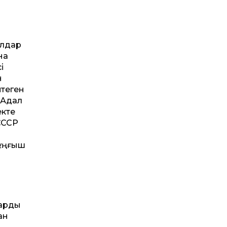
ылдар
на
і
н
птеген
 Адал
екте
 СССР
Тұңғыш
ларды
ан