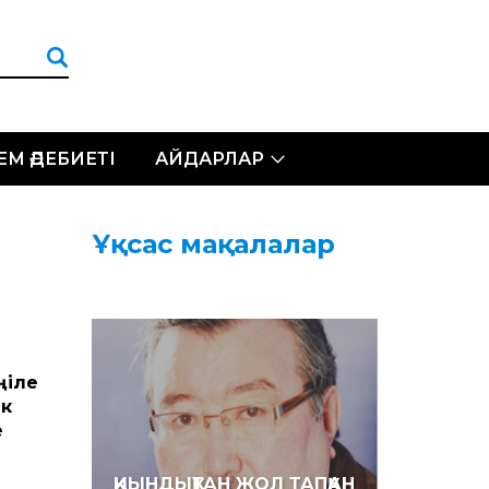
ЛЕМ ӘДЕБИЕТІ
АЙДАРЛАР
Ұқсас мақалалар
ңіле
ік
е
ҚИЫНДЫҚТАН ЖОЛ ТАПҚАН