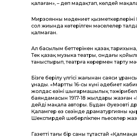
қалаған», – деп ма­дақтап, көлдей мақал
Мирзоянның мәдениет қыз­меткерлерінің Қ
сол жиында көтерілген мәселелер талда
қалмаған.
Ал басылым беттерінен қазақ тарихына,
Тек қазақ музыка театры, ондағы қойыл
таныстырып, театрға көрермен тарту мәс
Бізге берілу үлгісі жағынан саяси ұран
ұнады. «Марттың 16-сы күні әдебиет ка
жолдас өзінің шығармашылық тәжірибел
баяндамасын 1917-18 жылдары жазған «Ең
дейді мақала авторы. Бұдан Әуезовтің 
Қаламгер өз сөзінде драматургияның қыр-
Шекспирдей шеберлікпен пьеселер жаз
Газеттің тағы бір саны тұтастай «Қал­м