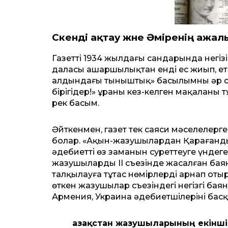
Сәкенді ақтау және Әміренің ажал
Газеттің 1934 жылдағы сандарында негізі
даласы ашаршы­лықтан енді ес жиып, ете
алдындағы тыныштық» басылымның әр с
бірігіңдер!» ұраны кез-келген мақаланың
реңк басым.
Әйткенмен, газет тек саяси мәселелерг
болар. «Ақын-жазушылардан Қарағанды 
әдебиетті өз заманын суреттеуге үндег
жазушылардың ІІ съезінде жасалған ба
талқылауға тұтас нөмірлерді арнап оты
өткен жазушылар съезіндегі негізгі бая
Армения, Украина әдебиетшілерінің ба
Қазақстан жазушыларының екінші 