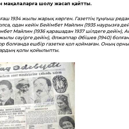
н мақалаларға шолу жасап қайтты.
ғаш 1934 жылы жарық көрген. Газеттің тұңғыш реда
олса, одан кейін Бейімбет Майлин (1935 наурызға дей
імбет Майлин (1936 қарашадан 1937 шілдеге дейін), А
жылы сәуірге дейін), Әлжаппар Әбішев (1940) болға
ор болғанда ешбір газетке қол қоймаған. Оның орн
ардың қолы қойылыпты.