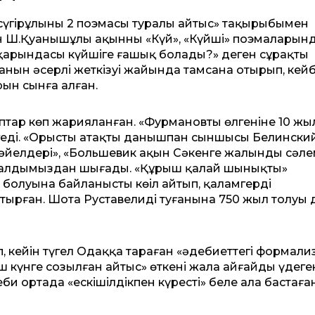
ансүгірұлының 2 поэмасы туралы айтыс» тақырыбымен
 Ш.Қуанышұлы ақын­ның «Күй», «Күйші» поэмаларын
ың қарындасы күйшіге ғашық болады?» деген сұрақты
 жанын әсерлі жеткізуі жайында тамсана отырып, кейб
ын сынға алған.
­тар көп жарияланған. «Фурма­нов­­тың өлгеніне 10 жы
геді. «Орыстың атақты данышпан сыншысы Белинский
ат әйелдері», «Большевик ақын Сәкенге жалынды сәле
е алдымыздан шығады. «Құрыш қалай шынықты»
болуына байланысты көңіл айтып, қаламгердің
ырған. Шота Руставелидің туғанына 750 жыл толуы 
п, кейін түгел Одаққа тараған «әдебиеттегі формали
күнге созылған айтыс» өткені жалаң айғайдың үдеге
еби ортада «ескішілдікпен күрестің» белең ала бастағ