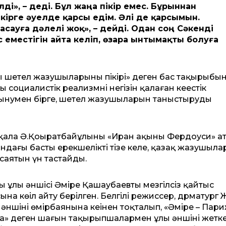
і», – деді. Бұл жаңа пікір емес. Бұрыннан
ікірге әуелде қарсы едім. Әлі де қарсымын.
асауға дәлелі жоқ», – дейді. Одан соң Сәкенді
местігін айта келіп, өзара ынтымақты болуға
ралы шетел жазушыларының пікірі» деген бас тақырыбы
социалистік реализмнің негізін қалаған кеңестік
сынумен бірге, шетел жазушыларын таныстыруды
ала Ә.Қоңыратбайұлының «Иран ақыны Фердоуси» а
ндағы басты ерекшелікті тізе келе, қазақ жазушыл
 саятын үн тастайды.
ың ұлы әншісі Әміре Қашаубаевтың мезгілсіз қайтыс
на көңіл айту берілген. Белгілі режиссер, дрматург
ншінің өмірбаянына кеңінен тоқталып, «Әміре – Пари
да» деген шағын тақырыпшалармен ұлы әншінің жетк