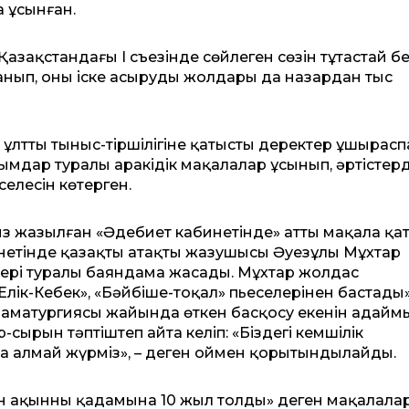
а ұсынған.
азақ­стан­дағы І съезінде сөйлеген сөзін тұтастай бе
нып, оны іске асырудың жолдары да назардан тыс
 ұлттың тыныс-тіршілігіне қатысты деректер ұшырас
ымдар туралы аракідік мақалалар ұсынып, әртістерд
елесін көтерген.
сыз жазылған «Әдебиет кабинетінде» атты мақала қа
бинетінде қазақтың атақты жазушысы Әуезұлы Мұхтар
ері туралы баяндама жасады. Мұхтар жолдас
лік-Кебек», «Бәйбіше-тоқал» пьеселерінен бастады»,
драматургиясы жайында өткен басқосу екенін аңдаймы
сырын тәптіштеп айта келіп: «Біздегі кемшілік
а алмай жүрміз», – деген оймен қорытындылайды.
ақан ақынның қадамына 10 жыл толды» деген мақалала