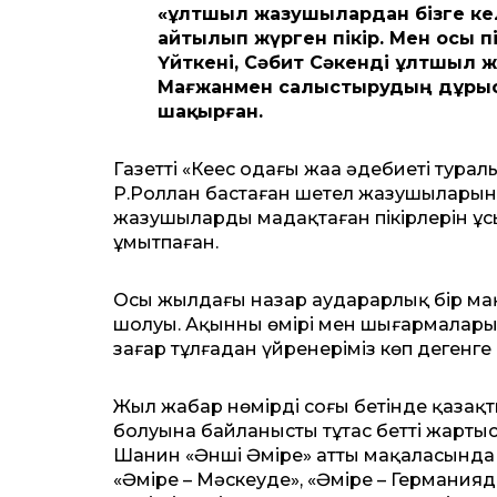
«ұлтшыл жазушылардан бізге келд
айтылып жүрген пікір. Мен осы п
Үйткені, Сәбит Сәкенді ұлтшыл ж
Мағжанмен салыстырудың дұрыс е
шақырған.
Газеттің «Кеңес одағы жаңа әдебиеті ту
Р.Роллан бастаған шетел жазушыларының 
жазушыларды мадақтаған пікірлерін ұ
ұмытпаған.
Осы жылдағы назар аударарлық бір мақ
шолуы. Ақынның өмірі мен шығармалары
заңғар тұлғадан үйренеріміз көп дегенге
Жыл жабар нөмірдің соңғы бетінде қазақт
болуына байланысты тұтас беттің жартысы
Шанин «Әнші Әміре» атты мақаласында ә
«Әміре – Мәскеуде», «Әміре – Германия