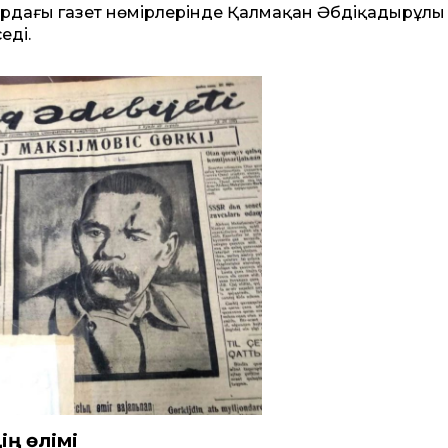
ардағы газет нөмірлерінде Қалмақан Әбдіқадырұлы
еді.
ің өлімі