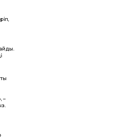
ріп,
пайды.
і
тты
 –
з.
р