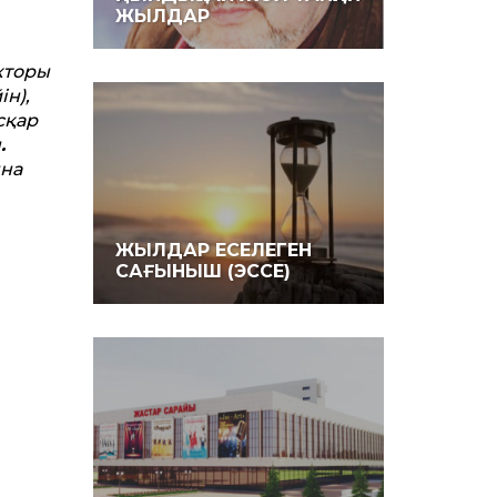
ЖЫЛДАР
кторы
ін),
сқар
н
.
ына
ЖЫЛДАР ЕСЕЛЕГЕН
САҒЫНЫШ (ЭССЕ)