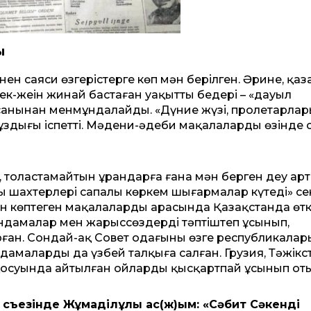
ы
нен саяси өзгерістерге көп мән берілген. Әрине, қаз
к-жеңін жинай бастаған уақыттың бедері – «дауыл
анынан менмұндалайды. «Дүние жүзі, пролетарлар
 тұздығы іспетті. Мәдени-әдеби мақалалардың өзінде 
е, толастамайтын ұрандарға ғана мән берген деу ар
шахтерлері сапалы көркем шығармалар күтеді» сек
ен көптеген мақалалардың арасында Қазақстанда өт
яндамалар мен жарыссөздерді тәптіштеп ұсынып,
рған. Сондай-ақ Совет одағының өзге республикала
ндамаларды да үзбей талқыға салған. Грузия, Тәжікс
сқосуында айтылған ойларды қысқартпай ұсынып от
съезінде Жұмаділұлы Қас(ж)ым: «Сәбит Сәкенді