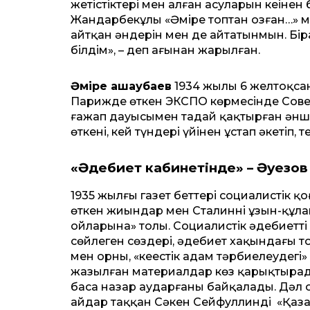
жетістіктері мен алған асуларын кеңінен
Жандарбекұлы «Әміре топтан озған…» ма
айтқан әндерін мен де айтатынмын. Бі
білдім», – деп ағынан жарылған.
Әміре Қашаубаев
1934 жылы 6 жел­тоқсан
Парижде өткен ЭКСПО көрмесінде Сове
ғажап дауысымен таңдай қақтырған әншінің
өткені, кей түндері үйінен ұстап әкетіп,
«Әдебиет кабинетінде» – Әуезов
1935 жылғы газет беттері социалистік
өткен жиындар мен Сталиннің ұзын-құла
ойларына» толы. Социалистік әдебиеттің
сөйлеген сөздері, әдебиет хақындағы то
мен орны, «кеңестік адам тәрбиелеу­де
жазылған материалдар көз қарық­тырады.
баса назар аударғаны бай­қалады. Дәл 
айдар таққан Сәкен Сей­фуллинді «Қазақ