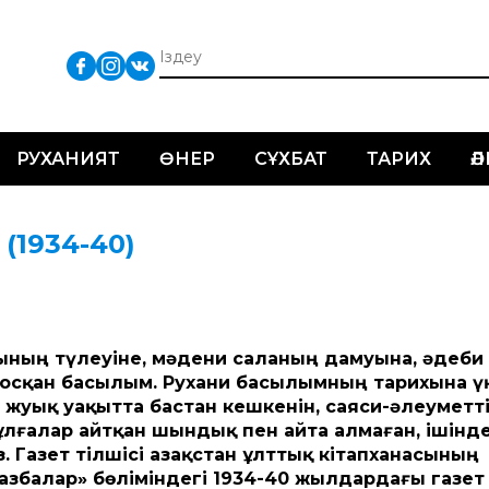
РУХАНИЯТ
ӨНЕР
СҰХБАТ
ТАРИХ
Ә
(1934-40)
иятының түлеуіне, мәдени саланың дамуына, әдеби
қосқан басылым. Рухани басылымның тарихына ү
а жуық уақытта бастан кешкенін, саяси-әлеуметт
ұлғалар айтқан шындық пен айта алмаған, ішінд
Газет тілшісі Қазақстан ұлттық кітапханасының
азбалар» бөліміндегі 1934-40 жылдардағы газет