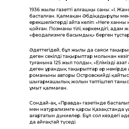
1936 жылы газеттің алғашқы саны: «І. Ж
басталған. Қалмақан Әбдіқадырұлы мен
ерек­шеліктерді айта келіп: «Неге ханн
қойған. Поэманың тілі, көркемдігі, адам
«феодализмге басымдық» берген тұстар
Әдеттегідей, бұл жылы да саяси та­қы­рып
деген секілді тақырыптар молынан кезі
туғанына 125 жыл толды», «Еліміздің аз
деген ұрандық тақырыптар әр нөмірд
романының авторы Островскийдің қайтыс 
шығармашылық жолын тәптіштеп таныс­т
ұмыт қалмаған.
Сондай-ақ, «Правда» газетінде басталы
мен натурализмге қарсы Қазақстанда үш 
аңғартатын дүниелер. Бұл сол кездегі әд
да айғақтай түседі.