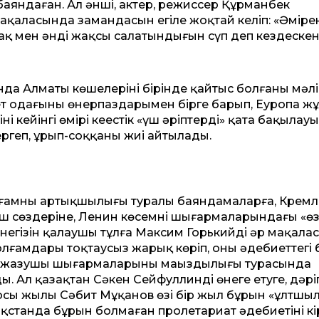
 баяндаған. Ал әнші, актер, режиссер Құрманбек
қаласында замандасын егіле жоқтай келіп: «Әмірен
рақ мен әнді жақсы салатындығын сүп деп кездеске
да Алматы көшелерінің бірінде қайтыс болғаны мәлі
т одағының өнерпаздарымен бірге барып, Еуропа ж
 кейінгі өмірі кеңестік «үш әріптердің» қатаң бақылау
 тергеп, ұрып-соққаны жиі айтылады.
 қоғамның артықшылығы туралы баяндамаларға, Крем
ш сөздеріне, Ленин көсемнің шығармаларындағы «өз
 негізін қалаушы тұлға Максим Горькийдің әр мақалас
лғамдары тоқтаусыз жарық көріп, оның әдебиеттегі 
гі» жазушы шығармаларының маң­ыздылығы турасында
 Ал қазақтан Сәкен Сейфуллинді өнеге етуге, дәріп
осы жылы Сәбит Мұқанов өзі бір жыл бұрын «ұлтшыл
станда бұрын болмаған пролетариат әдебие­тінің кір