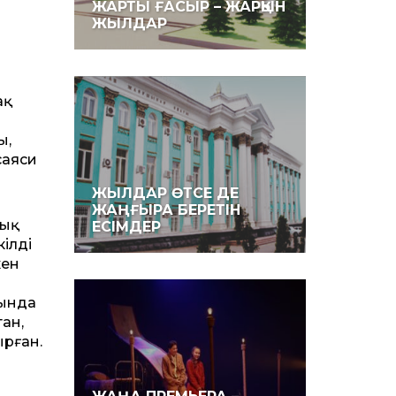
ЖАРТЫ ҒАСЫР – ЖАРҚЫН
ЖЫЛДАР
ақ
ы,
саяси
ЖЫЛДАР ӨТСЕ ДЕ
ЖАҢҒЫРА БЕРЕТІН
тық
ЕСІМДЕР
ілді
кен
рында
тан,
ырған.