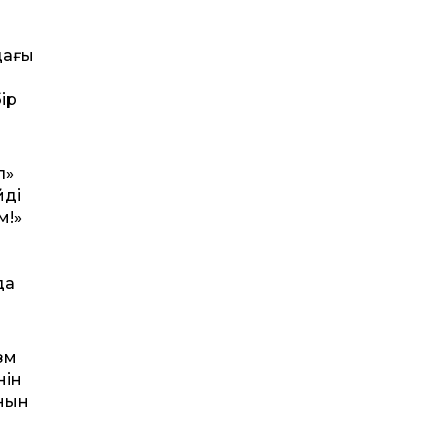
дағы
ір
л»
дің
м!»
да
зм
нін
анын