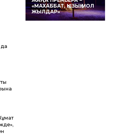
ЖАҢА ПРЕМЬЕРА –
«МАХАББАТ, ҚЫЗЫҚ МОЛ
ЖЫЛДАР»
нда
тты
арына
 Жұмат
жде»,
ен