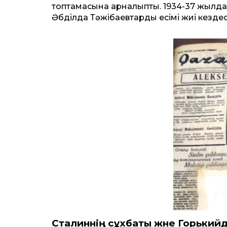
топтамасына арналыпты. 1934-37 жылд
Әбділда Тәжібаевтардың есімі жиі кездес
Сталиннің сұхбаты және Горькийд