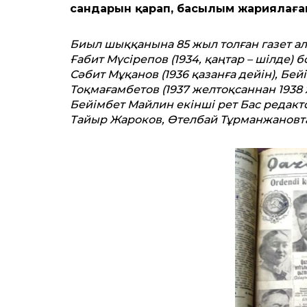
сандарын қарап, басылым жариялаға
Биыл шыққанына 85 жыл толған газет ал
Ғабит Мүсірепов (1934, қаңтар – шілде) б
Сәбит Мұқанов (1936 қазанға дейін), Бей
Тоқмағамбетов (1937 желтоқсаннан 1938 
Бейімбет Майлин екінші рет Бас редакт
Тайыр Жароков, Өтелбай Тұрманжановт