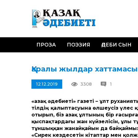
ПРОЗА
ПОЭЗИЯ
ӘДЕБИ СЫН
Қаралы жылдар хаттамасы 
12.12.2019
3308
1
«Қазақ әдебиеті» газеті – ұлт рухан
тілдің қалыптасуына өлшеусіз үлес 
отырып, біз Қазақ ұлтының бір ғасырғ
қыспақтардағы жан күйзелісін, ұлы т
тұншыққан жанайқайын да байқаймыз. 
«Сирек кездесетін кітаптар мен қолж