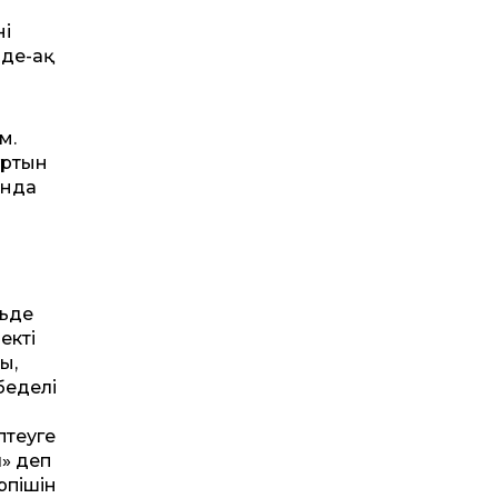
ің
нде-ақ
м.
ұртын
ында
льде
екті
ы,
беделі
­теуге
» деп
пі­шін