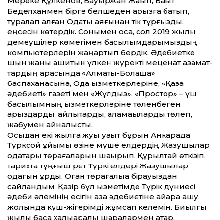
Мереке Құлкенов, Бауыржан Жақып, Бақыт
Беделханмен бірге белшеден қарызға батып,
тұралап қалған Одақты аяғынан тік тұрғыздық,
еңсесін көтердік. Сонымен қоса, сол 2019 жылы
демеушілер көмегімен басылымдарымыздың
компьютерлерін жаңартып бердік. Әдебиетке
шын жаны ашитын үлкен жүректі меценат азамат­
тардың арқасында «Алматы-Болашақ»
баспаханасына, Одақ қызметкерлеріне, «Қазақ
әдебиеті» газеті мен «Жұлдыз», «Простор» – үш
басылымның қызметкерлеріне төленбеген
қарыздарды, айлықтарды, қаламақыларды төлеп,
жабумен айналыстық.
Осыдан екі жылға жуық уақыт бұрын Анкарада
Түрксой ұйымы өзіне мүше елдердің Жазушылар
одақтары төрағаларын шақырып, Құрылтай өткізіп,
тарихта тұңғыш рет Түркі елдері Жазушылар
одағын құрды. Оған төрағалыққа бірауыздан
сайландым. Қазір бұл қызметімде Түрік дүниесі
әдеби әлемінің есігін қазақ әдебиетіне айқара ашу
жолында күш-жігерімді жұмсап келемін. Биылғы
жылы басқа халықаралық шаралармен қатар,