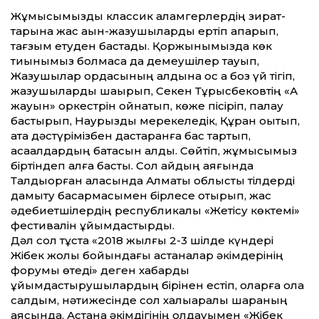
Жұмысымызды классик қаламгерлердің зират­
тарына жас ақын-жазушыларды ертіп апарып,
тағзым етуден бастадық. Қоржынымызда көк
тиынымыз болмаса да демеушілер тауып,
Жазушылар ордасының алдына қос ақ боз үй тігіп,
жазушыларды шақырып, Секен Тұрысбековтің «Ақ
жауын» оркестрін ойнатып, көже пісіріп, палау
бастырып, Наурызды мерекеледік, Құран оқытып,
ата дәстүрімізбен дастарқанға бас тартып,
ақсақалдардың батасын алдық. Сөйтіп, жұмысымыз
біртіндеп алға басты. Сол айдың аяғында
Талдықорған қаласында Алматы облыстық тілдерді
дамыту басқармасымен бірлесе отырып, жас
әдебиетшілердің республикалық «Жетісу көктемі»
фестивалін ұйымдастырдық.
Дәл сол тұста «2018 жылғы 2-3 шілде күндері
Жібек жолы бойындағы астаналар әкімдерінің
форумы өтеді» деген хабарды
ұйымдастырушылардың бірінен естіп, оларға қолқа
салдым, нәтижесінде сол халықаралық шараның
аясында, Астана әкімдігінің қолдауымен «Жібек