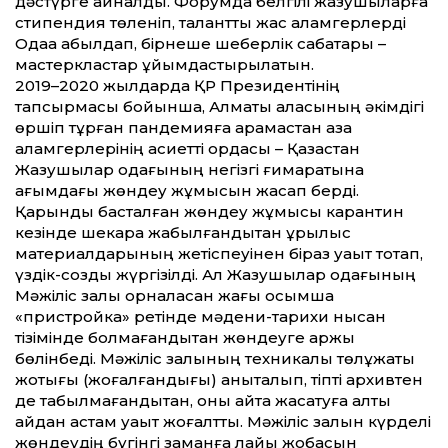
дәстүрге айналды. Форумда белгілі жазушыларға
стипендия төленіп, талант­ты жас қаламгерлерді
Одаққа қабылдап, бірнеше шеберлік сабақтары –
мастеркластар ұйымдастырылатын.
2019–2020 жылдарда ҚР Президентінің
тапсырмасы бойынша, Алматы қаласының әкімдігі
өршіп тұрған пандемияға қарамастан қазақ
қаламгерлерінің қасиет­ті ордасы – Қазақстан
Жазушылар одағының негізгі ғимаратына
ағымдағы жөндеу жұмысын жасап берді.
Қарқынды басталған жөндеу жұмысы карантин
кезінде шекара жабылғандықтан құрылыс
материалдарының жетіспеуінен біраз уақыт тоқтап,
үздік-создық жүргізілді. Ал Жазушылар одағының
Мәжіліс залы орналасқан жағы қосымша
«пристройка» ретінде мәдени-тарихи нысан
тізімінде болмағандықтан жөндеуге қаржы
бөлінбеді. Мәжіліс залының техникалық төлқұжаты
жоқтығы (жоғалғандығы) анықталып, тіпті архивтен
де табылмағандықтан, оны қайта жасатуға алты
айдан астам уақыт жоғалт­тық. Мәжіліс залын күрделі
жөндеудің бүгінгі заманға лайық жобасын