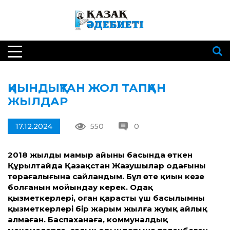
ҚИЫНДЫҚТАН ЖОЛ ТАПҚАН
ЖЫЛДАР
17.12.2024
550
0
2018 жылдың мамыр айының басында өткен
Құрылтайда Қазақстан Жазушылар одағының
төрағалығына сайландым. Бұл өте қиын кезең
болғанын мойындау керек. Одақ
қызметкерлері, оған қарасты үш басылымның
қызметкерлері бір жарым жылға жуық айлық
алмаған. Баспаханаға, коммуналдық