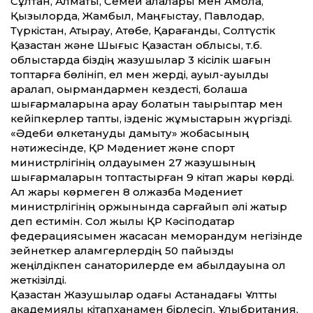
Сұлтан, Алматы, Семей қалалары мен Ақмола,
Қызылорда, Жамбыл, Маңғыстау, Павлодар,
Түркістан, Атырау, Ақтөбе, Қарағанды, Солтүстік
Қазақстан және Шығыс Қазақстан облысы, т.б.
облыстарда біздің жазушылар 3 кісілік шағын
топтарға бөлініп, ел мен жерді, ауыл-ауылды
аралап, оқырмандармен кездесті, болашақ
шығармаларына арқау болатын тақырыптар мен
кейіпкерлер тапты, ізденіс жұмыстарын жүргізді.
«Әдеби өлкетануды дамыту» жобасының
нәтижесінде, ҚР Мәдениет және спорт
министрлігінің қолдауымен 27 жазушының
шығармаларын топтастырған 9 кітап жарық көрді.
Ал жарық көрмеген 8 қолжазба Мәдениет
министрлігінің қоржынында сарғайып әлі жатыр
деп естимін. Сол жылы ҚР Кәсіподақтар
федерациясымен жасасқан меморандум негізінде
зейнеткер қаламгерлердің 50 пайыздық
жеңілдікпен санаторилерде ем қабылдауына қол
жеткізілді.
Қазақстан Жазушылар одағы Астанадағы Ұлт­тық
академиялық кітапханамен бірлесіп, Ұлыбритания,