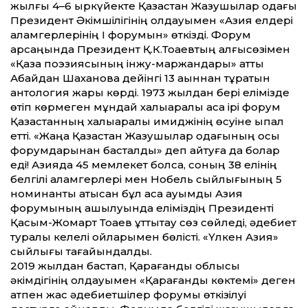
жылғы 4–6 қыркүйекте Қазақстан Жазушылар одағы
Президент Әкімшілігінің қолдауымен «Азия елдері
қаламгерлерінің І форумын» өткізді. Форум
қарсаңында Президент Қ.К.Тоқаевтың алғысөзімен
«Қазақ поэзиясының інжу-маржандары» ат­ты
Абайдан Шахановқа дейінгі 13 ақыннан тұратын
антология жарық көрді. 1973 жылдан бері елімізде
өтіп көрмеген мұндай халықаралық аса ірі форум
Қазақстанның халықаралық имиджінің өсуіне ықпал
ет­ті. «Жаңа Қазақстан Жазушылар одағының осы
форумдарынан басталды» деп айтуға да болар
еді! Азияда 45 мемлекет болса, соның 38 елінің
белгілі қаламгерлері мен Нобель сыйлығының 5
номинанты қатысқан бұл аса ауқымды Азия
форумының ашылуында еліміздің Президенті
Қасым-Жомарт Тоқаев құт­тықтау сөз сөйледі, әдебиет
туралы келелі ойларымен бөлісті. «Үлкен Азия»
сыйлығы тағайындалды.
2019 жылдан бастап, Қарағанды облысы
әкімдігінің қолдауымен «Қарағанды көктемі» деген
атпен жас әдебиетшілер форумы өткізілуі