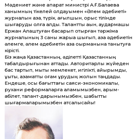
Мәдениет және ақпарат министрі А.Ғ.Балаева
ханымның тікелей қолдауымен «Әлем әдебиеті»
журналын қазақ, түрік, ағылшын, орыс тілінде
шығаруды қолға алдық. Талант­ты ақын, аудармашы
Ержан Алаштуған басқарып отырған тәржіма
журналының 3 саны жарыққа шығып, қазақ әдебиетін
әлемге, әлем әдебиетін қазақ оқырманына танытуға
кірісті.
Біз жаңа Қазақстанның, әділет­ті Қазақ­станның
табалдырығынан ат­тадық. Авторитарлық жүйеден
бас тартып, мықты мемлекет, игілікті, қайырымды,
құқықтық, азамат­тық қоғам құрудың жолын таңдадық.
Ендеше, осы бағыт­тағы саяси-экономикалық,
рухани реформаларға қаламымызбен, қарым-
қабілет, талант-дарынымызбен, шабыт­ты
шығармаларымызбен атсалысайық!