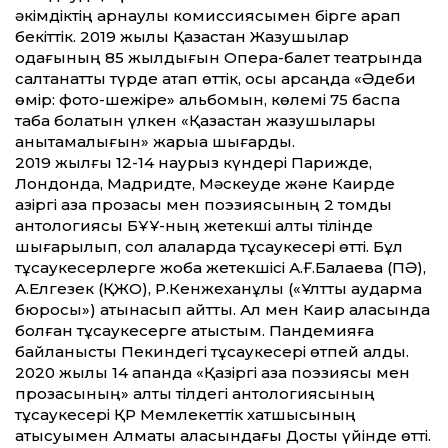
әкімдіктің арнаулы комиссиясымен бірге қарап
бекіт­тік. 2019 жылы Қазақстан Жазушылар
одағының 85 жылдығын Опера-балет театрында
салтанат­ты түрде атап өт­тік, осы қарсаңда «Әдеби
өмір: фото-шежіре» альбомын, көлемі 75 баспа
табақ болатын үлкен «Қазақстан жазушылары
анықтамалығын» жарыққа шығардық.
2019 жылғы 12-14 наурыз күндері Парижде,
Лондонда, Мадридте, Мәскеуде және Каирде
қазіргі қазақ прозасы мен поэзиясының 2 томдық
антологиясы БҰҰ-ның жетекші алты тілінде
шығарылып, сол қалаларда тұсаукесері өт­ті. Бұл
тұсаукесерлерге жоба жетекшісі А.Ғ.Балаева (ПӘ),
А.Елгезек (ҚЖО), Р.Кенжеханұлы («Ұлт­тық аударма
бюросы») қатынасып қайт­ты. Ал мен Каир қаласында
болған тұсаукесерге қатыстым. Пандемияға
байланысты Пекиндегі тұсаукесері өтпей қалды.
2020 жылы 14 ақпанда «Қазіргі қазақ поэзиясы мен
прозасының» алты тілдегі антологиясының
тұсаукесері ҚР Мемлекет­тік хатшысының
қатысуымен Алматы қаласындағы Достық үйінде өт­ті.