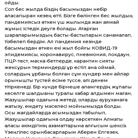
қойды.
Сол бес жылда біздің басымыздан небір
аласапыран кезең өт­ті. Бізге бөлінген бес жылдың
пандемиясыз өткен үш жылында жан аямай
жұмыс істедік деуге болады. Атқарған
шараларымыздың басты-бастыларын санамалап,
тізбелеп бердім. Ал пандемия кезінде
басымыздан өткен екі жыл бойғы КОВИД-19
эпидемиясы, коронавирус, пневмония, локдаун,
ПЦР-тест, маска-бетперде, карантин сияқты
жексұрын терминдерді құр естіп қана қоймай,
солардың құрбаны болған сұм күндер мен айлар
қорқынышты түстей есіме түссе, әлі денем
тітіркенеді. Бір күнде бірнеше қаламгердің жұқпалы
кеселге шалдыққаны туралы хабар алдымен маған,
Жазушылар одағына жетеді, оларды ауруханаға
жатқызу, емдету мәселесі мойнымызда болды.
Осы жағдайларда қасымыздан табылып,
Жазушылар одағына қолдау көрсеткен Алматы
қаласы әкімдігінің азамат­тарына алғысым шексіз.
Үзеңгілес орынбасарларым Ақберен Елгезек,