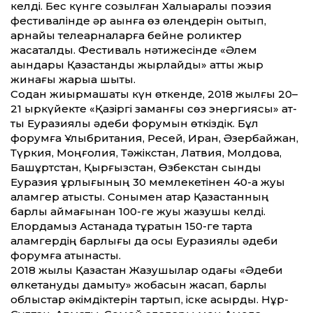
келді. Бес күнге созылған Халықаралық поэзия
фестивалінде әр ақынға өз өлеңдерін оқытып,
арнайы телеарналарға бейне роликтер
жасақталды. Фестиваль нәтижесінде «Әлем
ақындары Қазақстанды жырлайды» ат­ты жыр
жинағы жарыққа шықты.
Содан жиырмашақты күн өткенде, 2018 жылғы 20–
21 қыркүйекте «Қазіргі заманғы сөз энергиясы» ат­
ты Еуразиялық әдеби форумын өткіздік. Бұл
форумға Ұлыбритания, Ресей, Иран, Әзербайжан,
Түркия, Моңғолия, Тәжікстан, Латвия, Молдова,
Башқұртстан, Қырғызстан, Өзбекстан сынды
Еуразия құрлығының 30 мемлекетінен 40-қа жуық
қаламгер қатысты. Сонымен қатар Қазақстанның
барлық аймағынан 100-ге жуық жазушы келді.
Елордамыз Астанада тұратын 150-ге тарта
қаламгердің барлығы да осы Еуразиялық әдеби
форумға қатынасты.
2018 жылы Қазақстан Жазушылар одағы «Әдеби
өлкетануды дамыту» жобасын жасап, барлық
облыстар әкімдіктерін тартып, іске асырдық. Нұр-