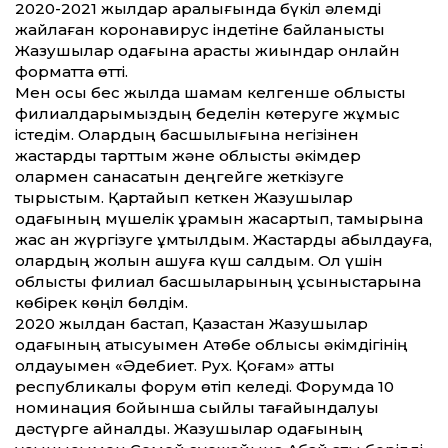
2020-2021 жылдар аралығында бүкіл әлемді
жайлаған коронавирус індетіне байланысты
Жазушылар одағына қарасты жиындар онлайн
формат­та өт­ті.
Мен осы бес жылда шамам келгенше облыстық
филиалдарымыздың беделін көтеруге жұмыс
істедім. Олардың басшылығына негізінен
жастарды тарт­тым және облыстық әкімдер
олармен санасатын деңгейге жеткізуге
тырыстым. Қартайып кеткен Жазушылар
одағының мүшелік құрамын жасартып, тамырына
жас қан жүргізуге ұмтылдым. Жастарды қабылдауға,
олардың жолын ашуға күш салдым. Ол үшін
облыстық филиал басшыларының ұсыныстарына
көбірек көңіл бөлдім.
2020 жылдан бастап, Қазақстан Жазушылар
одағының қатысуымен Ақтөбе облысы әкімдігінің
қолдауымен «Әдебиет. Рух. Қоғам» ат­ты
республикалық форум өтіп келеді. Форумда 10
номинация бойынша сыйлық тағайындалуы
дәстүрге айналды. Жазушылар одағының