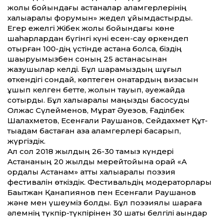
жолы бойындағы астаналар қаламгерлерінің
халықаралық форумын» жедел ұйымдастырдық.
Егер ежелгі Жібек жолы бойындағы көне
шаһарлардан бүгінгі күні есен-сау өркендеп
отырған 100-дің үстінде астана болса, біздің
шақыруымызбен соның 25 астанасынан
жазушылар келді. Бұл шарамыздың шұғыл
өткендігі сондай, көптеген қонақтардың визасын
ұшып келген бет­те, жолын тауып, әуежайда
соқтырдық. Бұл халықаралық маңызды басқосуды
Олжас Сүлейменов, Мұрат Әуезов, Ғаділбек
Шалахметов, Есенғали Раушанов, Сейдахмет Құт­
тықадам бастаған қазақ қаламгерлері басқарып,
жүргіздік.
Ал сол 2018 жылдың 26-30 тамыз күндері
Астананың 20 жылдық мерейтойына орай «Ақ
ордалы Астанам» ат­ты халықаралық поэзия
фестивалін өткіздік. Фестивальдің модераторлары
Бақытжан Қанапиянов пен Есенғали Раушанов
және мен үшеуміз болдық. Бұл поэзиялық шараға
әлемнің түкпір-түкпірінен 30 шақты белгілі ақындар