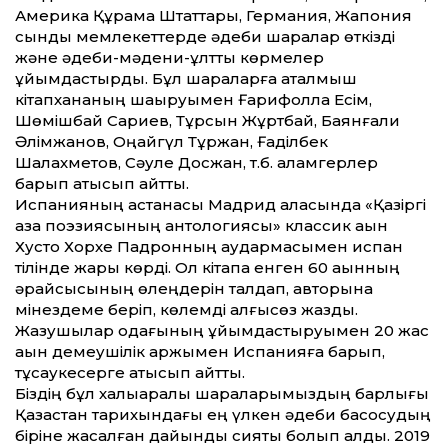
Америка Құрама Штат­тары, Германия, Жапония
сынды мемлекет­терде әдеби шаралар өткізді
және әдеби-мәдени-ұлт­тық көрмелер
ұйымдастырды. Бұл шараларға аталмыш
кітапхананың шақыруымен Ғарифолла Есім,
Шөмішбай Сариев, Тұрсын Жұртбай, Баянғали
Әлімжанов, Оңайгүл Тұржан, Ғаділбек
Шалахметов, Сәуле Досжан, т.б. қаламгерлер
барып қатысып қайт­ты.
Испанияның астанасы Мадрид қаласында «Қазіргі
қазақ поэзиясының антологиясы» классик ақын
Хусто Хорхе Падронның аудармасымен испан
тілінде жарық көрді. Ол кітапқа енген 60 ақынның
әрқайсысының өлеңдерін талдап, авторына
мінездеме беріп, көлемді алғысөз жазды.
Жазушылар одағының ұйымдастыруымен 20 жас
ақын демеушілік қаржымен Испанияға барып,
тұсаукесерге қатысып қайт­ты.
Біздің бұл халықаралық шараларымыздың барлығы
Қазақстан тарихындағы ең үлкен әдеби басқосудың
біріне жасалған дайындық сияқты болып қалды. 2019