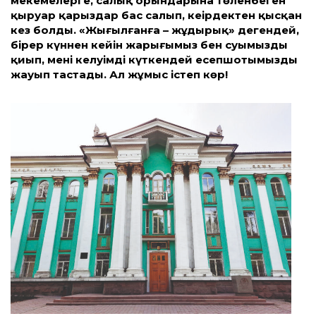
мекемелерге, салық орындарына төленбеген
қыруар қарыздар бас салып, кеңірдектен қысқан
кез болды. «Жығылғанға – жұдырық» дегендей,
бірер күннен кейін жарығымыз бен суымызды
қиып, менің келуімді күткендей есепшотымызды
жауып тастады. Ал жұмыс істеп көр!