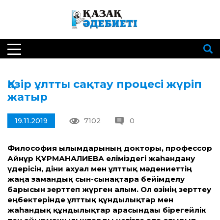
Қазір ұлтты сақтау процесі жүріп
жатыр
19.11.2019
7102
0
Философия ғылымдарының докторы, профессор
Айнұр ҚҰРМАНАЛИЕВА еліміздегі жаһандану
үдерісін, діни ахуал мен ұлттық мәдениеттің
жаңа замандық сын-сынақтарға бейімделу
барысын зерттеп жүрген ғалым. Ол өзінің зерттеу
еңбектерінде ұлттық құндылықтар мен
жаһандық құндылықтар арасындағы бірегейлік