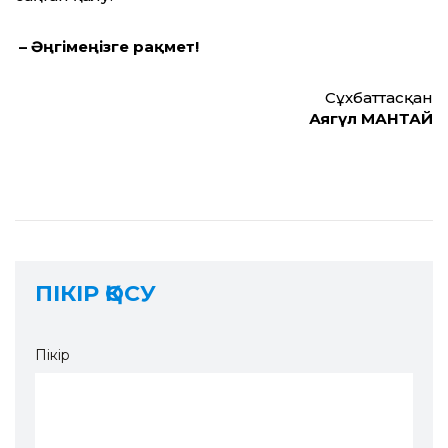
– Әңгімеңізге рақмет!
Сұхбаттасқан
Аягүл МАНТАЙ
ПІКІР ҚОСУ
Пікір