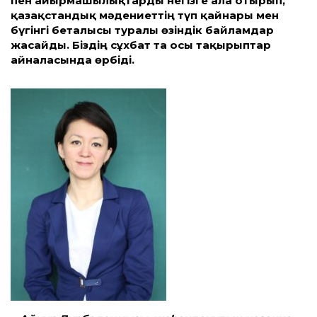
пен айырмашылық­тарды негізге ала отырып,
қазақстандық мәдениеттің түп қайнары мен
бүгінгі беталысы туралы өзіндік байламдар
жасайды. Біздің сұхбат та осы тақырыптар
айналасында өрбіді.