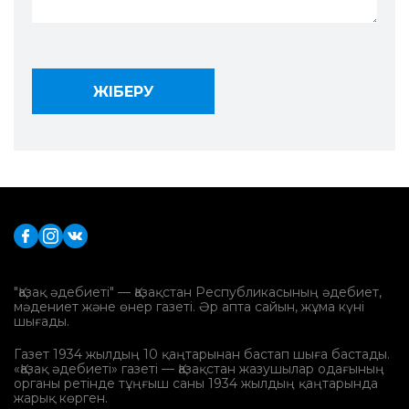
"Қазақ әдебиеті" — Қазақстан Республикасының әдебиет,
мәдениет және өнер газеті. Әр апта сайын, жұма күні
шығады.
Газет 1934 жылдың 10 қаңтарынан бастап шыға бастады.
«Қазақ әдебиеті» газеті — Қазақстан жазушылар одағының
органы ретінде тұңғыш саны 1934 жылдың қаңтарында
жарық көрген.