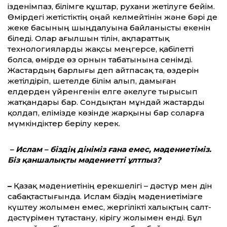
ізденімпаз, білімге құштар, рухани жетілуге бейім.
Өмірдегі жетістіктің оңай келмейтінін және бәрі де
жеке басының шыңдалуына байланысты екенін
біледі. Олар ағылшын тілін, ақпараттық
технологияларды жақсы меңгерсе, қабілетті
болса, өмірде өз орнын табатынына сенімді.
Жастардың барлығы деп айтпасақ та, өздерін
жетілдіріп, шетелде білім алып, дамыған
елдерден үйренгенін елге әкелуге тырысып
жатқандары бар. Сондықтан мұндай жастарды
қолдап, елімізде көзінде жарқыны бар соларға
мүмкіндіктер берілу керек.
– Ислам – біздің дініміз ғана емес, мәдениетіміз.
Біз қан­шалықты мәдениетті ұлтпыз?
–
Қазақ мәдениетінің ерекшелігі – дәстүр мен дін
сабақтастығында. Ислам біздің мәдениетімізге
күштеу жолымен емес, жергілікті халықтың салт-
дәстүрімен тұтастану, кірігу жолымен енді. Бұл