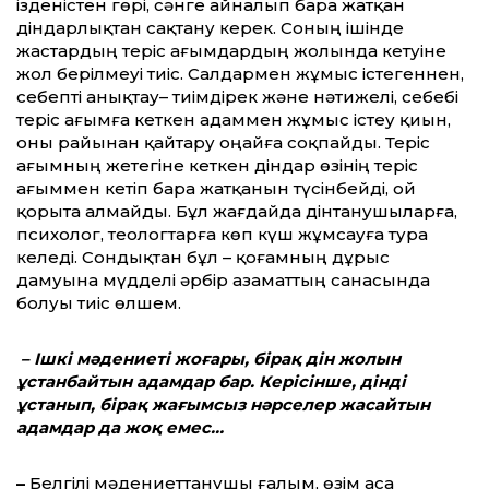
ізденістен гөрі, сәнге айналып бара жатқан
діндарлықтан сақтану керек. Соның ішінде
жастардың теріс ағымдардың жолында кетуіне
жол берілмеуі тиіс. Салдармен жұмыс істегеннен,
себепті анықтау– тиімдірек және нәтижелі, себебі
теріс ағымға кеткен адаммен жұмыс істеу қиын,
оны райынан қайтару оңайға соқпайды. Теріс
ағымның жетегіне кеткен діндар өзінің теріс
ағыммен кетіп бара жатқанын түсінбейді, ой
қорыта алмайды. Бұл жағдайда дінтанушыларға,
психолог, тео­лог­тарға көп күш жұмсауға тура
келеді. Сондықтан бұл – қоғам­ның дұрыс
дамуына мүдделі әрбір азаматтың санасында
болуы тиіс өлшем.
– Ішкі мәдениеті жоғары, бірақ дін жолын
ұстанбайтын адамдар бар. Керісінше, дінді
ұстанып, бірақ жағымсыз нәрселер жасайтын
адамдар да жоқ емес…
–
Белгілі мәдениеттанушы ғалым, өзім аса