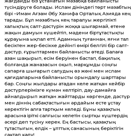
жағдайды біз ұстанатын мәзһабқа байланысты
түсіндіруге болады. Ислам дініндегі төрт мәзһабтың
бірі –Имам Ағзам Әбу Ханифа Орталық Азияда кең
тарады. Бұл мәзһабтың кең таралуы жергілікті
халықтың салт-дәстүрін жоққа шығармай, етене
жақын дамуын күшейтіп, мәдени біртұтастықты
құрауына ықпал етті. Адамның туғаннан, яғни тал
бесіктен жер-бесікке дейінгі өмірі белгілі бір салт-
дәстүр, ғұрыптармен байланысты өтеді. Балаға
азан шақырып, есім беруінен бастап, бақилық
болғанда жаназасын оқып, марқұмды соңғы
сапарға шығарып салудың өз жөні мен ислам
қағидаларына байланысты орындалу шарттары
бар. Соңғы жылдары атадан келе жатқан кейбір
дәстүрлерімізге күмән келтіріп, дау-дамайға
айналдырып жатқан жайттарды көргенде, дәстүр
мен діннің сабақтастығын әрдайым есте ұстау
керектігін алға тартқым келеді. Бұны қазақтың
арасына іріткі салғысы келетін сыртқы күштердің
әсері деп түсіну керек. Ең бастысы, қазақтың
тұтастығын, елдік – ұлттық сана­сы­ның беріктігін
сақтап қалу!