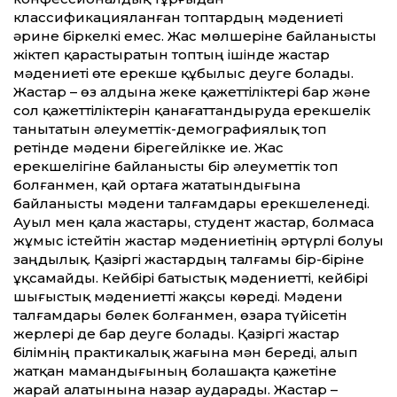
классификацияланған топтардың мәдениеті
әрине біркелкі емес. Жас мөлшеріне байланысты
жіктеп қарастыратын топтың ішінде жастар
мәдениеті өте ерекше құбылыс деуге болады.
Жастар – өз алдына жеке қажеттіліктері бар және
сол қажеттіліктерін қанағаттандыруда ерекшелік
танытатын әлеуметтік-демографиялық топ
ретінде мәдени бірегейлікке ие. Жас
ерекшелігіне байланысты бір әлеуметтік топ
болғанмен, қай ортаға жататындығына
байланысты мәдени талғамдары ерекшеленеді.
Ауыл мен қала жастары, студент жастар, болмаса
жұмыс істейтін жастар мәдениетінің әртүрлі болуы
заңдылық. Қазіргі жастардың талғамы бір-біріне
ұқсамайды. Кейбірі батыстық мәдениетті, кейбірі
шығыстық мәдениетті жақсы көреді. Мәдени
талғамдары бөлек болғанмен, өзара түйісетін
жерлері де бар деуге болады. Қазіргі жастар
білімнің практикалық жағына мән береді, алып
жатқан мамандығының болашақта қажетіне
жарай алатынына назар аударады. Жастар –