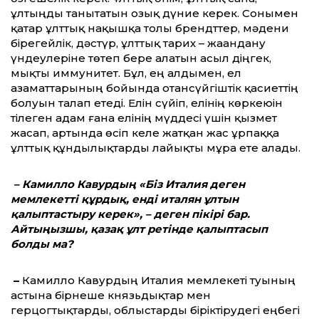
ұлтыңды танытатын озық дүние керек. Сонымен
қатар ұлттық нақышқа толы брендттер, мәдени
бірегейлік, дәстүр, ұлттық тарих – жаһандану
үндеулеріне төтеп бере алатын асыл діңгек,
мықты иммунитет. Бұл, ең алдымен, ел
азаматтарының бойында отансүйгіштік қасиеттің
болуын талап етеді. Елін сүйіп, елінің көркеюін
тілеген адам ғана елінің мүддесі үшін қызмет
жасап, артында өсіп келе жатқан жас ұрпаққа
ұлттық құндылықтарды лайықты мұра ете алады.
– Камилло Кавурдың «Біз Италия деген
мемлекетті құрдық, енді италян ұлтын
қалыптастыру керек», – деген пікірі бар.
Айтыңызшы, қазақ ұлт ретінде қалыптасып
болды ма?
–
Камилло Кавурдың Италия мемлекеті туының
астына бірнеше князьдықтар мен
герцогтықтарды, облыстарды біріктірудегі еңбегі