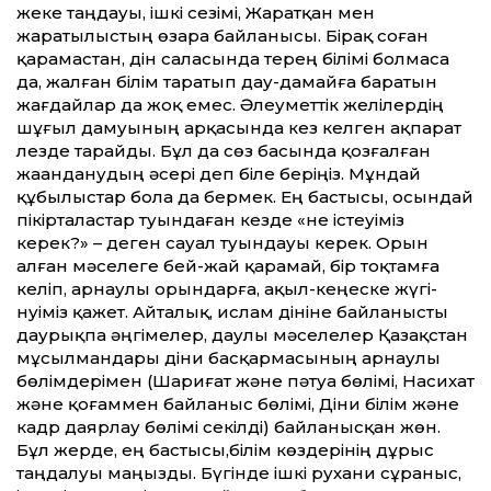
жеке таңдауы, ішкі сезімі, Жаратқан мен
жаратылыстың өзара байланысы. Бірақ соған
қарамастан, дін саласында терең білімі болмаса
да, жалған білім таратып дау-дамайға баратын
жағдайлар да жоқ емес. Әлеуметтік желілердің
шұғыл дамуының арқасында кез келген ақпарат
лезде тарайды. Бұл да сөз басында қозғалған
жаһанданудың әсері деп біле беріңіз. Мұндай
құбылыстар бола да бермек. Ең бастысы, осындай
пікірталастар туындаған кезде «не істеуіміз
керек?» – деген сауал туындауы керек. Орын
алған мәселеге бей-жай қара­май, бір тоқтамға
келіп, арнаулы орындарға, ақыл-кеңеске жүгі­
нуіміз қажет. Айталық, ислам дініне байланысты
даурықпа әңгімелер, даулы мәселелер Қазақстан
мұсылмандары діни басқармасының арнаулы
бөлім­дерімен (Шариғат және пәтуа бөлімі, Насихат
және қоғаммен байланыс бөлімі, Діни білім және
кадр даярлау бөлімі секілді) байланысқан жөн.
Бұл жерде, ең бастысы,білім көздерінің дұрыс
таңдалуы маңызды. Бүгінде ішкі рухани сұраныс,