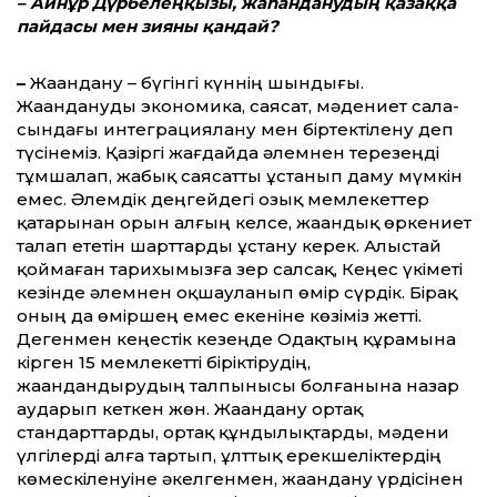
– Айнұр Дүрбелеңқызы, жаһанданудың қазаққа
пайдасы мен зияны қандай?
–
Жаһандану – бүгінгі күн­нің шындығы.
Жаһандануды экономика, саясат, мәдениет сала­
сындағы интеграциялану мен біртектілену деп
түсінеміз. Қазіргі жағдайда әлемнен тере­зеңді
тұмшалап, жабық саясатты ұстанып даму мүмкін
емес. Әлемдік деңгейдегі озық мемлекеттер
қатарынан орын алғың келсе, жаһандық өркениет
талап ететін шарттарды ұстану керек. Алыстай
қоймаған тарихымызға зер салсақ, Кеңес үкіметі
кезінде әлемнен оқшауланып өмір сүр­дік. Бірақ
оның да өміршең емес еке­ніне көзіміз жетті.
Дегенмен кеңестік кезеңде Одақтың құра­мына
кірген 15 мемлекетті біріктірудің,
жаһандандырудың талпынысы болғанына назар
аударып кеткен жөн. Жаһандану ортақ
стандарттарды, ортақ құндылықтарды, мәдени
үлгі­лерді алға тартып, ұлттық ерек­ше­ліктердің
көмескіленуіне әкел­генмен, жаһандану үрдісінен