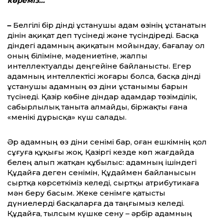
көреміз…
–
Белгілі бір дінді ұстанушы адам өзінің ұстанатын
дінін ақиқат деп түсінеді және түсіндіреді. Басқа
діндегі адамның ақиқатын мойындау, бағалау ол
оның біліміне, мәдениетіне, жалпы
интеллектуалды деңгейіне байланысты. Егер
адамның интеллектісі жоғары болса, басқа дінді
ұстанушы адамның өз діни ұстанымы барын
түсінеді. Қазір көбіне діндар адамдар төзімділік,
сабырлылық таныта алмайды, біржақты ғана
«менікі дұрысқа» күш салады.
Әр адамның өз діни сенімі бар, оған ешкімнің қол
сұғуға құқығы жоқ. Қазіргі кезде көп жағдайда
белең алып жатқан құбылыс: адамның ішіндегі
Құдайға деген сенімін, Құдаймен байланысын
сыртқа көрсеткіміз келеді, сыртқы атрибутикаға
мән беру басым. Жеке сенімге қатысты
дүниелерді басқаларға да таңғымыз келеді.
Құдайға, тылсым күшке сену – әрбір адамның