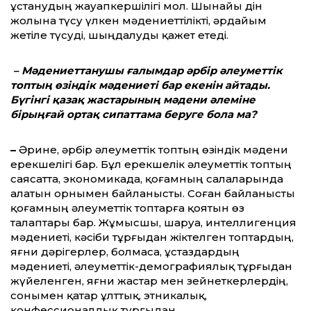
ұстанудың жауапкершілігі мол. Шынайы дін
жолына түсу үлкен мәдениеттілікті, әрдайым
жетіле түсуді, шыңдалуды қажет етеді.
– Мәдениеттанушы ғалымдар әрбір әлеуметтік
топтың өзіндік мәдениеті бар екенін айтады.
Бүгінгі қазақ жастарының мәдени әлеміне
бірыңғай ортақ сипаттама беруге бола ма?
–
Әрине, әрбір әлеуметтік топтың өзіндік мәдени
ерекшелігі бар. Бұл ерекшелік әлеуметтік топтың
саясатта, экономикада, қоғамның салаларында
алатын орнымен байланысты. Соған байланысты
қоғамның әлеуметтік топтарға қоятын өз
талаптары бар. Жұмысшы, шаруа, интеллигенция
мәдениеті, кәсіби тұрғыдан жіктелген топтардың,
яғни дәрігерлер, болмаса, ұстаздардың
мәдениеті, әлеуметтік-демографиялық тұрғыдан
жүйеленген, яғни жастар мен зейнеткерлердің,
сонымен қатар ұлттық, этникалық,
конфессионалдық тұрғыдан