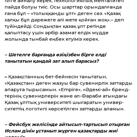
тілге айналу керек, технологиялық менталитеті
пайда болуы тиіс. Осы шарттар орындалғанда
ғана бұл – «толыққанды ұлт» деген сөз. «Қазақ
халқы бұл дәрежеге әлі жете қойған жоқ»,– деп
түйіндейді. Сондықтан қазақ ұлт ретінде
қалыптасу үшін әрбір азамат елдік мүдде
жолында тынбай еңбек етуіміз керек.
– Шетелге барғанда өзіңізбен бірге елді
танытатын қандай зат алып барасыз?
–
Қазақстанның бет-бейнесін танытатын,
«Қазақстан» деген жазуы бар сувенирлік зат­тарды
апаруға тырысамын. «Empire», «Әдемі-ай» бренд­
терінің сувенирлерін және әл-Фараби атындағы
Қазақ ұлттық университеті шығаратын универ­
ситеттің логотипі көрсе­тілген заттарды аламын.
– Фейсбук желісінде айтысып-тартысып отырған
Ислам дінін ұстанып жүрген қазақтарды жиі