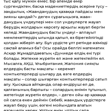
тыс қалу мүмкін емес. Бір әлем­де өмір
сүргендіктен, басқа мәдениеттердің әсеріне түсу –
заңдылық. «Жаһанданудың қазаққа пайдасы мен
зияны қан­дай?» деген сұрағыңызға, жаһан­
данудың үндеулері мен сол үндеу­лерге жауап
берудің жолдарын көрсету арқылы жауап бергім
келеді. Жаһанданудың басты үндеуі – алпауыт
мемлекеттердің ығында қалып, өз бірегейлігіңді
қолдан жіберіп алу. Бұл үрдісте ұлт ретінде өзімізді
сақтай аламыз ба? Осы орайда белгілі математик
Асқар Жұмаділдаевтың «Дүниеде елдің екі түрі
болады. Жетекке жүретін ел және жетек­тейтін ел.
Мысалға, АҚШ, Ұлыбритания, Жапония сияқты
елдердің басты мақсаты – керемет
компьютерлерді шығару да, өзге елдердің
мақсаты – солар шығарған компьютерлерді сатып
алу. Қысқаша айтқанда, олар өндіруші ел де,
қалғанының барлығы – солардың өнімін тұтынып,
жетегінде жүретін елдер», – деген ойы әр қазаққа
ой салса екен деймін Себебі, жа­һан­дық үрдістерге
жауап беру үшін, өзгені мойындата алатын
өзгешелік керек. Ұлттық өнім, ұлттық сапа,