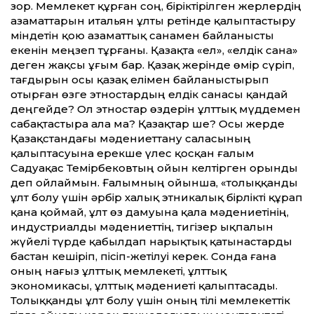
зор. Мемлекет құрған соң, біріктірілген жерлердің
азаматтарын итальян ұлты ретінде қалыптастыру
міндетін қою азаматтық санамен байланысты
екенін меңзеп тұрғаны. Қазақта «ел», «елдік сана»
деген жақсы ұғым бар. Қазақ жерінде өмір сүріп,
тағдырын осы қазақ елімен байланыстырып
отырған өзге этностардың елдік санасы қандай
деңгейде? Ол этностар өздерін ұлттық мүддемен
сабақтастыра ала ма? Қазақтар ше? Осы жерде
Қазақстандағы мәдениеттану саласының
қалыптасуына ерекше үлес қосқан ғалым
Садуақас Темірбековтың ойын келтірген орынды
деп ойлаймын. Ғалымның ойынша, «толыққанды
ұлт болу үшін әрбір халық этникалық бірлікті құрап
қана қоймай, ұлт өз дамуына қала мәдениетінің,
индустриалды мәдениеттің, тигізер ықпалын
жүйелі түрде қабылдап нарықтық қатынастарды
бастан кешіріп, пісіп-жетілуі керек. Сонда ғана
оның нағыз ұлттық мемлекеті, ұлттық
экономикасы, ұлттық мәдениеті қалыптасады.
Толыққанды ұлт болу үшін оның тілі мемлекеттік