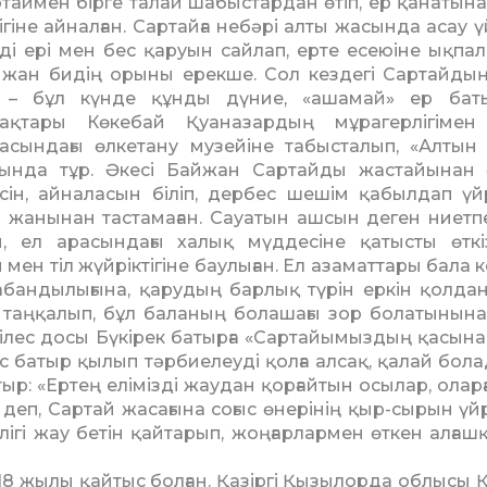
таймен бірге талай шабыстардан өтіп, ер қанатына
ігіне айналған. Сартайға небәрі алты жасында асау ү
ді ері мен бес қаруын сайлап, ерте есеюіне ықпал
жан бидің орыны ерекше. Сол кездегі Сартайдың
і – бұл күнде құнды дүние, «ашамай» ер бат
пақтары Көкебай Қуаназардың мұрагерлігімен
асындағы өлкетану музейіне табысталып, «Алтын
ында тұр. Әкесі Байжан Сартайды жастайынан 
сін, айналасын біліп, дербес шешім қабылдап үй
 жанынан тастамаған. Сауатын ашсын деген ниетп
ан, ел арасындағы халық мүддесіне қатысты өткіз
ен тіл жүйріктігіне баулыған. Ел азаматтары бала к
ан­ды­лығына, қарудың барлық түрін еркін қолдан
таң­қалып, бұл баланың болашағы зор болатынына
гі­лес досы Бүкірек батырға «Сарта­йы­мыздың қасын
с батыр қылып тәрбиелеуді қол­ға алсақ, қалай бола
ыр: «Ертең елімізді жаудан қорғайтын осылар, оларғ
деп, Сартай жасағына соғыс өнерінің қыр-сырын үй
ігі жау бетін қайтарып, жоңғарлармен өткен алғаш
1818 жылы қайтыс болған. Қазіргі Қызылорда облысы 