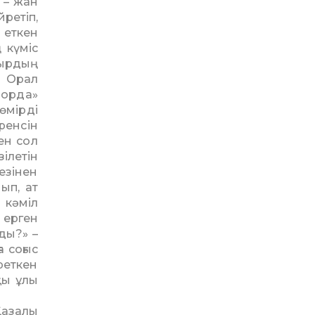
 – жан
йретіп,
 еткен
 күміс
ырдың
 Орал
 орда»
өмірді
ренсін
ен сол
ілетін
езінен
ып, ат
 кәміл
а ерген
ды?» –
а соғыс
реткен
қы ұлы
Қазалы