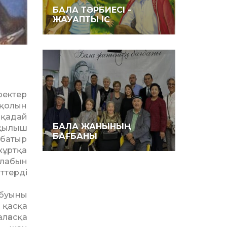
БАЛА ТӘРБИЕСІ -
ЖАУАПТЫ ІС
ректер
 қолын
ақадай
БАЛА ЖАНЫНЫҢ
 қылыш
БАҒБАНЫ
 батыр
жұртқа
алабын
ттерді
 буыны
қ қасқа
ғасқа