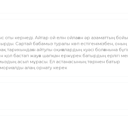
 оты кернеді. Айтар ой елін ойлаған әр азаматтың бой
дырды. Сартай бабамыз туралы көп естігенімізбен, оның
қ тарихындағы айтулы оқиғалардың куәсі болғанына бүг
ан қол бастап жауға шапқан ержүрек батырдың ерлігі ме
ымыздың асыл мұрасы. Ел астанасының төрінен батыр
емориалды алаң орнату керек