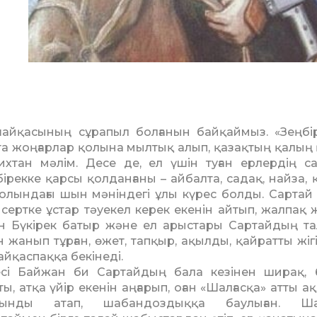
шайқасының сұра­пыл болғанын байқаймыз. «Зеңбі­
та жоңғарлар қолы­на мылтық алып, қазақтың қалың
рихтан мәлім. Десе де, ел үшін туған ерлердің с
бірекке қарсы қолданғаны – айбалта, садақ, найза,
жолындағы шын мәніндегі ұлы күрес болды. Сартай
 сертке ұстар тәуекел керек екенін айтып, жалпақ 
н Бүкірек батыр және ел арыстары Сартайдың т
жанып тұрған, өжет, тапқыр, ақылды, қайратты жігі
айқаспаққа бекінеді.
есі Байжан би Сартайдың бала кезінен ширақ,
ты, атқа үйір екенін аңғарып, оған «Шалғасқа» атты а
лынды атап, шабандоздыққа баулыған. Шал