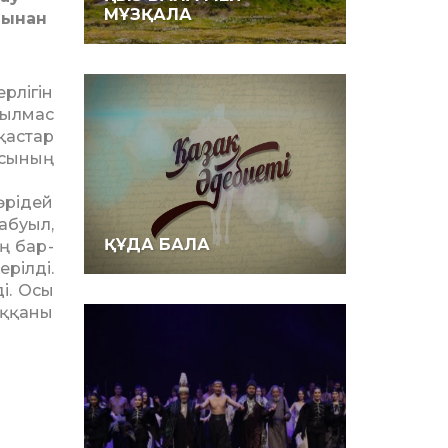
МҰЗҚАЛА
йынан
рлігін
тылмас
қастар
асының
өрідей
абуыл,
ҚҰДА БАЛА
ің бар­
рілді.
і. Осы
ыққаны