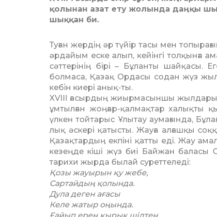
қолынан азат ету жолында даңқы шы
шыққан би.
Туған жердің әр түйір тасы мен топырағ
әрдайым еске алып, кейінгі толқынға а
сәттерінің бірі – Бұланты шайқасы.
болмаса, Қазақ Ордасы содан жүз жыл
кебін киері анық-ты.
XVIII ғасырдың жиырмасыншы жылдары 
ұмтылған жоңғар-қалмақтар халықты қы
үлкен той­тарыс Ұлытау аумағында, Бұ­ла
лық әскері қатысты. Жауға алғаш­қы со
Қазақтардың екпіні қатты еді. Жау амал
кезеңде кіші жүз биі Байжан баласы 
тарихи жырда былай суреттеледі:
Қозы жауырын қу жебе,
Сартайдың қолында.
Дула деген ағасы
Келе жатыр оңында.
Ғайып ерен қырық шілтен,