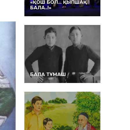
«ҚОШ БОЛ... ҚЫПШАҚ
БАЛА..!»
БАЛА ТҰМАШ