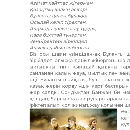
Азамат қайтпас жігермен.
Қазақтың қалың әскері
Бұланты деген бұлаққа
Осылай келіп тірелген.
Алдында қалың жау тұрды,
Қара бұлттай түнерген.
Зеңбіректері зіркілдеп
Алысқа дабыл жіберген.
Біз осы шағын үзіндіден-ақ Бұланты 
зіркілдеп, алысқа дабыл жіберген» шақ
ықтырғаны, тіпті қынадай қырғаны та
сайланған қалың жауға, мылтық пен зең
еді. Бұланты шайқасы, бұл – азаттық 
қазақ жерін қорғау үшін керт бастарын
жар салды. Сондықтан Байжан би ме
қолдап, барлық қазақ рулары арасынан 
іріктеп алып, қол жинап, жау қолымен ш
Әк
қат
құ