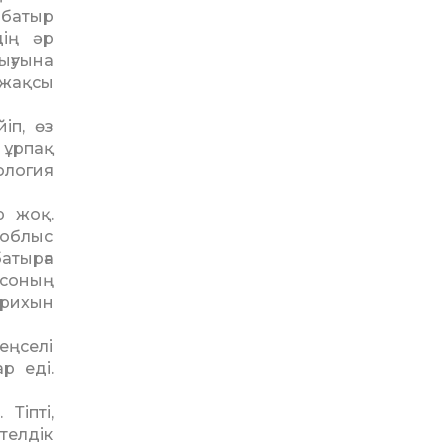
 батыр
дің әр
ығуына
 жақсы
іп, өз
 ұрпақ
ология
р жоқ.
 облыс
атырға
 соның
арихын
еңселі
р еді.
Тіпті,
телдік