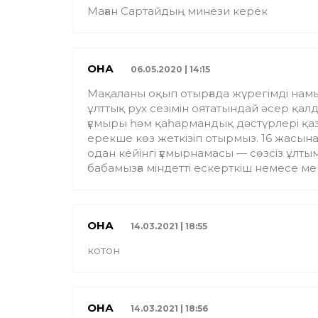
Маған Сартайдың минези керек
ҚОНАҚ
06.05.2020 | 14:15
Мақаланы оқып отырғада жүрегімді намыс
ұлттық рух сезімін оятатындай әсер қал
ғұмыры һәм қаһармандық дәстүрлері қаза
ерекше көз жеткізіп отырмыз. 16 жасын
одан кейінгі ғұмырнамасы — сөзсіз ұлт
бабамызға міндетті ескерткіш немесе м
ҚОНАҚ
14.03.2021 | 18:55
котон
ҚОНАҚ
14.03.2021 | 18:56