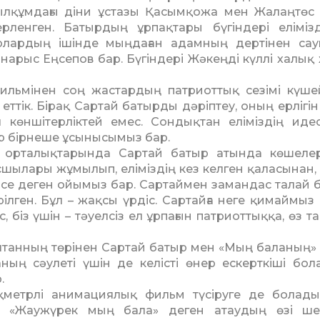
ылқұмдағы діни ұстазы Қасымқожа мен Жалаңтөс
ленген. Батырдың ұрпақтары бүгіндері еліміз
олардың ішінде мыңдаған адамның дертінен сау
нарыс Еңсепов бар. Бүгіндері Жәкеңді күллі халық
льмінен соң жастардың патриоттық сезімі күшей
еттік. Бірақ Сартай батырды дәріптеу, оның ерлігін
 көншітерліктей емес. Сондықтан еліміздің иде
р бірнеше ұсынысымыз бар.
дан орталықтарында Сартай батыр атында көшеле
асшылары жұмылып, еліміз­дің кез келген қаласынан,
се деген ойымыз бар. Сартаймен замандас талай б
лген. Бұл – жақсы үрдіс. Сартайға неге қимаймыз
 біз үшін – тәуелсіз ел ұрпағын патриоттыққа, өз т
Сұлтанның төрінен Сартай батыр мен «Мың баланың» 
ың сәулеті үшін де ке­лісті өнер ескерткіші бола
.
метрлі анимациялық фильм түсіруге де болады. 
. «Жаужүрек мың бала» деген атаудың өзі ше