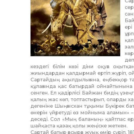
Сар
сер
сән
Бай
ер
ұр
қал
зал
көр
деп
кездегі білім көзі діни оқуға оқытқ
жиындардан қалдырмай ертіп жүріп, ой м
Сартайдың ақылдылығына, еңбекқор таб
құлағында қас батырдай ойнайтынына 
сенген. Ел қадірлісі Байжан бидің үзең­
қалың жас көп, топтастырып, оларды ха
де­ге­ніне Шыңғысхан тұқымы Бүкірек бат
өнерін үйретуді өз мойныма аламын» – 
деседі. Сол «Мың баланың» қайтпас ерл
шайқаста қазақ қолы жеңіске жеткен.
Сартай батыр ғасырға жуық өмір сүріп, 