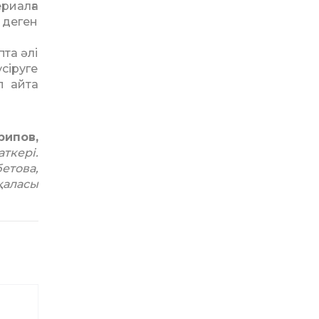
риалға
 деген
та әлі
сіруге
п айта
рипов,
аткері.
етова,
қаласы