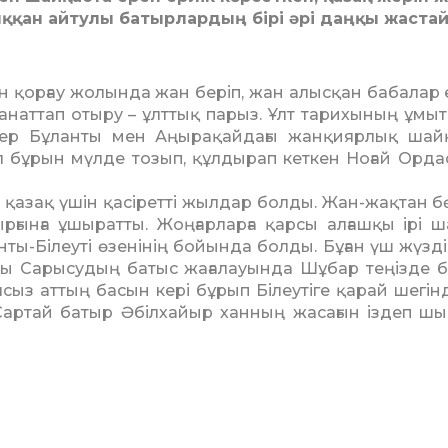
ққан айтулы батырлардың бірі әрі даңқы жаста
ын қорғау жолында жан беріп, жан алысқан бабалар е
манаттап отыру – ұлттық парыз. Ұлт тарихының ұмы
 Егер Бұланты мен Аңырақайдағы жанқиярлық шай
 бұрын мүлде тозып, құлдырап кеткен Ноғай Орд
қазақ үшін қасіретті жылдар болды. Жан-жақтан б
рғынға ұшыратты. Жоңғарларға қарсы алғашқы ірі ш
нты-Білеуті өзенінің бойын­да болды. Бұған үш жүзд
ққы Сарысудың батыс жаға­лауында Шұбар теңізде бе
сыз аттың басын кері бұ­рып Білеутіге қарай шегінд
Сартай батыр Әбілхайыр ханның жасағын іздеп ш