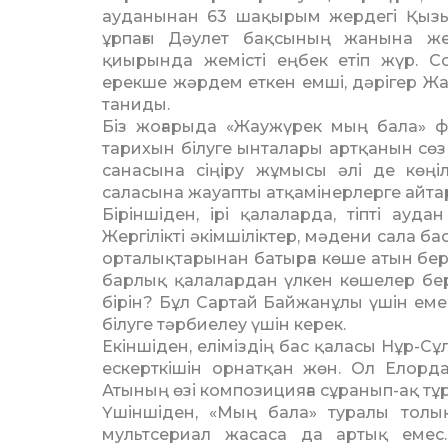
ауданынан 63 ша­қырым жердегі Қыз
ұрпағы Дәулет бақсының жанына жер
қиырында жемісті еңбек етіп жүр. С
ерекше жәрдем еткен емші, дәрігер Жа
таниды.
Біз жоғарыда «Жаужүрек мың бала» фи
тарихын білуге ынталары артқанын сөз 
санасына сіңіру жұмысы әлі де көңіл
саласына жауапты атқамінерлерге айта
Біріншіден, ірі қалаларда, тіпті ау
Жергілікті әкімшіліктер, мәдени сала б
орталықтарынан батырға көше атын бер
барлық қалалардан үлкен көшелер бері
бірін? Бұл Сартай Байжанұлы үшін емес,
білуге тәрбиелеу үшін керек.
Екіншіден, еліміздің бас қала­сы Нұр-
ескерткішін орнатқан жөн. Ол Елордан
Атының өзі композицияға сұра­нып-ақ тұр
Үшіншіден, «Мың бала» туралы толық
мультсериал жасаса да артық емес