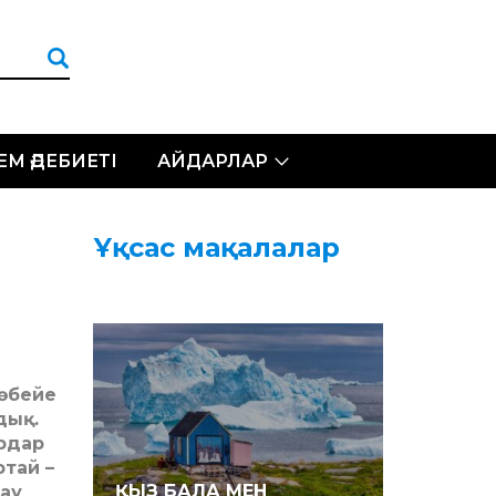
ЛЕМ ӘДЕБИЕТІ
АЙДАРЛАР
Ұқсас мақалалар
көбейе
дық.
рдар
ртай –
ҚЫЗ БАЛА МЕН
жау