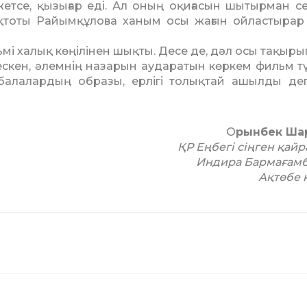
етсе, қызығар еді. Ал оның оқиғасын шытырман се
қтоты Райымқұлова ханым осы жағын ойластырар
і халық көңілінен шықты. Десе де, дәл осы тақырып­
лескен, әлемнің назарын аударатын көркем фильм тү
балалардың образы, ерлігі толықтай ашылды де
О
рынбек Ша
ҚР Еңбегі сіңген қайр
Индира Бармағамб
Ақтөбе 