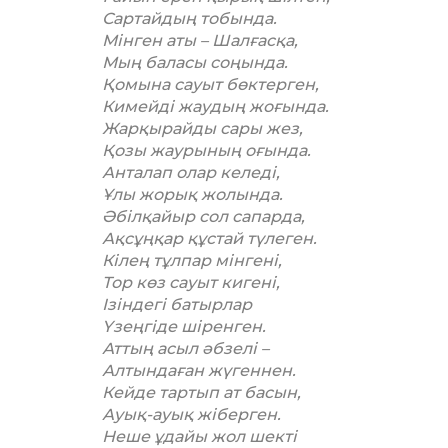
Сартайдың тобында.
Мінген аты – Шалғасқа,
Мың баласы соңында.
Қомына сауыт бөктерген,
Кимейді жаудың жоғында.
Жарқырайды сары жез,
Қозы жаурының оғында.
Анталап олар келеді,
Ұлы жорық жолында.
Әбілқайыр сол сапарда,
Ақсұңқар құстай түлеген.
Кілең тұлпар мінгені,
Тор көз сауыт кигені,
Ізіндегі батырлар
Үзеңгіде шіренген.
Аттың асыл әбзелі –
Алтындаған жүгеннен.
Кейде тартып ат басын,
Ауық-ауық жіберген.
Неше ұдайы жол шекті