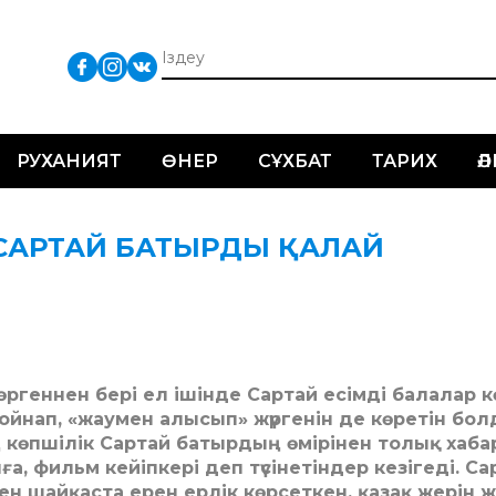
РУХАНИЯТ
ӨНЕР
СҰХБАТ
ТАРИХ
Ә
 САРТАЙ БАТЫРДЫ ҚАЛАЙ
ргеннен бері ел ішінде Сартай есімді балалар 
йнап, «жаумен алысып» жүргенін де көретін бол
 көпшілік Сартай батырдың өмірінен толық хаба
а, фильм кейіпкері деп түсінетіндер кезігеді. Са
мен шайқаста ерен ерлік көрсеткен, қазақ жерін 