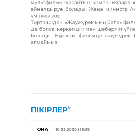
мультфильм жасайтын компанияларға ж
айналдыруға болады. Жаңа министр А
үмітіміз зор.
Төртіншіден, «Жаужүрек мың бала» фильм
де болса, көркемдігі мен шеберлігі үй
болады. Бұрынғы фильм­де жаужүрек 
алмаймыз.
6
ПІКІРЛЕР
ҚОНАҚ
10.03.2020 | 19:38