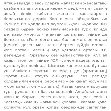
Кітабымызда («Ғасырларға жалғасқан жаңсақтық»
кітабын айтып отырса керек. – ред), «мың» сөзінің
алтай тілдік тобына жататын халықтардың
барлығында дерлік бар екенін айтқанбыз. Ал
бүгінде біз қолданып жүрген «қол», «қолбасшы»
сөздері бұрын әскер мағынасында түркі тілінде
де, қазір «моңғол» атанған халықтың тілінде де
болмапты. «Ғол» деген сөз болғанмен, ол «орта»
(центр) деген мағынаны берген (үйдің ортасы,
жол ортасы, өзеннің мұз қатпаған ортасы, т.б.
дегендей). «Орталық» сөзі қалмақ тілінде ҺОЛ, ал
қазіргі моңғол тілінде ГОЛ (синонимдері: төв, тэг,
дунд, хүйс) делінеді. Шыңғыс хан кезінде бұл сөз
үш бөліктен тұратын әскердің де (армияның)
«орталығын» атауға анықтауыш сөз ретінде
қолданылған екен (барон ғар – оң қанат, жоун ғар
– сол қанат, ғол – орталық). Қазақ халқын құрушы
түркі руларының басым көпшілігі Алтайдың арғы
жағына барып келгендіктен, «ғол, қол» сөзінің
бастапқы «ағаш» мағынасы қолағаш, қалама, қала,
қоламта, күл, ортан қолды сөздерінде сақталған,