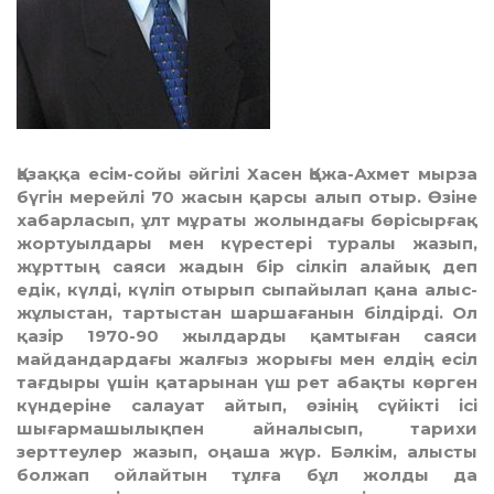
Қазаққа есім-сойы әйгілі Хасен Қожа-Ахмет мырза
бүгін мерейлі 70 жасын қарсы алып отыр. Өзіне
хабарласып, ұлт мұраты жолындағы бөрісырғақ
жортуылдары мен күрестері туралы жазып,
жұрттың саяси жадын бір сілкіп алайық деп
едік, күлді, күліп отырып сыпайылап қана алыс-
жұлыстан, тартыстан шаршағанын білдірді. Ол
қазір 1970-90 жылдарды қамтыған саяси
майдандардағы жалғыз жорығы мен елдің есіл
тағдыры үшін қатарынан үш рет абақты көрген
күндеріне салауат айтып, өзінің сүйікті ісі
шығармашылықпен айналысып, тарихи
зерттеулер жазып, оңаша жүр. Бәлкім, алысты
болжап ойлайтын тұлға бұл жолды да