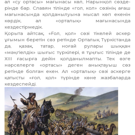
ал «су ортасы» мағынасы көл, Нарынқол сөзде­
рінде бар. Славян тілінде «гол, кол» сөзі­нің ағаш
мағынасында қолданылуына мысал көп екенін
көрдік, ал «орталық» мағынасында
кездестірмедік.
Қорыта айтсақ, «Ғол, қол» сөзі тікелей әскер
ұғымын беретін сөз ретінде Орталық Түркістанда
да, қазақ, татар, ноғай рулары шыққан
«мәңгіелдік» шығыс түркілері, я тұңғыс тілінде де
ХІІІ ғасырға дейін қолданылмапты. Тек өзге
нәрселерге «ортасы» деген анықтауыш сөз
ретінде болған екен. Ал «орталық» сөзі әскерге
қатысты «ғол, қол» түрінде көне жазбаларда
кездеспейді.