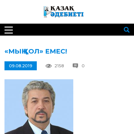
«МЫҢ ҚОЛ» ЕМЕС!
09.08.2019
2158
0