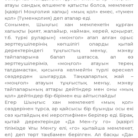
атауы сандық өлшемге қатысты болса, мемлекет
(қазіргі Моңғолия халқы) «мың қол» емес, «түмен
қол» (Түменқолия) деп аталар еді.
Сонымен, Шыңғыс хан мемлекетін құрған
халықты (қият, жалайыр, найман, керей, қоңырат,
т.б. түркі руларын) «монгол» атап алған орыс
зерттеушілерінің көпшілігі оларды қытай
деректеріндегі тұңғыстың менъу, мэнву
тайпаларына балап шатасса, ал өз
зерттеушілеріміз, «моңғол» атауын терең
талдамастан, қисынға келмейтін түрлі өрескел
сөздерден шығаруда. Таңқаларлық жай –
«моңғол» атауын тұңғыстық менъу, мэнву
тайпаларының аттары дейтіндер мен оны «мың
қол» дейтіндер бір-бірімен еш айтыспайды!
Егер Шыңғыс хан мемлекеті «мың қол»
сөздерінен тұрса, әр қайсысы бір буынды осы екі
сөз қытайдың екі иероглифімен берілер еді. Бірақ,
қытай деректерінде «Да Мен-гу го» (қазіргі
тілімізде Ұлы Менгу елі, «го» қытайша мемлекет,
ел) деп төрт таңбамен берілген. Ал басқы «Да»