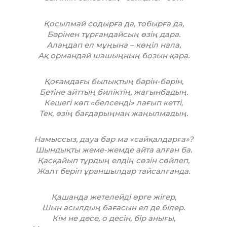
Қосылмай содырға да, тобырға да,
Бәрінен тұрғандайсың өзің дара.
Алаңдап ел мұңына – көңіл нала,
Ақ ормандай шашыңның бозын қара.
Қоғамдағы былықтың бәрін-бәрін,
Бетіне айттың биліктің, жағынбадың.
Кешегі көп «белсенді» лағып кетті,
Тек, өзің бағдарыңнан жаңылмадың.
Намыссыз, дауа бар ма «сайқалдарға»?
Шындықты жеме-жемде айта алған ба.
Қасқайып тұрдың елдің сөзін сөйлеп,
Жалт беріп ұраншылдар тайсалғанда.
Қашанда жетелейді өрге жігер,
Шын асылдың бағасын ел де білер.
Кім не десе, о десін, бір анығы,