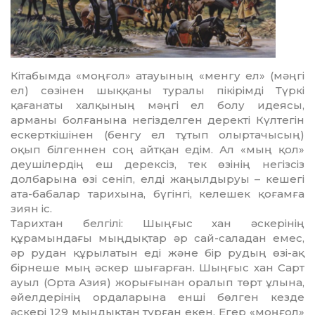
Кітабымда «моңғол» атауының «менгу ел» (мәңгі
ел) сөзінен шыққаны туралы пікірімді Түркі
қағанаты халқының мәңгі ел болу идеясы,
арманы болғанына негіз­делген деректі Күлтегін
ескерткішінен (бенгу ел тұтып олыртачысың)
оқып білген­нен соң айтқан едім. Ал «мың қол»
деушілердің еш дерексіз, тек өзінің негіз­сіз
долбарына өзі сеніп, елді жаңылдыруы – кешегі
ата-бабалар тарихына, бүгінгі, келешек қоғамға
зиян іс.
Тарихтан белгілі: Шыңғыс хан әскерінің
құрамындағы мыңдықтар әр сай-саладан емес,
әр рудан құрылатын еді және бір рудың өзі-ақ
бірнеше мың әскер шығарған. Шыңғыс хан Сарт
ауыл (Орта Азия) жорығынан оралып төрт ұлына,
әйелдерінің ордаларына енші бөлген кезде
әскері 129 мыңдықтан тұрған екен. Егер «моңғол»