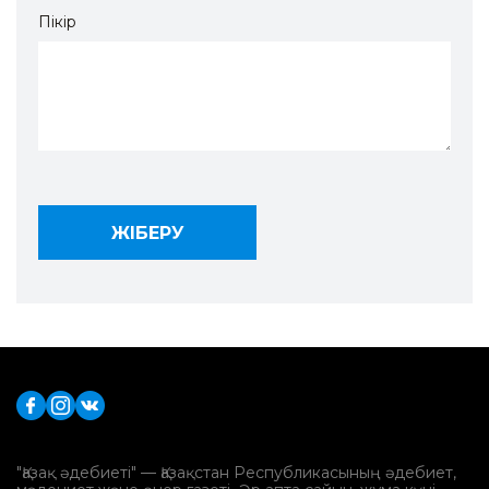
Пікір
"Қазақ әдебиеті" — Қазақстан Республикасының әдебиет,