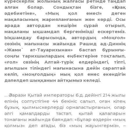
күрескерлік жолының жалғасы ретінде таңдап
алған болар. Сондықтан бізге, «Қазақ
әдебиетіне», «Мың қол емес!» деген
мақаласының жарияланғанын жөн көрді. Осы
арада автордан кешірім сұрай отырып,
мақаланы ықшамдап бергенімізді ескертеміз.
Ықшамдау барысында, автордың «Моңғол»
сөзінің мағынасы жайында Рашид ад-Диннің
«Жами` ат-Тауарихынан» бастап бұрынғы-
соңғы тарихшылардың еңбектеріне тоқталып,
«ғол» сөзінің Алтай-түрік елдеріндегі, тіпті,
ағылшын тіліндегі мағынасына дейін сараптай
келіп, «моңғолдың» мың қол емес екендігін
дәлелдеп шыққанын айтқымыз келеді.
… Ә.Тарази Қытай императоры б.д. дейінгі 214 жылы
елінің солтүстігіне 44 бекініс салып, оған кілең
бұзық, қылмыскерлерді орналастырғанын, олар
әлгі қамалдарды тастап, қытай қалаларын
тонағаны жайында баяндап: «Бұлар өздерін «мың
қолмыз» деп атады, біз «мың жауынгерміз», –