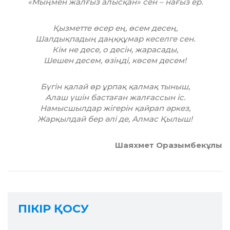
«Мыңмен жалғыз алысқан» сен – нағыз ер.
Қызметте өсер ең, өсем десең,
Шалдықпадың даңққұмар кеселге сен.
Кім не десе, о десін, жарасады,
Шешен десем, өзіңді, көсем десем!
Бүгін қалай өр ұрпақ қалмақ тыныш,
Алаш үшін бастаған жалғассын іс.
Намысшылдар жігерін қайрап әркез,
Жарқылдай бер әлі де, Алмас Қылыш!
Шаяхмет Оразымбекұлы
ПІКІР ҚОСУ