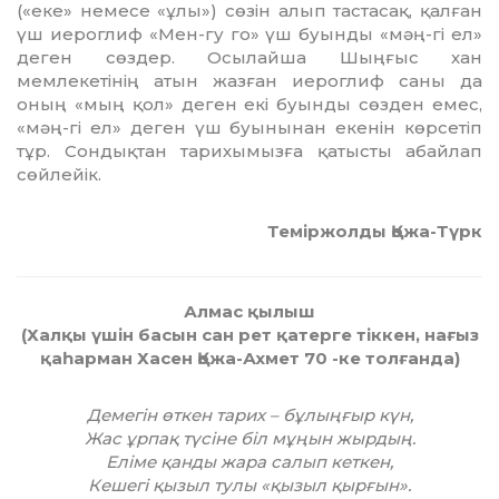
(«еке» немесе «ұлы») сөзін алып тастасақ, қалған
үш иероглиф «Мен-гу го» үш буынды «мәң-гі ел»
деген сөздер. Осылайша Шыңғыс хан
мемлекетінің атын жазған иероглиф саны да
оның «мың қол» деген екі буынды сөзден емес,
«мәң-гі ел» деген үш буынынан екенін көрсетіп
тұр. Сондықтан тарихымызға қатысты абайлап
сөйлейік.
Теміржолды Қожа-Түрк
Алмас қылыш
(Халқы үшін басын сан рет қатерге тіккен, нағыз
қаһарман Хасен Қожа-Ахмет 70 -ке толғанда)
Демегін өткен тарих – бұлыңғыр күн,
Жас ұрпақ түсіне біл мұңын жырдың.
Еліме қанды жара салып кеткен,
Кешегі қызыл тулы «қызыл қырғын».