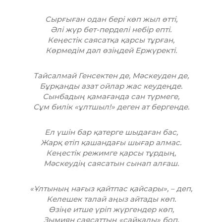
Сырғыған одан бері көп жыл өтті,
Әлі жүр бет-перделі небір епті.
Кеңестік саясатқа қарсы тұрған,
Көрмедім дәл өзіңдей Ержүректі.
Тайсалмай Генсектен де, Мәскеуден де,
Бұрқанды азат ойлар жас кеудеңде.
Сынбадың қамағанда сан түрмеге,
Сұм билік «ұлтшыл!» деген ат бергенде.
Ел үшін бар қатерге шыдаған бас,
Жарқ етіп қашандағы шығар алмас.
Кеңестік режимге қарсы тұрдың,
Мәскеудің саясатын сынап алғаш.
«Ұлтының нағыз қайтпас қайсары», – деп,
Келешек талай аңыз айтады көп.
Өзіңе итше үріп жүргендер көп,
Зымиян саясаттың «сайқалы» боп.