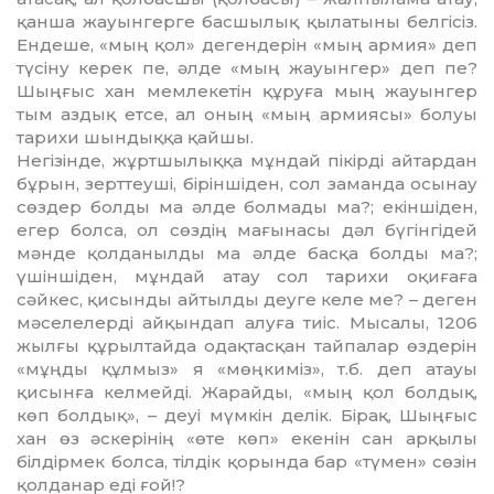
қанша жауынгерге басшылық қылатыны белгісіз.
Ендеше, «мың қол» дегендерін «мың армия» деп
түсіну керек пе, әлде «мың жауынгер» деп пе?
Шыңғыс хан мемлекетін құруға мың жауынгер
тым аздық етсе, ал оның «мың армиясы» болуы
тарихи шындыққа қайшы.
Негізінде, жұртшылыққа мұндай пікірді айтардан
бұрын, зерттеуші, біріншіден, сол заманда осынау
сөздер болды ма әлде болмады ма?; екіншіден,
егер болса, ол сөздің мағынасы дәл бүгінгідей
мәнде қолданылды ма әлде басқа болды ма?;
үшіншіден, мұндай атау сол тарихи оқиғаға
сәйкес, қисынды айтылды деуге келе ме? – деген
мәселелерді айқындап алуға тиіс. Мысалы, 1206
жылғы құрылтайда одақтасқан тайпалар өздерін
«мұңды құлмыз» я «мөңкиміз», т.б. деп атауы
қисынға келмейді. Жарайды, «мың қол болдық,
көп болдық», – деуі мүмкін делік. Бірақ, Шыңғыс
хан өз әскерінің «өте көп» екенін сан арқылы
білдірмек болса, тілдік қорында бар «түмен» сөзін
қолданар еді ғой!?