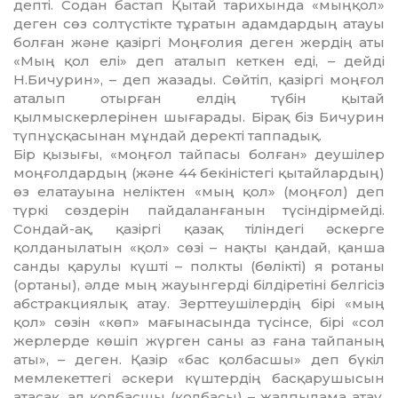
депті. Содан бастап Қытай тарихында «мыңқол»
деген сөз солтүстікте тұратын адамдардың атауы
болған және қазіргі Моңғолия деген жердің аты
«Мың қол елі» деп аталып кеткен еді, – дейді
Н.Бичурин», – деп жазады. Сөйтіп, қазіргі моңғол
аталып отырған елдің түбін қытай
қылмыскерлерінен шығарады. Бірақ біз Бичурин
түпнұсқасынан мұндай деректі таппадық.
Бір қызығы, «моңғол тайпасы болған» деушілер
моңғолдардың (және 44 бекіністегі қытайлардың)
өз елатауына неліктен «мың қол» (моңғол) деп
түркі сөздерін пайдаланғанын түсіндірмейді.
Сондай-ақ, қазіргі қазақ тіліндегі әскерге
қолданылатын «қол» сөзі – нақты қандай, қанша
санды қарулы күшті – полкты (бөлікті) я ротаны
(ортаны), әлде мың жауынгерді білдіретіні белгісіз
абстракциялық атау. Зерттеушілердің бірі «мың
қол» сөзін «көп» мағынасында түсінсе, бірі «сол
жерлерде көшіп жүрген саны аз ғана тайпаның
аты», – деген. Қазір «бас қолбасшы» деп бүкіл
мемлекет­тегі әскери күштердің басқарушысын
атасақ, ал қолбасшы (қолбасы) – жалпылама атау,