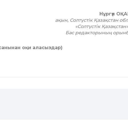
Нұргүл ОҚ
ақын, Солтүстік Қазақстан об
«Солтүстік Қазақстан»
Бас редакторының орын
 санынан оқи аласыздар)