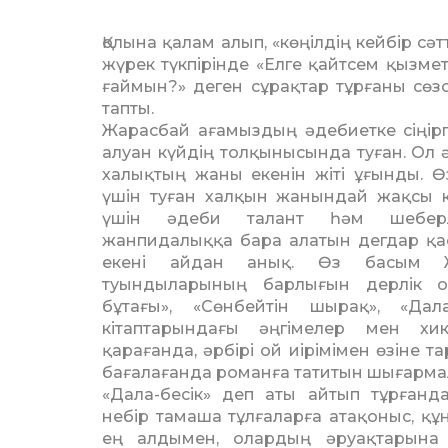
олына қалам алып, «көңілдің кейбір сәт
жүрек түкпірінде «Елге қайтсем қызмет
ғаймын?» деген сұрақтар тұрғаны сөзс
тапты.
Жарасбай ағамыздың әдебиет­ке сіңір
алуан күйдің толқынысында туған. Ол ә
халықтың жаны екенін жіті ұғынды. Ө
үшін туған халқын жанындай жақсы кө
үшін әдеби талант һәм шеберл
жанпидалыққа бара алатын дегдар қас
екені айдан анық. Өз басым 
туындыларының барлығын дерлік о
бұтағы», «Сөнбейтін шырақ», «Дала
кітаптарындағы әңгімелер мен х
қарағанда, әрбірі ой иірімімен өзіне та
бағалағанда романға татитын шығарма
«Дала-бесік» деп аты айтып тұрғанд
небір тамаша тұлғаларға атақоныс, құ
ең алдымен, олардың әруақтарына 