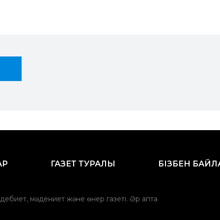
АР
ГАЗЕТ ТУРАЛЫ
БІЗБЕН БАЙ
әдебиет, мәдениет және өнер газеті. Әр апта