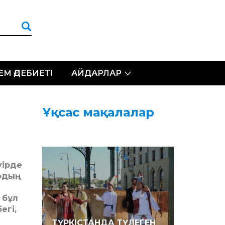
ЛЕМ ӘДЕБИЕТІ
АЙДАРЛАР
Ұқсас мақалалар
уірде
ардың
 бұл
егі,
ТҮРКІСТАНДА ТҮЛЕГЕН