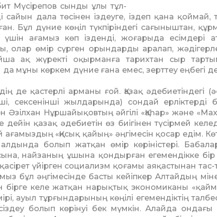
бит Мүсірепов сынды ұлы тұл­
айын дала төсі­нен іздеуге, іздеп қана қоймай, т
н. Бұл дүние көңіл түкпіріндегі сағыныштан, құрм
 үшін ағамыз көп ізденді, жоғарыда есімдері а
ды, олар өмір сүрген орындарды аралап, жәдігерл
йша ақ жүректі оқырман­ға тарихтан сыр тарты
да мұны көркем дүние ғана емес, зерт­теу еңбегі де
ің де қастерлі арманы ғой. Қазақ әдебиетіндегі (әс
ші, сексенінші жылдарын­да) сондай ерліктерді бі
 Әзілхан Нұршайықовтың әйгілі «Қа­һар» және «Мах
ейін қазақ әдебиетін өз биігінен түсірмей ке­лед
ғамыздың «Қисық қайың» әңгі­месін қосар едім. Кө
алдында болып жатқан өмір көріністері. Ба­бал
сына, найзаның ұшына қондырған егемендікке бір
а қасірет үйірген социализм қоғамы аяқастынан тас-
мыз бұл әңгімесінде басты кейіпкер Алтайдың міне
кпен бірге келе жатқан нарықтық эко­номиканы «қай
ірі, ауыл тұрғындарының көңілі егемендіктің талбес
ксіз­деу болып көрінуі бек мүмкін. Алайда ондағы