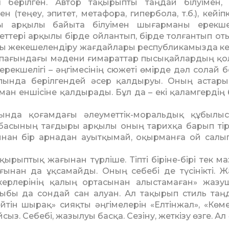
 берілген. Автор та­қырыпты таңдай білуімен,
 (теңеу, эпитет, метафора, гипербола, т.б.), кейіп
логы арқылы байыта білуімен шығарманы ерекше
еттері арқылы бірде ойлантып, бірде толғантып от
ағы жекешелендіру жағдай­лары республикамызда ке
пұшпағындағы мәдени ғимараттар пысы­қайлардың қ
ерекшелігі – әңгімесінің сюжеті өмірде дәл со­лай б
л­пында берілгендей әсер қалдыруы. Оның астар
н еншісіне қалдырады. Бұл да – екі қаламгердің б
нда қоғамдағы әлеуметтік-моральдық құбы­лы
отбасының тағдыры арқылы оның тарихқа барып тір
нан бір арнадан ауыт­қымай, оқырманға ой салып
ырыптық жағынан түрліше. Тіпті біріне-бірі тек м
ағынан да ұқсамайды. Оның себебі де түсінікті. 
іпкерлерінің қалың ортасынан алыстамаған» жаз
ырыбы да сондай сан алуан. Ал тақырып стиль таң
йтін шырақ» сияқты әңгімелерін «Елтінжал», «Кө­мес
з. Себебі, жазылуы басқа. Сезіну, жеткізу өзге. Ал 