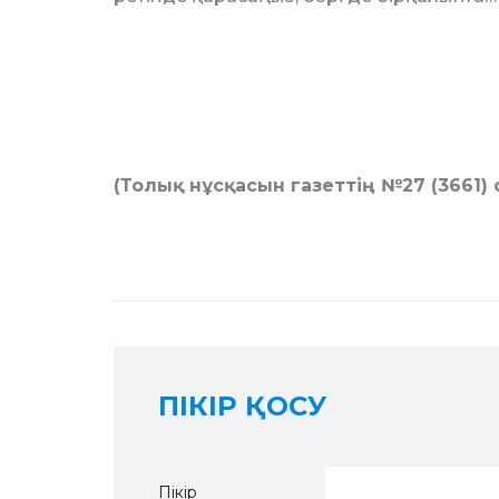
(Толық нұсқасын газеттің №27 (3661)
ПІКІР ҚОСУ
Пікір