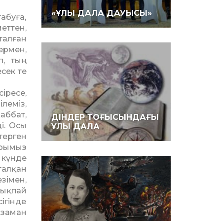
«ҰЛЫ ДАЛА ДАУЫСЫ»
абуға,
еттен,
талған
ермен,
п, тың
сек те
іресе,
леміз,
аббат,
ДІНДЕР ТОҒЫСЫНДАҒЫ
і. Осы
ҰЛЫ ДАЛА
терген
арымыз
 күнде
талқан
зімен,
мықпай
ігінде
 заман