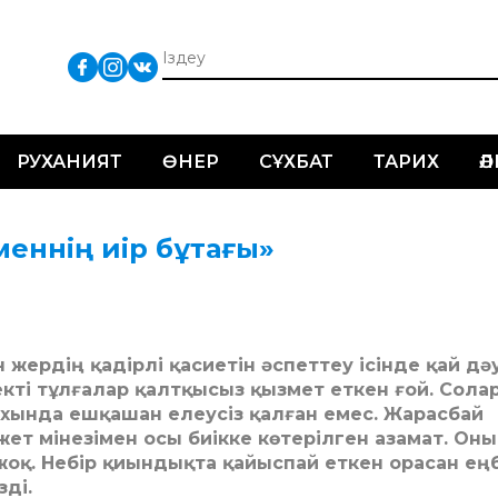
РУХАНИЯТ
ӨНЕР
СҰХБАТ
ТАРИХ
Ә
меннің иір бұтағы»
ған жердің қадірлі қасиетін әспеттеу ісін­де қай дә
текті тұлғалар қалтқысыз қызмет еткен ғой. Сол
рихында ешқашан елеусіз қалған емес. Жарасбай
жет мінезімен осы биікке көтерілген азамат. Оны
жоқ. Небір қиындықта қайыспай еткен орасан еңб
зді.