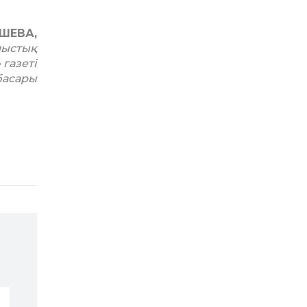
АШЕВА,
лыстық
 газеті
басары