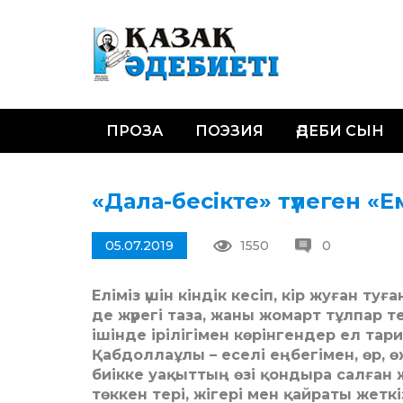
ПРОЗА
ПОЭЗИЯ
ӘДЕБИ СЫН
«Дала-бесікте» түлеген «Е
05.07.2019
1550
0
Еліміз үшін кіндік кесіп, кір жуған ту
де жүрегі таза, жаны жомарт тұлпар 
ішінде ірілігімен көрінгендер ел та
Қабдоллаұлы – еселі еңбегімен, өр, ө
биікке уақыттың өзі қондыра салған 
төккен тері, жігері мен қайраты жеткі