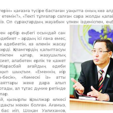
терін» қағазға түсіре бастаған уақытта оның көз ал
 етемін?», «Текті тұлғалар салған сара жолды қала
із. Ол сұрақтар­дың жауабын үлкен ізденіспен, ең
ген әрбір еңбегі осындай сан
дебиет – ардың ісі ғана емес,
з әдебиетін, өз әлемін жасау
рді. Қаламгердің қалыптасуы
ікпен қатар, жазушылық
иет, алабөтен ерлік те қажет
Жарасбай ағайдың әдеби
қып шықтым. «Еменнің иір
-бесік», «Көмескі із» атты
икаяттары жеке дара алып
ртады, ал тұтас дү­ние ретінде
лар.
ай, қызырлы Қызылжар өлкесі
ндақты мекен болған. Ағамыз,
бас иіп, Шоқан Уәлиханов,