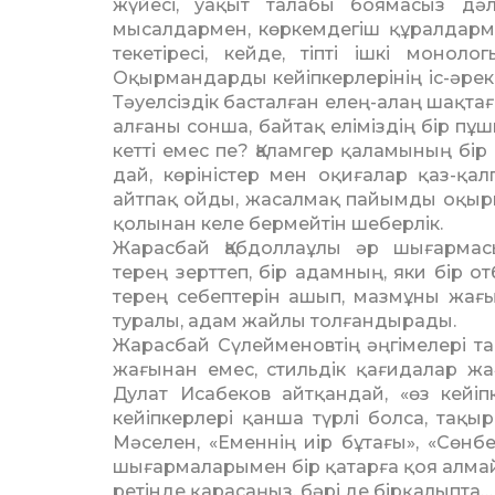
жүйесі, уақыт талабы боямасыз дәл
мысалдармен, көркем­дегіш құралдармен
текетіресі, кейде, тіпті ішкі моно
Оқырмандарды кейіпкерлерінің іс-әрек
Тәуелсіздік басталған елең-алаң шақт
алғаны сонша, байтақ еліміздің бір 
кетті емес пе? Қаламгер қаламы­ның бір 
дай, көріністер мен оқиғалар қаз-қа
айтпақ ойды, жасалмақ пайымды оқырма
қолынан келе бермейтін шеберлік.
Жарасбай Қабдоллаұлы әр шығармасы
терең зерттеп, бір адамның, яки бір 
терең себептерін ашып, мазмұны жағы
туралы, адам жайлы толғандырады.
Жарасбай Сүлейменовтің әңгімелері тақ
жағы­нан емес, стильдік қағидалар ж
Дулат Иса­бе­ков айтқандай, «өз кей
кейіпкерлері қанша түрлі болса, тақ
Мәселен, «Еменнің иір бұтағы», «Сөн­бе
шығармаларымен бір қатарға қоя алмайсы
ретінде қарасаңыз, бәрі де бірқалыпта…