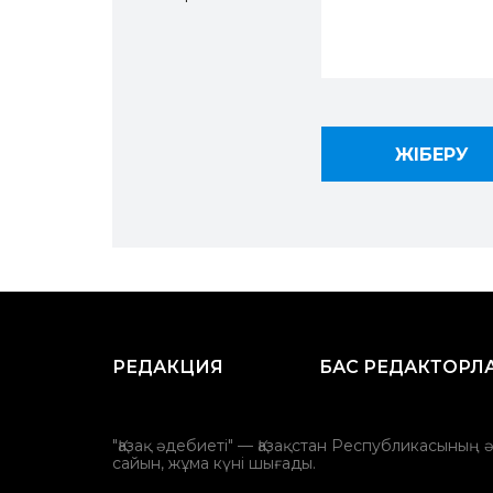
РЕДАКЦИЯ
БАС РЕДАКТОРЛ
"Қазақ әдебиеті" — Қазақстан Республикасының 
сайын, жұма күні шығады.