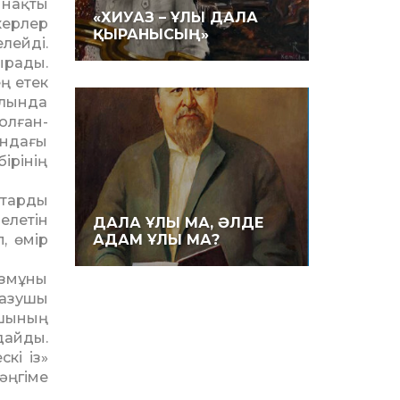
 нақты
«ХИУАЗ – ҰЛЫ ДАЛА
керлер
ҚЫРАНЫСЫҢ»
лейді.
ырады.
ң етек
олында
ол­ған­
ындағы
ірінің
старды
елетін
ДАЛА ҰЛЫ МА, ӘЛДЕ
, өмір
АДАМ ҰЛЫ МА?
азмұны
Жазушы
ушының
дайды.
кі із»
әңгіме