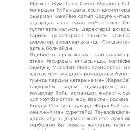
Мағжан Жұма­баев, Сәбит Мұқанов, Ға
ғалардың бойындағы асыл қасиеттерді с
оқырман көкейіне салып беруге ұмтылға
аңсардан ғана туған еңбек емес. Ол
тұлғаларға қатысты деректерді ақтар
тарихи құжаттармен танысты. Осыла
деректер, ақпарлар ұсын­ды. Сондықтан 
артық болмайды.
Әдебиетте ерлік жасау – қай қаламгерд
өткен ғасыр­дың алпысыншы, жет­пісін
оқыдық. Мәселен, Ілияс Есенберлин мен
қызық мол жылдар» романдары бүгінге д
туындылардың қатарына мен Жарасбай а
тақырыбы – кәдімгі адам­дардың көз 
ғасырлар бойы армандап, жүректің сұ
қол жеткізе алған жоқ. Қазақтың басын
болды. Сол тұтас дәуірді Жарасбай аға
көңіл-күйімен сурет­тейді. Тәуелсізді
қарсы алуға» дәрмені жетпеген ауыл өм
тербелген біз сияқты жастарға түсіні