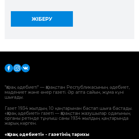
"Қазақ әдебиеті" — Қазақстан Республикасының әдебиет,
мәдениет және өнер газеті. Әр апта сайын, жұма күні
шығады.
Газет 1934 жылдың 10 қаңтарынан бастап шыға бастады.
«Қазақ әдебиеті» газеті — Қазақстан жазушылар одағының
органы ретінде тұңғыш саны 1934 жылдың қаңтарында
жарық көрген.
«Қазақ әдебиеті» - газетінің тарихы