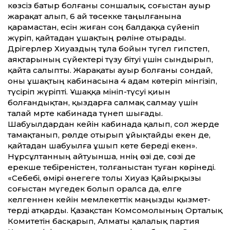
көзсіз батыр болғаны соншалық, соғыстан ауыр
жарақат алып, 6 ай төсекке таңылғанына
қарамастан, есін жиған соң балдаққа сүйеніп
жүріп, қайтадан ұшақтың рөліне отырады.
Дәрігерлер Хиуаздың тұла бойын түгел гипстеп,
аяқтарының сүйектері түзу бітуі үшін сындырып,
қайта салыпты. Жарақаты ауыр болғаны сондай,
оны ұшақтың кабинасына 4 адам көтеріп мінгізіп,
түсіріп жүріпті. Ұшаққа мініп-түсуі қиын
болғандықтан, қыздарға салмақ салмау үшін
талай мәрте кабинада түнеп шығады.
Шабуылдардан ке­йін кабинада қалып, сол жерде
тамақтанып, рөлде отырып ұйықтайды екен де,
қайтадан шабуылға ұшып кете береді екен».
Нұрсұлтанның айтуынша, әннің өзі де, сөзі де
ерекше тебіреністен, толғаныстан туған көрінеді.
«Себебі, өмірі өнегеге толы Хиуаз Қайырқызы
соғыстан мүгедек болып оралса да, елге
келгеннен ке­йін мемлекет­тік маңызды қызмет­
терді атқарды. Қазақ­стан Комсомолының Орталық
Комитетін басқарып, Алматы қалалық партия