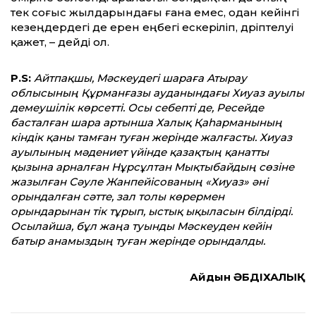
тек соғыс жылдарындағы ғана емес, одан ке­йінгі
кезеңдердегі де ерен еңбегі ескеріліп, дәріптелуі
қажет, – дейді ол.
P.S:
Айтпақшы, Мәскеудегі шараға Атырау
облысының Құрманғазы ауданындағы Хиуаз ауылы
демеушілік көрсет­ті. Осы себепті де, Ресейде
басталған шара артынша Халық Қаһарманының
кіндік қаны тамған туған жерінде жалғасты. Хиуаз
ауылының мәдениет үйінде қазақтың қанат­ты
қызына арналған Нұрсұлтан Мықтыбайдың сөзіне
жазылған Сәуле Жанпейісованың «Хиуаз» әні
орындалған сәт­те, зал толы көрермен
орындарынан тік тұрып, ыстық ықыласын білдірді.
Осылайша, бұл жаңа туынды Мәскеуден ке­йін
батыр анамыздың туған жерінде орындалды.
Айдын ӘБДІХАЛЫҚ