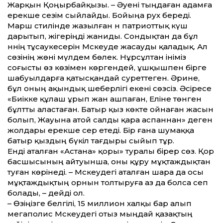
Жарқын Қоңырбайқызы. – Әуені тыңдаған адамға
ерекше сезім сыйлайды. Бойыңа рух береді.
Марш стилінде жазылған ән патриот­тық күш
дарытып, жігеріңді жаниды. Сондықтан да бұл
әннің тұсаукесерін Мәскеуде жасауды қаладық. Ал
сөзінің жөні мүлдем бөлек. Нұрсұлтан ініміз
соғысты өз көзімен көргендей, ұшқышпен бірге
шабуылдарға қатысқандай сурет­теген. Әрине,
бұл оның ақындық шеберлігі екені сөзсіз. Әсіресе
«Биікке құлаш ұрып жан ашпаған, Еліне төнген
бұлт­ты аластаған. Батыр қыз көкте ойнаған жасын
болып, Жауына атой салды қара аспаннан» деген
жолдары ерекше әсер етеді. Бір ғана шумаққа
батыр қыздың бүкіл тағдыры сыйып тұр.
Енді аталған «Астана» қоры» туралы бірер сөз. Қор
басшысының айтуынша, оны құру мұқтаждықтан
туған көрінеді. – Мәскеудегі аталған шара да осы
мұқтаждықтың орнын толтыруға аз да болса сеп
болады, – дейді ол.
– Өзіңізге белгілі, 15 миллион халқы бар алып
мегаполис Мәскеудегі отыз мыңдай қазақтың