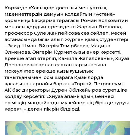
Көрмеде «Халықтар достығы мен ұлт­тық
мәдениет­тердің дамуын қолдайтын «Астана»
қорының» басқарма төрағасы Роман Болховитин
мен осы қордың президенті Жарқын Өтешова,
профессор Сәуле Жанпейісова сөз сөйлеп, Ресей
астанасында білім алып жүрген қазақ студент­тері
– Заид Шман, Әйгерім Темірбаева, Мадина
Әлменова, Әйгерім Құрметқызы өнер көрсет­ті.
Ерекше атап өтерлігі, Камила Жапалованың Хиуаз
Доспановаға арнап салған картинасына
мәскеуліктер ерекше қызығушылық
танытқанымен, осы шараға Қызылорда
қаласынан арнайы барған «Торғай-Петролеум»
АҚ бас директоры Дәурен Әбілқайыров суретшіге
қолдау көрсетіп: «Хиуаз апамыздың бейнесі
еліміздің маңдайалды музейлерінің бірінде тұруы
керек», – деген пікірін білдірді.