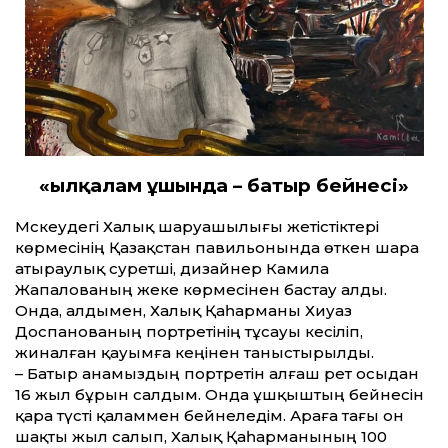
«Қылқалам ұшында – батыр бейнесі»
Мәскеудегі Халық шаруашылығы жетістіктері
көрмесінің Қазақ­стан павильонында өткен шара
атыраулық суретші, дизайнер Камила
Жапалованың жеке көрмесінен бастау алды.
Онда, алдымен, Халық Қаһарманы Хиуаз
Доспанованың портретінің тұсауы кесіліп,
жиналған қауымға кеңінен таныстырылды.
– Батыр анамыздың портретін алғаш рет осыдан
16 жыл бұрын салдым. Онда ұшқыштың бейнесін
қара түсті қаламмен бейнеледім. Араға тағы он
шақты жыл салып, Халық Қаһарманының 100