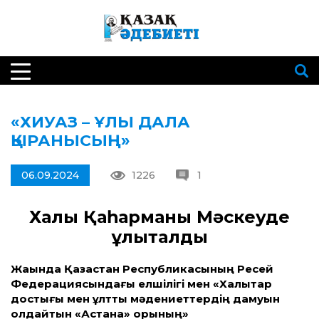
«ХИУАЗ – ҰЛЫ ДАЛА
ҚЫРАНЫСЫҢ»
06.09.2024
1226
1
Халық Қаһарманы Мәскеуде
ұлықталды
Жақында Қазақ­стан Республикасының Ресей
Федерациясындағы елшілігі мен «Халықтар
достығы мен ұлт­тық мәдениет­тердің дамуын
қолдайтын
«Астана» қорының»