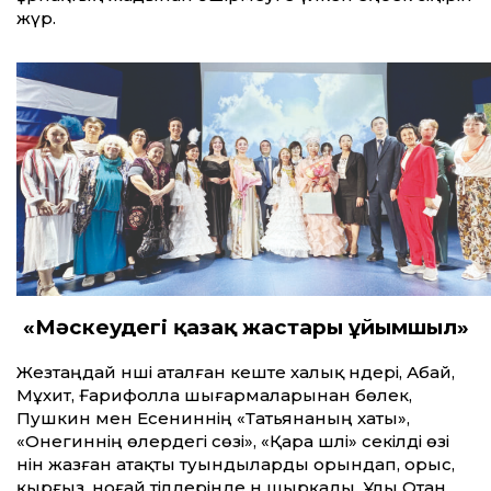
жүр.
«Мәскеудегі қазақ жастары ұйымшыл»
Жезтаңдай әнші аталған кеште халық әндері, Абай,
Мұхит, Ғарифолла шығармаларынан бөлек,
Пушкин мен Есениннің «Татьянаның хаты»,
«Онегиннің өлердегі сөзі», «Қара шәлі» секілді өзі
әнін жазған атақты туындыларды орындап, орыс,
қырғыз, ноғай тілдерінде ән шырқады. Ұлы Отан