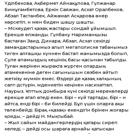
Үділбекова, Ақбермет Айнақұлова, Гүлжанар
Бимұғамбетова, Еркін Саяжан, Асхат Оралбеков,
Абзал Тастанбек, Айжамал Асқарова өнер
көрсетіп, ән мен биден шашу шашты.
– Мәскеудегі қазақ жастары сондай ұйымшыл.
Ерекше елжанды. Гүлбану Нариманқызы
бастаған Заид, Динара, Абзал, Асхат секілді
замандастарымыз алып мегаполиске табанымыз
тиген алғашқы күннен бастап жанымызда болып,
Сәуле апамыздың кешінің басы-қасынан табылды.
Туған жерінен жырақта жүрген олардың
атамекеніне деген сағынышын сөзбен айтып
жеткізу мүмкін емес. Өздері де қазақ халқының
салт-дәстүрін, мәдениетін кеңінен насихат­тап,
Наурыз, Ұлт­тық домбыра күні секілді мерекелерді
ерекше атап өтеді екен. Бірі – күй тартады, бірі – ән
айтса, енді бірі – би билейді. Бұл үшін оларға ақы
төленбейді. Бірақ «қазақ» екендігін бәрінен жоғары
қояды, – дейді Н. Мықтыбай.
– Жыл сайын майдангерлердің қатары сиреп
келеді, – дейді осы шараға арнайы қатысқан