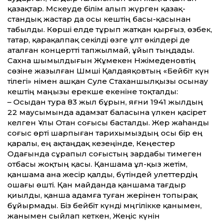
қазақтар. Мәскеуде білім алып жүрген қазақ­
стандық жастар да осы кештің басы-қасынан
табылды. Көрші елде тұрып жатқан қырғыз, өзбек,
татар, қарақалпақ секілді өзге ұлт өкілдері де
аталған концерт­ті тапжылмай, ұйып тыңдады.
Сахна шымылдығын Жұмекен Нәжімеденовтің
сөзіне жазылған Шәмші Қалдаяқовтың «Бейбіт күн
тілегі» әнімен ашқан Сәуле Стаханшылқызы осынау
кештің маңызы ерекше екеніне тоқталды:
– Осыдан тура 83 жыл бұрын, яғни 1941 жылдың
22 маусымында адамзат баласына үлкен қасірет
әкелген Ұлы Отан соғысы басталды. Жер жаһанды
соғыс өрті шарпыған тарихымыздың осы бір ең
қаралы, ең ақтаңдақ кезеңінде, Кеңестер
Одағында сұрапыл соғыстың зардабы тимеген
отбасы жоқтың қасы. Қаншама ұл-қыз жетім,
қаншама ана жесір қалды, бүтіндей әулет­тердің
ошағы өшті. Қан майданда қаншама тағдыр
қиылды, қанша адамға туған жерінен топырақ
бұйырмады. Біз бейбіт күнді мәңгілікке қанымен,
жанымен сыйлап кеткен, Жеңіс күнін