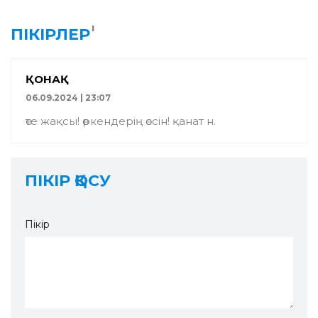
1
ПІКІРЛЕР
ҚОНАҚ
06.09.2024 | 23:07
өте жақсы! өркендерің өссін! қанат н.
ПІКІР ҚОСУ
Пікір