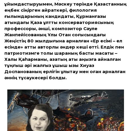
ұйымдастыруымен, Мәскеу төрінде Қазақ­станның
еңбек сіңірген қайраткері, филология
ғылымдарының кандидаты, Құрманғазы
атындағы Қазақ ұлт­тық консерваториясының
профессоры, әнші, композитор Сәуле
Жанпейісованың Ұлы Отан соғысындағы
Жеңістің 80 жылдығына арналған «Ер есімі – ел
есінде» ат­ты авторлық әндер кеші өт­ті. Елдік пен
патриотизмге толы шараның басты мақсаты –
Халық Қаһарманы, қазақтың аты аңызға айналған
тұңғыш әрі жалғыз ұшқыш қызы Хиуаз
Доспанованың ерлігін ұлықтау мен оған арналған
әннің тұсаукесері болды.