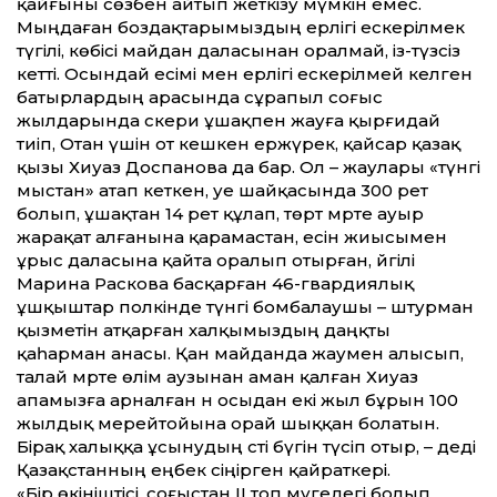
қайғыны сөзбен айтып жеткізу мүмкін емес.
Мыңдаған боздақтарымыздың ерлігі ескерілмек
түгілі, көбісі майдан даласынан оралмай, із-түзсіз
кет­ті. Осындай есімі мен ерлігі ескерілмей келген
батырлардың арасында сұрапыл соғыс
жылдарында әскери ұшақпен жауға қырғидай
тиіп, Отан үшін от кешкен ержүрек, қайсар қазақ
қызы Хиуаз Доспанова да бар. Ол – жаулары «түнгі
мыстан» атап кеткен, әуе шайқасында 300 рет
болып, ұшақтан 14 рет құлап, төрт мәрте ауыр
жарақат алғанына қарамастан, есін жиысымен
ұрыс даласына қайта оралып отырған, әйгілі
Марина Раскова басқарған 46-гвардиялық
ұшқыштар полкінде түнгі бомбалаушы – штурман
қызметін атқарған халқымыздың даңқты
қаһарман анасы. Қан майданда жаумен алысып,
талай мәрте өлім аузынан аман қалған Хиуаз
апамызға арналған ән осыдан екі жыл бұрын 100
жылдық мерейтойына орай шыққан болатын.
Бірақ халыққа ұсынудың сәті бүгін түсіп отыр, – деді
Қазақ­станның еңбек сіңірген қайраткері.
«Бір өкініштісі, соғыстан ІІ топ мүгедегі болып