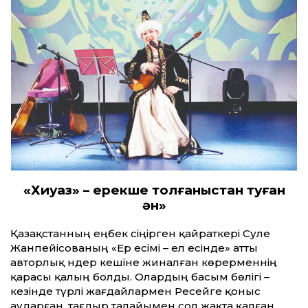
«Хиуаз» – ерекше толғаныстан туған
ән»
Қазақ­станның еңбек сіңірген қайраткері Сәуле
Жанпейісованың «Ер есімі – ел есінде» ат­ты
авторлық әндер кешіне жиналған көрерменнің
қарасы қалың болды. Олардың басым бөлігі –
кезінде түрлі жағдайлармен Ресейге қоныс
аударған, тағдыр талайымен сол жақта қалған