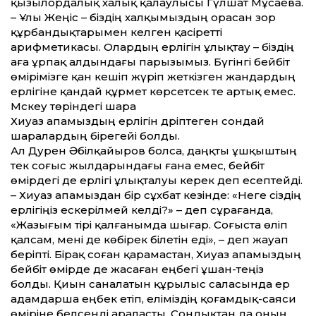
қызылордалық халық қалаулысы Гүлшат Мұсаева.
– Ұлы Жеңіс – біздің халқымыздың орасан зор
құрбандықтарымен келген қасірет­ті
арифметикасы. Олардың ерлігін ұлықтау – біздің
аға ұрпақ алдындағы парызымыз. Бүгінгі бейбіт
өмірімізге қан кешіп жүріп жеткізген жандардың
ерлігіне қандай құрмет көрсетсек те артық емес.
Мәскеу төріндегі шара
Хиуаз апамыздың ерлігін дәріптеген сондай
шаралардың бірегейі болды.
Ал Дәурен Әбілқайыров болса, даңқты ұшқыштың
тек соғыс жылдарындағы ғана емес, бейбіт
өмірдегі де ерлігі ұлықталуы керек деп есептейді.
– Хиуаз апамыздан бір сұхбат кезінде: «Неге сіздің
ерлігіңіз ескерілмей келді?» – деп сұрағанда,
«Жазығым тірі қалғанымда шығар. Соғыста өліп
қалсам, мені де көбірек білетін еді», – деп жауап
беріпті. Бірақ соған қарамастан, Хиуаз апамыздың
бейбіт өмірде де жасаған еңбегі ұшан-теңіз
болды. Қиын саналатын құрылыс саласында ер
адамдарша еңбек етіп, еліміздің қоғамдық-саяси
өміріне белсенді араласты. Сондықтан да оның