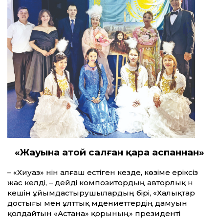
«Жауына атой салған қара аспаннан»
– «Хиуаз» әнін алғаш естіген кез­де, көзіме еріксіз
жас келді, – дейді композитордың авторлық ән
кешін ұйымдастырушылардың бірі, «Халықтар
достығы мен ұлт­тық мәдениет­тердің дамуын
қолдайтын «Астана» қорының» президенті