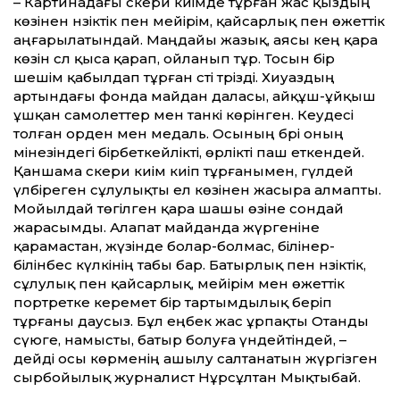
– Картинадағы әскери киімде тұрған жас қыздың
көзінен нәзіктік пен мейірім, қайсарлық пен өжет­тік
аңғарылатындай. Маңдайы жазық, аясы кең қара
көзін сәл қыса қарап, ойланып тұр. Тосын бір
шешім қабылдап тұрған сәті тәрізді. Хиуаздың
артындағы фонда майдан даласы, айқұш-ұйқыш
ұшқан самолет­тер мен танкі көрінген. Кеудесі
толған орден мен медаль. Осының бәрі оның
мінезіндегі бірбеткейлікті, өрлікті паш еткендей.
Қаншама әскери киім киіп тұрғанымен, гүлдей
үлбіреген сұлулықты ел көзінен жасыра алмапты.
Мойылдай төгілген қара шашы өзіне сондай
жарасымды. Алапат майданда жүргеніне
қарамастан, жүзінде болар-болмас, білінер-
білінбес күлкінің табы бар. Батырлық пен нәзіктік,
сұлулық пен қайсарлық, мейірім мен өжет­тік
портретке керемет бір тартымдылық беріп
тұрғаны даусыз. Бұл еңбек жас ұрпақты Отанды
сүюге, намысты, батыр болуға үндейтіндей, –
дейді осы көрменің ашылу салтанатын жүргізген
сырбойылық журналист Нұрсұлтан Мықтыбай.