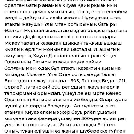
оралған батыр анамыз Хиуаз Қайырқызының
есімі көпке де­йін ұмытылып, оның ерлігі еленбей
келді, – дейді әннің сөзін жазған Нұрсұлтан, – тек
атақты жазушы, Ұлы Отан соғысының батыры
Әзілхан Нұршайықов ағамыздың арқасында ғана
тарихи әділдік қалпына келіп, соңғы жылдары
Мәскеу тарапы қазақтан шыққан тұңғыш ұшқыш
қыздың ерлігін мойындай бастады. Иә, ашығын
айту керек, Хиуаз Доспанованың ерлігі Кеңес
Одағының Батыры атағын алуға лайық
болғанымен, одақ бұл атақты қазақтың қызына
қимады. Мәселен, Ұлы Отан соғысында Талғат
Бигелдинов жау тылына – 305, Леонид Беда – 211,
Сергей Луганский 390 рет ұшып, жауынгерлік
тапсырманы орындап, үшеуі де екі мәрте Кеңес
Одағының Батыры атағына ие болды. Олар қуаты
күшті ұшақтарды басқарды. Ал «қанат­ты қыз»
атанған Хиуаз апамыз жер бауырлап ұшатын
кішкене ғана фанера ұшақпен 300-ден астам рет
әуеге көтеріліп, жауға ойсырата соққы берген.
Оның туған елі үшін өз жанын шүберекке түйген