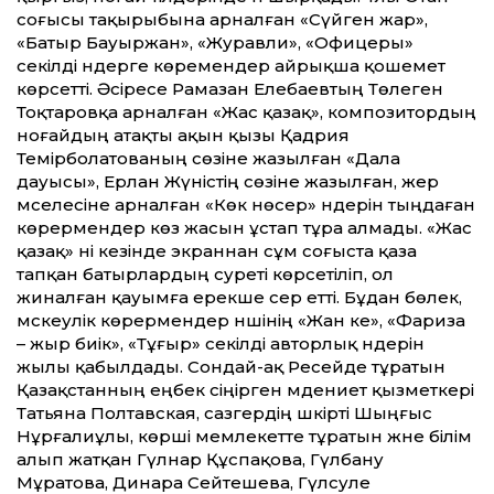
соғысы тақырыбына арналған «Сүйген жар»,
«Батыр Бауыржан», «Журавли», «Офицеры»
секілді әндерге көремендер айрықша қошемет
көрсет­ті. Әсіресе Рамазан Елебаевтың Төлеген
Тоқтаровқа арналған «Жас қазақ», композитордың
ноғайдың атақты ақын қызы Қадрия
Темірболатованың сөзіне жазылған «Дала
дауысы», Ерлан Жүністің сөзіне жазылған, жер
мәселесіне арналған «Көк нөсер» әндерін тыңдаған
көрермендер көз жасын ұстап тұра алмады. «Жас
қазақ» әні кезінде экраннан сұм соғыста қаза
тапқан батырлардың суреті көрсетіліп, ол
жиналған қауымға ерекше әсер ет­ті. Бұдан бөлек,
мәскеулік көрермендер әншінің «Жан әке», «Фариза
– жыр биік», «Тұғыр» секілді авторлық әндерін
жылы қабылдады. Сондай-ақ Ресейде тұратын
Қазақ­станның еңбек сіңірген мәдениет қызметкері
Татьяна Полтавская, сазгердің шәкірті Шыңғыс
Нұрғалиұлы, көрші мемлекет­те тұратын және білім
алып жатқан Гүлнар Құспақова, Гүлбану
Мұратова, Динара Сейтешева, Гүлсәуле