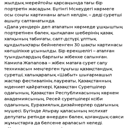
жылдық мерейтойы қарсаңында тағы бір
портретін жасадым. Бүгінгі Мәскеудегі көрмеге
осы соңғы картинаны алып келдім, – деді суретші
ашылу салтанатында.
«Дала әуендері» деп аталатын көрмеде ұшқыштың
портретінен бөлек, қылқалам шеберінің қазақ
халқының табиғаты, салт-дәстүрі, ұлт­тық
құндылықтары бейнеленген 30 шақты картинасы
көпшілікке ұсынылды. Бір ерекшелігі – аталған
туындылардың барлығы жібекке салынған.
Камила Жапалова – жібек матаға сурет салу
техникасын меңгерген тұңғыш қазақ­стандық
суретші, халық­аралық «Шабыт» шығармашыл
жастар фестивалінің лауреаты, Қазақ­станның
мәдениет қайраткерi, Қазақ­стан Суретшілер
одағының, Қазақ­стан Республикасының көркем
академиясының, Ресей суретшілері кәсіби
одағының, Еуразиялық дизайнерлер одағының
мүшесі. Бүгінде Атырау қаласының мәслихат
депутаты ретінде өнерден бөлек, қоғамдық-саяси
жұмыстарға да белсене араласып келеді.