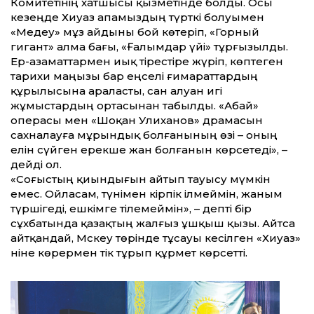
Комитетінің хатшысы қызметінде болды. Осы
кезеңде Хиуаз апамыздың түрткі болуымен
«Медеу» мұз айдыны бой көтеріп, «Горный
гигант» алма бағы, «Ғалымдар үйі» тұрғызылды.
Ер-азамат­тармен иық тірестіре жүріп, көптеген
тарихи маңызы бар еңселі ғимарат­тардың
құрылысына араласты, сан алуан игі
жұмыстардың ортасынан табылды. «Абай»
операсы мен «Шоқан Уәлиханов» драмасын
сахналауға мұрындық болғанының өзі – оның
елін сүйген ерекше жан болғанын көрсетеді», –
дейді ол.
«Соғыстың қиындығын айтып тауысу мүмкін
емес. Ойласам, түнімен кірпік ілмеймін, жаным
түршігеді, ешкімге тілемеймін», – депті бір
сұхбатында қазақтың жалғыз ұшқыш қызы. Айтса
айт­қандай, Мәскеу төрінде тұсауы кесілген «Хиуаз»
әніне көрермен тік тұрып құрмет көрсет­ті.