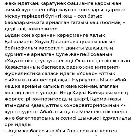
жақындатқан, қаратүнек фашизмге қарсы жан
аямай күрескен әрбір жауынгерге қарыздармыз.
Мәскеу төріндегі бүгінгі кеш – сол батыр
бабаларымызға арналған тағзым кеші болмақ, –
деді әнші, композитор.
Бұдан соң экраннан көрерменге Халық
Қаһарманы Хиуаз Доспанова туралы шағын
бейнефильм көрсетіліп, даңқты ұшқыштың
құрметіне арналған Сәуле Жанпейісованың
«Хиуаз» әнінің тұсауы кесілді. Осы әннің сөзін жазған
Қазақ­станның баспасөз, радио және интернет-
журналистика саласындағы «Үркер» Ұлт­тық
сыйлығының иегері, ақын Нұрсұлтан Мықтыбай
кешке арнайы қатысып қана қоймай, аталған
кештің тізгінін ұстады. Әнді Хиуаз Қайыр­қызының
жерлесі әрі композитордың шәкірті, Құрманғазы
атындағы Қазақ ұлт­тық консерваториясының 4-
курс студенті, Абай атындағы Мемлекет­тік опера
және балет театрының солисі Шыңғыс Нұрғалиұлы
орындады.
– Адамзат баласына Ұлы Отан соғысы әкелген