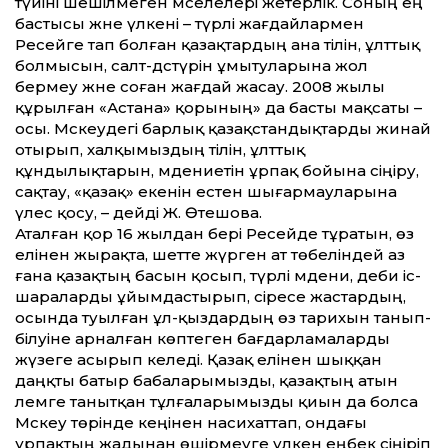
түйіні шешілмеген мәселелері жетерлік. Соның ең
бастысы және үлкені – түрлі жағдайлармен
Ресейге тап болған қазақтардың ана тілін, ұлт­тық
болмысын, салт-дәстүрін ұмытуларына жол
бермеу және соған жағдай жасау. 2008 жылы
құрылған «Астана» қорының» да басты мақсаты –
осы. Мәскеудегі барлық қазақ­стандықтарды жинай
отырып, халқымыздың тілін, ұлт­тық
құндылықтарын, мәдениетін ұрпақ бойына сіңіру,
сақтау, «қазақ» екенін естен шығармауларына
үлес қосу, – дейді Ж. Өтешова.
Аталған қор 16 жылдан бері Ресейде тұратын, өз
елінен жырақта, шет­те жүрген ат төбеліндей аз
ғана қазақтың басын қосып, түрлі мәдени, әдеби іс-
шараларды ұйымдастырып, әсіресе жастардың,
осында туылған ұл-қыздардың өз тарихын танып-
білуіне арналған көптеген бағдарламаларды
жүзеге асырып келеді. Қазақ елінен шыққан
даңқты батыр бабаларымызды, қазақтың атын
әлемге танытқан тұлғаларымызды қиын да болса
Мәскеу төрінде кеңінен насихат­тап, ондағы
ұрпақтың жадынан өшірмеуге үлкен еңбек сіңіріп