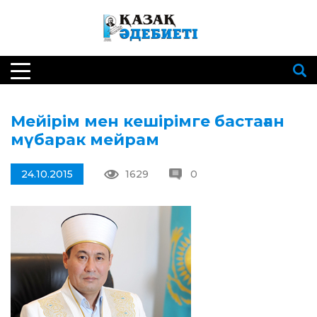
Мейірім мен кешірімге бастаған
мүбарак мейрам
24.10.2015
1629
0