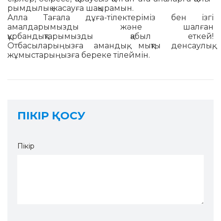
рымдылық жасауға шақырамын.
Алла Тағала дұға-тілектеріміз бен ізгі
амалдарымызды және шалған
құрбандықтарымызды қабыл еткей!
Отбасыларыңызға амандық, мықты денсаулық,
жұмыстарыңызға береке тілеймін.
ПІКІР ҚОСУ
Пікір