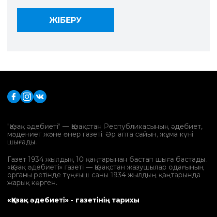
"Қазақ әдебиеті" — Қазақстан Республикасының әдебиет,
мәдениет және өнер газеті. Әр апта сайын, жұма күні
шығады.
Газет 1934 жылдың 10 қаңтарынан бастап шыға бастады.
«Қазақ әдебиеті» газеті — Қазақстан жазушылар одағының
органы ретінде тұңғыш саны 1934 жылдың қаңтарында
жарық көрген.
«Қазақ әдебиеті» - газетінің тарихы