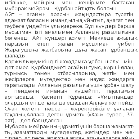
игілікке, мейірім мен кешірімге бастаған
мүбәрак мей­рам – Құрбан айт құтты болсын!
Айт – ағайын арасын жақындастыра түсетін,
адамзат баласын имандылыққа ұйытып, қанағат пен
тәубеге үндейтін ұлық мереке. Бұл күндері барша
мұсылман ізгі амалымен Алланың разылығына
бөленеді. Айт күндері қасиетті Меккеде қажылық
парызын өтеп жатқан мұсылман үмбеті
Жаратушыға жалбарына дұға жасап, құрбандық
шалады.
Қаржылық мүмкіндігі жоқ адамға құрбан шалу – мін­
дет емес. Құрбандық еті ағайын-туыс, көрші-қолаң,
тұрмысы төмен отбасыларына, жетім мен
жесірлерге, мүгедектер мен науқас жандарға
таратылады. Алланың разылығы үшін құрбан шалу
– пенденің иманын күшейтіп, тақуалығын
арттырады. Қасиетті Құранда: «Ұмытпаңдар,
олардың еті де, қаны да ешқашан Аллаға жетпейді.
Оған жететін нәрсе – жүректеріңізге ұялаған
тақуалық, Аллаға деген құрмет» («Хаж» сүресі, 37-
аят), – деп баян­дал­ған.
Мүбәрак мейрамның құрметі үшін барша жама­ғат­
ты, азаматтарды мүгедектер, жетімдер мен же­
сір­лер, әсіресе, қараусыз қалған ата-аналарға қайы­