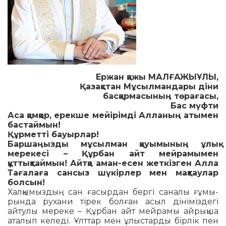
Ержан қажы МАЛҒАЖЫҰЛЫ,
Қазақстан Мұсылмандары діни
басқармасының төрағасы,
Бас мүфти
Аса қамқор, ерекше мейірімді Алланың атымен
бастаймын!
Құрметті бауырлар!
Баршаңызды мұсылман қауымының ұлық
мерекесі – Құрбан айт мейрамымен
құттықтаймын! Айтқа аман-есен жеткізген Алла
Тағалаға сансыз шүкірлер мен мақтаулар
болсын!
Халқымыздың сан ғасырдан бергі саналы ғұмы­
рында рухани тірек болған асыл дініміздегі
айтулы мереке – Құрбан айт мейрамы айрықша
аталып келеді. Ұлттар мен ұлыстарды бірлік пен