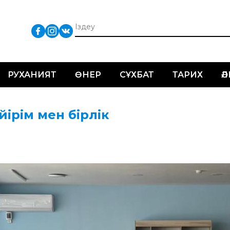
РУХАНИЯТ
ӨНЕР
СҰХБАТ
ТАРИХ
Ә
йірім мен бірлік