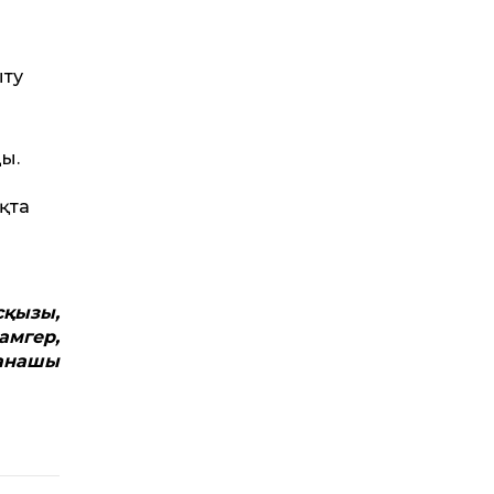
і
ыту
ы.
қта
сқызы,
амгер,
ханашы