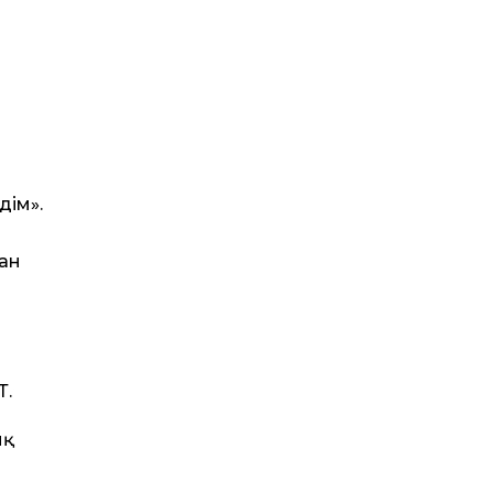
дім».
ған
Т.
ық