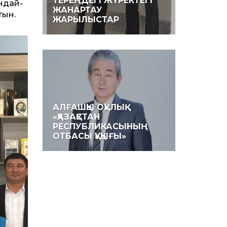
ТЕРЕҢДЕГІ ЖҮРЕКТЕГІ
ндай-
ЖАНАРТАУ
тын.
ЖАРЫЛЫСТАР
АЛҒАШҚЫ ОҚУЛЫҚ.
«ҚАЗАҚСТАН
РЕСПУБЛИКАСЫНЫҢ
ОТБАСЫ ҚҰҚЫҒЫ»