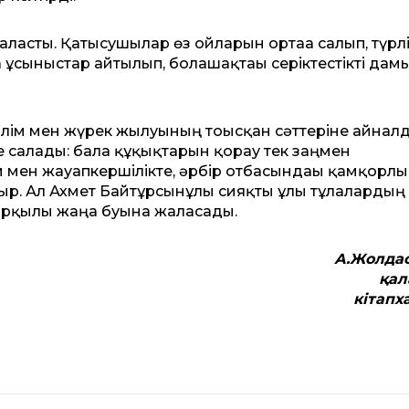
лғасты. Қатысушылар өз ойларын ортаға салып, түрл
 ұсыныстар айтылып, болашақтағы серіктестікті дам
білім мен жүрек жылуының тоғысқан сәттеріне айналд
е салады: бала құқықтарын қорғау тек заңмен
ім мен жауапкершілікте, әрбір отбасындағы қамқорлы
р. Ал Ахмет Байтұрсынұлы сияқты ұлы тұлғалардың
арқылы жаңа буынға жалғасады.
А.Жолда
қал
кітап