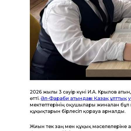
2026 жылғы 3 сәуір күні И.А. Крылов ат
өтті.
Әл-Фараби атындағы Қазақ ұлттық у
мектептерінің оқушылары жиналған бұл
құқықтарын бірлесіп қорғауға арналды.
Жиын тек заң мен құқық мәселелеріне ар