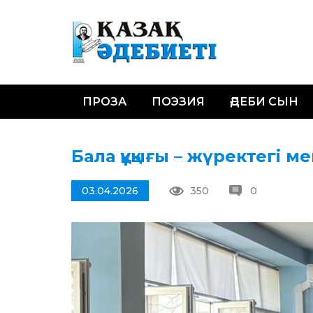
ПРОЗА
ПОЭЗИЯ
ӘДЕБИ СЫН
Бала құқығы – жүректегі ме
03.04.2026
350
0