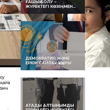
ҒАШЫҚ БОЛУ –
ЖҮРЕКТЕГІ КӨЗІҢМЕН...
ДЕМОКРАТИЯ ЖӘНЕ
ЕРКІН САЙЛАУ ҚҰҚЫҒЫ
су
 қала
рдың
АТАДЫ АЛТЫНЫМДЫ