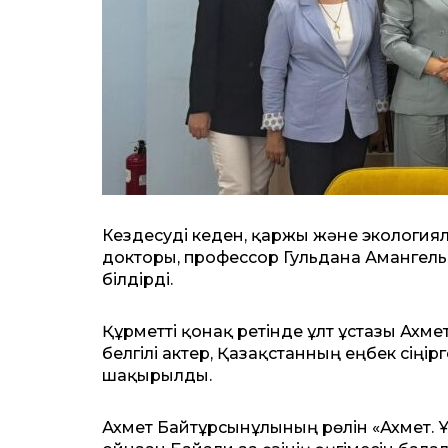
Кездесуді кеден, қаржы және экология
докторы, профессор Гульдана Амангель
білдірді.
Құрметті қонақ ретінде ұлт ұстазы Ахм
белгілі актер, Қазақстанның еңбек сіңі
шақырылды.
Ахмет Байтұрсынұлының рөлін «Ахмет. Ұ