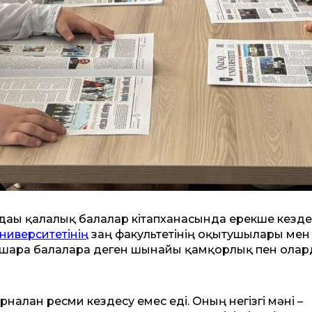
ындағы қалалық балалар кітапханасында ерекше кезде
ниверситетінің
заң факультетінің оқытушылары мен
 шара балаларға деген шынайы қамқорлық пен ола
налған ресми кездесу емес еді. Оның негізгі мәні –