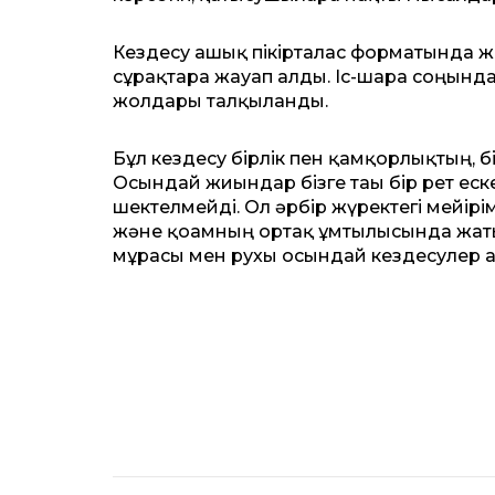
Кездесу ашық пікірталас форматында жа
сұрақтарға жауап алды. Іс-шара соңында
жолдары талқыланды.
Бұл кездесу бірлік пен қамқорлықтың, 
Осындай жиындар бізге тағы бір рет еск
шектелмейді. Ол әрбір жүректегі мейір
және қоғамның ортақ ұмтылысында жаты
мұрасы мен рухы осындай кездесулер 