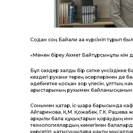
Содан соң Байғали аға күрсініп тұрып был
«Менен біреу Ахмет Байтұрсынұлы кім дес
Бұл сөздер залды бір сәтке үнсіздікке
кездегі рухани терең әсерлерімен де бө
әдебиетке қосқан зор үлесін, ұлттық на
арыстарының рухымен байланысқанын се
Сонымен қатар, іс-шара барысында ка
Айгаринова, Қ.М. Қожабек, Г.К. Рашева
арқылы бала құқықтарын қорғаудың ин
технологиялардың көмегімен балаларды
көрсетіп, қатысушыларға нақты мысалдар