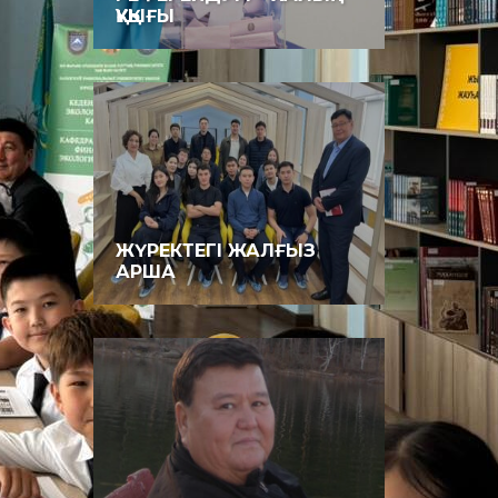
ҚҰҚЫҒЫ
ЖҮРЕКТЕГІ ЖАЛҒЫЗ
АРША