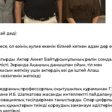
ай деді:
е, ол өзінің әулие екенін білмей кеткен адам дер е
 батырды. Актер Ахмет Байтұрсынұлының рөлін сомда
лісті. Экранда Ақаңның данышпан ойын, тіл мен
мысын жеткізу үшін актердің өзі де іштей Алаш
зінгенін жеткізді.
федраның профессорлық-оқытушылық құрамынан Г.
 және И.Б. Шапкатова жасанды интеллектті пайдалану
новациялық тәсілдерімен таныстырды. Олар цифрл
ң құқықтарын тиімді қорғаудың заманауи әдістерін
 келтірді.