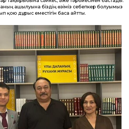
лалар тақырыбына сәйкес, әже тәрбиесінен бастады.
ланың ашылуына біздің өзіміз себепкер болуымыз
тып қою дұрыс еместігін баса айтты.