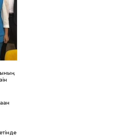
рының
зін
аған
етінде