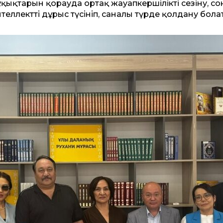
қықтарын қорғауда ортақ жауапкершілікті сезіну, со
еллектті дұрыс түсініп, саналы түрде қолдану бола