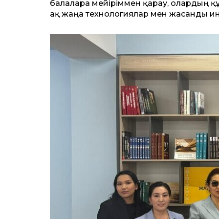
балаларға мейіріммен қарау, олардың құ
ақ жаңа технологиялар мен жасанды инт