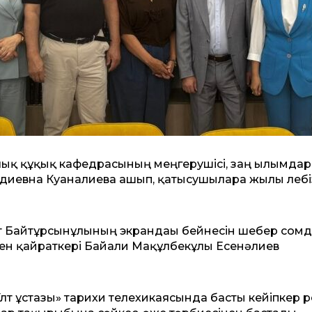
лық құқық кафедрасының меңгерушісі, заң ғылымда
диевна Куаналиева ашып, қатысушыларға жылы лебі
ет Байтұрсынұлының экрандағы бейнесін шебер сомд
рген қайраткері Байғали Мақұлбекұлы Есенәлиев
лт ұстазы» тарихи телехикаясында басты кейіпкер р