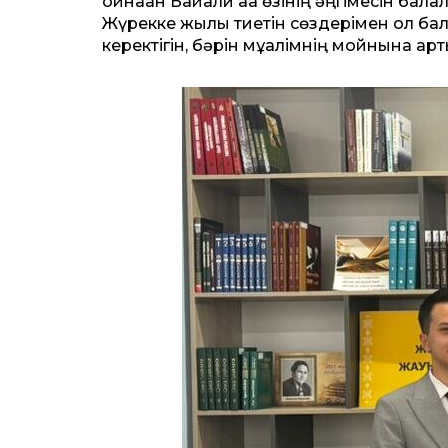
ойнаған Байғали аға өзінің әңгімесін ба
Жүрекке жылы тиетін сөздерімен ол ба
керектігін, бәрін мұғалімнің мойнына ар