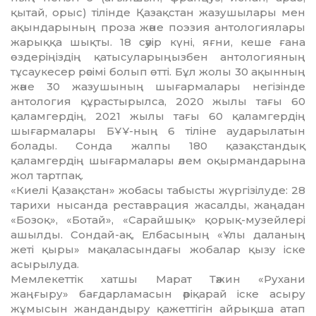
қытай, орыс) тілінде Қазақстан жазушылары мен
ақындарының проза және поэзия антологиялары
жарыққа шықты. 18 сәуір күні, яғни, кеше ғана
өздеріңіздің қатысуларыңызбен антологияның
тұсаукесер рәсімі болып өтті. Бұл жолы 30 ақынның
және 30 жазушының шығармалары негізінде
антология құрастырылса, 2020 жылы тағы 60
қаламгердің, 2021 жылы тағы 60 қаламгердің
шығармалары БҰҰ-ның 6 тіліне аударылатын
болады. Сонда жалпы 180 қазақстандық
қаламгердің шығармалары әлем оқырмандарына
жол тартпақ.
«Киелі Қазақстан» жобасы табысты жүргізілуде: 28
тарихи нысанда реставрация жасалды, жаңадан
«Бозоқ», «Ботай», «Сарайшық» қорық-музейлері
ашылды. Сондай-ақ, Елбасының «Ұлы даланың
жеті қыры» мақаласындағы жобалар қызу іске
асырылуда.
Мемлекеттік хатшы Марат Тәжин «Рухани
жаңғыру» бағдарламасын әрі­қарай іске асыру
жұмысын жандандыру қажеттігін айрықша атап