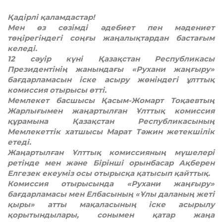
Қадірлі қаламдастар!
Мен өз сөзімді әдебиет пен мәдениет
төңірегіндегі соңғы жаңалықтардан бастағым
келеді.
12 сәуір күні Қазақстан Республикасы
Президентінің жанындағы «Рухани жаңғыру»
бағдарламасын іске асыру жөніндегі ұлттық
комиссия отырысы өтті.
Мемлекет басшысы Қасым-Жомарт Тоқаевтың
Жарлығымен жаңартылған Ұлттық комиссия
құрамына Қазақстан Республикасының
Мемлекеттік хатшысы Марат Тәжин жетекшілік
етеді.
Жаңартылған Ұлттық комиссияның мүшелері
ретінде мен және Бірінші орынбасар Ақберен
Елгезек екеуміз осы отырысқа қатысып қайттық.
Комиссия отырысында «Рухани жаңғыру»
бағдарламасы мен Елбасының «Ұлы даланың жеті
қыры» атты мақаласының іске асырылу
қорытындылары, сонымен қатар жаңа