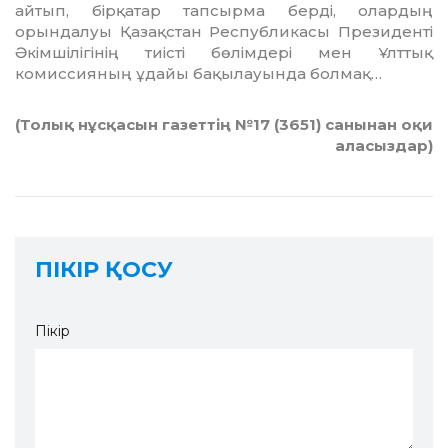
айтып, бірқатар тапсырма берді, олардың
орындалуы Қазақстан Республикасы Президенті
Әкімшілігінің тиісті бөлімдері мен Ұлттық
комиссияның ұдайы бақылауында болмақ…
(Толық нұсқасын газеттің №17 (3651) санынан оқи
аласыздар)
ПІКІР ҚОСУ
Пікір