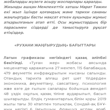
жобаларды жүзеге асыру жоспарлары қаралды.
Жиынды ашқан Мемлекеттік хатшы Марат Тәжин
екі жыл ішінде қоғамдық және тарихи сананы
жаңғыртуды басты мақсат еткен ауқымды жұмыс
атқарылғанын атап өтті. Осы жұмыстардың бір
парасымен сіздерді де таныстыруға рұқсат
етіңіздер.
«РУХАНИ ЖАҢҒЫРУДЫҢ» БАҒЫТТАРЫ
Латын графикасы негізіндегі қазақ әліпбиі
бекітілді.
«Туған жер» жобасы аясында
меценаттар қаражатына 27 мектеп, 115 балабақша,
479 әлеуметтік инфрақұрылым нысаны салынды.
Отандық тарихта алғаш рет шет тілдерден
экономика, әлеуметтану, саясаттану, психология
және өзге де ғылым салалары бойынша әлемдегі
48 үздік оқулық қазақ тіліне аударылып, басып
шығарылды. Елдің гуманитарлық білім қоры 2019
жылы тағы 30 кітаппен толықпақ. Сондай-ақ БҰҰ-
ның негізгі 6 (ағылшын, француз, испан, араб,