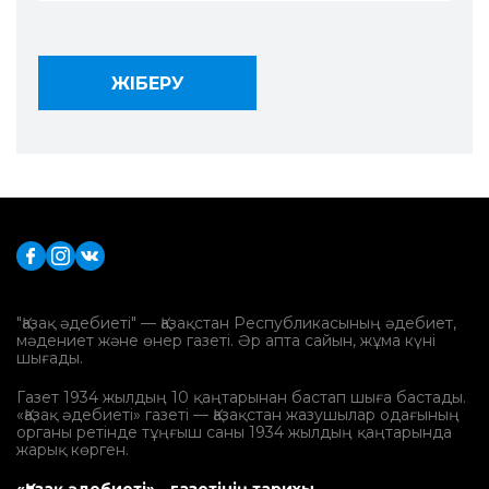
"Қазақ әдебиеті" — Қазақстан Республикасының әдебиет,
мәдениет және өнер газеті. Әр апта сайын, жұма күні
шығады.
Газет 1934 жылдың 10 қаңтарынан бастап шыға бастады.
«Қазақ әдебиеті» газеті — Қазақстан жазушылар одағының
органы ретінде тұңғыш саны 1934 жылдың қаңтарында
жарық көрген.