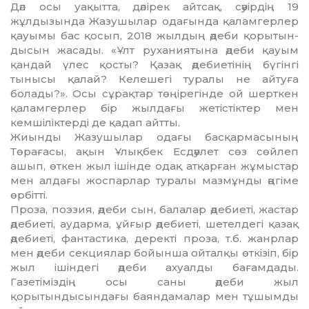
Дәл осы уақытта, дәлірек айтсақ, сәуірдің 19
жұлдызында Жазушылар одағында қаламгерлер
қауымы бас қосып, 2018 жылдың әдеби қорытын­
дысын жасады. «Ұлт руханиятына әдеби қауым
қандай үлес қосты? Қазақ әдебиетінің бүгінгі
тынысы қалай? Келешегі туралы не айтуға
болады?». Осы сұрақтар төңірегінде ой шерткен
қаламгерлер бір жылдағы жетістіктер мен
кемшіліктерді де қадап айтты.
Жиынды Жазушылар одағы басқармасының
Төрағасы, ақын Ұлықбек Есдәулет сөз сөйлеп
ашып, өткен жыл ішінде одақ атқарған жұмыстар
мен алдағы жоспарлар туралы мазмұнды әңгіме
өрбітті.
Проза, поэзия, әдеби сын, балалар әде­бие­ті, жастар
әдебиеті, аударма, ұйғыр әдебиеті, шетелдегі қазақ
әдебиеті, фантастика, деректі проза, т.б. жанрлар
мен әдеби секциялар бойынша ойталқы өткізіп, бір
жыл ішіндегі әдеби ахуалды бағамдады.
Газетіміздің осы саны әдеби жыл
қорытындысындағы баяндамалар мен тұшымды