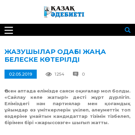
ЖАЗУШЫЛАР ОДАҒЫ ЖАҢА
БЕЛЕСКЕ КӨТЕРІЛДІ
02.05.2019
1254
0
Өткен аптада елімізде саяси оқиғалар мол болды.
«Сайлау келе жатыр!» десті жұрт дүрлігіп.
Еліміздегі нән партиялар мен қоғамдық
ұйымдар өз үміткерлерін үкілеп, әлеуметтік топ
өздеріне ұнайтын кандидаттар тізімін тізбелеп,
бірімен бірі «жарыссөзге» шығып жатты.