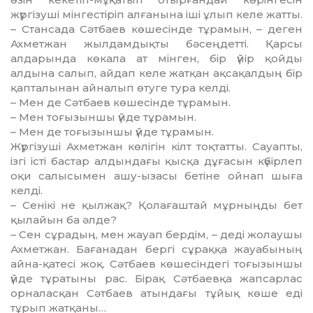
жүргізуші мінгестіріп алғанына іші ұлып келе жатты.
– Стансада Сәтбаев көшесінде тұрамын, – деген
Ахметжан жылдамдықты бәсеңдетті. Қарсы
алдарында көкала ат мінген, бір үйір қой­­ды
алдына салып, айдап келе жатқан ақса­қал­дың бір
қапталынан айналып өтуге тура келді.
– Мен де Сәтбаев көшесінде тұрамын.
– Мен тоғызыншы үйде тұрамын.
– Мен де тоғызыншы үйде тұрамын.
Жүргізуші Ахметжан көлігін кілт тоқтатты. Сауапты,
ізгі істі бастар алдындағы қысқа дұға­сын күбірлеп
оқи салысымен ашу-ызасы бетіне ойнап шыға
келді.
– Сенікі не қылжақ? Қолағаштай мұрныңды бет
қылайын ба әлде?
– Сен сұрадың, мен жауап бердім, – деді жолаушы
Ахметжан. Бағанадан бергі сұраққа жауабының
айна-қатесі жоқ. Сәтбаев көшесіндегі тоғызын­шы
үйде тұратыны рас. Бірақ Сәтбаевқа жап­сарлас
орналасқан Сәтбаев атындағы тұйық көше еді
тұрып жатқаны…