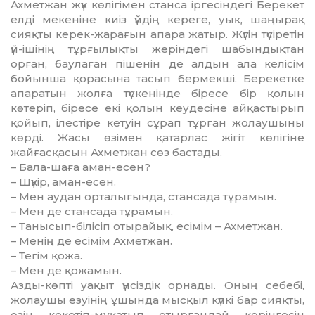
Ахметжан жүк көлігімен станса іргесіндегі Берекет
елді мекеніне киіз үйдің кереге, уық, шаңырақ
сияқты керек-жарағын апара жатыр. Жүгін түсіретін
үй-ішінің тұрғылықты жеріндегі шабындықтан
орған, баулаған пішенін де алдын ала келісім
бойынша қорасына тасып бермекші. Берекетке
апаратын жолға түскенінде біресе бір қолын
көтеріп, біресе екі қолын кеудесіне ай­қастырып
қойып, ілестіре кетуін сұрап тұрған жолаушыны
көрді. Жасы өзімен қатарлас жігіт көлігіне
жайғасқасын Ахметжан сөз бастады.
– Бала-шаға аман-есен?
– Шүкір, аман-есен.
– Мен аудан орталығында, стансада тұрамын.
– Мен де стансада тұрамын.
– Танысып-білісіп отырайық, есімім – Ахметжан.
– Менің де есімім Ахметжан.
– Тегім қожа.
– Мен де қожамын.
Азды-көпті уақыт үнсіздік орнады. Оның себебі,
жолаушы езуінің ұшында мысқыл күлкі бар сияқты,
өзін кекетіп-мұқатып отырғандай көрінгесін