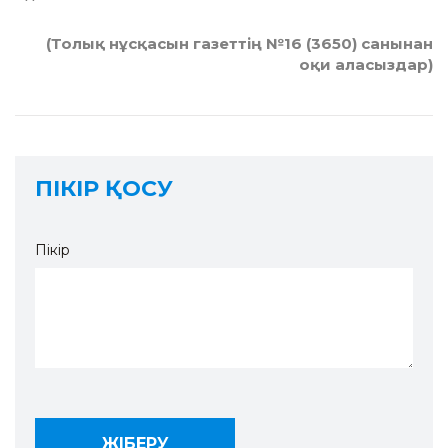
(Толық нұсқасын газеттің №16 (3650) санынан
оқи аласыздар)
ПІКІР ҚОСУ
Пікір