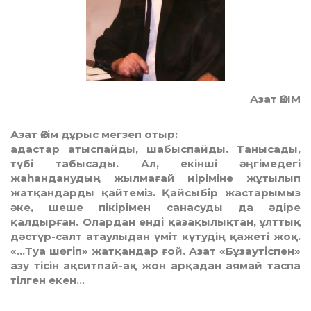
Азат ӘКІМ
Азат Әкім дұрыс мегзеп отыр:
адастар атыспайды, шабыспайды. Танысады,
түбі табысады. Ал, екінші әңгімедегі
жаһанданудың жылмағай иіріміне жұтылып
жатқандарды қайтеміз. Қайсыбір жастарымыз
әке, шеше пікірімен санасуды да әдіре
қалдырған. Олардан енді қазақылықтан, ұлттық
дәстүр-салт атаулыдан үміт күтудің қажеті жоқ.
«…Туа шөгіп» жатқандар ғой. Азат «Бұзаутіспен»
азу тісін ақситпай-ақ жон арқадан аямай таспа
тілген екен…