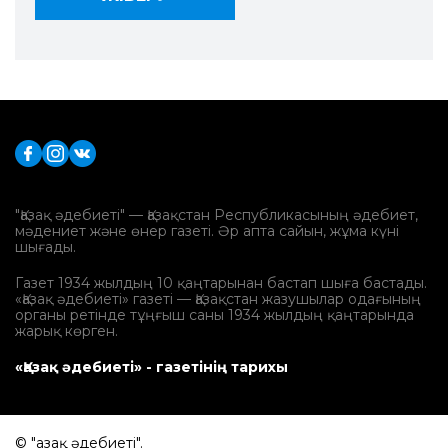
"Қазақ әдебиеті" — Қазақстан Республикасының әдебиет,
мәдениет және өнер газеті. Әр апта сайын, жұма күні
шығады.
Газет 1934 жылдың 10 қаңтарынан бастап шыға бастады.
«Қазақ әдебиеті» газеті — Қазақстан жазушылар одағының
органы ретінде тұңғыш саны 1934 жылдың қаңтарында
жарық көрген.
«Қазақ әдебиеті» - газетінің тарихы
© "Қазақ әдебиеті".