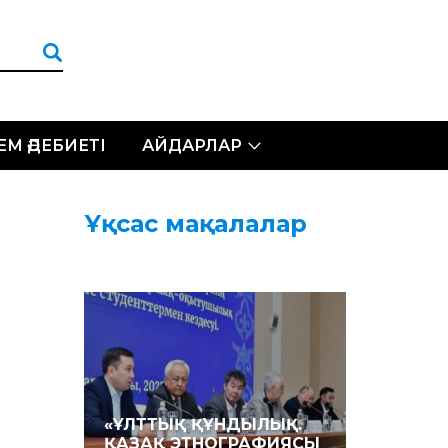
ЛЕМ ӘДЕБИЕТІ
АЙДАРЛАР
Ұқсас мақалалар
«ҰЛТТЫҚ ҚҰНДЫЛЫҚ.
ҚАЗАҚ ЭТНОГРАФИЯСЫ