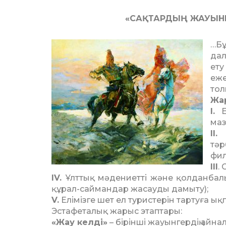
«САҚТАРДЫҢ ЖАУЫНГЕ
…Б
дал
ету
еже
тол
Жа
І.
Ел
маз
ІІ.
Ж
тә
фил
ІІІ
.
IV.
Ұлттық мәдениетті және қолданбалы
құрал-саймандар жасауды дамыту);
V.
Елімізге шет ел туристерін тартуға ық
Эстафеталық жарыс этаптары:
«Жау келді»
– бірінші жауын­гердің айнал