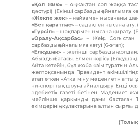
«Қол жию»
– оң жақтан сол жаққа тас
дәстүрі). (Екінші сарбаздың айналымға кет
«Жекпе жек»
– найзамен нысананы шаншу
«Бет қаратпас»
– садақпен нысана ату. (
«Гүрсіл»
– шоқпармен нысана қирату. (Бе
«Оралу-Ақсарбас»
– Жеңіс. Соғыстан 
сарбаздың айналымға кетуі (6-этап);
«Елқұшақ»
– жетінші сар­баздың қолдағ
Абыздың батасы. Елмен көрісу (Елқұшақ).
Айта кетейін, бұл жоба өзім тұратын Ал
желтоқсанында Президент әкімшілігінд
атап өткен «Атқа міну мәдениеті» атты 
ни-спорттық шоуға айналдыру. Енді осын
әдебиеті» газеті бетінен Мәдениет ж
мейлінше қарқынды дами бастаған Т
әкімдерінің «құлақтарына алтын сырға» 
(Толық