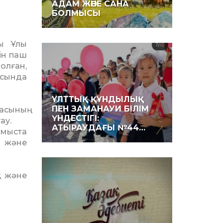
АДАМ ЖӘНЕ САНА
БОЛМЫСЫ
йы Ұлы
ін паш
олған,
ысында
ҰЛТТЫҚ ҚҰНДЫЛЫҚ
ПЕН ЗАМАНАУИ БІЛІМ
асының
ҮНДЕСТІГІ:
ау.
АТЫРАУДАҒЫ №44…
мыста
қ және
қ және