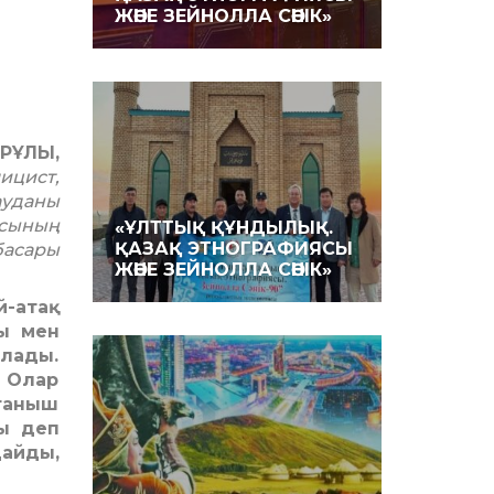
ЖӘНЕ ЗЕЙНОЛЛА СӘНІК»
ІРҰЛЫ,
ицист,
ауданы
асының
«ҰЛТТЫҚ ҚҰНДЫЛЫҚ.
ҚАЗАҚ ЭТНОГРАФИЯСЫ
асары
ЖӘНЕ ЗЕЙНОЛЛА СӘНІК»
й-атақ
ры мен
ылады.
. Олар
таныш
ды деп
дайды,