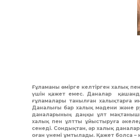
Ғұламаны өмірге келтірген халық пе
үшін қажет емес. Даналар қашанда
ғұламалары танылған халықтарға ин
Даналығы бар халық мәдени және р
даналарының даңқы ұлт мақтанышы
халық пен ұлтты ұйыстыруға әкеле
сенеді. Сондықтан, әр халық данала
оған үнемі ұмтылады. Қажет болса – 