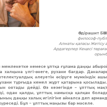
Әбдірашит БӘК
философ-публ
Алматы қаласы Жетісу 
Ардагерлер Кеңесі төрағ
орынб
н мемлекетке немесе ұлтқа ғұлама даңқы абыро
 халқына үлгі-өнеге, рухани бағдар. Данала
телектуалдық әлеуетін өсіруге мүмкіндік аш
ухани тұрғыда кемел жұрт қатарына қосылады
н оятады дейді. Өз кезегінде – ұлттық мақ
ді, одан қалды, ұлттық намысқа қалқан бола
рының даңқы халық игілігіне айналса деп арман
күреседі. Бұл − ұлттық маңызы бар мәселе.