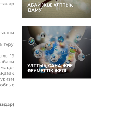
ттанар
АБАЙ ЖӘНЕ ҰЛТТЫҚ
ДАМУ
лтыншы
 тұру.
ылы 19
Елбасы
ҰЛТТЫҚ САНА ЖӘНЕ
 мәде­
ӘЛЕУМЕТТІК ЖЕЛІ
«Қазақ
туризм
 облыс
ыздар)