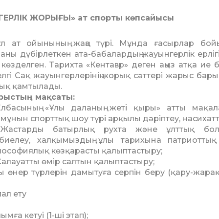
РЛІК ЖОРЫҒЫ» ат спорты көпсайысы
ұл ат ойынының жаңа түрі. Мұнда ғасырлар бо
аны дүбірлеткен ата-бабалардың жауынгерлік ерліг
 көзделген. Тарихта «Кентавр» деген аңыз атқа ие б
лгі Сақ жауынгерлерінің жорық сәттері жарыс бар
ық қамтылады.
рыстың мақсаты:
басының «Ұлы даланың жеті қыры» атты мақал
мұнын спорттық шоу түрі арқылы дәріптеу, насихатт
астарды батырлық рухта және ұлттық бол
рбиелеу, халқымыздың ұлы тарихына патриотты
ософиялық көзқарасты қалыптастыру;
 Салауатты өмір салтын қалыптастыру;
 өнер түрлерін дамы­туға серпін беру (қару-жара
пал ету
ымға кетуі (1-ші этап);