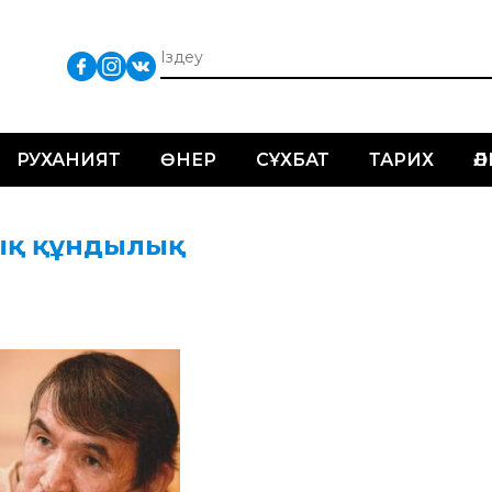
РУХАНИЯТ
ӨНЕР
СҰХБАТ
ТАРИХ
Ә
тық құндылық