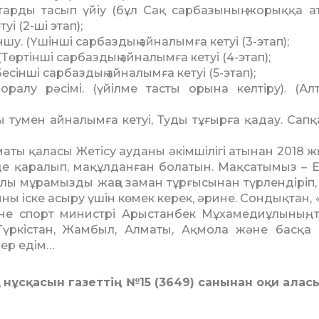
тарды тасып үйіу (бұл Сақ сарбазының жорыққа а
уі (2-ші этап);
. (Үшінші сарбаздың айналымға кетуі (3-этап);
Төртінші сарбаздың айналымға кетуі (4-этап);
сінші сарбаздың айналымға кетуі (5-этап);
оралу рәсімі. (үйілме тасты орына келтіру). (А
ы тумен айналымға кетуі, Туды тұғырға қадау. Сапқа
маты қаласы Жеті­су ауданы әкімшілігі атынан 2018 ж
е қара­лып, мақұлданған болатын. Мақ­сатымыз – 
ұлы мұрамызды жаңа заман тұр­ғы­сынан түрлендіріп,
ы іске асыру үшін кө­мек керек, әрине. Сондықтан, 
әне спорт министрі Арыстанбек Мұхамедиұлының, 
үркістан, Жамбыл, Алматы, Ақмола және басқа
дер едім…
 нұсқасын газеттің №15 (3649) санынан оқи алас