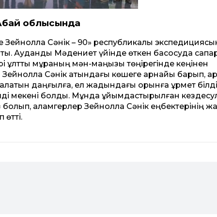
Абай облысында
әне Зейнолла Сәнік – 90» республикалық экспедицияс
ы. Аудандық Мәдениет үйінде өткен басқосуда сапа
і ұлттық мұраның мән-маңызы төңірегінде кеңінен
 Зейнолла Сәнік атындағы көшеге арнайы барып, а
алатын даңғылға, ел жадындағы орынға құрмет білді
лді мекені болды. Мұнда ұйымдастырылған кездесу
з болып, қаламгерлер Зейнолла Сәнік еңбектерінің ж
 өтті.