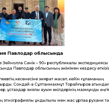
ия Павлодар облысында
әне Зейнолла Сәнік – 90» республикалық экспедициясы
ында Павлодар облысының әкімімен кездесу өткізіл
.
евтің кесенесіне зиярат жасап, кейін ғұламаның
ырды. Сондай-ақ Сұлтанмахмұт Торайғыров атында
тер, ұстаздар зиялы қауым өкілдерінің мазмұнды әңгі
 этнографиялық құндылығы мен жас ұрпаққа рухани т