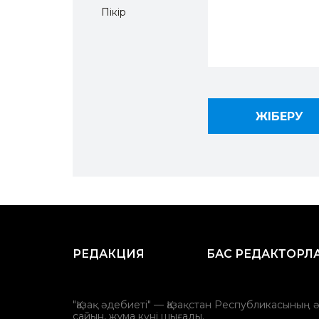
Пікір
РЕДАКЦИЯ
БАС РЕДАКТОРЛ
"Қазақ әдебиеті" — Қазақстан Республикасының 
сайын, жұма күні шығады.