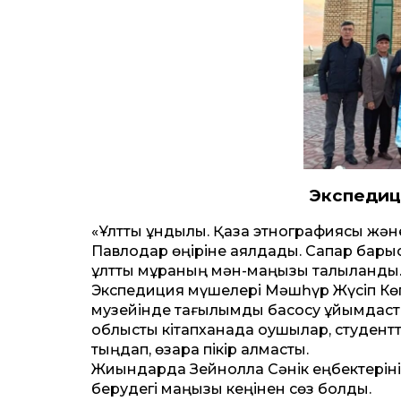
Экспедиц
«Ұлттық құндылық. Қазақ этнографиясы ж
Павлодар өңіріне аялдады. Сапар барыс
ұлттық мұраның мән-маңызы талқыланды
Экспедиция мүшелері Мәшһүр Жүсіп Көпе
музейінде тағылымды басқосу ұйымдаст
облыстық кітапханада оқушылар, студент
тыңдап, өзара пікір алмасты.
Жиындарда Зейнолла Сәнік еңбектерінің
берудегі маңызы кеңінен сөз болды.