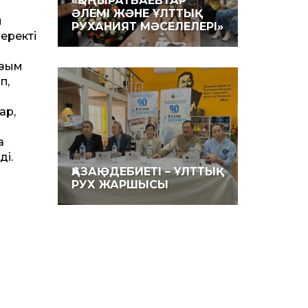
«ҚОҢЫРАТБАЕВТАР
ӘЛЕМІ ЖӘНЕ ҰЛТТЫҚ
ы
РУХАНИЯТ МӘСЕЛЕЛЕРІ»
еректі
ғзым
п,
ар,
а
ді.
ҚАЗАҚ ӘДЕБИЕТІ – ҰЛТТЫҚ
РУХ ЖАРШЫСЫ