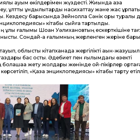
лы қауым өкілдерімен жүздесті. Жиында қазақ
, ұлттық құндылықтарды насихаттау және жас ұрпақт
ы. Кездесу барысында Зейнолла Сәнік қоры туралы д
 энциклопедиясы» кітабы сыйға тартылды.
тың ұлы ғалымы Шоқан Уәлихановтың ескерткішіне та
танысты. Сондай-ақ ғалымның жерленген жеріне бары
ауып, облыстық кітапханада жергілікті ақын-жазушыл
таздары бас қосты. Әдебиет пен ғылымдағы өзекті
 болашаққа жету жолдары жөнінде ой-пікірлер ортағ
рсетіліп, «Қазақ энциклопедиясы» кітабы тарту етіл