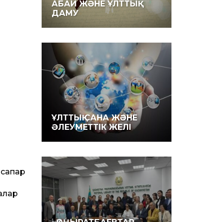
АБАЙ ЖӘНЕ ҰЛТТЫҚ
ДАМУ
ҰЛТТЫҚ САНА ЖӘНЕ
ӘЛЕУМЕТТІК ЖЕЛІ
 сапар
алар