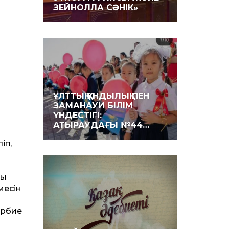
ЗЕЙНОЛЛА СӘНІК»
ҰЛТТЫҚ ҚҰНДЫЛЫҚ ПЕН
ЗАМАНАУИ БІЛІМ
ҮНДЕСТІГІ:
АТЫРАУДАҒЫ №44…
іп,
ғы
месін
әрбие