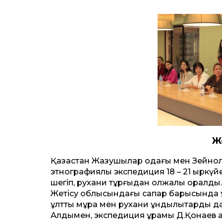
Ж
Қазақстан Жазушылар одағы мен Зейнол
этнографиялық экспедиция 18 – 21 қыркү
шегіп, рухани тұрғыдан олжалы оралды.
Жетісу облысындағы сапар барысында
ұлттық мұра мен рухани құндылықтарды д
Алдымен, экспедиция құрамы Д.Қонаев қал