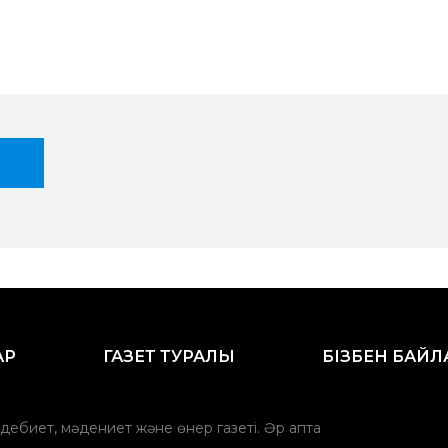
АР
ГАЗЕТ ТУРАЛЫ
БІЗБЕН БАЙ
әдебиет, мәдениет және өнер газеті. Әр апта