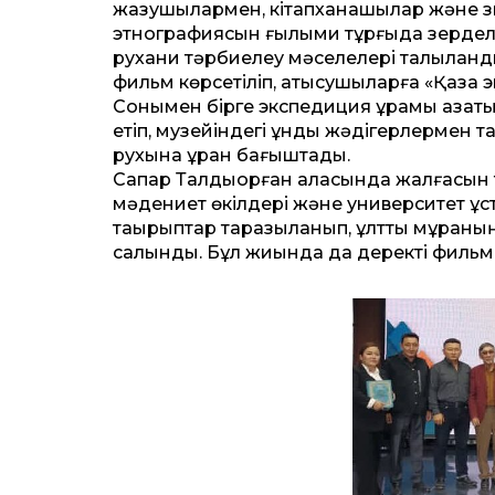
жазушылармен, кітапханашылар және зия
этнографиясын ғылыми тұрғыда зерделеу
рухани тәрбиелеу мәселелері талқыланд
фильм көрсетіліп, қатысушыларға «Қазақ
Сонымен бірге экспедиция құрамы қазақ
етіп, музейіндегі құнды жәдігерлермен 
рухына құран бағыштады.
Сапар Талдықорған қаласында жалғасын т
мәдениет өкілдері және университет ұс
тақырыптар таразыланып, ұлттық мұраның
салынды. Бұл жиында да деректі фильм кө