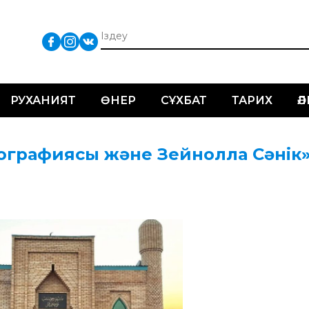
РУХАНИЯТ
ӨНЕР
СҰХБАТ
ТАРИХ
Ә
этнографиясы және Зейнолла Сәнік