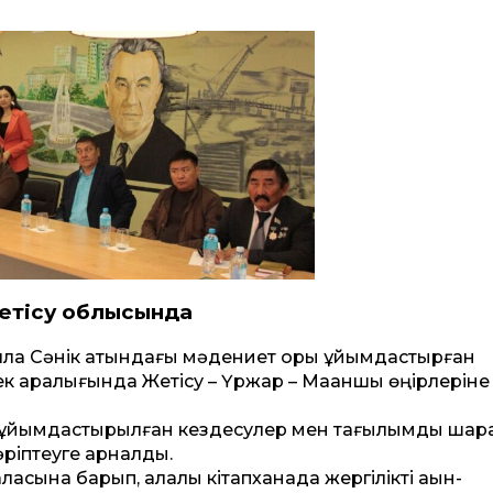
етісу облысында
ла Сәнік атындағы мәдениет қоры ұйымдастырған
йек аралығында Жетісу – Үржар – Мақаншы өңірлеріне
 ұйымдастырылған кездесулер мен тағылымды шар
әріптеуге арналды.
асына барып, қалалық кітапханада жергілікті ақын-