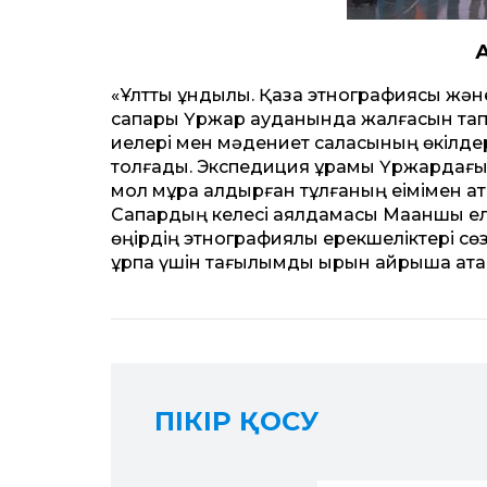
«Ұлттық құндылық. Қазақ этнографиясы ж
сапары Үржар ауданында жалғасын тапт
иелері мен мәдениет саласының өкілдер
толғады. Экспедиция құрамы Үржардағы
мол мұра қалдырған тұлғаның еімімен ат
Сапардың келесі аялдамасы Мақаншы е
өңірдің этнографиялық ерекшеліктері сө
ұрпақ үшін тағылымдық қырын айрықша атап
ПІКІР ҚОСУ