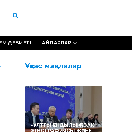
ЛЕМ ӘДЕБИЕТІ
АЙДАРЛАР
»
Ұқсас мақалалар
«ҰЛТТЫҚ ҚҰНДЫЛЫҚ. ҚАЗАҚ
ЭТНОГРАФИЯСЫ ЖӘНЕ