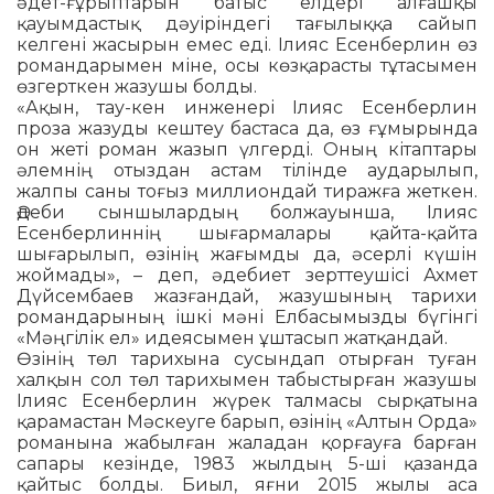
әдет-ғұрыптарын батыс елдері ал­ғашқы
қауымдастық дәуіріндегі тағы­лық­қа сайып
келгені жасырын емес еді. Ілияс Есенберлин өз
романдарымен міне, осы көзқарасты тұтасымен
өзгерт­кен жазушы болды.
«Ақын, тау-кен инженері Ілияс Есенберлин
проза жазуды кештеу бастаса да, өз ғұмырында
он жеті роман жазып үлгерді. Оның кітаптары
әлем­нің отыздан астам тілінде аударылып,
жалпы саны тоғыз миллиондай тиражға жеткен.
Әдеби сыншылардың болжауынша, Ілияс
Есенберлиннің шығармалары қайта-қайта
шығарылып, өзінің жағымды да, әсерлі күшін
жоймады», – деп, әдебиет зерттеушісі Ахмет
Дүйсембаев жазған­дай, жазушының тарихи
романдарының ішкі мәні Елбасымызды бүгінгі
«Мәңгілік ел» идеясымен ұштасып жатқандай.
Өзінің төл тарихына сусындап отырған туған
халқын сол төл тарихымен табыс­тыр­­ған жазушы
Ілияс Есенберлин жүрек талмасы сырқатына
қарамастан Мәс­кеуге барып, өзінің «Алтын Орда»
романына жабылған жаладан қорғауға барған
сапары кезінде, 1983 жылдың 5-ші қа­занда
қайтыс болды. Биыл, яғни 2015 жылы аса