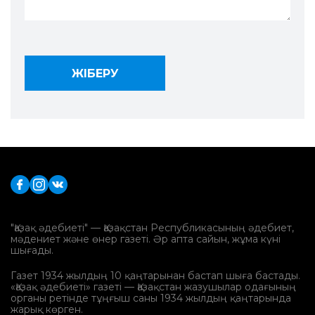
"Қазақ әдебиеті" — Қазақстан Республикасының әдебиет,
мәдениет және өнер газеті. Әр апта сайын, жұма күні
шығады.
Газет 1934 жылдың 10 қаңтарынан бастап шыға бастады.
«Қазақ әдебиеті» газеті — Қазақстан жазушылар одағының
органы ретінде тұңғыш саны 1934 жылдың қаңтарында
жарық көрген.