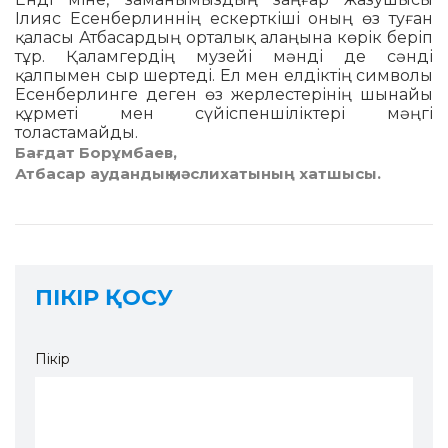
Ілияс Есенберлиннің ескерт­кіші оның өз туған
қаласы Атбасардың орталық алаңына көрік беріп
тұр. Қалам­гердің музейі мәнді де сәнді
қалпымен сыр шертеді. Ел мен елдіктің символы
Есенберлинге деген өз жерлестерінің шынайы
құрметі мен сүйіспеншіліктері мәңгі
толастамайды.
Бағдат Борұмбаев,
Атбасар аудандық мәслихатының хатшысы.
ПІКІР ҚОСУ
Пікір