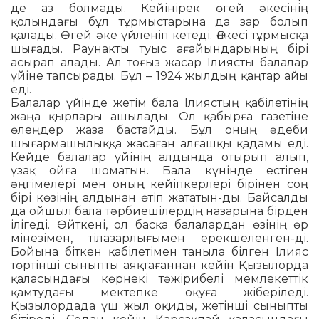
де аз болмады. Ке­йінірек өгей әкесінің
қолындағы бұл тұрмыстарына да зар болып
қалады. Өгей әке үйленіп кетеді. Әпкесі тұрмысқа
шығады. Раунакты туыс ағайындарының бірі
асырап алады. Ал тоғыз жасар Ілияс­ты балалар
үйіне тапсырады. Бұл – 1924 жылдың қаңтар айы
еді.
Балалар үйінде жетім бала Ілиястың қабілетінің
жаңа қырлары ашылады. Ол қабырға газетіне
өлеңдер жаза бастайды. Бұл оның әдеби
шығармашылыққа жасаған алғашқы қадамы еді.
Кейде бала­лар үйінің алдында отырып алып,
ұзақ ойға шоматын. Бала күнінде естіген
әңгімелері мен оның кейіпкерлері бірінен соң
бірі көзінің алдынан өтіп жататын-ды. Байсалды
да ойшыл бала тәрбиешілердің назарына бірден
ілігеді. Өйткені, ол бас­қа балалардан өзінің өр
мінезімен, тіл­азарлығымен ерекшеленген-ді.
Бойына біткен қабілетімен таныла білген Ілияс
төртінші сыныпты аяқтағаннан кейін Қызы­лорда
қаласындағы көрнекі тәжіри­белі мемлекеттік
қамтудағы мектепке оқуға жіберіледі.
Қызылордада үш жыл оқиды, жетінші сыныпты