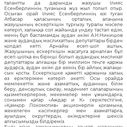
талантты да дарынды жазушы Ілияс
Есенберлиннің туғанына жүз жыл толып отыр.
Осыған орай Ілияс Есенбер­лин­нің өзі туған
Атбасар қаласының ор­талық алаңына
жазушының ескерткі­шін тұрғызу туралы мәселе
көтеріп, халыққа сол жайында үндеу тастап едім,
менің бұл бастамамды аудан әкімі А.Н.Никишов
және аудандық мәслихаттың депутаттары бірден
қолдап кетті. Арнайы есеп-шот аштық.
Жазушының ескерткішін жасатуға арналған бұл
есеп-шотқа ең бірінші болып аудандық мәслихат
депутаттары ал­ғашқы бір миллион теңге қаржы
аударса, аудан әкімі де өзінің бір айлық жа­ла­қы­
сын қосты. Ескерткішке қажетті қар­жы­­ны халық
өз еріктерімен көтеріп әкет­­ті. Осы орайда
мемлекеттік және аза­­маттық, ауданның білім
беру, ден­сау­лық сақтау, мәдениет салаларының
қыз­меткерлеріне, мекемелер мен ұжым­дарға,
сонымен қатар «Аждар и К» серік­тес­тігіне,
«Қамқор Локомотив» акцио­нер­­лік қоғамына,
жекелеген кәсіп­керлер мен азаматтарға,
ауылдық округ­тердің әкім­дік­теріне шексіз
алғысымызды біл­­діреміз.
Енді міне, заманымыздың заңғар жазушысы