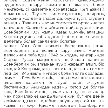
бітіреді. Содан кейін Қарсақпай қаласындағы
аудандық атқару комитетінің жалпы бөлім
меңгеру­шісі қызметіне орналасады. Көп ұзамай
Алматының Тау-кен институтының даяр­лық
курсына жолдама алады да, оқуға түсіп, студент
атанады. Талантты жас инс­титутта өз ортасына тез
танылады. Соның бір айғағындай, студент Ілияс
Есенберлин 1937 жылы Қазақ ССР-нің алғашқы
Конституциясы қабылдаған І-ші төтенше съез­інің
делегаты болып сайланған болатын.
Кешегі Ұлы Отан соғысы басталғанда Ілияс
Есенберлин де қолына қару алып, майдан
даласынан табылды. 1942 жыл­дың қаңтарында
Старая Русса маңындағы шайқаста капитан
Есенберлин оң аяғы­нан ауыр жарақат алып, бір
жылдай Кост­рамадағы госпитальда жатып емде­
леді де, 1943 жылы мүгедек болып елге оралады.
Ілияс Есенберлиннің шығармашылық-тағы
алғашқы қадамын ең әуелі өлең жазудан
бастаған-ды. Ақындық қадамы сәтсіз де болған
жоқ. Есенберлиннің қала­мынан туған жырлар
мен поэмалар өз құндылығын күні бүгінге дейін
жойма­ған­дығын әдебиеттанушылар айтып та,
жазып та жүр. Қаламы төселген Есенберлин