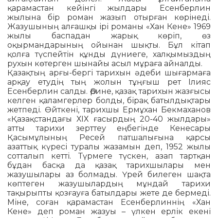
қарамастан кейінгі жылдары Есенберлин
жылына бір роман жазып отырған көрінеді.
Жазушының алғашқы ірі романы «Хан Кене» 1969
жылы баспадан жарық көріп, өз
оқырмандарының ойынан шықты. Бұл кітап
қолға түспейтін құнды дүниеге, халқымыздың
рухын кө­тер­ген шынайы асыл мұраға айналды.
Қазақтың арғы-бергі тарихын әдеби шығармаға
арқау етудің тың жолын тұң­ғыш рет Ілияс
Есенберлин салды. Әрине, қазақ тарихын жазғысы
келген қалам­гер­лер болды, бірақ батылдықтары
жет­пе­ді. Өйткені, тарихшы Ермұхан Бекмаханов
«Қазақстандағы ХІХ ғасырдың 20-40 жылдары»
атты тарихи зерттеу еңбегінде Кенесары
Қасымұлының Ресей патшалығына қарсы
азаттық күресі туралы жазамын деп, 1952 жылы
сотталып кетті. Түрмеге түскен, азап тартқан
бұдан басқа да қазақ тарихшылары мен
жазушылары аз болмады. Үрей билеген шақта
көптеген жазушылардың мұндай тарихи
тақырыпты қозғауға батылдары жете де бермеді.
Міне, соған қарамастан Есенберлиннің «Хан
Кене» деп роман жазуы – үлкен ерлік екені