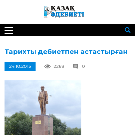
Тарихты әдебиетпен астастырған
24.10.2015
2268
0