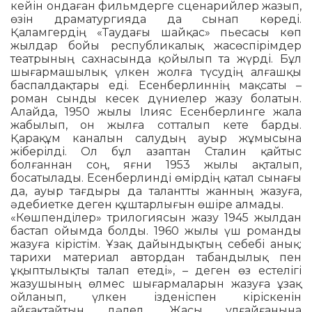
кейін ондаған фильмдерге сценарийлер жазып,
өзін драматургияда да сынап көреді.
Қаламгердің «Таудағы шайқас» пьесасы көп
жылдар бойы республикалық жасөспірімдер
театрының сахнасында қойылып та жүрді. Бұл
шығармашылық үлкен жолға түсудің алғашқы
баспалдақ­тары еді. Есенберлиннің мақсаты –
роман сынды кесек дүниелер жазу болатын.
Алайда, 1950 жылы Ілияс Есенберлинге жала
жабылып, он жылға сотталып кете барды.
Қарақұм каналын салудың ауыр жұмысына
жіберілді. Ол бұл азаптан Ста­лин қайтыс
болғаннан соң, яғни 1953 жылы ақталып,
босатылады. Есенбер­лин­ді өмірдің қатал сынағы
да, ауыр тағ­дыры да талантты жанның жазуға,
әде­би­етке деген құштарлығын өшіре ал­мады.
«Көшпенділер» трилогиясын жазу 1945 жылдан
бастап ойымда болды. 1960 жылы үш романды
жазуға кірістім. Ұзақ дайындықтың себебі анық:
тарихи материал автордан табандылық пен
ұқыптылықты талап етеді», – деген өз естелігі
жазушының өлмес шығармаларын жазуға ұзақ
ойланып, үлкен ізденіспен кіріскенін
айғақтайтын дәлел. Жасы ұл­ғай­ғанына