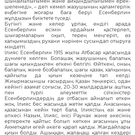
шы­най­ылы­­ғымен және айқын­дылығымен ерек­
ше­ле­неді», – деп кемел жазушының қа­лам­­герлік
еңбегіне жоға­ры баға беруі Есен­берлин
жұлдызын биіктете түседі.
Бүгінгі және келер ұрпақ ендігі арада
Есенберлин есімін әрдайым қастерлеп,
шығармаларын оқып, терең меңгеріп, өз
халқымыздың рухани нәрінен сусындап отыруға
міндетті.
Ілияс Есенберлин 1915 жылы Атбасар қаласында
дүниеге келген. Болашақ жазушының балалық
шағы қиындықпен өткені белгілі. Өйткені, оның
балалық және бозбалалық шағы қазақ халқының
қайғылы да қиын кезеңіне тап келді.
Жиырмасыншы ғасырдың Қазан төң­ке­рісі, одан
кейінгі азамат соғысы, 20-30 жыл­дардағы аштық
пен түрлі әлеуметтік сілкіністер
Есенберлиндердің де отбасын айналып өткен
жоқ. Ілияс бес жасында жетім қалды. Анасының
қазасынан кейін төрт бала, Ілиястың өзі және
әпкесі Назым, Ілияс, інісі Раунак және әкесінің
ертеректе қайтыс болып кеткен ағасының ұлы
Ахметқали өгей әкеге қарап қалды. Жағдайлары
қиын болды. Ашыққан, жа­лаң­аш қалған кездері