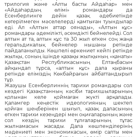
трилогия және «Алты басты Айдаһар» мен
«Айдаһардың өлімі» романдары да
Есенберлинге дейін қазақ әдебиетінде
көтерілмеген мәселелерді қамтыған туын­дылар
еді. Ал «Алтын аттар оянады», «Ал­тын құс»
романдары әдемілікті, әсем­дікті бейнелейді. Сол
алтын ат та, алтын құс та 30 жыл өткен соң жаңа
гераль­ди­калық бейнелер нышаны ретінде
пайдаланылды. Көшпелі өркениет кейпі ретінде
жылқы, соның ішінде қазақы жылқының «қанаты»
Қазақстан Республикасының Елтаңбасын
айқындап тұрса, «алтын құс» дала қыраны
ретінде еліміздің Көкбай­ра­ғын айбаттандырып
тұр.
Жазушы Есенберлиннің тарихи романдары сол
кездегі Қазақстанның кәсі­би тарихшыларының
қолынан келе қой­ма­ған жүкті арқалады.
Қаламгер кеңестік идеологияның шектеп
қойған шеңберінен шығып, қазақ даласының
өткен тарихи кезеңдері мен оқиғаларының және
сол кездің тарихи тұлғаларының тұтас
жылнамасын жасады. Дала көшпенділерінің
мәдениеті мен экономикасын, өмір салты мен