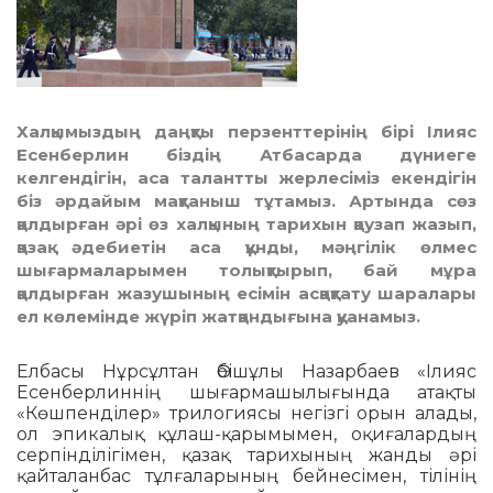
Халқымыздың даңқты перзенттерінің бірі Ілияс
Есенберлин біздің Атбасарда дүниеге
келгендігін, аса талантты жерлесіміз екендігін
біз әрдайым мақтаныш тұтамыз. Артында сөз
қалдырған әрі өз халқының тарихын қаузап жазып,
қазақ әдебиетін аса құнды, мәңгілік өлмес
шығармаларымен толықтырып, бай мұра
қалдырған жазушының есімін асқақтату шаралары
ел көлемінде жүріп жатқандығына қуанамыз.
Елбасы Нұрсұлтан Әбішұлы Назарбаев «Ілияс
Есенберлиннің шығар­ма­шы­лы­ғын­­да атақты
«Көшпен­ділер» трилогиясы негізгі орын алады,
ол эпика­лық құлаш-қарымымен, оқиғалардың
серпінділігімен, қазақ тарихының жанды әрі
қайталанбас тұлғаларының бейнесі­мен, тілінің