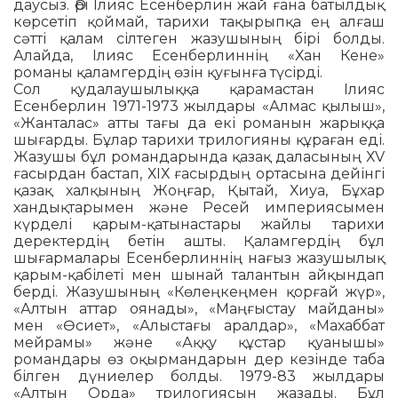
даусыз. Әрі Іли­яс Есенберлин жай ғана батылдық
көрсетіп қоймай, тарихи тақырыпқа ең алғаш
сәтті қалам сілтеген жазушының бірі болды.
Алайда, Ілияс Есенберлиннің «Хан Кене»
романы қаламгердің өзін қуғынға түсірді.
Сол қудалаушылыққа қарамастан Ілияс
Есенберлин 1971-1973 жылдары «Алмас қылыш»,
«Жанталас» атты тағы да екі романын жарыққа
шығарды. Бұлар тарихи трилогияны құраған еді.
Жазушы бұл романдарында қазақ даласының ХV
ғасырдан бастап, ХІХ ғасырдың ортасына дейінгі
қазақ халқының Жоңғар, Қытай, Хиуа, Бұхар
хандықтарымен және Ресей империясымен
күрделі қарым-қатынастары жайлы тарихи
деректердің бетін ашты. Қаламгердің бұл
шығарма­лары Есенберлиннің нағыз жазушылық
қарым-қабілеті мен шынай талантын айқындап
берді. Жазушының «Көлеңкең­мен қорғай жүр»,
«Алтын аттар оянады», «Маңғыстау майданы»
мен «Өсиет», «Алыс­тағы аралдар», «Махаббат
мейрамы» және «Аққу құстар қуанышы»
романдары өз оқырмандарын дер кезінде таба
білген дүниелер болды. 1979-83 жылдары
«Алтын Орда» трилогиясын жазады. Бұл