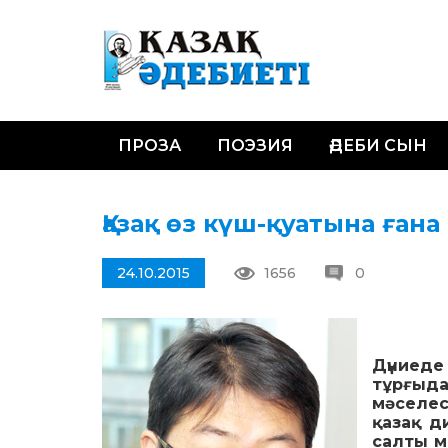
ПРОЗА
ПОЭЗИЯ
ӘДЕБИ СЫН
Қазақ өз күш-қуатына ғана 
24.10.2015
1656
0
Дүниеде
тұрғыд
мәселес
қазақ ди
салты м