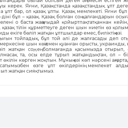
қалған­дары былай болсын деген әңгімесін естіген ж
болуы керек. Яғни, Қазақстанда қазақстандық ұлт дег
на ұлт бар, ол қазақ ұлты. Қазақ мемлекеті. Яғни бұл
лі-діні бұл – қазақ. Қазақ болған соң қалғандарын осы
селені о бас­та­ жаңағыдай қойыртпақтатқаннан кейін
е, қазақ тілін құрметтеуге деген шын ниетін өз қолы
мды екіге бөліп жатқан ұлтшылдар емес, биліктің өзі.
ғын тойладық, бұл той әлі де жал­ға­сады деп от
меркесіне шын көңілмен қуанған орысты, украинды, н
іп жатқан соң, ең болмағанда қа­сымызда отырып, 
лмасақ та, осы елде тұрып жатқандықтан, ол – біз
 өкілін көрген жоқпын. Мұ­ның өзі көп нәрсені аңғарта
аяса­тымызбен өзге ұлт өкілдерінің мем­лекет алд
ойып жатқан сияқтымыз.