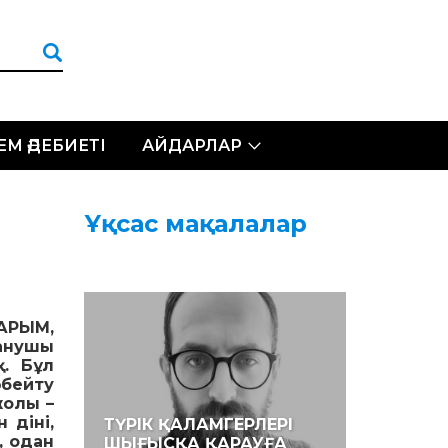
ЛЕМ ӘДЕБИЕТІ
АЙДАРЛАР
Ұқсас мақалалар
АРЫМ,
анушы
қ. Бұл
бейту
жолы –
 діні,
ТҮРІК ҚАЛАМГЕРЛЕРІ
, одан
ШЫҒЫСҚА ҚАРАУҒА