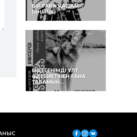
БІР ҒАНА ҚАДАМ
(ӘҢГІМЕ)
ІЗДЕГЕНІМДІ ҰЛТ
ӘДЕБИЕТІНЕН ҒАНА
ТАБАМЫН...
ЛАНЫС