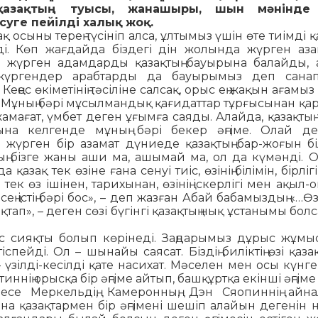
қазақ­тың туысы, жанашыры, шын мәнінде 
суге пейілді халық жоқ.
зақ осыны терең түсініп ал­са, ұлтымыз үшін өте тиімді 
ді. Көп жағдайда біздегі дін жолында жүрген аза
 жүр­ген адамдарды қазақтың бауырына ба­лайды, 
жүргендер арабтарды да бауырымыз деп санап
Кеңес өкіметінің тәсіліне салсақ, орыс ең жақын ағамы
Мұның бәрі мұсылмандық қа­ғи­даттар тұрғысынан қа
жамағат, үмбет деген ұғымға саяды. Алайда, қазақтың
ына кел­генде мұның бәрі бекер әңгіме. Олай дей
жүрген бір азамат дүниеде қазақтың бар-жоғын бі
тың бізге жаны аши ма, ашымай ма, ол да күмәнді. О
қазақ тек өзіне ғана сенуі тиіс, өзінің білімін, бірліг
тек өз ішінен, тарихынан, өзінің іскерлігі мен ақыл
есең істің бәрі бос», – деп жазған Абай бабамыз­дың «…Өзі
 жақтап», – деген сөзі бүгінгі қазақтың нық ұстанымы бол
с сияқты болып көрінеді. Заңдары­мыз дұрыс жұмыс
іспейді. Ол – шы­найы саясат. Біздің биліктің өзі қаза
 – үзілді-кесілді қате насихат. Мәселен мен осы күнг
ің орысқа бір әңгіме айтып, баш­құртқа екінші әңгім
се Меркель­дің, Камеронның, Дэн Сяопиннің айн
а қазақтар­мен бір әңгімені шешіп алайын дегенін 