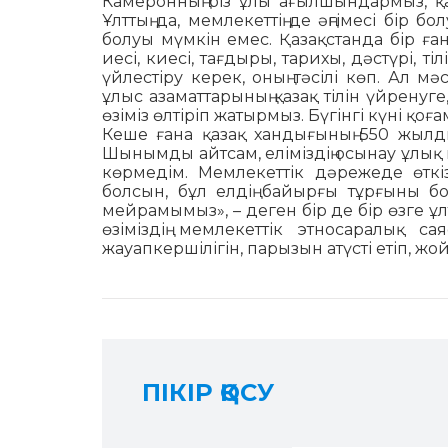
Камерон­ның біз ұлы ағылшында­р­мыз, 
Ұлттың да, мемлекеттің де әңгімесі бір 
болуы мүмкін емес. Қа­зақ­­станда бір ға
иесі, киесі, тағдыры, тарихы, дәстүрі, ті
үйлестіру керек, оның тәсілі көп. Ал мә
ұлыс азаматтарының қазақ тілін үйренуг
өзіміз өлтіріп жатырмыз. Бүгінгі күні қоға
Кеше ғана қазақ хандығының 550 жылды
Шынымды айтсам, еліміздің осынау ұлық 
көрмедім. Мемлекеттік дәрежеде өткіз
болсын, бұл елдің байырғы тұрғыны бо
мейрамымыз», – деген бір де бір өзге ұлт
өзі­міз­дің мемлекеттік этносаралық с
жауапкершілігін, парызын атүсті етіп, ж
ПІКІР ҚОСУ