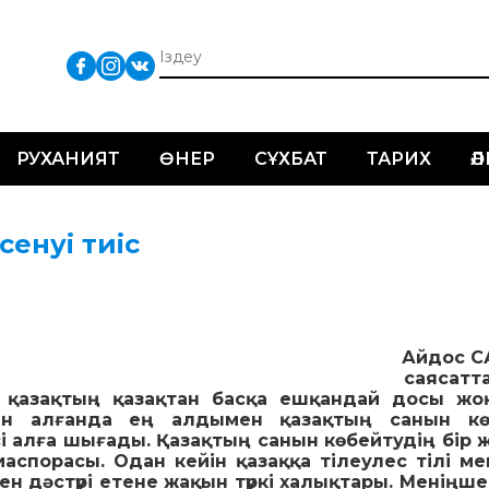
РУХАНИЯТ
ӨНЕР
СҰХБАТ
ТАРИХ
Ә
сенуі тиіс
Айдос С
саясатт
 қазақтың қазақтан басқа ешқандай досы жо
ан алғанда ең алдымен қазақтың санын кө
і алға шығады. Қазақтың санын көбейтудің бір 
ас­порасы. Одан кейін қазаққа тілеулес тілі мен
ен дәстүрі етене жақын түркі халықтары. Меніңше