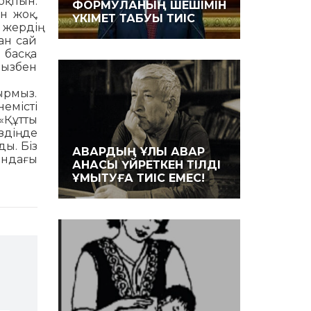
оқпын.
ФОРМУЛАНЫҢ ШЕШІМІН
ен жоқ,
ҮКІМЕТ ТАБУЫ ТИІС
 жердің
ған сай
, басқа
мызбен
ырмыз.
емісті
«Құтты
дің де
ды. Біз
АВАРДЫҢ ҰЛЫ АВАР
ындағы
АНАСЫ ҮЙРЕТКЕН ТІЛДІ
ҰМЫТУҒА ТИІС ЕМЕС!