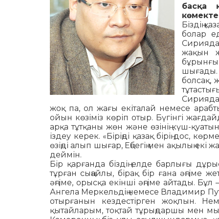
басқа 
көмекте
Біздің қа
болар е
Сирияда
жақын 
бұрынғы 
шығады. 
болсақ, 
тұтастығ
Сирияда 
жоқ па, ол жағы екіталай немесе араб­
ойын көзіміз көріп отыр. Бүгінгі жағдайда 
арқа тұтқаны жөн және өзінің күш-қуатын 
іздеу керек. «Біріңді қазақ бірің дос, көрм
өзіңді алып шығар, Ең­бе­гің мен ақылың екі
деймін.
Бір қарғанда біздің елде барлығы дұры
тұрған сыңайлы, бірақ бір ғана әңгіме жет
әңгіме, орысқа екінші әңгіме айтады. Бұл
Ангела Меркельдің немесе Владимир Путинн
отырғанын кездестірген жоқпын. Неме
қытайларым, тоқтай тұрыңдаршы мен мын