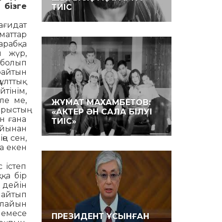
бізге
ТИІС
қағидат
маттар
арабқа
 жүр,
з болып
райтын
 ұлттық
тінім,
ле ме,
ЖҰМАТ МАХАМБЕТОВ:
рыстың
«АКТЕР ӘН САЛА БІЛУІ
ін ғана
ТИІС»
-ойынан
ңе сен,
са екен
 істеп
ққа бір
е дейін
е айтып
алайын
немесе
ПРЕЗИДЕНТ ҰСЫНҒАН