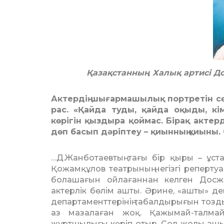
Қазақстанның Халық артисі Д
Актердің шығармашылық портретін сөз
рас. «Қайда туды, қайда оқыды, кі
көрігін қыздыра қоймас. Бірақ актер
дөп басып дәріптеу – қиынның қиыны. 
…Д.Жанботаевтың тағы бір қыры – ұстаз
Қожамқұлов театрының негізгі реперту
болашағын ойлағаннан келген Досжа
актерлік бөлім ашты. Әрине, «ашты» де
департаменттерінің табалдырығын тозды
аз мазалаған жоқ. Қажымай-талмай 
жұртшылығы көріп отыр. Сол жолы ашылғ