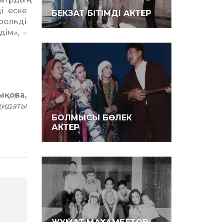
і еске
БЕКЗАТ БІТІМДІ АКТЕР
рольді
ім», –
қова,
дидаты
БОЛМЫСЫ БӨЛЕК
АКТЕР