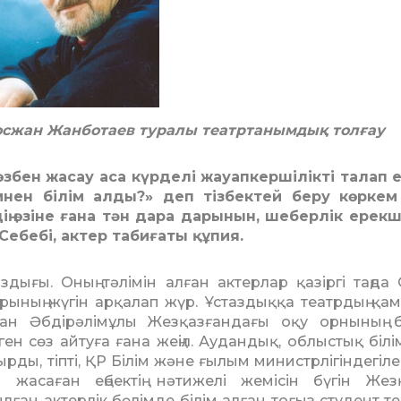
осжан Жанботаев туралы театртанымдық толғау
бен жасау аса күрделі жауапкершілікті талап е
мнен білім алды?» деп тізбектей беру көркем 
дің өзіне ғана тән дара дарынын, шеберлік ерекш
Себебі, актер табиғаты құпия.
дығы. Оның тәлімін алған актерлар қазіргі таңда 
арының жүгін арқалап жүр. Ұстаздыққа театрдың қа
н Әбдірәлімұлы Жезқазғандағы оқу орнының б
ген сөз айтуға ғана жеңіл. Аудандық, облыстық білі
рды, тіпті, ҚР Білім және ғылым министрлігіндегіле
жасаған еңбектің нәтижелі жемісін бүгін Жез
ан актерлік бөлімде білім алған тоғыз студент те