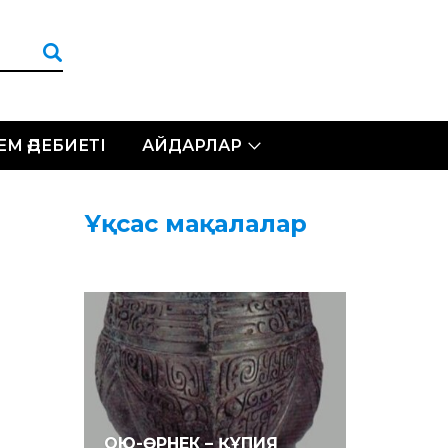
ЛЕМ ӘДЕБИЕТІ
АЙДАРЛАР
Ұқсас мақалалар
ОЮ-ӨРНЕК – ҚҰПИЯ