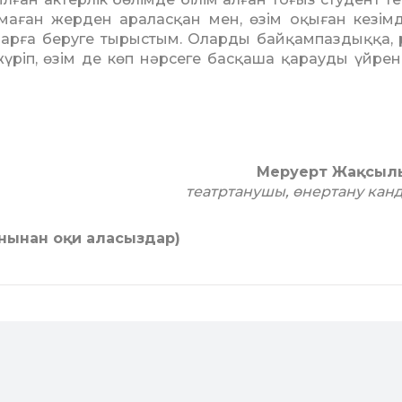
амаған жерден араласқан мен, өзім оқыған кезімд
оларға беруге тырыстым. Оларды байқампаздыққа, 
үріп, өзім де көп нәрсеге басқаша қарауды үйренд
Меруерт Жақсылы
театртанушы, өнертану кан
анынан оқи аласыздар)