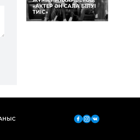
ЖҰМАТ МАХАМБЕТОВ:
«АКТЕР ӘН САЛА БІЛУІ
ТИІС»
ЛАНЫС