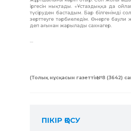
іргесін нықтады. «Ұстаздыққа да ойл
түсіруден бастадым. Бар білгенімді с
зерттеуге тәрбиеледім. Өнерге баули ж
деп ағынан жарылады сахнагер.
…
(Толық нұсқасын газеттің №8 (3642) с
ПІКІР ҚОСУ