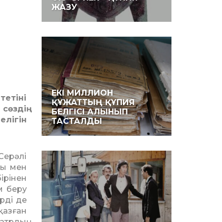
ЖАЗУ
ЕКІ МИЛЛИОН
тетіні
ҚҰЖАТТЫҢ ҚҰПИЯ
сөздің
БЕЛГІСІ АЛЫНЫП
елігін
ТАСТАЛДЫ
Серәлі
мы мен
ірінен
м беру
рді де
қазған
атрдың