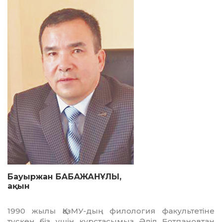
Бауыржан БАБАЖАНҰЛЫ,
ақын
1990 жылы ҚазМУ-дың филология фа­культетіне
түскен біз үшін курстасымыз Әділ Ботпановтан