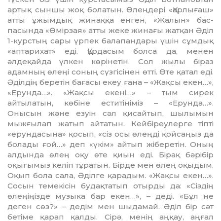
артық сыншы жоқ болатын. Өлеңдері «Қарлығаш»
атты ұжым­дық жинаққа енген, «Жалын» бас­
пасында «Өмірзая» атты жеке жинағы жатқан Әділ
1-курстың сары үрпек балапандары үшін сұмдық
«аптарихат» еді. Құрдасым болса да, менен
әлдеқайда үлкен көрінетін. Сол жылы біраз
адамның өлеңі соның сүзгісінен өтті. Өте қатал еді.
Әділдің беретін бағасы екеу ғана – «Жақ­сы екен…»,
«Ерунда…». «Жақсы екені…» – тым сирек
айтылатын, көбіне еститініміз – «Ерунда…».
Онысын және езуін сәл қи­сай­тып, шылымын
мыжғылап жатып ай­та­тын. Кейбіреулерге тіпті
«ерундасына» қосып, «сіз осы өлеңді қойсаңыз да
бола­ды ғой…» деп «үкім» айтып жіберетін. Оның
алдында өлең оқу өте қиын еді. Бірақ бәрібір
оқығымыз келіп тұратын. Бірде мен өлең оқыдым.
Оқып бола сала, Әділге қарадым. «Жақсы екен…».
Сосын темекісін будақтатып отырды да: «Сіздің
өлеңіңізде музыка бар екен…», – деді. «Бұл не
деген сөз?» – дедім мен шыдамай. Әділ бір сәт
бетіме қарап қалды. Сірә, менің аңқау, аңғал