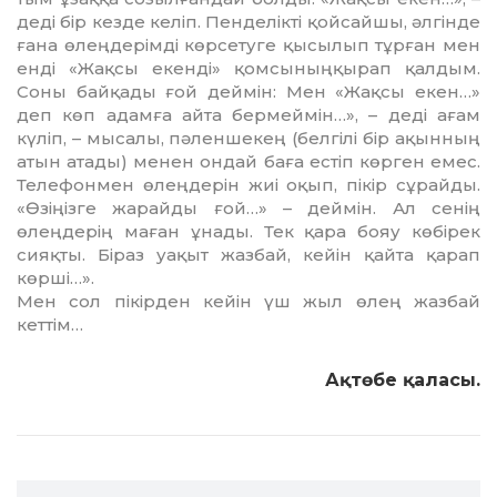
деді бір кезде келіп. Пенделікті қойсайшы, әлгінде
ғана өлеңдерімді көрсетуге қысылып тұрған мен
енді «Жақсы екенді» қомсыныңқырап қалдым.
Соны байқады ғой деймін: Мен «Жақсы екен…»
деп көп адамға айта бермеймін…», – деді ағам
күліп, – мысалы, пәленшекең (белгілі бір ақынның
атын атады) менен ондай баға естіп көрген емес.
Телефонмен өлеңдерін жиі оқып, пікір сұрайды.
«Өзіңізге жарайды ғой…» – деймін. Ал сенің
өлеңдерің маған ұна­ды. Тек қара бояу көбірек
сияқты. Біраз уақыт жазбай, кейін қайта қарап
көрші…».
Мен сол пікірден кейін үш жыл өлең жазбай
кеттім…
Ақтөбе қаласы.