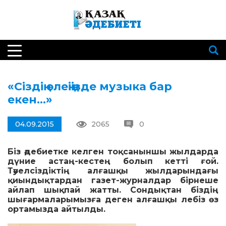
«Сіздің өлеңіңізде музыка бар
екен…»
04.09.2015
2065
0
Біз әдебиетке келген тоқсаныншы жылдарда
дүние астаң-кестең болып кетті ғой.
Тәуелсіздіктің алғашқы жылдарындағы
қиындықтардан газет-журналдар бірнеше
айлап шықпай жатты. Сондықтан біздің
шығармаларымызға деген алғашқы лебіз өз
ортамызда айтылды.