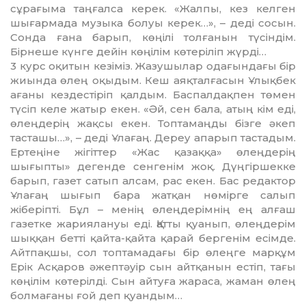
сұрағыма таңғалса керек. «Жалпы, кез келген
шығармада музыка болуы керек…», – деді сосын.
Сон­да ғана барып, көңілі толғанын түсін­дім.
Бірнеше күнге дейін көңілім көтеріліп жүрді…
3 курс оқитын кезіміз. Жазушылар одағындағы бір
жиында өлең оқыдым. Кеш аяқталғасын Ұлықбек
ағаны кездес­тіріп қалдым. Баспалдақпен төмен
түсіп келе жатыр екен. «Әй, сен бала, атың кім еді,
өлеңдерің жақсы екен. Топтамаңды бізге әкеп
тасташы…», – деді Ұлағаң. Дереу апарып тастадым.
Ертеңіне жігіттер «Жас қазаққа» өлеңдерің
шығыпты» дегенде сенгенім жоқ. Дүңгіршекке
барып, газет сатып алсам, рас екен. Бас редактор
Ұлағаң шығып бара жатқан нөмірге салып
жіберіпті. Бұл – менің өлеңдерімнің ең алғаш
газетке жариялануы еді. Қатты қуанып, өлеңдерім
шыққан бетті қайта-қайта қарай бергенім есімде.
Айтпақшы, сол топтамадағы бір өлеңге марқұм
Ерік Асқаров әжептәуір сын айтқанын естіп, тағы
көңілім көтерілді. Сын айтуға жараса, жаман өлең
болмағаны ғой деп қуан­дым…