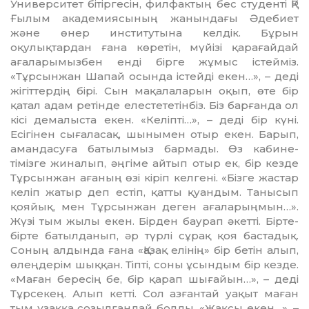
Университет бітіргесін, филфактың бес студенті ҚР
Ғылым академиясының жанындағы Әдебиет
және өнер институтына келдік. Бұрын
оқулықтардан ғана көретін, мүйізі қарағайдай
ағаларымыз­бен енді бірге жұмыс істейміз.
«Тұрсынжан Шапай осында істейді екен…», – деді
жігіттердің бірі. Сын мақалаларын оқып, өте бір
қатал адам ретінде елестететінбіз. Біз барғанда ол
кісі демалыста екен. «Келіпті…», – деді бір күні.
Есігінен сығала­сақ, шынымен отыр екен. Барып,
аман­дасу­ға батылымыз бармады. Өз кабине­
тімізге жиналып, әңгіме айтып отыр ек, бір кезде
Тұрсынжан ағаның өзі кіріп келгені. «Бізге жастар
келіп жатыр деп естіп, қатты қуандым. Танысып
қояйық, мен Тұрсынжан деген ағаларыңмын…».
Жүзі тым жылы екен. Бірден баурап әкетті. Бірте-
бірте батылданып, әр түрлі сұрақ қоя бастадық.
Соның алдында ғана «Қазақ елінің» бір бетін алып,
өлеңдерім шыққан. Тіпті, соны ұсындым бір кезде.
«Маған бересің бе, бір қарап шығайын…», – деді
Тұрсекең. Алып кетті. Сол азғантай уақыт маған
тым ұзаққа созылғандай болды. «Жақсы екен…», –