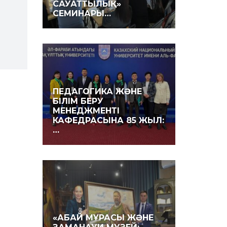
САУАТТЫЛЫҚ»
СЕМИНАРЫ…
ПЕДАГОГИКА ЖӘНЕ
БІЛІМ БЕРУ
МЕНЕДЖМЕНТІ
КАФЕДРАСЫНА 85 ЖЫЛ:
…
«АБАЙ МҰРАСЫ ЖӘНЕ