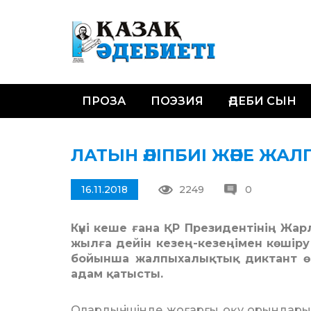
ПРОЗА
ПОЭЗИЯ
ӘДЕБИ СЫН
ЛАТЫН ӘЛІПБИІ ЖӘНЕ ЖА
16.11.2018
2249
0
Күні кеше ғана ҚР Президентінің Жар
жылға дейін кезең-кезеңі­мен көшір
бойынша жалпыхалықтық диктант өт
адам қатысты.
Олардың ішінде жоғарғы оқу орындарыны