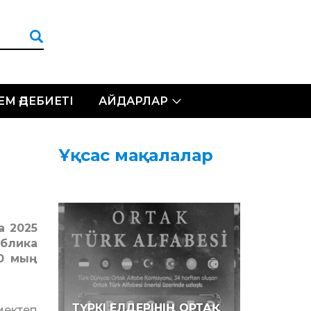
ЛЕМ ӘДЕБИЕТІ
АЙДАРЛАР
Ұқсас мақалалар
а 2025
ублика
20 мың
ТҮРКІ ЕЛДЕРІНІҢ ОРТАҚ
мектеп