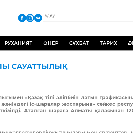
РУХАНИЯТ
ӨНЕР
СҰХБАТ
ТАРИХ
Ә
ЛПЫ САУАТТЫЛЫҚ
лығымен «Қазақ тілі әліпбиін латын графикасын
у жөніндегі іс-шаралар жоспарына» сәйкес респ
кізілді. Аталған шараға Алматы қаласынан 1
ң, колледждердің оқыту­шы­лары мен студенттері, 