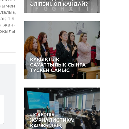
ӘЛІПБИІ. ОЛ ҚАНДАЙ?
онымен
ла­лық
қ тілі
ін жан-
арқылы
ҚҰҚЫҚТЫҚ
САУАТТЫЛЫҚ СЫНҒА
ТҮСКЕН САЙЫС
«ІСКЕРЛІК
ЖУРНАЛИСТИКА:
ҚАРЖЫЛЫҚ