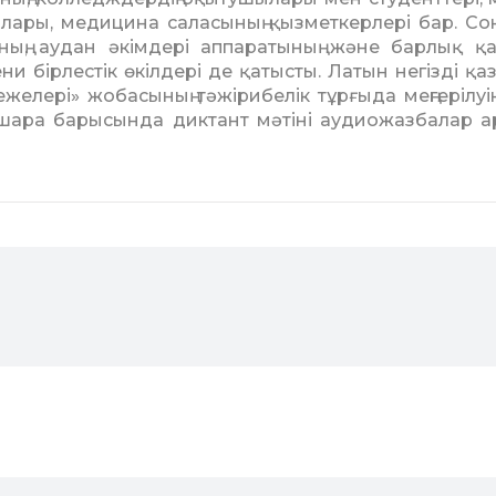
лары, медицина саласының қызметкерлері бар. С
ның, аудан әкімдері аппаратының және барлық қа
бірлестік өкілдері де қатысты. Ла­тын негізді қаза
і ережелері» жо­басының тәжірибелік тұрғыда меңгерілу
с-шара барысында дик­тант мәтіні аудиожазбалар 