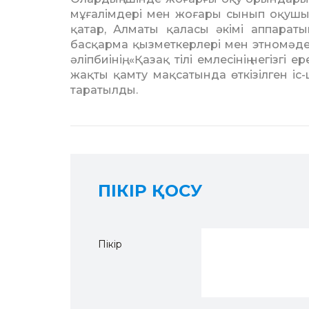
мұғалімдері мен жоғары сынып оқушы
қатар, Алматы қаласы әкімі аппараты
басқарма қызметкерлері мен этномәдени 
әліпбиінің, «Қазақ тілі емлесінің негізг
жақты қамту мақсатында өт­кізілген і
таратылды.
ПІКІР ҚОСУ
Пікір