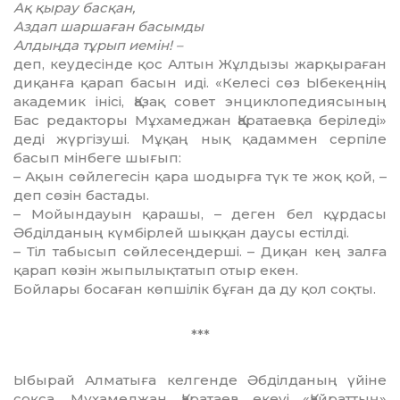
Ақ қырау басқан,
Аздап шаршаған басымды
Алдыңда тұрып иемін! –
деп, кеудесінде қос Алтын Жұлдызы жарқыраған
диқанға қарап басын иді. «Келесі сөз Ыбекеңнің
академик інісі, Қа­зақ совет энциклопедиясының
Бас редак­торы Мұхамеджан Қаратаевқа беріледі»
деді жүргізуші. Мұқаң нық қадаммен серпіле
басып мінбеге шығып:
– Ақын сөйлегесін қара шодырға түк те жоқ қой, –
деп сөзін бастады.
– Мойындауын қарашы, – деген бел құрдасы
Әбділданың күмбірлей шыққан даусы естілді.
– Тіл табысып сөйлесеңдерші. – Диқан кең залға
қарап көзін жыпылықтатып отыр екен.
Бойлары босаған көпшілік бұған да ду қол соқты.
***
Ыбырай Алматыға келгенде Әбділ­даның үйіне
соқса, Мұхамеджан Қаратаев екеуі «Қайраттың»