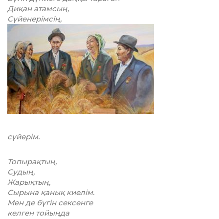
Диқан атамсың,
Сүйенерімсің,
сүйерім.
Топырақтың,
Судың,
Жарықтың,
Сырына қанық киелім.
Мен де бүгін сексенге
келген тойыңда