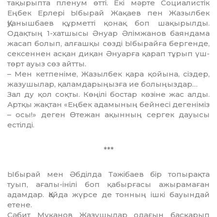
тақырыпта пленум өтті. Екі мәрте Социалистік
Еңбек Ерлері Ыбы­рай Жақаев пен Жазылбек
Қуаныш­баев құрметті қонақ боп шақырылды.
Одақтың 1-хатшысы Әнуар Әлімжанов баяндама
жасап болып, алғашқы сөзді Ыбырайға бергенде,
сексен­нен асқан ди­қан Әнуарға қарап тұрып үш-
төрт ауыз сөз айтты.
– Мен кетпеніме, Жазылбек қара қой­ы­на, сіздер,
жазушылар, қаламдарыңызға ие болыңыздар…
Зал ду қол соқты. Көңілі бостар көзіне жас алды.
Артқы жақтан «Еңбек адамы­ның бейнесі дегеніміз
– осы!» деген Өте­жан ақынның сергек дауысы
естілді.
***
Ыбырай мен Әбділда Тәжібаев бір то­пырақта
туып, ағалы-інілі боп қа­быр­ғасы ажырамаған
адамдар. Қайда жүрсе де тонның ішкі бауындай
етене.
Сәбит Мұқанов Жазушылар ода­ғын­ басқарып