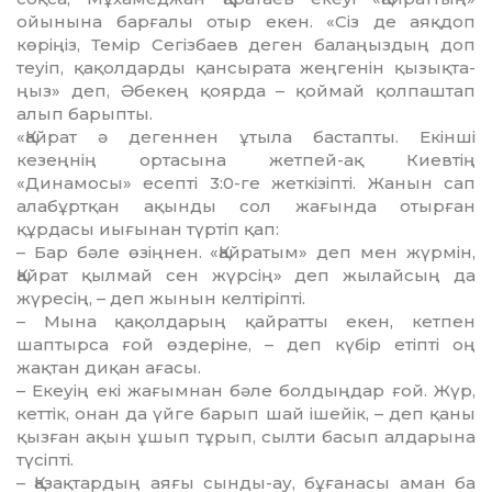
ойынына барғалы отыр екен. «Сіз де аяқдоп
көріңіз, Темір Сегіз­баев деген балаңыздың доп
теуіп, қа­қол­дарды қансырата жеңгенін қызықта­
ңыз» деп, Әбекең қоярда – қоймай қолпаштап
алып барыпты.
«Қайрат ә дегеннен ұтыла бастапты. Екінші
кезеңнің ортасына жетпей-ақ Киев­тің
«Динамосы» есепті 3:0-ге жет­кізіпті. Жанын сап
алабұртқан ақынды сол жағында отырған
құрдасы иығынан түртіп қап:
– Бар бәле өзіңнен. «Қайратым» деп мен жүрмін,
Қайрат қылмай сен жүрсің» деп жылайсың да
жүресің, – деп жынын келтіріпті.
– Мына қақолдарың қайратты екен, кетпен
шаптырса ғой өздеріне, – деп күбір етіпті оң
жақтан диқан ағасы.
– Екеуің екі жағымнан бәле болдыңдар ғой. Жүр,
кеттік, онан да үйге барып шай ішейік, – деп қаны
қызған ақын ұшып тұрып, сылти басып алдарына
түсіпті.
– Қазақтардың аяғы сынды-ау, бұға­насы аман ба