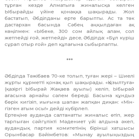
тұрған кезде Алматыға жи­на­лыс­қа келген
Ыбырайды үйіне қо­нақ­қа шақырады. Жол
бастатып, Әбділ­да­ны ерте барыпты. Ас та төк
дастархан ба­сында Сәбең аңқылдаған ақ
көңілмен: «Ыбеке, 300 сом айлық алам, сол
жетпейді ғой, жет­пейді» десе, Әбділда: «Бұл күріш
сұ­рап отыр ғой» деп құлағына сыбырлапты.
***
Әбділда Тәжібаев 70-ке толып, туған жері – Шиелі
жұрты құрметті қонақ қып шақырады. «Қызылтуға»
(қазіргі Ыбырай Жақаев ауылы) келіп, Ыбырай
ағасына арнайы сәлем береді. Басына құндыз
бөрік кигізіп, иығына шапан жапқан диқан: «Мін­
гізген атым осы!» дейді күбірлеп.
Ертеңіне ауданда салтанатты жиналыс өтіп, жер
тарпыған сәйгүлікті Мәдениет үйі алдына әкеп,
аудандық партия коми­те­тінің бірінші хатшысы
Орынбасар Бәйім­бетов: «Мынау ауылыңыздың