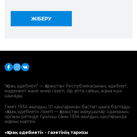
"Қазақ әдебиеті" — Қазақстан Республикасының әдебиет,
мәдениет және өнер газеті. Әр апта сайын, жұма күні
шығады.
Газет 1934 жылдың 10 қаңтарынан бастап шыға бастады.
«Қазақ әдебиеті» газеті — Қазақстан жазушылар одағының
органы ретінде тұңғыш саны 1934 жылдың қаңтарында
жарық көрген.
«Қазақ әдебиеті» - газетінің тарихы