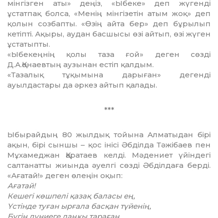
мінгізген аты» деңіз, «Ыбеке» деп жүгенді
ұстатпақ болса, «Менің мінгізетін атым жоқ» деп
қолын созбапты. «Өзің айта бер» деп бұры­лып
кетіпті. Ақыры, аудан басшысы өзі айтып, өзі жүген
ұстатыпты.
«Ыбекеңнің қолы таза ғой» деген сөзді
Д.А.Қонаевтың аузынан естіп қалдым.
«Тазалық тұқымына дарыған» дегенді
ауылдастары да әркез айтып қалады.
***
Ыбы­райдың 80 жылдық тойына Алма­ты­дан бірі
ақын, бірі сыншы – қос інісі Әб­ділда Тәжібаев пен
Мұхамеджан Қара­таев келді. Мәдениет үйіндегі
салтанатты жиында әуелгі сөзді Әбділдаға берді.
«Аға­тай!» деген өлеңін оқып:
Ағатай!
Кешегі көшпелі қазақ баласы ең,
Үстінде туған ырғала басқан түйенің,
Бүгін дүниеге даңқы тараған