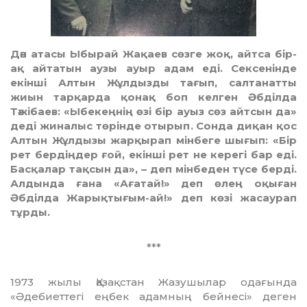
Дән атасы Ыбырай Жақаев сөзге жоқ, айтса бір-
ақ айтатын аузы ауыр адам еді. Сексенінде
екінші Алтын Жұлдызды тағып, салтанатты
жиын тарқарда қонақ боп келген Әбділда
Тәжібаев: «Ыбекеңнің өзі бір ауыз сөз айтсын да»
деді жиналыс төрінде отырып. Сонда диқан қос
Алтын Жұлдызы жарқырап мінбеге шығып: «Бір
рет бердіңдер ғой, екінші рет не керегі бар еді.
Басқалар тақсын да», – деп мінбеден түсе берді.
Алдында ғана «Ағатай!» деп өлең оқыған
Әбділда Жарықтығым-ай!» деп көзі жасаурап
тұрды.
***
1973 жылы Қазақстан Жазушылар ода­ғында
«Әдебиеттегі еңбек адамның бей­не­сі» деген