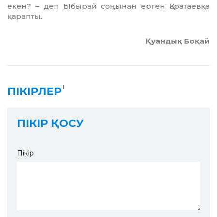
екен? – деп Ыбырай соңынан ерген Қаратаевқа
қарапты.
Қуандық Боқай
1
ПІКІРЛЕР
ПІКІР ҚОСУ
Пікір