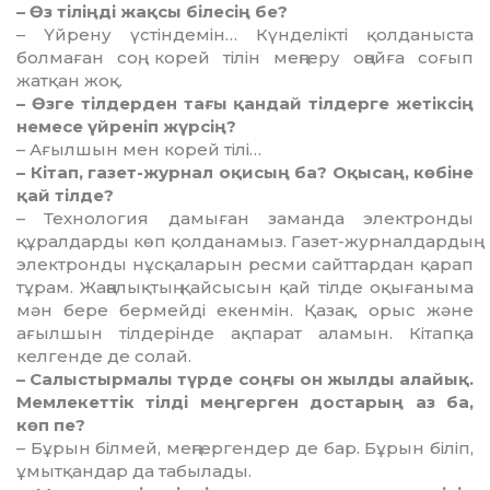
– Өз тіліңді жақсы білесің бе?
– Үйрену үстіндемін… Күнделікті қолданыста
болмаған соң, корей тілін меңгеру оңайға соғып
жатқан жоқ.
– Өзге тілдерден тағы қандай тілдерге жетіксің
немесе үйреніп жүрсің?
– Ағылшын мен корей тілі…
– Кітап, газет-журнал оқисың ба? Оқысаң, көбіне
қай тілде?
– Технология дамыған заманда электронды
құралдарды көп қолданамыз. Газет-журнал­дардың
электронды нұсқаларын ресми сайттардан қарап
тұрам. Жаңалықтың қайсысын қай тілде оқығаныма
мән бере бермейді екенмін. Қазақ, орыс және
ағылшын тілдерінде ақпарат аламын. Кітапқа
келгенде де солай.
– Салыстырмалы түрде соңғы он жылды алайық.
Мемлекеттік тілді меңгерген достарың аз ба,
көп пе?
– Бұрын білмей, меңгергендер де бар. Бұрын біліп,
ұмытқандар да табылады.