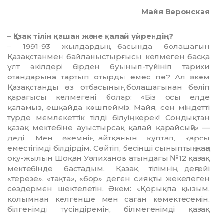
Майя Веронская
– Қазақ тілін қашан және қалай үйрендің?
– 1991-93 жылдардың басында болашағын
Қазақстанмен байланыстырғысы келмеген басқа
ұлт өкілдері бірден буынып-түйініп тарихи
отандарына тартып отырды емес пе? Ал әкем
Қазақстанды өз отбасының болашағынан бөліп
қарағысы келмегені болар: «Біз осы елде
қаламыз, ешқайда көшпейміз. Майя, сен міндетті
түрде мемлекеттік тілді білуің керек! Сондықтан
қазақ мектебіне ауыстырсақ қалай қарайсың?» —
деді. Мен әкемнің айтқанын құптап, қарсы
еместігімді білдірдім. Сөйтіп, бесінші сыныптың жаңа
оқу-жылын Шоқан Уәлиханов атындағы №12 қазақ
мектебінде бастадым. Қазақ тілімнің деңгейі
«терезе», «тақта», «бор» деген сияқты жекелеген
сөздермен шектелетін. Әкем: «Қорықпа қызым,
қолымнан келгенше мен саған көмектесемін,
білгенімді түсіндіремін, білмегенімді қазақ