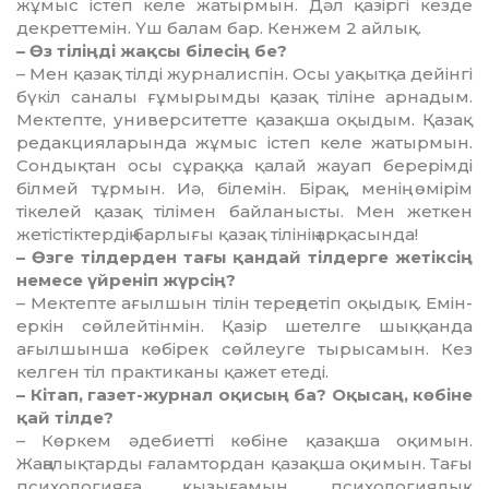
жұмыс істеп келе жатырмын. Дәл қазіргі кезде
декреттемін. Үш балам бар. Кенжем 2 айлық.
– Өз тіліңді жақсы білесің бе?
– Мен қазақ тілді журналиспін. Осы уақытқа дейінгі
бүкіл саналы ғұмырымды қазақ тіліне арнадым.
Мектепте, университетте қазақша оқыдым. Қазақ
редакцияларында жұмыс істеп келе жатырмын.
Сондықтан осы сұраққа қалай жауап берерімді
білмей тұрмын. Иә, білемін. Бірақ, менің өмірім
тікелей қазақ тілімен байланысты. Мен жеткен
жетістіктердің барлығы қазақ тілінің арқасында!
– Өзге тілдерден тағы қандай тілдерге жетіксің
немесе үйреніп жүрсің?
– Мектепте ағылшын тілін тереңдетіп оқыдық. Емін-
еркін сөйлейтінмін. Қазір шетелге шыққанда
ағылшынша көбірек сөйлеуге тырысамын. Кез
келген тіл практиканы қажет етеді.
– Кітап, газет-журнал оқисың ба? Оқысаң, көбіне
қай тілде?
– Көркем әдебиетті көбіне қазақша оқимын.
Жаңалықтарды ғаламтордан қазақша оқимын. Тағы
психологияға қызығамын, психологиялық