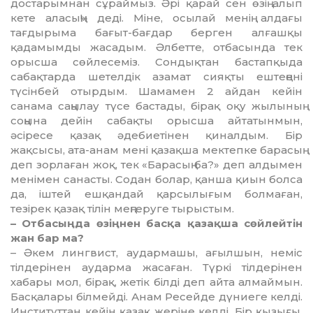
достарымнан сұраймыз. Әрі қарай сен өзің алып
кете аласың!» деді. Міне, осылай менің алдағы
тағдырыма бағыт-бағдар берген алғашқы
қадамымды жасадым. Әлбетте, отбасында тек
орысша сөйлесеміз. Сондықтан бастапқыда
сабақтарда шетелдік азамат сияқты ештеңені
түсінбей отырдым. Шамамен 2 айдан кейін
санама саңылау түсе бастады, бірақ оқу жылының
соңына дейін сабақты орысша айтатынмын,
әсіресе қазақ әдебиетінен қиналдым. Бір
жақсысы, ата-анам мені қазақша мектепке барасың
деп зорлаған жоқ, тек «Барасың ба?» деп алдымен
менімен санасты. Содан болар, қанша қиын болса
да, іштей ешқандай қарсылығым болмаған,
тезірек қазақ тілін меңгеруге тырыстым.
– Отбасыңда өзіңнен басқа қазақша сөйлейтін
жан бар ма?
– Әкем лингвист, аудармашы, ағылшын, неміс
тілдерінен аударма жасаған. Түркі тілдерінен
хабары мол, бірақ, жетік білді деп айта алмаймын.
Басқалары білмейді. Анам Ресейде дүниеге келді.
Институттан кейін қазақ жеріне келді. Бір қызығы,