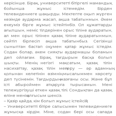
керісінше. Бірақ, университетті бітіргелі мамандық
бойынша жұмыс істемедім. Бірден
телевидениеге шақырды. Мектепте оқып жүрген
кезімде аударма жасап, ақша табатынмын. Әкем
екеуміз бірге жұмыс істейтінбіз. Ол құжаттарды
ағылшын, неміс тілдерінен орыс тіліне аударатын,
ал мен орыс тілінен қазақ тіліне аударатынмын,
сөйтіп бірлесіп ақша табатынбыз. Сегізінші
сыныптан бастап оқумен қатар жұмыс істедім.
Содан болар, әкем сияқты аудармашы боламын
деп ойлағам. Бірақ, тағдырым басқа болып
шықты. Менің негізгі мақсатым, қазақ тілін
насихаттау, қазақ тілін меңгеру — әр адамның
қолынан келетінін өзімнің мысалыммен көрсету
деп түсінемін. Тағдырдың жазғаны осы. Және бұл
істі абыроймен атқаруға тырысамын. Мені
тележүргізуші еткен қазақ тілі. Сондықтан да қазақ
еліне менің алғысым шексіз.
– Қазір қайда, кім болып жұмыс істейсің?
– Университетті бітіре салысымен телевидениеге
жұмысқа кірдім. Міне, содан бері осы салада