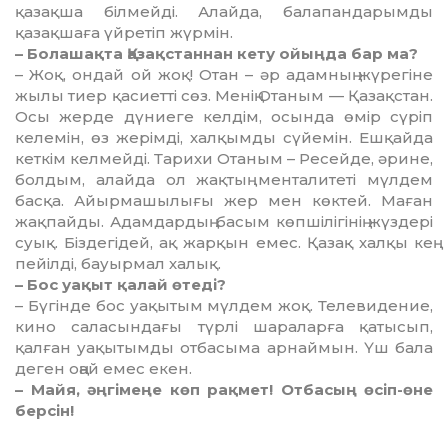
қазақша білмейді. Алайда, балапандарымды
қазақшаға үйретіп жүрмін.
– Болашақта Қазақстаннан кету ойыңда бар ма?
– Жоқ, ондай ой жоқ! Отан – әр адамның жүрегіне
жылы тиер қасиетті сөз. Менің Отаным — Қазақстан.
Осы жерде дүниеге келдім, осында өмір сүріп
келемін, өз жерімді, халқымды сүйемін. Ешқайда
кеткім келмейді. Тарихи Отаным – Ресейде, әрине,
болдым, алайда ол жақтың менталитеті мүлдем
басқа. Айырмашылығы жер мен көктей. Маған
жақпайды. Адамдардың басым көпшілігінің жүздері
суық. Біздегідей, ақ жарқын емес. Қазақ халқы кең
пейілді, бауырмал халық.
– Бос уақыт қалай өтеді?
– Бүгінде бос уақытым мүлдем жоқ. Телевидение,
кино саласындағы түрлі шараларға қатысып,
қалған уақытымды отбасыма арнаймын. Үш бала
деген оңай емес екен.
– Майя, әңгімеңе көп рақмет! Отбасың өсіп-өне
берсін!