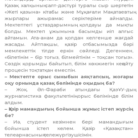
Қазақ халқының салт-дәстүрі туралы сыр шертетін
«Жеті қазына» кітабы және Мұқағали Мақатаевтың
жырлары ажырамас серіктеріме айналды.
Мектептегі ұстаздарымның қолдауы да мықты
болды. Мектеп ұжымына басымды иіп алғыс
айтамын. Ата-анам да қолдан келгенше жағдай
жасады. Айтпақшы, қазір отбасымызда бәрі
мемлекеттік тілде еркін сөйледі. Дегенмен,
«білетінім – бір тоғыз, білмейтінім – тоқсан тоғыз».
Сөздік қорымды байытып, білім көкжиегін кеңейту
процесін тоқтатқан емеспін.
– Мектепте орыс сыныбын аяқтапсың, жоғары
оқу орнында қазақ бөлімінде оқыдың ба?
– Жоқ. Әл-Фараби атындағы ҚазҰУ-дың
журналистика факультетінің орыс бөлімінде білім
алдым.
– Қазір мамандығың бойынша жұмыс істеп жүрсің
бе?
– Иә, студент кезімнен бері мамандығым
бойынша істеп келем. Қазір «Қазақстан»
телеарнасының тележүргізушісімін.