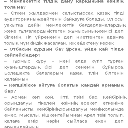
– Мемлекеттік тілдің даму қарқынына көңілің
тола ма?
– Өткен жылдармен салыстырсақ қазақ тілді
аудиторияның кеңейгенін байқауға болады. Ол осы
уақытқа дейін мемлекеттік бағдарламалардың,
жеке тұлғалардың істеген жұмысының жемісі деп
білемін. Тіл үйренемін деп ниеттенген адамға
толық мүмкіндік жасалған. Тек еңбектену керек.
– Отбасын құрдың ба? Құрсаң, үйде қай тілде
сөйлейсіңдер?
– Тұрмыс құру – мені алда күтіп тұрған
қуаныштардың бірі деп сенемін, бұйырса.
Болашақта балаларым қазақ тілін білгенін
қалаймын.
– Көпшілікке айтуға болатын қандай арманың
бар?
– Арман көп қой. Тіпті, тізімі бар. Кейбірінің
орындалуы тікелей өзімнің әрекет еткеніме
байланысты, кейбірінің орындалуы менің қолымда
емес. Мысалы, кішкентайымнан Арал теңізі толып,
қалаға өмір нәрін сыйласа екен деп
армандаймын.