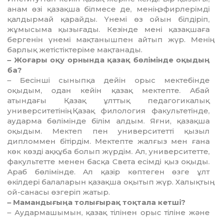
анам өзі қазақша білмесе де, менің эфирлерімді
қалдырмай қарайды. Үнемі өз ойын білдіріп,
жұмысыма қызығады. Кезінде мені қазақшаға
бергенін үнемі мақтанышпен айтып жүр. Менің
барлық жетістіктеріме мақтанады.
– Жоғары оқу орнында қазақ бөлімінде оқыдың
ба?
– Бесінші сыныпқа дейін орыс мектебінде
оқыдым, одан кейін қазақ мектепте. Абай
атындағы Қазақ ұлттық педагогикалық
университетінің Қазақ филология факультетінде,
аударма бөлімінде білім алдым. Яғни, қазақша
оқыдым. Мектеп пен университетті қызыл
дипломмен бітірдім. Мектепте жалғыз мен ғана
көк көзді аққұба болып жүрдім. Ал, университетте,
факультетте менен басқа Света есімді қыз оқыды.
Араб бөлімінде. Ал қазір көптеген өзге ұлт
өкілдері балаларын қазақша оқытып жүр. Халықтың
ой-санасы өзгеріп жатыр.
– Мамандығыңа толығырақ тоқтала кетші?
– Аудармашымын, қазақ тілінен орыс тіліне және