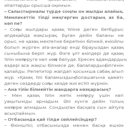
кітаптарды орысша оқимын.
– Салыстырмалы түрде соңғы он жылды алайық.
Мемлекеттік тілді меңгерген достарың аз ба,
көп пе?
– Соңғы жылдары қазақ тіліне деген бетбұрыс
әлдеқайда жақсырақ. Бұған дейін баланы не
орыс, не қазақ мектепке беретінін білмей, екіойлы
болып жүрген ата-аналар енді бірауыздан қазақ
сыныбына беріп жүр. Өзге ұлт өкілдері де қазақ
тілін меңгеруге көп көңіл бөлуде. Ересек адамдардың
өздері аса жақсы білмесе де, балалардың білгенін
қалайды. Репетитор жалдап қосымша сабақ алып
жүр. «Қазақ тілі баламыздың болашағына қажет»
деген сөздерді соңғы кезде жиі естіп жүрмін.
– Ана тілін білмейтін жандарға көзқарасың?
– Мен қазақ тілін жетік меңгеру үшін көп
уақытымды арнадым. Әлі күнге дейін толық
меңгере алмадым. Сондықтан басқаға сын айтуға
асықпаймын.
– Отбасында қай тілде сөйлейсіңдер?
– Өкініштісі, отбасымызда менен басқа ешкім