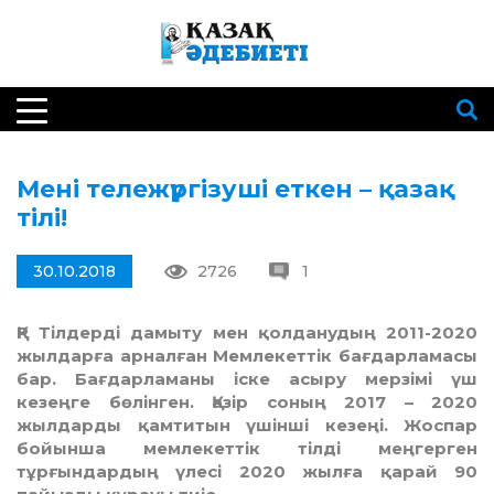
Мені тележүргізуші еткен – қазақ
тілі!
30.10.2018
2726
1
ҚР Тілдерді дамыту мен қолданудың 2011-2020
жылдарға арналған Мемлекеттік бағдарламасы
бар. Бағдарламаны іске асыру мерзімі үш
кезеңге бөлінген. Қазір соның 2017 – 2020
жылдарды қамтитын үшінші кезеңі. Жоспар
бойынша мемлекеттік тілді меңгерген
тұрғындардың үлесі 2020 жылға қарай 90