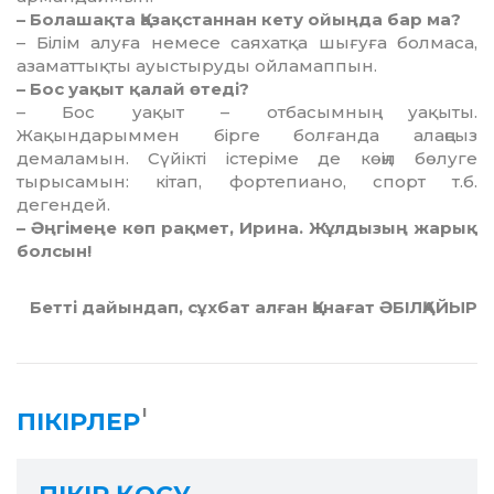
– Болашақта Қазақстаннан кету ойыңда бар ма?
– Білім алуға немесе саяхатқа шығуға болмаса,
азаматтықты ауыстыруды ойламаппын.
– Бос уақыт қалай өтеді?
– Бос уақыт – отбасымның уақыты.
Жақындарыммен бірге болғанда алаңсыз
демаламын. Сүйікті істеріме де көңіл бөлуге
тырысамын: кітап, фортепиано, спорт т.б.
дегендей.
– Әңгімеңе көп рақмет, Ирина. Жұлдызың жарық
болсын!
Бетті дайындап, сұхбат алған Қанағат ӘБІЛҚАЙЫР
1
ПІКІРЛЕР