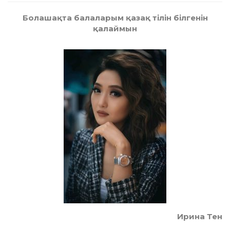
Болашақта балаларым қазақ тілін білгенін
қалаймын
Ирина Тен