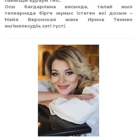
пайызды құрауы тиіс.
Осы бағдарлама аясында, талай жыл
телеарнада бірге жұмыс істеген екі досым –
Майя Веронская және Ирина Тенмен
әңгімелесудің сәті түсті.