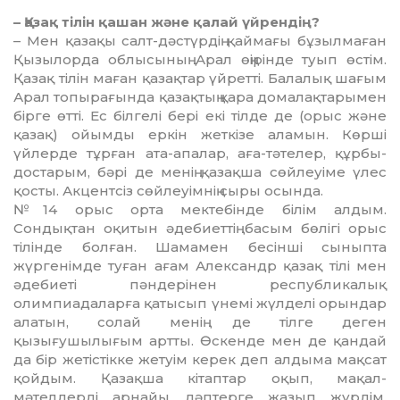
– Қазақ тілін қашан және қалай үйрендің?
– Мен қазақы салт-дәстүрдің қаймағы бұзылмаған
Қызылорда облысының Арал өңірінде туып өстім.
Қазақ тілін маған қазақтар үйретті. Балалық шағым
Арал топырағында қазақтың қара домалақтарымен
бірге өтті. Ес білгелі бері екі тілде де (орыс және
қазақ) ойымды еркін жеткізе аламын. Көрші
үйлерде тұрған ата-апалар, аға-тәтелер, құрбы-
достарым, бәрі де менің қазақша сөйлеуіме үлес
қосты. Акцентсіз сөйлеуімнің сыры осында.
№14 орыс орта мектебінде білім алдым.
Сондықтан оқитын әдебиеттің басым бөлігі орыс
тілінде болған. Шамамен бесінші сыныпта
жүргенімде туған ағам Александр қазақ тілі мен
әдебиеті пәндерінен республикалық
олимпиадаларға қатысып үнемі жүлделі орындар
алатын, солай менің де тілге деген
қызығушылығым артты. Өскенде мен де қандай
да бір жетістікке жетуім керек деп алдыма мақсат
қойдым. Қазақша кітаптар оқып, мақал-
мәтелдерді арнайы дәптерге жазып жүрдім.