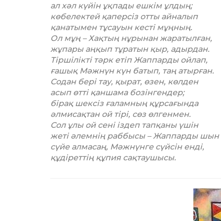
ал хәл күйін ұқпады ешкім ұлдың;
көбелектей қаперсіз отты айналып
қанатымен тұсауын кесті мұңның.
Ол мұң – Хақтың нұрынан жаратылған,
жұпары аңқып тұратын қыр, адырдан.
Тіршілікті тәрк етіп Жаппарды ойлап,
ғашық Мәжнүн күн батып, таң атырған.
Содан бері тау, қырат, өзен, көлден
асып өтті қаншама бозінгендер;
бірақ шексіз ғаламның құрсағында
әлмисақтан ой тірі, сөз өлгенмен.
Сол ұлы ой сені іздеп тапқаны үшін
жеті әлемнің раббысы – Жаппарды шын
сүйе алмасаң, Мәжнүнге сүйсін енді,
құдіреттің құпия сақтаушысы.