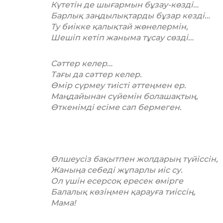
Күтетін де шығармын бұзау-көзді…
Барлық заңдылықтарды бұзар кезді…
Ту биікке қалықтай жөнелермін,
Шешіп кетіп жаныма тұсау сөзді…
Сәттер келер…
Тағы да сәттер келер.
Өмір сүрмеу тиісті әттеңмен ер.
Маңдайынан сүйемін болашақтың,
Өткенімді есіме сап бермеген.
Өлшеусіз бақытпен жолдарың түйіссін,
Жаныңа себеді жұпарлы иіс су.
Ол үшін есерсоқ ересек өмірге
Балалық көзіңмен қарауға тиіссің,
Мама!