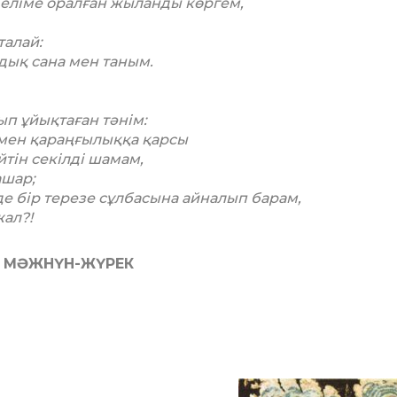
 беліме оралған жыланды көргем,
талай:
дық сана мен таным.
п ұйықтаған тәнім:
ммен қараңғылыққа қарсы
йтін секілді шамам,
ашар;
де бір терезе сұлбасына айналып барам,
жал?!
МӘЖНҮН-ЖҮРЕК