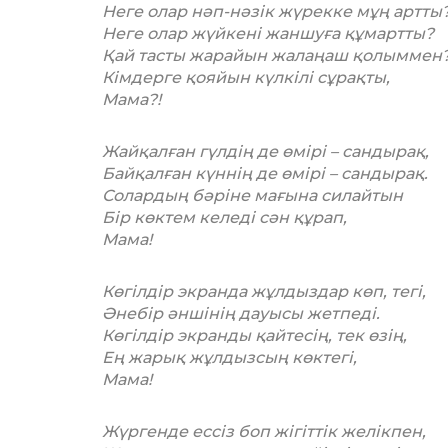
Неге олар нәп-нәзік жүрекке мұң артты
Неге олар жүйкені жаншуға құмартты?
Қай тасты жарайын жалаңаш қолыммен
Кімдерге қояйын күлкілі сұрақты,
Мама?!
Жайқалған гүлдің де өмірі – сандырақ,
Байқалған күннің де өмірі – сандырақ.
Солардың бәріне мағына силайтын
Бір көктем келеді сән құрап,
Мама!
Көгілдір экранда жұлдыздар көп, тегі,
Әнебір әншінің дауысы жетпеді.
Көгілдір экранды қайтесің, тек өзің,
Ең жарық жұлдызсың көктегі,
Мама!
Жүргенде ессіз боп жігіттік желікпен,