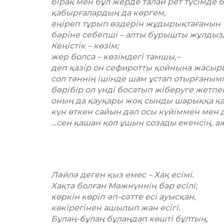
бірақ мен бұл жерде талай рет түсімде
қабырғалардың да көргем,
еңіреп тұрып өздерін жұдырықтағанын 
бәріне себепші – алты бұрышты жұлдыз
Кеңістік – көзім;
жер болса – көзімдегі тамшы,–
деп қазір он сефиротты қойнына жасыры
сол тәннің ішінде шам ұстап отырғаны
бәрібір ол үнді босатып жіберуге жетпе
оның да қауқары жоқ сынды шарыққа қ
күн өткен сайын дәл осы күйіммен мен 
…сен қашан қол ұшын созады екенсің, а
Ләйлә деген қыз емес – Хақ есімі.
Хақта болған Мәжнүннің бар есілі;
көркін көріп әп-сәтте есі ауысқан,
көкірегінен ашылып жан есігі.
Бұлаң-бұлаң бұлаңдап көшті бұлтың,