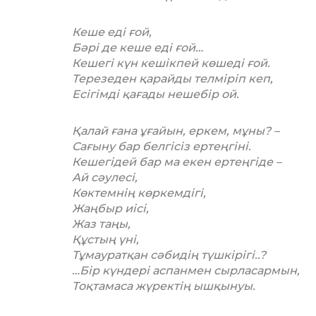
Кеше еді ғой,
Бәрі де кеше еді ғой…
Кешегі күн кешікпей көшеді ғой.
Терезеден қарайды телміріп кеп,
Есігімді қағады нешебір ой.
Қалай ғана ұғайын, еркем, мұны? –
Сағыну бар белгісіз ертеңгіні.
Кешегідей бар ма екен ертеңгіде –
Ай сәулесі,
Көктемнің көркемдігі,
Жаңбыр иісі,
Жаз таңы,
Құстың үні,
Тұмауратқан сәбидің түшкірігі..?
…Бір күндері аспанмен сырласармын,
Тоқтамаса жүректің ышқынуы.