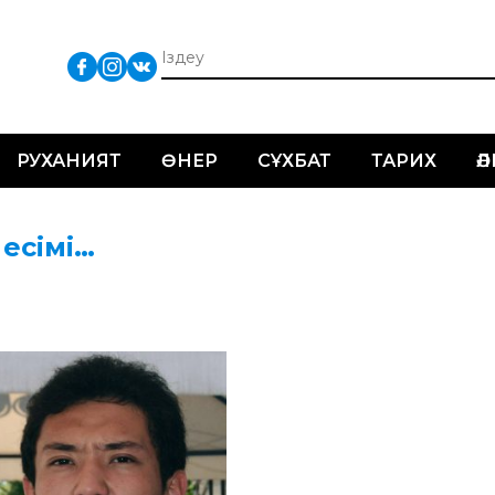
РУХАНИЯТ
ӨНЕР
СҰХБАТ
ТАРИХ
Ә
 есімі…