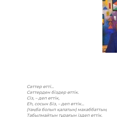
Сәттер өтті…
Сәттерден біздер өттік.
Сіз, – деп өттік,
Еһ, сосын Біз, – деп өттік…
(таңба болып қалатын) махаббаттың
Табылмайтын тұрағын іздеп өттік.