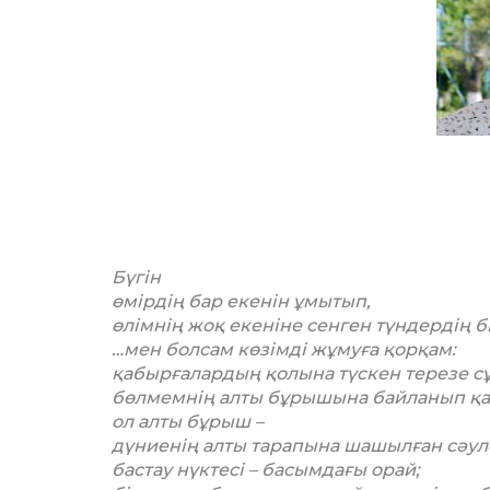
Бүгін
өмірдің бар екенін ұмытып,
өлімнің жоқ екеніне сенген түндердің б
…мен болсам көзімді жұмуға қорқам:
қабырғалардың қолына түскен терезе с
бөлмемнің алты бұрышына байланып қа
ол алты бұрыш –
дүниенің алты тарапына шашылған сәул
бастау нүктесі – басымдағы орай;