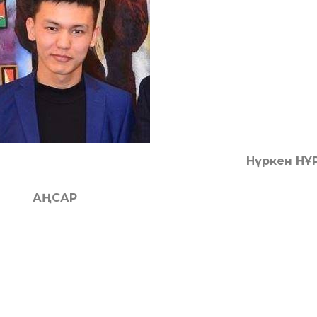
Нүркен НҰ
АҢСАР