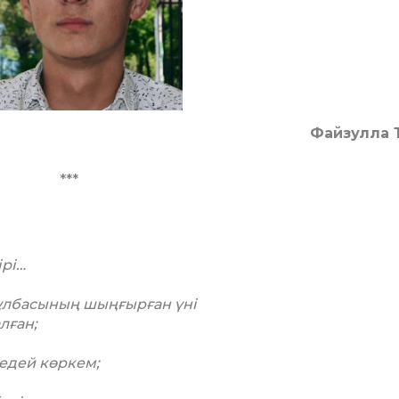
Файзулла 
***
ірі…
ұлбасының шыңғырған үні
лған;
едей көркем;