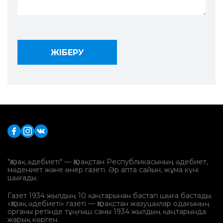
"Қазақ әдебиеті" — Қазақстан Республикасының әдебиет,
мәдениет және өнер газеті. Әр апта сайын, жұма күні
шығады.
Газет 1934 жылдың 10 қаңтарынан бастап шыға бастады.
«Қазақ әдебиеті» газеті — Қазақстан жазушылар одағының
органы ретінде тұңғыш саны 1934 жылдың қаңтарында
жарық көрген.