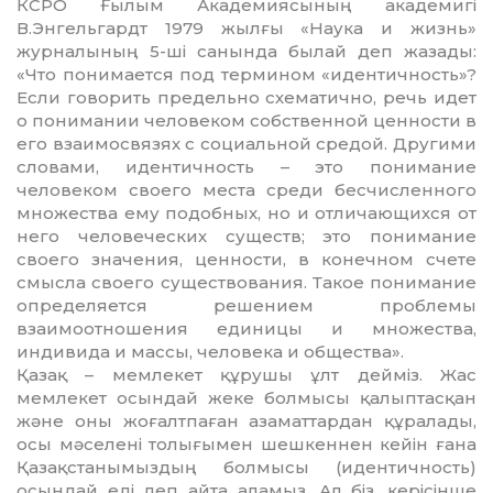
КСРО Ғылым Академиясының академигі
В.Энгельгардт 1979 жылғы «Наука и жизнь»
журналының 5-ші санында былай деп жазады:
«Что понимается под термином «идентичность»?
Если говорить предельно схематично, речь идет
о понимании человеком собствен­ной ценности в
его взаимосвязях с социальной средой. Другими
словами, идентичность – это понимание
человеком своего места среди бесчисленного
мно­жества ему подобных, но и от­личаю­щихся от
него чело­вечес­ких существ; это понимание
своего значения, ценности, в конечном счете
смысла своего существо­вания. Такое понимание
опред­еляе­тся решением проблемы
взаимоотношения единицы и мно­жества,
индивида и массы, челове­ка и общества».
Қазақ – мемлекет құрушы ұлт дейміз. Жас
мемлекет осындай жеке болмысы қалыптасқан
және оны жоғалтпаған азаматтардан құралады,
осы мәселені толығы­мен шешкеннен кейін ғана
Қа­зақс­танымыздың болмысы (иден­тич­ность)
осындай еді деп айта аламыз. Ал біз, керісінше