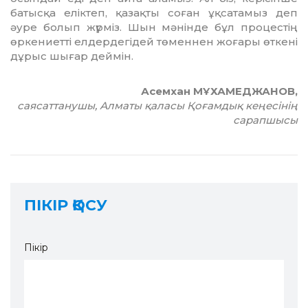
батысқа еліктеп, қазақты соған ұқсатамыз деп
әуре болып жүрміз. Шын мә­нінде бұл процестің
өркениетті елдердегідей төменнен жоғары өткені
дұрыс шығар деймін.
Асемхан МҰХАМЕДЖАНОВ,
саясаттанушы, Алматы қаласы Қоғамдық кеңесінің
сарапшысы
ПІКІР ҚОСУ
Пікір