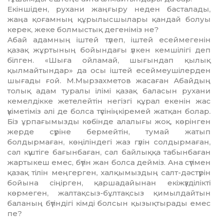
Екіншіден, рухани жаңғыру не­ден басталады,
жаңа қоғамның құ­рылысшылары қандай болуы
керек, жеке болмыстық дегеніміз не?
Абай адамның іштей түлеп, іштей есеймегенін
қазақ жұрты­ның бойындағы үлкен кемшілігі деп
білген. «Шыға ойламай, шығындап қылық
қылмайтындар» да осы іштей есеймеушілерден
шығады ғой. М.Мырзахметов жа­саған Абайдың
толық адам туралы ілімі қазақ баласын рухани
кемел­дікке жетелейтін негізгі құрал еке­нін жас
үкіметіміз әлі де болса түсініңкіремей жатқан болар.
Біз ұрпағымызды көбінде алалығы жоқ, көрінген
жерде сүріне бер­мей­тін, тумай жатып
болдырмаған, көңіліндегі жаз гүлін солдырмаған,
сәл күштіге бағынбаған, сәл бай­лық­қа табынбаған
жартыкеш ем­ес, бүтін жан болса дейміз. Ана сүті­мен
қазақ тілін меңгерген, хал­қымыздың салт-дәстүрін
бойы­на сіңірген, қаршадайынан екі­жүзділікті
көрмеген, жал­тақ­сыз-бұлтақсыз қимылдайтын
баланың бүтіндігі кімді болсын қызықтырады емес
пе?