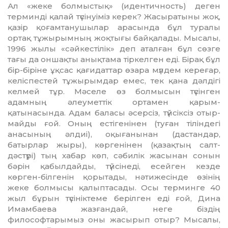
Ал «жеке болмыстық» (иден­тич­ность) деген
терминді қалай түсінуіміз керек? Жасыратыны жоқ,
қазір қоғамтанушылар ара­сын­да бұл туралы
ортақ тұжырым­ның жоқтығы байқалады. Мыса­лы,
1996 жылы «сәйкестілік» деп аталған бұл сөзге
тағы да оншақты анықтама тіркелген еді. Бірақ бұл
бір-біріне ұқсас қағидаттар өзара мүлдем кереғар,
келіспестей тұ­жы­рымдар емес, тек қана дәлдігі
келмей тұр. Мәселе өз болмысын түсінген
адамның әлеуметтік орта­мен қарым-
қатынасында. Адам ба­ласы әсерсіз, түйсіксіз отыр­
май­ды ғой. Оның естігенінен (туған тіліндегі
анасының әлдиі), оқыға­ны­нан (дастандар,
батырлар жы­ры), көргенінен (қазақтың салт-
дәстүрі) тың хабар көп, сәбилік жасынан сонын
бәрін қабыл­дай­ды, түйсінеді, есейген кезде
көрген-білгенін қорытады, нәти­же­­сінде өзінің
жеке болмысы қа­лыптасады. Осы терминге 40
жыл бұрын түсініктеме берілген еді ғой, Дина
Имамбаева жазғандай, неге біздің
философтарымыз оны жасырып отыр? Мысалы,