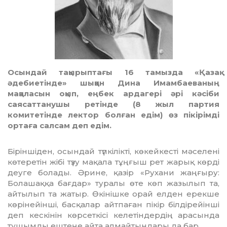
Осындай тақырыптағы 16 тамызда «Қазақ
әдебиетінде» шыққан Дина Имамбаеваның
мақаласын оқып, еңбек ардагері әрі кәсіби
саясаттанушы ретінде (8 жыл партия
комитетінде лектор болған едім) өз пікірімді
ортаға салсам деп едім.
Біріншіден, осындай түпкілік­ті, көкейкесті мәселені
көтеретін жібі түзу мақала тұңғыш рет жарық көрді
деуге болады. Әрине, қазір «Рухани жаңғыру:
Болашаққа бағдар» туралы өте көп жазылып та,
айтылып та жатыр. Өкінішке орай елден ерекше
көрінейінші, бас­қалар айтпаған пікір білді­ре­йін­­ші
деп кескінін көрсеткісі ке­ле­тіндердің арасында
тұшымды ештеңе айта алмайтындары да бар.