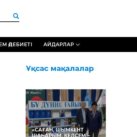
ЛЕМ ӘДЕБИЕТІ
АЙДАРЛАР
Ұқсас мақалалар
«САҒАН, ШЫМКЕНТ
ШАҺАРЫМ, КЕЛСЕМ –