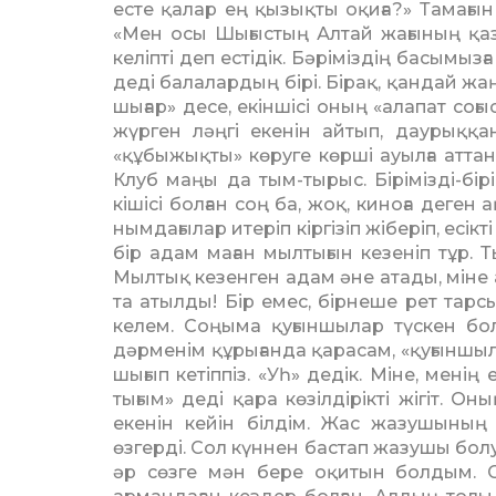
есте қалар ең қызықты оқиға?» Тама­ғын 
«Мен осы Шығыстың Алтай жағының қаз
келіпті деп естідік. Бәріміздің басымыз
деді балалардың бірі. Бірақ, қандай жа
шығар» десе, екіншісі оның «алапат соғыс
жүрген ләңгі екенін ай­тып, даурыққ
«құбыжықты» көруге көрші ауыл­ға аттанд
Клуб маңы да тым-тырыс. Бірімізді-бірі
кішісі бол­ған соң ба, жоқ, киноға деге
ным­дағылар ите­ріп кіргізіп жіберіп, ес
бір адам маған мылты­ғын кезеніп тұр. 
Мылтық ке­зен­­ген адам әне ата­ды, мін
та атылды! Бір емес, бірнеше рет тар­сы
келем. Соңыма қуғыншылар түскен бол
дәрменім құры­ғанда қарасам, «қуғын­шы­
шы­ғып кетіппіз. «Уһ» дедік. Міне, мені
тығым» деді қара көзілдірікті жігіт. 
екенін кейін білдім. Жас жазу­шының
өзгерді. Сол күннен бастап жазушы бол
әр сөзге мән бере оқитын бол­дым. 