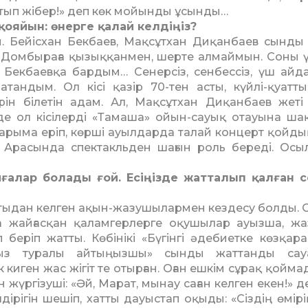
ртып жібер!» деп көк мойынды ұсынды…
 қояйын: өнерге қалай келдіңіз?
ы. Бейісхан Бекбаев, Мақсұтхан Диқанбаев сынды 
н. Дом­быраға қызыққанмен, шерте алмаймын. Соны 
н Бек­баевқа бардым… Сенерсіз, сенбессіз, үш айд
андым. Ол кісі қазір 70-тен асты, күйлі-қуатты
н білетін адам. Ал, Мақсұтхан Диқанбаев жеті 
де ол кі­сі­лерді «Тамаша» ойын-сауық отауына ша
ларыма еріп, көрші ауылдарда талай концерт қойды
Арасында спектакльден ша­ғын роль береді. Осы
иғалар болады ғой. Есіңізде жат­талып қалған 
атыдан келген ақын-жазушылармен кездесу болды. С
а жайғасқан қаламгер­лерге оқушылар ауызша, ж
беріп жатты. Көбінікі «Бүгінгі әдебиетке көзқар
ыңыз туралы айтыңызшы» сынды жаттан­ды сау
киген жас жігіт те отырған. Оған ешкім сұрақ қой­ма
жүргізуші: «Әй, Марат, мынау саған келген екен!» де
лдірігін шешіп, хатты дауыстап оқыды: «Сіздің өмірі