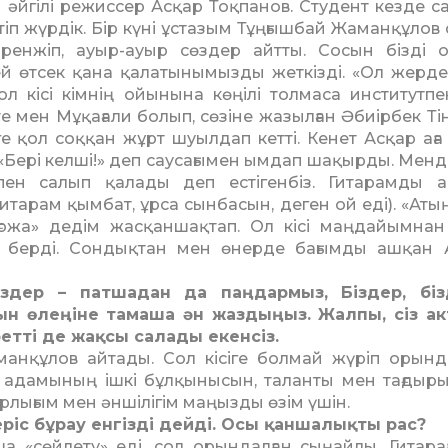
йгілі режиссер Асқар Тоқпанов. Студент кезде са­
п жүрдік. Бір күні ұс­та­зым Тұңғышбай Жаманқұлов 
ренжіп, ауыр-ауыр сөздер айтты. Сосын бізді 
ей өтсек қана қалатынымызды жеткізді. «Ол жерде 
ол кісі кімнің ойынына көңілі толмаса институтп
те мен Мұқағали болып, сөзіне жазылған Әбиірбек Ті
е қол соққан жұрт шуылдап кетті. Кенет Асқар аға 
і «Бері келші!» деп саусағымен ымдап шақырды. Менд
қпен салып қалады деп естігенбіз. Гитарамды 
итарам қымбат, ұрса сын­басын, деген ой еді). «Атың
ғожа» дедім жасқаншақ­тап. Ол кісі маңдайымнан 
 берді. Сондықтан мен өнерде бағымды ашқан А
іздер – патшадан да паңдармыз, Біздер, біз
ын өлеңіне тамаша ән жаздыңыз. Жалпы, сіз ак
ретті де жақсы салады екенсіз.
аманқұлов айтады. Сол кісіге болмай жүріп орынд
р адамының ішкі бұлқынысын, та­лан­ты мен тағдыр
тор­лығым мен әншілігім маңызды өзім үшін.
ріс бұрау енгізді дейді. Осы қан­ша­лықты рас?
«сөйлету» еді, сол орын­дал­ған сыңайлы. Гитарағ