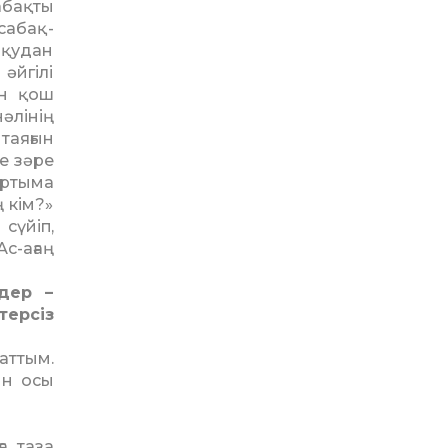
бақ­ты
сабақ­
оқудан
әйгілі
ен қош
нәлінің
таяғын
е зәре
артыма
 кім?»
сүйіп,
с-ағаң
дер –
терсіз
аттым.
ын осы
а таза