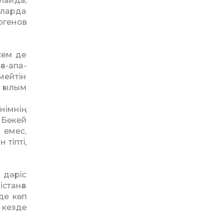
лайда,
оларда
ргенов
лсем де
ға-апа­
мейтін
 ғылым
німнің
 Бөкей
 емес,
 тіпті,
 дәріс
станға
де көп
 кезде