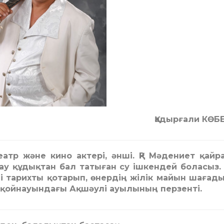
Қадырғали КӨБ
атр және кино актері, әнші. ҚР Мәдениет қайра
у құдықтан бал татыған су ішкендей боласыз. 
і тарихты қотарып, өнердің жілік майын шағады
 қойнауындағы Ақшәулі ауылының перзенті.