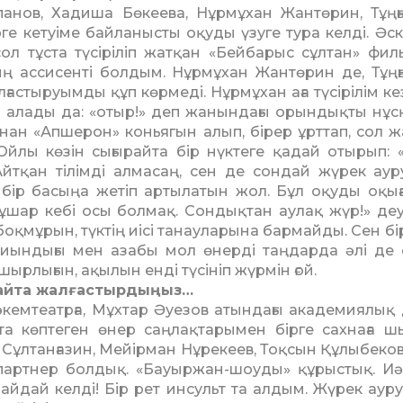
қпанов, Хадиша Бөкеева, Нұрмұхан Жантөрин, Тұң
е кетуіме байланысты оқуды үзуге тура келді. Әс
ол тұста түсіріліп жатқан «Бейбарыс сұлтан» фил
дың ассисенті болдым. Нұрмұхан Жантөрин де, Тұң
астыруымды құп көрмеді. Нұрмұхан аға түсірілім кез
рып алады да: «отыр!» деп жанындағы орындықты нұс
нан «Апшерон» коньягын алып, бірер ұрттап, сол ж
 Ойлы көзін сығырайта бір нүк­теге қадай отырып: 
 Айтқан тілімді алмасаң, сен де сондай жүрек ау
ір басыңа жетіп ар­тыла­тын жол. Бұл оқуды оқығ
құшар кебі осы болмақ. Сондықтан аулақ жүр!» деу
 боқмұрын, түктің иісі танауларына бармайды. Сен б
Қиын­дығы мен азабы мол өнерді таңдарда әлі де 
ырлығын, ақылын енді түсініп жүрмін ғой.
қайта жалғастырдыңыз…
і әкемтеатрға, Мұхтар Әуе­зов атындағы академиялық
та көптеген өнер саңлақтарымен бірге сахнаға ш
Сұл­танғазин, Мейірман Нұрекеев, Тоқсын Құлыбеков,
парт­нер болдық. «Бауыржан-шоуды» құрыстық. Иә
дай келді! Бір рет инсульт та алдым. Жүрек ауру,