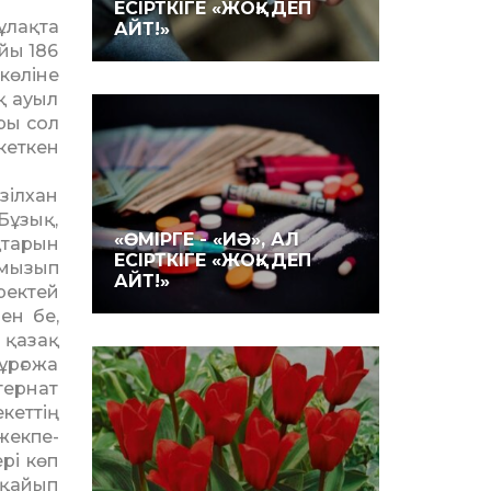
ЕСІРТКІГЕ «ЖОҚ» ДЕП
ұлақта
АЙТ!»
йы 186
көліне
қ ауыл
ары сол
кеткен
зілхан
ұзық,
«ӨМІРГЕ - «ИӘ», АЛ
ақтарын
ЕСІРТКІГЕ «ЖОҚ» ДЕП
амызып
АЙТ!»
ек­тей
ен бе,
 қазақ
ұрғожа
ер­нат
кеттің
жекпе-
рі көп
рқайып