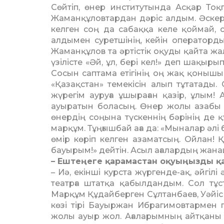
Сөйтіп, өнер институтында Ас­қар То
Жаманқұловтардан дәріс алдым. Әскерг
келген соң да сабаққа келе қоймай, с
алдымен сурет­шінің, кейін оператор
Жаманқұлов та әртістік оқуды қайта жалғ
үзілісте «Әй, ұл, бері кел!» деп шақы
Сосын саптама етігінің оң жақ қонышы
«Қазақстан» темекісін алып тұтата­ды.
жүрегім ауруға ұшыраған қазір, ұлым!
ауыратын боласың. Өнер жолы азабы б
өнердің соңына түскеннің бәрінің де 
марқұм. Тұңғышбай аға да: «Мыналар әлі
өмір көріп келген азаматсың. Ойлан! 
бауырым!» дейтін. Асыл ағалардың жанаш
– Ештеңеге қарамастан оқуыңыз­ды 
– Иә, екінші курста жүргенде-ақ, әйгіл
театрға штатқа қабылдандым. Сол тұс
Марқұм Құдайберген Сұлтанбаев, Уәйіс 
көзі тірі Бауыржан Ибрагимовтармен 
жолы ауыр жол. Ағаларымның айтқаны ай