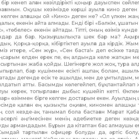
бір кенеп алған көзілдірікті қоңыр дауыспен сөйлеп
ағымын. Оқушы кезімізде көрші ауылға кино деген
ға келген алғашқы ой «Кино» деген не? «Ол үлкен жа
ңалық екенін айта алмады. Енді бірі «Бәлкім, ұшатын
», «төбелес» екенін айтады. Тіпті, оның өзіміз күн­д
андар да бар. Қы­зығушылықта шек бар ма? Ақыр
ық. Қорқа-қорқа, кібір­тіктеп ауылға да кірдік. Жы
міз итере, «Сен жүр», «Сен баста!» деп есікке тая­д
н аңса­рым елден ерек пе, ең алдында келе жатқан м
ікті сыртынан жаба қойды. Шегінерге жол жоқ, ту­ра 
Тыпырлап, бар күшім­мен есікті ашпақ болам, ашыл­м
е атады де­генде есік те ашыл­ды, мен де ұм­тылдым,
­лда­тып атты. Басымды көле­гей­леп, бұқпан­тайлап 
уы керек, топырлаған дыбыс күшейіп кетті. Өкпем
лар» өзіммен бірге кел­ген достарым екен. Ауыл­дың
ң есімде қал­ған ең қызық­ты оқиғам, киномен алашқы
Оның сол кезде-ақ танымал бола бастаған Марат Қаб
 әсерлі әңгімесінен менің әдебиетке деген көзқ
уды армандадым. Бұрын да кітаптан бас алмаушы ем
Сымдай тартылған офицер болуды да, әртіс бол