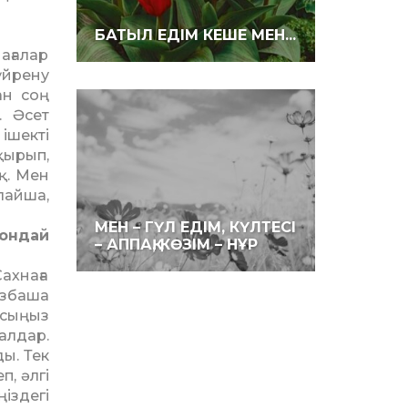
БАТЫЛ ЕДІМ КЕШЕ МЕН...
ағалар
үйрену
ан соң
. Әсет
ішекті
қырып,
қ. Мен
лайша,
МЕН – ГҮЛ ЕДІМ, КҮЛТЕСІ
сондай
– АППАҚ, КӨЗІМ – НҰР
ахнаға
азбаша
асыңыз
алдар.
ды. Тек
п, әлгі
ңіздегі