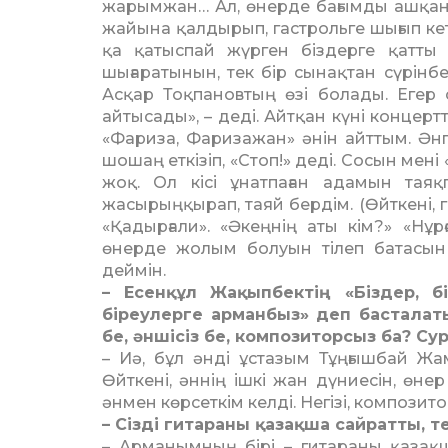
жарымжан… Ал, өнерде бағымды ашқан ә
жайына қалдырып, гастрольге шығып кеті
қа қатыспай жүрген біздерге қатты 
шығаратынын, тек бір сынақтан сүрінб
Асқар Тоқпановтың өзі болады. Егер 
айтысады», – деді. Айтқан күні кон­церт
«Фа­риза, Фаризажан» әнін айттым. Әнг
шошаң еткізіп, «Стоп!» деді. Сосын мен
жоқ. Ол кісі ұнатпаған адамын тая
жасырыңқырап, таяй бердім. (Өйткені, г
«Қадырғали». «Әкеңнің аты кім?» «Нұр
өнерде жолым болуын тілеп батасын
деймін.
– Есенқұл Жақыпбектің «Біздер, б
біреулерге арманбыз» деп басталат
бе, әнші­сіз бе, композиторсыз ба? Су
– Иә, бұл әнді ұстазым Тұңғыш­бай Ж
Өйткені, әннің ішкі жан дүниесін, өне
әнмен көр­сет­кім келді. Негізі, компози­
– Сізді гитараны қазақша сайратты, те
– Арманымның бірі – гитараны қазақша 