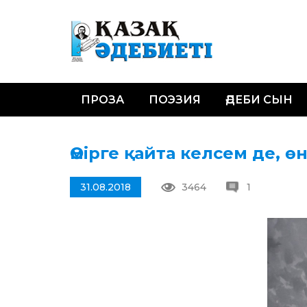
ПРОЗА
ПОЭЗИЯ
ӘДЕБИ СЫН
Өмірге қайта келсем де, 
31.08.2018
3464
1