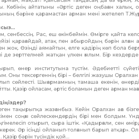
 арман, мақсат! Қайсысын таңдасаң да өз еркің. А
. Көбінің айтатыны «Әртіс деген оңбаған ха­лық, 
сының бәріне қарамас­тан арман мені жетелеп Т.Жү
ысыз…
м, сенбессің. Рас, еш өкін­бей­мін. Өмірге қайта ке
мүйізі қарағайдай, атақ пен абы­ройдың бәрін алған а
 жоқ. Өзіңді аямайтын, елге қадірің көп бола бер
де зерттел­мей жатқан үлкен ғылым. Бір кез­дер­де
ып, өнер институтына түстім. Әдебиетті сүйеті
. Оны тексергеннің бірі – белгілі жазушы Оралхан
алып сөйлесті. Шығармамның тамаша екенін, өнерді
ы. Қазір ойла­сам, әртіс боламын деген арман ма­ған
діңіздер?
ен тақырыпқа жазғанбыз. Кейін Оралхан аға бізге
імен соңғы сөйлескендердің бірі мен болдым. Үнді
гімелесіп отырып, сыра іштік. «Қадырғали, сен өмір
ерек. Әр ісіңді ойланып-толғанып барып атқар». Ол
Қазір бәрін түсіндік қой…