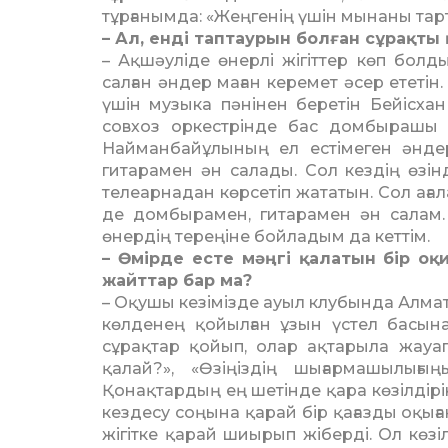
тұрғанымда: «Жеңгенің үшін мынаны та
– Ал, енді таптаурын болған сұ­рақты
– Ақшәуліде өнерлі жігіттер көп болд
салған әндер маған керемет әсер ететі
үшін му­зыка пәнінен беретін Бейісха
совхоз оркестрінде бас домбырашы ат
Найманбайұлының ел естімеген әндері
гитарамен ән салады. Сол кездің өзін
телеарнадан көрсетіп жататын. Сол аға
де домбырамен, гитарамен ән салам. 
өнердің тереңіне бойладым да кеттім.
– Өмірде есте мәңгі қалатын бір оқ
жайттар бар ма?
– Оқушы кезімізде ауыл клу­бын­да Алм
көлденең қойылған ұзын үстел басын
сұрақтар қойып, олар ақтарыла жауап 
қалай?», «Өзіңіздің шығармашылығ
Қонақтардың ең ше­тінде қара көзілдірік 
кездесу соңына қарай бір қағазды оқыған 
жігітке қарай шиырып жі­бер­ді. Ол көзі