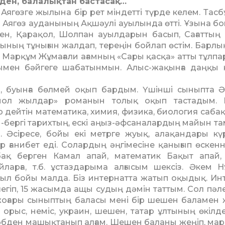
кеден, балалықтан бастасақ…
 Аягөзге жылына бір рет міндетті түрде келем. Тасб
ым Аягөз ауданының Ақшәулі ауылында өтті. Ұзына бо
кен, Қарақол, Шолпан ауылдарын ба­сып, Сағаттың 
ы­ның тұнығын жалдап, тереңін бой­лап өстім. Барлы
м. Мар­­құм Жұмағали ағамның «Сары қасқа» атты тұлп
нымен бәй­геге шабатынмын. Алыс-жақын­ға даңқы 
п, буынға бөлмей оқып бардым. Үшінші сыныпта Ә
мол жылдар» романын толық оқып тастадым. Б
 дейтін ма­те­матика, химия, физика, био­ло­гия саб
ғы-бергі тарих­тың, ескі аңыз-әфсаналардың май­ын т
 Әсіресе, бойы екі метрге жуық, алақандары күр
 ғанибет еді. Солардың әңгімесіне қанығып өскенн
ақ берген Камал апай, математик Бақыт апай,
йларға, т.б. ұстаздарыма алғысым шексіз. Әкем Н
ыл бойы малда. Біз интернатта жатып оқыдық. Инт
шегіп, 15 жасымда ащы су­дың дәмін таттым. Сол пәле
н жоғары сыныптың баласы мені бір шешен баламен 
орыс, неміс, украин, шешен, татар ұлтының өкілде
е әбден машықтанып алғам. Шешен баланы жеңіп, ма