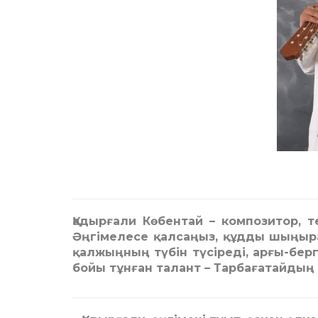
Қадырғали Көбентай – композитор, те
Әңгімелесе қалсаңыз, құдды шыңыра
қалжыңның түбін түсіреді, арғы-берг
бойы тұнған талант – Тарбағатайдың