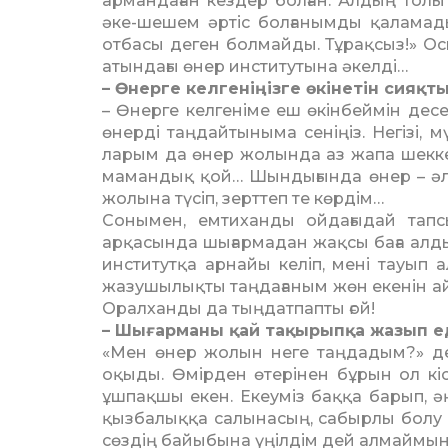
арманда­ған кездер болған. Алдың толы
әке-шешем әр­тіс болғанымды қаламады
отбасы деген болмайды. Тұрақ­сыз!» О
атындағы өнер институтына әкелді…
– Өнерге келгеніңізге өкінетін сияқт
– Өнерге келгеніме еш өкін­бей­мін десе
өн­ер­­ді таңдайтыныма сеніңіз. Негізі, 
ларым да өнер жолында аз жапа шеккен
маман­дық қой… Шындығында өнер – әлі 
жолына түсіп, зерттеп те көрдім…
Сонымен, емтиханды ойдағыдай тапсыр
арқасында шығармадан жақсы баға алдым
институтқа арнайы келіп, мені тауып 
жазушылықты таңда­ға­ным жөн екенін айтт
Оралханды да тыңдат­папты ғой!
– Шығарманы қай тақырыпқа жазып е
«Мен өнер жолын неге таңда­дым?» дег
оқыды. Өмірден өтерінен бұрын ол кіс
ұшпақшы екен. Екеуміз баққа барып, әң
қызбалыққа салына­сың, сабырлы болу к
сөздің байыбына үңілдім дей алмаймын. 