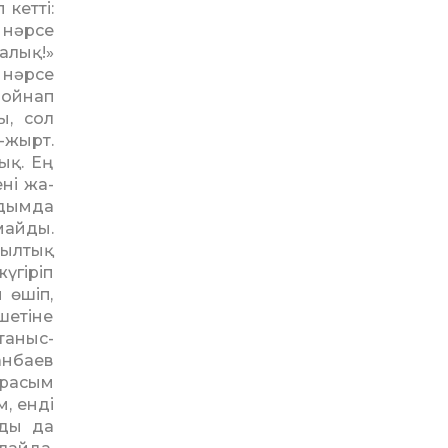
 кетті:
 нәрсе
ңалық!»
 нәрсе
е ойнап
ы, сол
м-жырт.
ық. Ең
ені жа­
алдымда
ай­ды.
 мылтық
жүгіріп
 өшіп,
 шетіне
 таныс­
анбаев
арасым
, енді
уды да