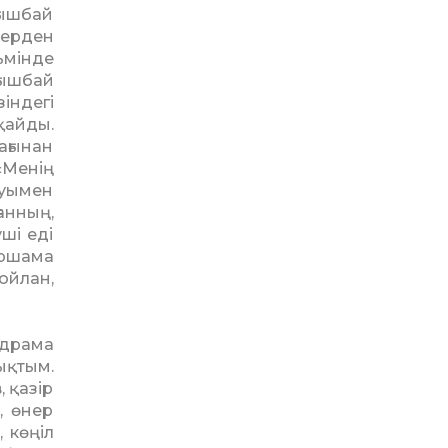
ғышбай
керден
ьмінде
ғышбай
ін­дегі
қайды.
ағынан
«Менің
руымен
анның,
ші еді
іршама
ойлан,
 драма
ықтым.
 қазір
, өнер
 көңіл