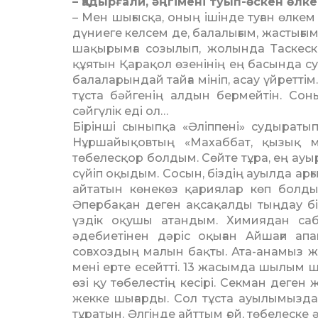
– Қадырғали, әңгімені туып-өс­кен өл
– Мен шығысқа, оның ішінде туған өлкем
дүниеге келсем де, балалығым, жас­тығ
ша­қы­рымға созылып, жолында Тас­кес­
құятын Қара­қол өзенінің ең басында су
балаларын­дай тайға мініп, асау үйретті
тұста бәй­ге­нің алдын бермейтін. Со
сәйгүлік еді ол…
Бірінші сыныпқа «Әліппені» судыраты
Нұршайықовтың «Махаббат, қызық 
төбелесқор бол­дым. Сөйте тұра, ең ауыр
сүйіп оқыдым. Со­сын, біздің ауылда ар
айтатын көнекөз қариялар көп болды.
Әпербақан деген ақсақалды тыңдау бір
үздік оқушы атандым. Химиядан саб
әдебиетінен дәріс оқыған Айшағи апа
совхоздың малын бақты. Ата-анамыз ж
мені ерте есейтті. 13 жасымда шы­­лым 
өзі қу төбелестің кесірі. Секман деге
жекке шығарды. Сол тұста ауылы­мызда 
тұратын. Әлгінде айттым ғой, төбелеск