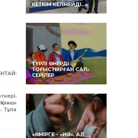
КЕТКІМ КЕЛМЕЙДІ...»
ТҮРЛІ ӨНЕРДІ
ТОҒЫСТЫРҒАН САЛ-
ЕНТАЙ:
СЕРІЛЕР
ткері.
Қазақы
. Тұла
«ӨМІРГЕ - «ИӘ», АЛ