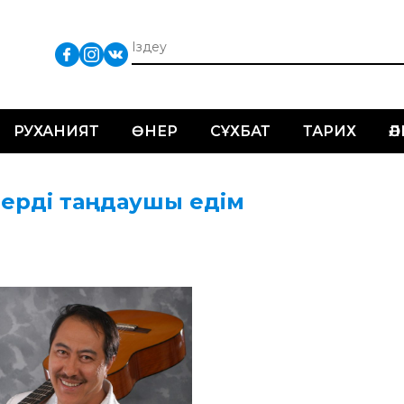
РУХАНИЯТ
ӨНЕР
СҰХБАТ
ТАРИХ
Ә
өнерді таңдаушы едім