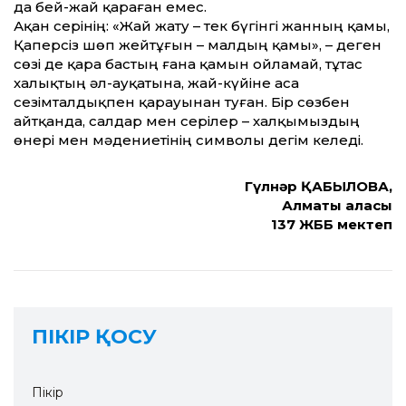
да бей-жай қараған емес.
Ақан серінің: «Жай жату – тек бүгінгі жанның қамы,
Қаперсіз шөп жейтұғын – малдың қамы», – деген
сөзі де қара бастың ғана қамын ойламай, тұтас
халықтың әл-ауқатына, жай-күйіне аса
сезімталдықпен қарауынан туған. Бір сөзбен
айтқанда, салдар мен серілер – халқымыздың
өнері мен мәдениетінің символы дегім келеді.
Гүлнәр ҚАБЫЛОВА,
Алматы қаласы
137 ЖББ мектеп
ПІКІР ҚОСУ
Пікір