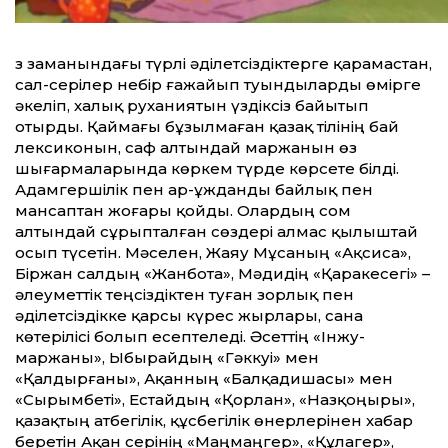
Өз заманындағы түрлі әділетсіздіктерге қарамастан,
сал-серілер небір ғажайып туындыларды өмірге
әкеліп, халық руханиятын үздіксіз байытып
отырды. Қаймағы бұзылмаған қазақ тілінің бай
лексиконын, саф алтындай маржанын өз
шығармаларында көркем түрде көрсете білді.
Адамгершілік пен ар-ұжданды байлық пен
мансаптан жоғары қойды. Олардың сом
алтындай сұрыпталған сөздері алмас қылыштай
осып түсетін. Мәселен, Жаяу Мұсаның «Ақсиса»,
Біржан салдың «Жанбота», Мәдидің «Қаракесегі» –
әлеуметтік теңсіздіктен туған зорлық пен
әділетсіздікке қарсы күрес жырлары, сана
көтерілісі болып есептеледі. Әсеттің «Інжу-
маржаны», Ыбырайдың «Гәккуі» мен
«Қалдырғаны», Ақанның «Балқадишасы» мен
«Сырымбеті», Естайдың «Қорлан», «Назқоңыры»,
қазақтың атбегілік, құсбегілік өнерлерінен хабар
беретін Ақан серінің «Маңмаңгер», «Құлагер»,