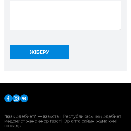
"Қазақ әдебиеті" — Қазақстан Республикасының әдебиет,
мәдениет және өнер газеті. Әр апта сайын, жұма күні
шығады.