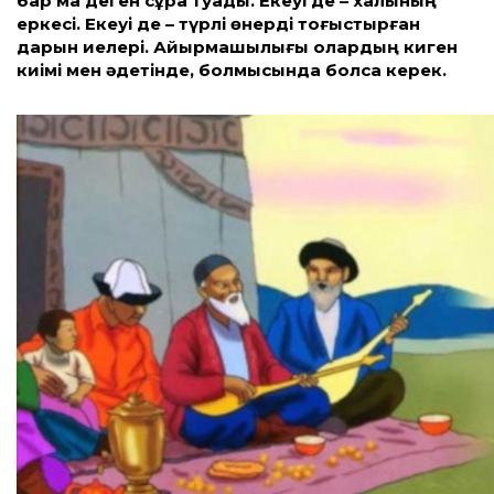
бар ма деген сұрақ туады. Екеуі де – халқының
еркесі. Екеуі де – түрлі өнерді тоғыстырған
дарын иелері. Айырмашылығы олардың киген
киімі мен әдетінде, болмысында болса керек.