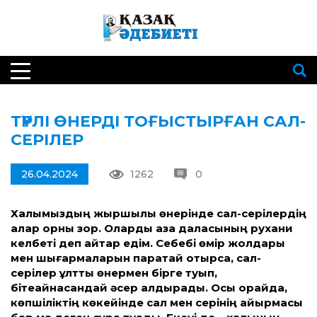
ТҮРЛІ ӨНЕРДІ ТОҒЫСТЫРҒАН САЛ-
СЕРІЛЕР
26.04.2024
1262
0
Халқымыздың жыршылық өнерінде сал-серілердің
алар орны зор. Оларды қазақ даласының рухани
келбеті деп айтар едім. Себебі өмір жолдары
мен шығармаларын парақтай отырсақ, сал-
серілер ұлттық өнермен бірге туып,
бітеқайнасқандай әсер қалдырады. Осы орайда,
көпшіліктің көкейінде сал мен серінің айырмасы