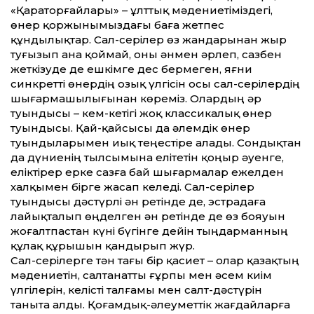
«Қараторғайлары» – ұлттық мәдениетіміздегі,
өнер қоржынымыздағы баға жетпес
құндылықтар. Сал-серілер өз жандарынан жыр
туғызып ана қоймай, оны әнмен әрлеп, сазбен
жеткізуде де ешкімге дес бермеген, яғни
синкретті өнердің озық үлгісін осы сал-серілердің
шығармашылығынан көреміз. Олардың әр
туындысы – кем-кетігі жоқ классикалық өнер
туындысы. Қай-қайсысы да әлемдік өнер
туындыларымен иық теңестіре алады. Сондықтан
да дүние­нің тылсымына елітетін қоңыр әуенге,
еліктірер ерке сазға бай шығармалар ежелден
халқымен бірге жасап келеді. Сал-серілер
туындысы дәстүрлі ән ретінде де, эстрадаға
лайықталып өңделген ән ретінде де өз бояуын
жоғалтпастан күні бүгінге дейін тыңдарманның
құлақ құрышын қандырып жүр.
Сал-серілерге тән тағы бір қасиет – олар қазақтың
мәдениетін, салтанатты ғұрпы мен әсем киім
үлгілерін, келісті талғамы мен салт-дәстүрін
таныта алды. Қоғамдық-әлеуметтік жағдайларға