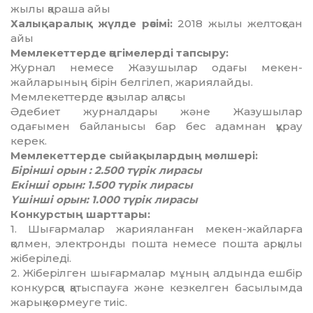
жылы қараша айы
Халықаралық жүлде рәсімі:
2018 жылы желтоқсан
айы
Мемлекеттерде әңгімелерді тапсыру:
Журнал немесе Жазушылар одағы мекен-
жайларының бiрiн белгiлеп, жариялайды.
Мемлекеттерде қазылар алқасы
Әдебиет журналдары және Жазушылар
одағымен байланысы бар бес адамнан құрау
керек.
Мемлекеттерде сыйақылардың мөлшері:
Бiрiншi орын : 2.500 түрік лирасы
Екiншi орын: 1.500 түрік лирасы
Үшінші орын: 1.000 түрік лирасы
Конкурстың шарттары:
1. Шығармалар жарияланған мекен-жайларға
қолмен, электронды пошта немесе пошта арқылы
жіберіледі.
2. Жіберілген шығармалар мұның алдында ешбір
конкурсқа қатыспауға және кезкелген басылымда
жарық көрмеуге тиіс.