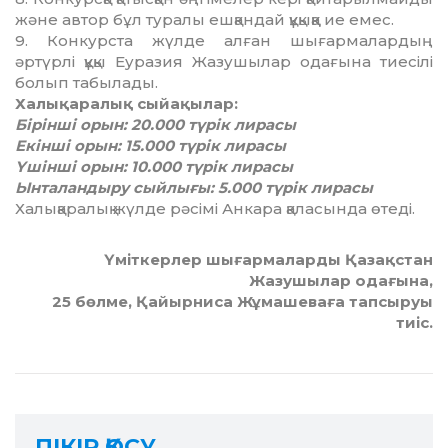
және автор бұл туралы ешқандай құқыққа ие емес.
9. Конкурста жүлде алған шығармалардың
әртүрлі құқы Еуразия Жазушылар одағына тиесілі
болып табылады.
Халықаралық сыйақылар:
Бiрiншi орын: 20.000 түрік лирасы
Екiншi орын: 15.000 түрік лирасы
Үшінші орын: 10.000 түрік лирасы
Ынталандыру сыйлығы: 5.000 түрік лирасы
Халықаралық жүлде рәсімі Анкара қаласында өтеді.
Үміткерлер шығармаларды Қазақстан
Жазушылар одағына,
25 бөлме, Қайырниса Жұмашеваға тапсыруы
тиіс.
ПІКІР ҚОСУ