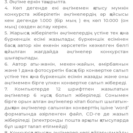
3. Әңгіме еркін тақырыпта.
4. Көп дегенде екі әңгімемен қатысу мүмкін
конкурста жiберiлетiн әңгімелердің әр қайсысы
кем дегенде 1.000 (бiр мың ) ең көп 10.000 (он
мың) сөзден аспау керек.
5. Жарысқа жiберiлетiн әңгімелердің үстіне тек қана
бүркеншік есімі жазылады; бүркеншік есімінен
басқа автор кім екенін көрсететін кезкелген белгі
қойылған жағдайда әңгімелер конкурстан
шығарылады.
6. Автор аты-жөнін, мекен-жайын, өмірбаянын
және 1 дана фотосуретін басқа бір конвертке салып
үстіне тек қана бүркеншік есімін жазады және оны
әңгімемен бірге үлкен конвертке салып жібереді.
7. Компьютерде 12 шрифтпен жазылатын
әңгімелер 6 нұсқа болып жіберіледі. Сонымен
бірге орын алған әңгімелер кітап болып шығатын­
дықтан әңгімелер салынған конверттің ішіне ‘word’
форматында әзірленген файл, CD-ге де жазып
жiберiледi. (электронды пошта арқылы қатысуларда
бұл шарт талап етілмейді)
8. Конкурсқа қатысқан әңгімелер кері қайтарылмайды