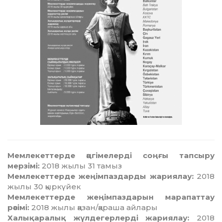
Мемлекеттерде әңгімелерді соңғы тапсыру
мерзімі:
2018 жылы 31 тамыз
Мемлекеттерде жеңімпаздарды жариялау:
2018
жылы 30 қыркүйек
Мемлекеттерде жеңімпаздарын марапаттау
рәсімі:
2018 жылы қазан/қараша айлары
Халықаралық жүлдегерлерді жариялау:
2018