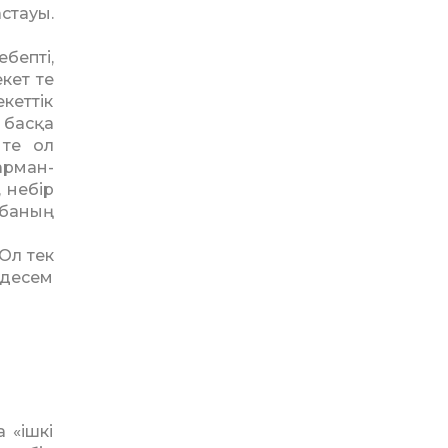
стауы.
бепті,
кет те
кеттік
 басқа
 те ол
арман­
 небір
абаның
Ол тек
 десем
 «ішкі