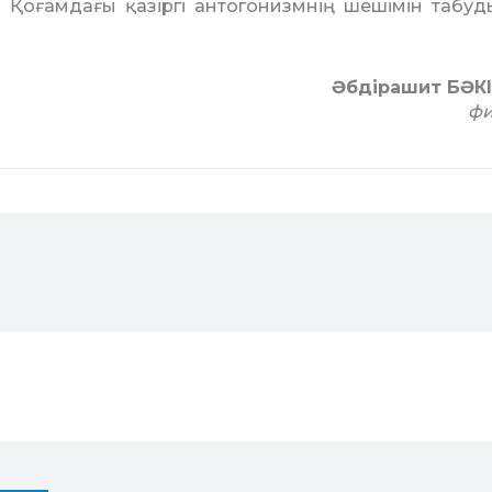
ды. Қоғамдағы қазіргі анто­гонизмнің шешімін табуд
Әбдірашит БӘК
фи