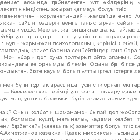
дениет аясында тәрбиеленген ұлт өкілдерінің 
лекеттік кіндіктен» ажырап қалмауы болуы тиіс.
ен, мәдениетімен «қорланатындай» жағдайда емес. Ал
қан сайын, өздерін әлемге таныстырған сайын –
і әлемдік үрдіс. Мәселен, жапондықтар да, қытайлар 
кейбір ұлттар өздерін таныту үшін тым сорақы әреке
? Бұл – жарымжан психологияның көрінісі. Себебі,
сампаздық қасиет барына сенбейтіндер ғана бара 
а? Мен «бар!» деп ауыз толтырып айта аламын. Се
ихындағы өз орнымды білемін! Осыны бәрі білсе д
ондықтан, бізге қауым болып ұлтты іргелі істерге д
мен бүгінгі ұрпақ арасында түсіністік орнап, екі т
 — бәсекелестікке төзімді ұлт жасап шығару қажеттіг
уы мол, ұлттық бол­мысы бүтін азаматта­ры­мыздың
рмақ? Оның келбетін шамамамен былай деп жобал
лттық болмысы күшті, мағыналы», «адами келбеті т
мәдени бірбеткей» (қаза­қы­лық) азаматтар болуы тиіс д
 А.Ахмет­жанов қазаққа «Қазақ миссиясын» ұсынды
ай деп жазылған: «Тәуелсіздік алған соң бай 