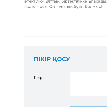
әртектілік» ұлттық біртектілікке ұласа
жолы – осы. Ол – ұлттық бүтін болмыс!
ПІКІР ҚОСУ
Пікір