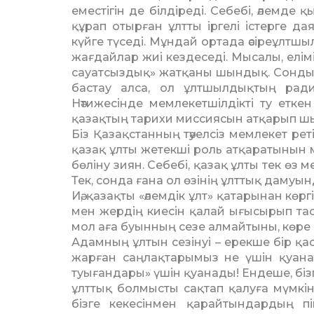
еместігін де білдіреді. Себебі, әлемде
құрап отырған ұлтты іргелі істерге 
күйге түседі. Мұндай ортада әсіреұлтш
жағдайлар жиі кездеседі. Мысалы, елім
сауатсыздық» жатқаны шындық. Сондықт
бастау алса, ол ұлтшылдықтың ради
Нәтижесінде мемлекетшілдікті ту етке
қазақтың тарихи миссиясын атқарып шы
Біз Қазақстанның тәуелсіз мемлекет ре
қазақ ұлты жетекші роль атқаратынын
бөліну зиян. Себебі, қазақ ұлты тек өз
Тек, сонда ғана ол өзінің ұлттық дамуы
Иә, қазақты «әлемдік ұлт» қатарынан көрг
мен жердің киесін қалай ығысырып тас­
мол аға буынның сезе алмай­тыны, көре
Адамның ұлтын сезінуі – ерекше бір қа
жарған саңлақтарымыз не үшін қуанад
туығандары» үшін қуанады! Ендеше, бізге
ұлттық болмысты сақтап қалуға мүм­кі
бізге кекесінмен қарайтындар­дың п