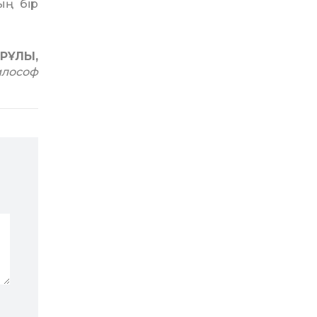
ың бір
ІРҰЛЫ,
лософ