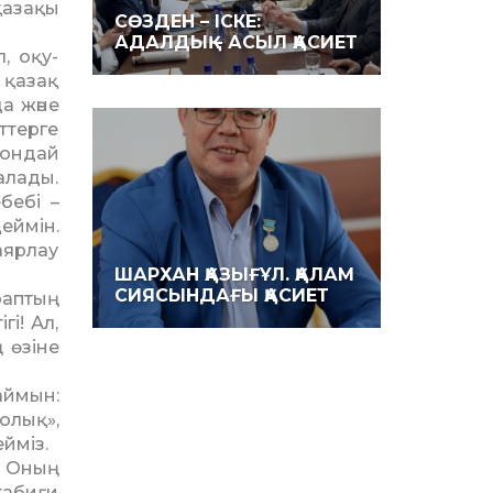
қазақы
СӨЗДЕН – ІСКЕ:
АДАЛДЫҚ – АСЫЛ ҚАСИЕТ
, оқу-
 қазақ
да және
ттерге
 ондай
алады.
бебі –
еймін.
аярлау
ШАРХАН ҚАЗЫҒҰЛ. ҚАЛАМ
СИЯСЫНДАҒЫ ҚАСИЕТ
араптың
і! Ал,
 өзіне
аймын:
олық»,
ейміз.
. Оның
табиғи