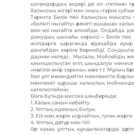
қоғамдардың өздері де ол «тетікке» тәу
Халықтың жігері мен оның «тарих субъек
Тарихта Билік пен Халық­тың мақсаты 
«билікті нығайту» әрекеті ешқашан хал
өзін-өзі нығайта алмайды. Ондайда дам
дамудың шынайы көрінісі – Билік пен 
жолдарға қарағанда әлдеқайда ауыр 
деңгейден көріне бермейді. Сондықта
даумен келеді… Мысалы, Мойсейдің жер
қиыншылықтан өтіп, шыңдалуы немесе 
«мәңгілік өмір сарыны» және т.т. Мұның б
Көп ұлт мекендейтін мемлекетте барлық
мемлекет құрушы халықтың мойнында. Е
қателеспеймін.
Бізге бүгінде миссия шеңберінде:
1. Халық санын көбейту.
2. Ұлттық идеяның болуы.
3. Елі мен жерін қорғайтын, туған жерге т
4. Ұлттық дәстүр мен тіл!
Әр қазақ ұлттық құнды­лықтарды дәріп