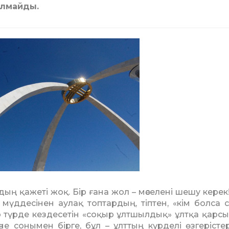
олмайды.
ың қажеті жоқ. Бір ғана жол – мәселені шешу керек!
 мүдде­сі­нен аулақ топтардың, тіптен, «кім болса 
р түрде кездесетін «соқыр ұлтшылдық» ұлтқа қарсы 
 соны­мен бірге, бұл – ұлттың күрделі өзгерістерг