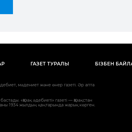
АР
ГАЗЕТ ТУРАЛЫ
БІЗБЕН БАЙ
әдебиет, мәдениет және өнер газеті. Әр апта
стады. «Қазақ әдебиеті» газеті — Қазақстан
аны 1934 жылдың қаңтарында жарық көрген.