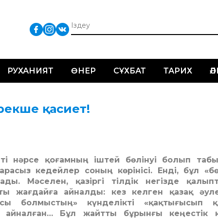
РУХАНИЯТ
ӨНЕР
СҰХБАТ
ТАРИХ
Ә
ерекше қасиет!
іпті нәрсе қоғамның іштей бөлінуі болып таб
расыз кедейлер соның көрінісі. Енді, бұл «бө
ады. Мәселен, қазіргі тілдік негізде қалып
 жағдайға айналды: кез келген қазақ әуле
сы болмыстың» күнделікті «қақтығысып қ
ске айналған… Бұл жайтты бұрынғы кеңестік 