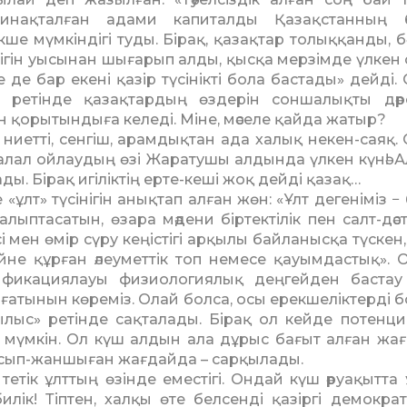
инақталған адами капиталды Қазақстанның 
ше мүмкіндігі туды. Бірақ, қазақтар толыққанды, бә
ндігін уысынан шығарып алды, қысқа мерзімде үлкен с
де бар екені қазір түсінікті бола бастады» дейді. 
 ретінде қазақтардың өздерін соншалықты дә
ен қорытындыға келеді. Міне, мәселе қайда жатыр?
ниетті, сенгіш, арамдықтан ада халық некен-саяқ.
 залал ойлаудың өзі Жаратушы алдында үлкен күнә! А
ы. Бірақ игіліктің ерте-кеші жоқ дейді қазақ…
т» түсінігін анықтап алған жөн: «Ұлт дегеніміз − б
ыптасатын, өзара мәдени біртектілік пен салт-дәстү
 мен өмір сүру кеңістігі арқылы байланысқа түскен,
йне құрған әлеуметтік топ немесе қауымдастық». 
нтификациялауы физиологиялық деңгейден бастау
ғатынын көреміз. Олай болса, осы ерекшеліктерді 
былыс» ретінде сақталады. Бірақ ол кейде потенц
мүмкін. Ол күш алдын ала дұрыс бағыт алған жа
асып-жаншыған жағдайда – сарқылады.
тетік ұлттың өзінде еместігі. Ондай күш әруақытта 
лік! Тіптен, халқы өте белсенді қазіргі демокра