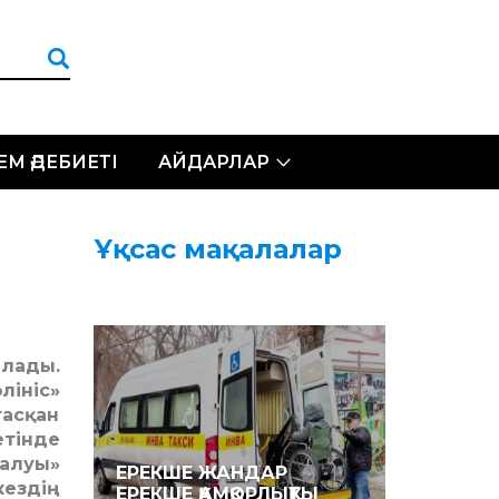
ЛЕМ ӘДЕБИЕТІ
АЙДАРЛАР
Ұқсас мақалалар
ылады.
лініс»
тасқан
тінде
алуы»
ЕРЕКШЕ ЖАНДАР
кездің
ЕРЕКШЕ ҚАМҚОРЛЫҚТЫ