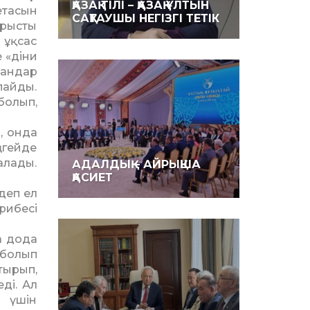
ҚАЗАҚ ТІЛІ – ҚАЗАҚ ҰЛТЫН
етасын
САҚТАУШЫ НЕГІЗГІ ТЕТІК
арысты
 ұқсас
 «діни
рандар
пайды.
болып,
, онда
ңгейде
алады.
АДАЛДЫҚ – АЙРЫҚША
ҚАСИЕТ
 деп ел
рибесі
а дода
 болып
отырып,
ді. Ал
з үшін