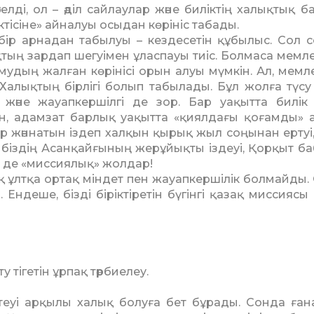
елді, ол – әділ сайлаулар және биліктің халықтық ба
тісіне» айналуы осыдан көрініс табады.
бір арнадан табылуы – кездесетін құбылыс. Сол се
ықтың зардап шегуімен ұласпауы тиіс. Болмаса мемле
удың жалған көрінісі орын алуы мүмкін. Ал, мемле
Халықтың бірлігі болып табылады. Бұл жолға түсу
және жауапкершілгі де зор. Бар уақытта билік
н, адамзат барлық уақытта «қиялдағы қоғамды» 
 жәннатын іздеп халқын қырық жыл соңынан ертуі,
біздің Асанқайғының жерұйықты іздеуі, Қорқыт б
әрі де «миссиялық» жолдар!
 ұлтқа ортақ міндет пен жауапкершілік болмайды. 
ндеше, бізді біріктіретін бүгінгі қазақ миссиясы
у тігетін ұрпақ тәрбиелеу.
теуі арқылы халық болуға бет бұрады. Сонда ғана