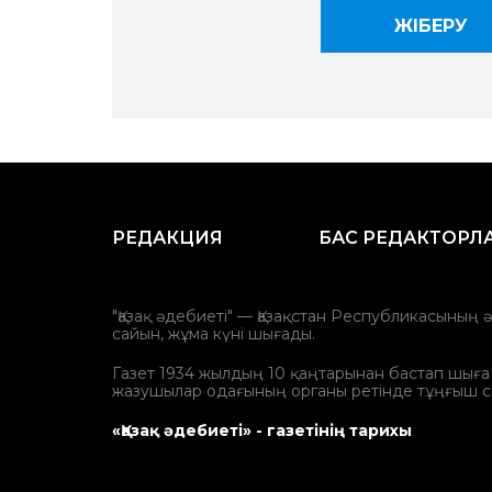
РЕДАКЦИЯ
БАС РЕДАКТОРЛ
"Қазақ әдебиеті" — Қазақстан Республикасының 
сайын, жұма күні шығады.
Газет 1934 жылдың 10 қаңтарынан бастап шыға ба
жазушылар одағының органы ретінде тұңғыш с
«Қазақ әдебиеті» - газетінің тарихы