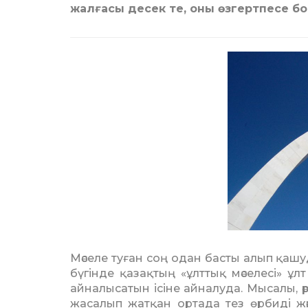
жалғасы десек те, оны өзгертпесе б
Мәселе туған соң одан басты алып қашуд
бүгінде қазақтың «ұлттық мәселесі» ұлт
айналысатын ісіне айналуда. Мысалы, ә
жасалып жатқан ортада тез өрбиді және