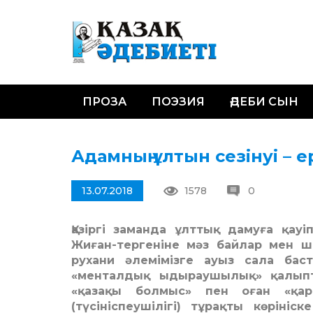
ПРОЗА
ПОЭЗИЯ
ӘДЕБИ СЫН
Адамның ұлтын сезінуі – 
13.07.2018
1578
0
Қазіргі заманда ұлттық дамуға қау
Жиған-тергеніне мәз байлар мен ша
рухани әлемімізге ауыз сала баст
«менталдық ыдыраушылық» қалыпты
«қазақы болмыс» пен оған «қар
(түсініспеушілігі) тұрақты көріні