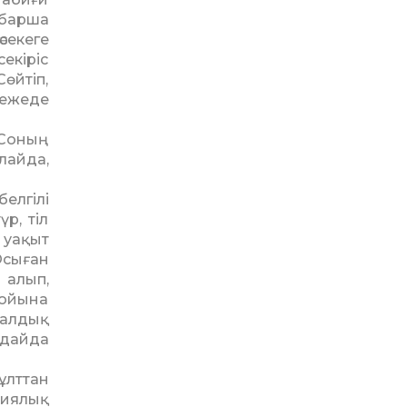
барша
секеге
екіріс
Сөйтіп,
режеде
 Соның
лайда,
елгілі
р, тіл
 уақыт
Осыған
 алып,
бойына
иалдық
ғдайда
ұлттан
тиялық