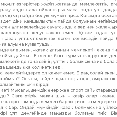
 қымқуыт өзгерістер жүріп жатқанда, мемлекеттің ірг
даярлау алдын-ала ойластырылмаса, онда ұлт дағд
ыл­дықтың пайда болуы мүмкін нәрсе. Қоғамда осыған
іздегі діни қайшылықтың пайда болуы­ның негізінде
ан ұлт мәселесінде сауатсыздық әсерінен жалаң ұ
калдануына әкелуі ғажап емес. Қоғам одан ұт
н «қазақ ұлтшылдығына» деген сенімсіздік пайда 
ға алуына күмән туады.
тінде алдымен, «қазақ ұлтының мемлекеті» екендігін
 мойындаймыз. Ендеше, бізге тұрмыстық-рухани де
 мемлекетінде ғана өзінің ұлттық болмысына ие бола 
нда шындыққа қол жеткізеді.
ісі келмей­тіндерге ол қажет емес. Бірақ солай екен
таймыз? Осыны, кейде ақыл тоқтатқан, өмірлік тәжі
 алмайтыны өкіндіреді…
сиет! Мысалы, әлемдік өнер және спорт сайыстарынд
ы? Сізге өтірік, маған шын – қазір олар «қазақ
 қазіргі заманда әлемдегі барлық игілікті меңгере 
ндік бар. Ондай мүмкіндік қазақ болмысына үйлесе
ікірі ұлт деңгейінде маңызды болмауы тиіс. Бі