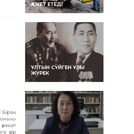
ҚАЖЕТ ЕТЕДІ
ҰЛТЫН СҮЙГЕН ҰЛЫ
ЖҮРЕК
 Бірақ
соның»
әрекет
е әзір