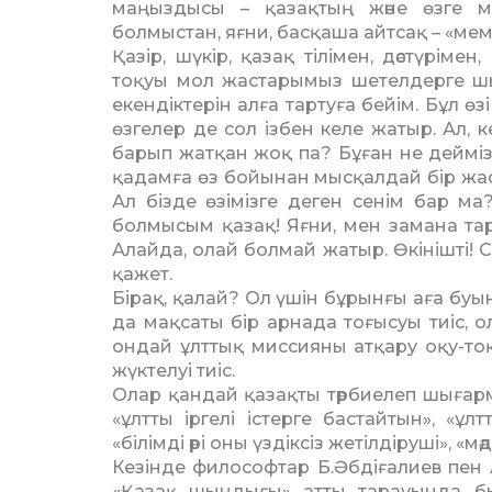
маңыздысы – қазақтың және өзге мә
болмыстан, яғни, басқаша айтсақ – «мем
Қазір, шүкір, қазақ тілімен, дәстүрім
тоқуы мол жастарымыз шетелдерге шық
екендіктерін алға тартуға бейім. Бұл өз
өзгелер де сол ізбен келе жатыр. Ал, 
барып жатқан жоқ па? Бұған не дейміз
қадамға өз бойынан мысқалдай бір жа
Ал бізде өзімізге деген сенім бар м
болмысым қазақ! Яғни, мен замана тар
Алайда, олай болмай жатыр. Өкінішті! С
қажет.
Бірақ, қалай? Ол үшін бұрынғы аға буын 
да мақсаты бір арнада тоғысуы тиіс, ол
ондай ұлттық миссияны атқару оқу-тоқ
жүктелуі тиіс.
Олар қандай қазақты тәрбиелеп шыға
«ұлтты іргелі істерге бастайтын», «ұ
«білімді әрі оны үздіксіз жетілдіруші», «
Кезінде философтар Б.Әбді­ғалиев пен
«Қазақ шындығы» атты тарауында был