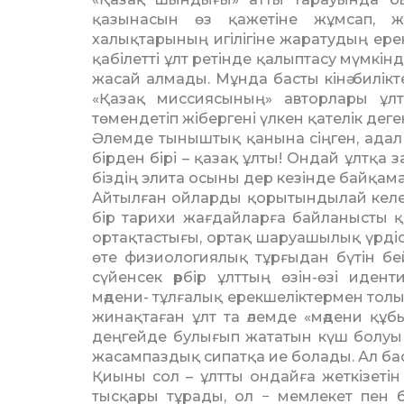
қазынасын өз қажетіне жұмсап, ж
халықтарының игілігіне жаратудың ерек
қабілетті ұлт ретінде қалыптасу мүм­кі
жасай алмады. Мұнда басты кінә билікте 
«Қазақ миссиясының» авторлары ұлт
төмендетіп жібергені үлкен қателік дег
Әлемде тыныштық қанына сіңген, адал 
бірден бірі – қазақ ұлты! Ондай ұлтқа
біздің элита осыны дер кезінде байқамад
Айтылған ойларды қорытындылай келе «ұл
бір тарихи жағдайларға байланысты қал
ортақтастығы, ортақ шаруашылық үрдісі
өте физиологиялық тұрғыдан бүтін бе
сүйенсек әрбір ұлттың өзін-өзі иде
мәдени- тұлғалық ерекшеліктермен толы
жинақтаған ұлт та әлемде «мәдени құ
деңгейде булығып жататын күш болуы 
жасампаздық сипатқа ие болады. Ал б
Қиыны сол – ұлтты ондайға жеткізетін 
тысқары тұрады, ол − мемлекет пен би